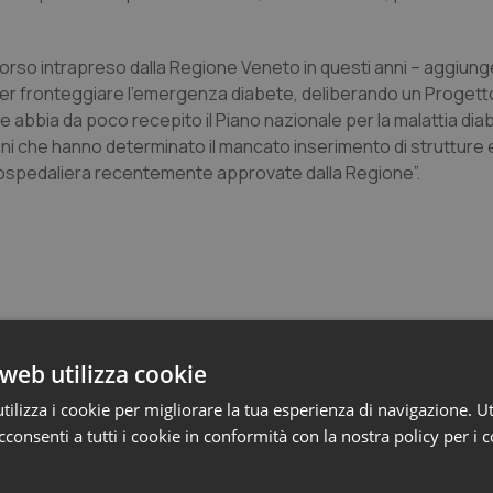
orso intrapreso dalla Regione Veneto in questi anni – aggiun
per fronteggiare l’emergenza diabete, deliberando un Progett
bbia da poco recepito il Piano nazionale per la malattia diab
zioni che hanno determinato il mancato inserimento di strutture
ne ospedaliera recentemente approvate dalla Regione”.
web utilizza cookie
e Asl
ilizza i cookie per migliorare la tua esperienza di navigazione. Ut
consenti a tutti i cookie in conformità con la nostra policy per i 
ienza dello Spallanzani: capire la ricerca per