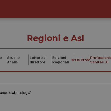
Regioni e Asl
e
Studi e
Lettere al
Edizioni
Professionis
QS Pro
Analisi
direttore
Regionali
Sanitari.AI
llando diabetologia”