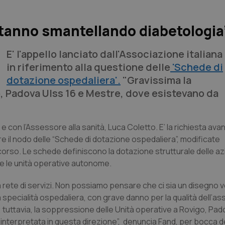
 Stanno smantellando diabetologia
E' l'appello lanciato dall'Associazione italiana
in riferimento alla questione delle
'Schede di
dotazione ospedaliera'.
"Gravissima la
, Padova Ulss 16 e Mestre, dove esistevano da
 con l’Assessore alla sanità, Luca Coletto. E’ la richiesta avan
re il nodo delle “Schede di dotazione ospedaliera”, modificate
corso. Le schede definiscono la dotazione strutturale delle a
o e le unità operative autonome.
ua rete di servizi. Non possiamo pensare che ci sia un disegno v
 specialità ospedaliera, con grave danno per la qualità dell’as
o; tuttavia, la soppressione delle Unità operative a Rovigo, Pa
interpretata in questa direzione”, denuncia Fand, per bocca d