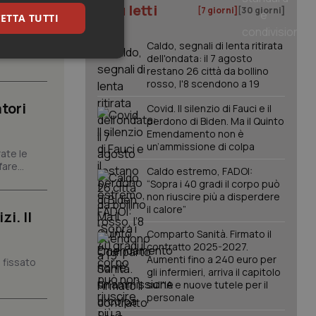
I più letti
[7 giorni]
[30 giorni]
ETTA TUTTI
carattere
Caldo, segnali di lenta ritirata
dell'ondata: il 7 agosto
keting
restano 26 città da bollino
rosso, l'8 scendono a 19
tori
Covid. Il silenzio di Fauci e il
perdono di Biden. Ma il Quinto
Emendamento non è
un’ammissione di colpa
ate le
are...
Caldo estremo, FADOI:
“Sopra i 40 gradi il corpo può
igazione sulle pagine
non riuscire più a disperdere
kie.
il calore”
i. Il
Comparto Sanità. Firmato il
er memorizzare le
contratto 2025-2027.
utente per la loro
Aumenti fino a 240 euro per
 dati sul consenso
 fissato
itiche e
gli infermieri, arriva il capitolo
tendo che le loro
sull'IA e nuove tutele per il
ssioni future.
personale
l servizio Cookie-