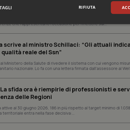
esente
RIFIUTA
TAGLI
ACC
e e trent'anni dal riconoscimento come Istituto di ricovero e cura a 
rrenze che rappresentano l'occasione per riflettere sul...
sari
Statistici
Mar
crive al ministro Schillaci: “Gli attuali indica
 qualità reale del Ssn”
 Ministero della Salute di rivedere il sistema con cui vengono misur
Necessari
Statistici
Marketing
itario nazionale. Lo fa con una lettera firmata dall'assessore al Welf
tribuiscono a rendere fruibile il sito web abilitandone funzionalità di base quali la nav
protette del sito. Il sito web non è in grado di funzionare correttamente senza questi coo
a sfida ora è riempirle di professionisti e serviz
Fornitore
/
Dominio
Scadenza
Descrizione
enza delle Regioni
METADATA
5 mesi 4
Questo cookie viene utilizzato p
YouTube
settimane
scelte di consenso e privacy dell'
.youtube.com
interazione con il sito. Registra i
ttive al 30 giugno 2026, 186 in più rispetto al target minimo di 1.038
del visitatore riguardo a varie pol
 territoriale entra nella fase decisiva:...
impostazioni sulla privacy, garan
preferenze siano onorate nelle se
nt
5 mesi 3
Questo cookie viene utilizzato da
CookieScript