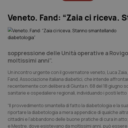
Veneto. Fand: “Zaia ci riceva.
soppressione delle Unità operative a Rovigo
moltissimi anni".
Un incontro urgente con il governatore veneto, Luca Zaia, e
Fand, Associazione italiana diabetici, che intende affronta
recentemente con delibera di Giunta n. 68 del 18 giugno s
sanitarie e ospedaliere regionali, individuando i posti lett
“Il provvedimento smantella di fatto la diabetologia e la s
riportare la diabetologia a mera appendice di qualche altra
cittadini e l’abbandono delle buone pratiche di cura in att
e Mestre, dove esistevano da moltissimi anni, può essere 