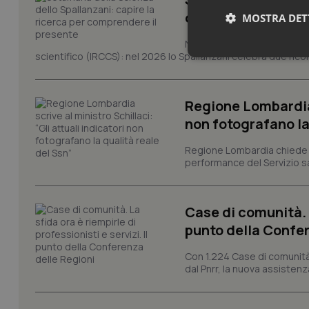
comprendere il pr
MOSTRA DET
Novant'anni dalla fondazion
scientifico (IRCCS): nel 2026 lo Spallanzani celebra due rico
Neces
Regione Lombardia s
non fotografano la
Regione Lombardia chiede al
performance del Servizio san
I cookie necessari con
e l'accesso alle aree 
Case di comunità. L
Nome
punto della Confer
VISITOR_PRIVACY_
Con 1.224 Case di comunità a
dal Pnrr, la nuova assistenza
CookieScriptConse