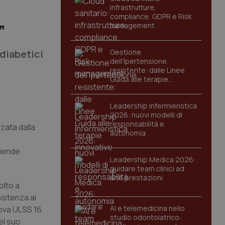
infrastrutture,
compliance, GDPR e Risk
management
”
 diabetici
Gestione
dell'Ipertensione
resistente: dalle Linee
Guida alle terapie
innovative
Leadership Infermieristica
2026: nuovi modelli di
responsabilità e
zata dalla
autonomia
ziende
Leadership Medica 2026:
guidare team clinici ad
alte prestazioni
olto a
sistenza ai
AI e telemedicina nello
dova ULSS 16
studio odontoiatrico:
el suo