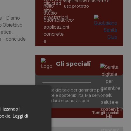
applicazioni concrete e
uso protetto
ge – Diamo
o Obiettivo
etica.
 e – conclude
Gli speciali
Sanità digitale per garantire più
salute e sostenibilità. Ma servono
standard e condivisione
ilizzando il
Tutti gli speciali
cookie.
Leggi di