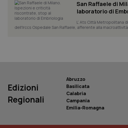
San Raffaele di Mil
laboratorio di Emb
tracking-sites-ironf
L’ Ats Città Metropolitana d
tracking-enable
dell'Irccs Ospedale San Raffaele, afferente alla macroattività 
tracking-sites-ironf
session-id
_ga
Abruzzo
Edizioni
Basilicata
Calabria
PHPSESSID
Regionali
Campania
Emilia-Romagna