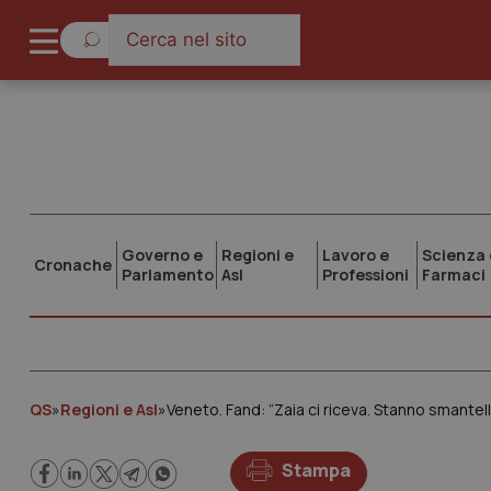
Governo e
Regioni e
Lavoro e
Scienza 
Cronache
Parlamento
Asl
Professioni
Farmaci
QS
»
Regioni e Asl
»
Veneto. Fand: “Zaia ci riceva. Stanno smante
Stampa