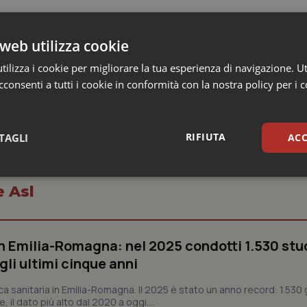
web utilizza cookie
sampiero (dalle 9.30)
ilizza i cookie per migliorare la tua esperienza di navigazione. Ut
consenti a tutti i cookie in conformità con la nostra policy per i 
RIFIUTA
TAGLI
ACC
sari
Statistici
Mar
e Asl
n Emilia-Romagna: nel 2025 condotti 1.530 studi
gli ultimi cinque anni
Necessari
Statistici
Marketing
ca sanitaria in Emilia-Romagna. Il 2025 è stato un anno record: 1.530 g
, il dato più alto dal 2020 a oggi....
tribuiscono a rendere fruibile il sito web abilitandone funzionalità di base quali la nav