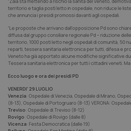
“Zaia sta mettendo a rischio la sanità del Veneto, demotivan
territorio e taglia posti letto in ospedale, non riduce le lis
che annuncia i presidi promossi davanti agli ospedali.
“Le proposte che arrivano dall’opposizione Pd sono chiare:
diffusa dal gruppo consiliare regionale Pd – riduzione dell
territorio, 1000 posti letto negli ospedali di comunità, 50 n
reparti, tessera sanitaria elettronica per tutti, difesa e p
Veneto ha già apportato alcune modifiche significative duran
Tessera sanitaria elettronica per tutti i cittadini veneti. 
Ecco luogo e ora dei presidi PD
VENERDI' 29 LUGLIO
Venezia
: Ospedale di Venezia, Ospedale di Mirano, Ospeda
(8-13), Ospedale di Portogruaro (8-13) VERONA: Ospedale
Treviso
: Ospedale di Treviso (8-12)
Rovigo
: Ospedale di Rovigo (dalle 8)
Vicenza
: Festa Democratica (dalle 19)