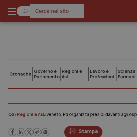
Governo e
Regioni e
Lavoro e
Scienza 
Cronache
Parlamento
Asl
Professioni
Farmaci
QS
»
Regioni e Asl
»
Veneto. Pd organizza presidi davanti agli ospe
Stampa