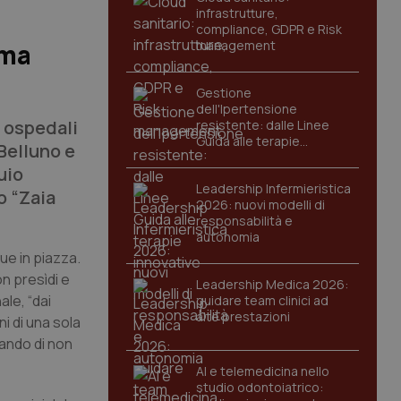
infrastrutture,
compliance, GDPR e Risk
management
rma
Gestione
dell'Ipertensione
i ospedali
resistente: dalle Linee
Guida alle terapie
Belluno e
innovative
uio
Leadership Infermieristica
o “Zaia
2026: nuovi modelli di
responsabilità e
autonomia
ue in piazza.
on presìdi e
Leadership Medica 2026:
ale, “dai
guidare team clinici ad
alte prestazioni
ni di una sola
rando di non
AI e telemedicina nello
studio odontoiatrico: