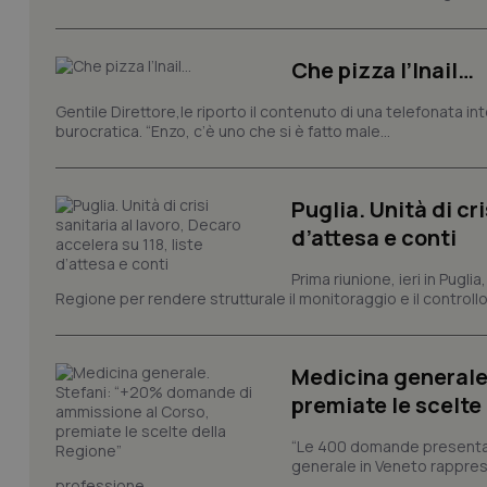
e l'accesso alle aree 
Nome
Che pizza l’Inail…
VISITOR_PRIVACY_
Gentile Direttore,le riporto il contenuto di una telefonata in
burocratica. “Enzo, c’è uno che si è fatto male...
CookieScriptConse
Puglia. Unità di cri
d’attesa e conti
tracking-sites-ironf
Prima riunione, ieri in Pugli
tracking-enable
Regione per rendere strutturale il monitoraggio e il controllo 
tracking-sites-ironf
session-id
Medicina generale
_ga
premiate le scelte
“Le 400 domande presentate 
generale in Veneto rappres
professione...