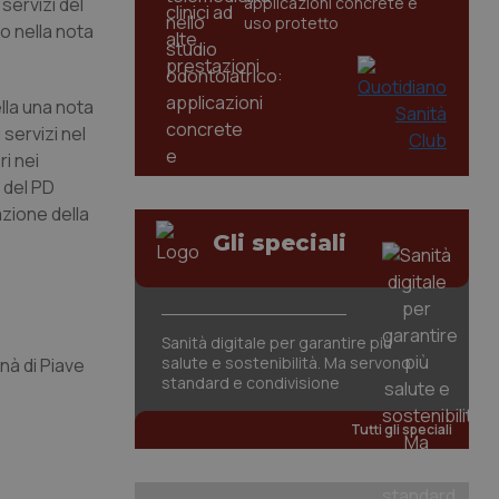
servizi del
applicazioni concrete e
uso protetto
co nella nota
lla una nota
servizi nel
ri nei
e del PD
azione della
Gli speciali
Sanità digitale per garantire più
salute e sostenibilità. Ma servono
nà di Piave
standard e condivisione
Tutti gli speciali