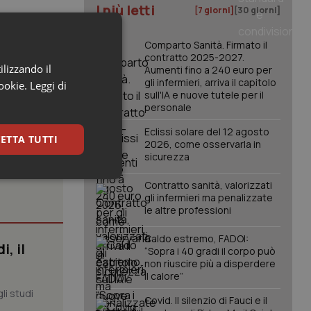
I più letti
[7 giorni]
[30 giorni]
Comparto Sanità. Firmato il
contratto 2025-2027.
ilizzando il
Aumenti fino a 240 euro per
gli infermieri, arriva il capitolo
cookie.
Leggi di
sull'IA e nuove tutele per il
personale
Eclissi solare del 12 agosto
ETTA TUTTI
2026, come osservarla in
sicurezza
keting
Contratto sanità, valorizzati
gli infermieri ma penalizzate
le altre professioni
Caldo estremo, FADOI:
, il
“Sopra i 40 gradi il corpo può
non riuscire più a disperdere
il calore”
li studi
Covid. Il silenzio di Fauci e il
igazione sulle pagine