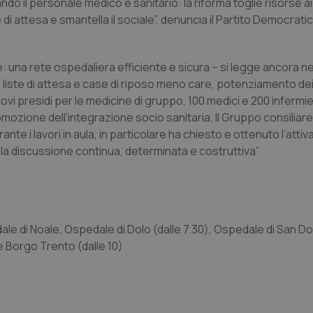
do il personale medico e sanitario: la riforma toglie risorse ai 
te di attesa e smantella il sociale”, denuncia il Partito Democrati
 una rete ospedaliera efficiente e sicura – si legge ancora ne
e liste di attesa e case di riposo meno care, potenziamento dei 
uovi presidi per le medicine di gruppo, 100 medici e 200 infermie
romozione dell’integrazione socio sanitaria. Il Gruppo consiliar
te i lavori in aula, in particolare ha chiesto e ottenuto l’attiv
Ma la discussione continua, determinata e costruttiva”
le di Noale, Ospedale di Dolo (dalle 7.30), Ospedale di San Do
 Borgo Trento (dalle 10)