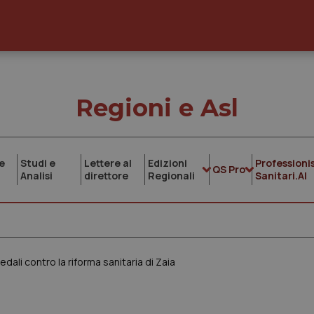
Regioni e Asl
e
Studi e
Lettere al
Edizioni
Professionis
QS Pro
Analisi
direttore
Regionali
Sanitari.AI
dali contro la riforma sanitaria di Zaia