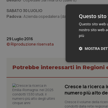
Belluno
: Ospedale San Martino (dalle 8)
SABATO 30 LUGLIO
Questo sito 
Padova:
Azienda ospedaliera (dalle 11), Ospedale Campo
Questo sito web ut
nostro sito web ac
più
29 Luglio 2016
© Riproduzione riservata
MOSTRA DET
Neces
Potrebbe interessarti in Regioni 
Cresce la ricerca i
numero più alto de
Cresce il volume della ricer
condotti dalla rete regionale
I cookie necessari con