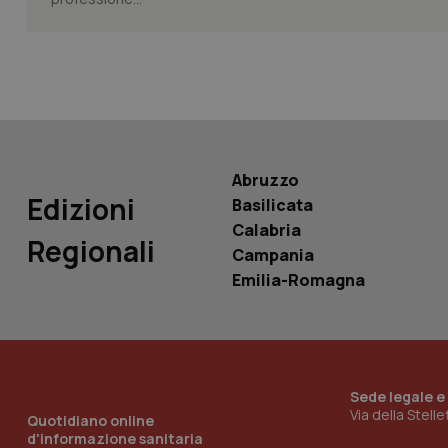
PHPSESSID
Abruzzo
_ga_KM60CM4NPH
Edizioni
Basilicata
Calabria
Regionali
Campania
Nome
Emilia-Romagna
Nome
VISITOR_INFO1_LIV
_ga_0VMQEQKQ1N
__Secure-YNID
Sede legale e
Via della Stell
Quotidiano online
d'informazione sanitaria