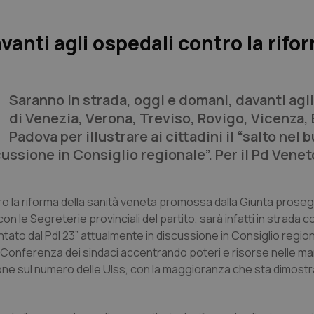
vanti agli ospedali contro la rifo
Saranno in strada, oggi e domani, davanti agl
di Venezia, Verona, Treviso, Rovigo, Vicenza, 
Padova per illustrare ai cittadini il “salto nel b
ussione in Consiglio regionale”. Per il Pd Venet
tro la riforma della sanità veneta promossa dalla Giunta proseg
n le Segreterie provinciali del partito, sarà infatti in strada c
esentato dal Pdl 23” attualmente in discussione in Consiglio region
ella Conferenza dei sindaci accentrando poteri e risorse nelle ma
ione sul numero delle Ulss, con la maggioranza che sta dimost