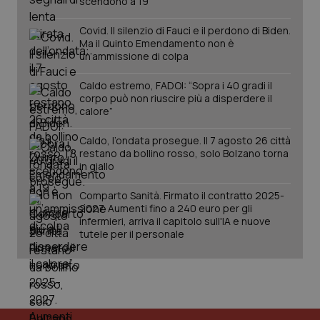
scendono a 19
2 gior
Covid. Il silenzio di Fauci e il perdono di Biden.
Ma il Quinto Emendamento non è
un’ammissione di colpa
tracking-sites-ironfish-
www.quotidianosanita.it
4
session-id
settim
Caldo estremo, FADOI: “Sopra i 40 gradi il
2 gior
corpo può non riuscire più a disperdere il
calore”
Caldo, l’ondata prosegue. Il 7 agosto 26 città
_ga
1 anno
Google LLC
restano da bollino rosso, solo Bolzano torna
mes
.quotidianosanita.it
in giallo
Comparto Sanità. Firmato il contratto 2025-
2027. Aumenti fino a 240 euro per gli
infermieri, arriva il capitolo sull'IA e nuove
tutele per il personale