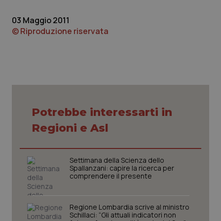
Piemonte
HIV
03 Maggio 2011
© Riproduzione riservata
Provincia Autonoma di Bolzano
Infezioni & Febbre
Provincia Autonoma di Trento
Ipertensione & Scompenso
Puglia
Malattie rare
Potrebbe interessarti in
Sardegna
Malattia di Crohn & Rettocolite Ulcerosa
Regioni e Asl
Sicilia
Neuroscienze & patologie neurodegenerative
Settimana della Scienza dello
Spallanzani: capire la ricerca per
Toscana
Obesità
comprendere il presente
Umbria
Oftalmologia
Regione Lombardia scrive al ministro
Schillaci: “Gli attuali indicatori non