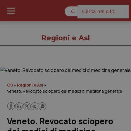
Domenica 9 Agosto 2026
Regioni e Asl
Regioni e Asl
Cronache
QS
»
Regioni e Asl
»
Veneto. Revocato sciopero dei medici di medicina generale
Governo e Parlamento
Regioni e Asl
Veneto. Revocato sciopero
Lavoro e Professioni