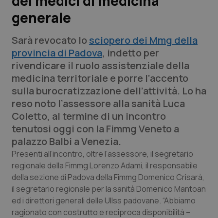
dei medici di medicina
generale
Scienza e Farmaci
Sarà revocato lo
sciopero dei Mmg della
Studi e Analisi
provincia di Padova
, indetto per
rivendicare il ruolo assistenziale della
Lettere al direttore
medicina territoriale e porre l’accento
sulla burocratizzazione dell’attività. Lo ha
Edizioni Regionali
reso noto l’assessore alla sanità Luca
Coletto, al termine di un incontro
QS Pro
tenutosi oggi con la Fimmg Veneto a
palazzo Balbi a Venezia.
Professionisti Sanitari.AI
Presenti all’incontro, oltre l’assessore, il segretario
regionale della Fimmg Lorenzo Adami, il responsabile
Abruzzo
QS Pro Gold
della sezione di Padova della Fimmg Domenico Crisarà,
il segretario regionale per la sanità Domenico Mantoan
QS Club
Newsletter
Basilicata
Artrite & artrosi
ed i direttori generali delle Ullss padovane. “Abbiamo
ragionato con costrutto e reciproca disponibilità –