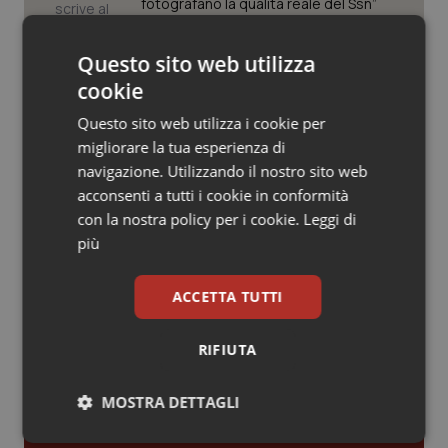
Valle D’Aosta
Oncodermatologia
fotografano la qualità reale del Ssn”
Veneto
Oncoematologia
Questo sito web utilizza
Case di comunità. La sfida ora è
riempirle di professionisti e servizi. Il
cookie
punto della Conferenza delle Regioni
Oncologia & Nutrizione
Questo sito web utilizza i cookie per
migliorare la tua esperienza di
Psoriasi & pelle
San Raffaele di Milano. Ispezioni e
navigazione. Utilizzando il nostro sito web
criticità riscontrate, stop al
laboratorio di Embriologia
acconsenti a tutti i cookie in conformità
Quotidiano Cardiologia
con la nostra policy per i cookie.
Leggi di
più
Quotidiano Chirurgia
ACCETTA TUTTI
Quotidiano Oncologia
Ultime analisi e review da QS Pro
RIFIUTA
Gold
Quotidiano Pediatria
MOSTRA DETTAGLI
Cloud sanitario: infrastrutture,
Rene & patologie urogenitali
compliance, GDPR e Risk management
Necessari
Statistici
Marketing