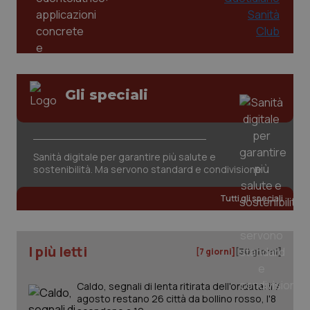
Gli speciali
CookieScriptConsent
5 mesi
CookieScript
settim
www.quotidianosanita.it
Sanità digitale per garantire più salute e
sostenibilità. Ma servono standard e condivisione
Tutti gli speciali
I più letti
[7 giorni]
[30 giorni]
Caldo, segnali di lenta ritirata dell'ondata: il 7
tracking-sites-ironfish-
www.quotidianosanita.it
4
agosto restano 26 città da bollino rosso, l'8
tracking-enable
settim