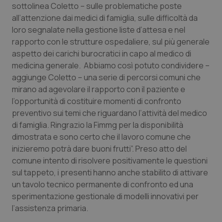
sottolinea Coletto – sulle problematiche poste
Calabria
Asma & BPCO
all’attenzione dai medici di famiglia, sulle difficoltà da
loro segnalate nella gestione liste d’attesa e nel
Campania
Car-T
rapporto con le strutture ospedaliere, sul più generale
aspetto dei carichi burocratici in capo al medico di
Emilia-Romagna
Colesterolo & coronaropatie
medicina generale. Abbiamo così potuto condividere –
aggiunge Coletto – una serie di percorsi comuni che
Friuli Venezia Giulia
Dermatite Atopica
mirano ad agevolare il rapporto con il paziente e
l’opportunità di costituire momenti di confronto
Lazio
Diabete & glucometri
preventivo sui temi che riguardano l’attività del medico
di famiglia. Ringrazio la Fimmg per la disponibilità
Liguria
Disturbi dell’umore
dimostrata e sono certo che il lavoro comune che
inizieremo potrà dare buoni frutti”. Preso atto del
comune intento di risolvere positivamente le questioni
Lombardia
Dolore
sul tappeto, i presenti hanno anche stabilito di attivare
un tavolo tecnico permanente di confronto ed una
Marche
Donna & Salute
sperimentazione gestionale di modelli innovativi per
l’assistenza primaria.
Molise
Epatiti