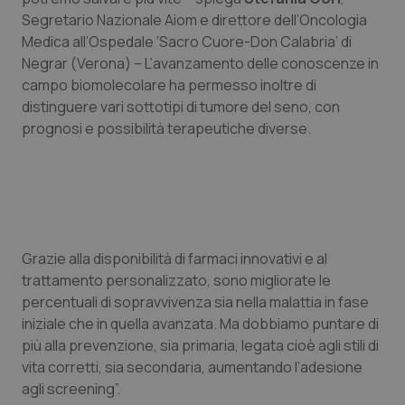
Segretario Nazionale Aiom e direttore dell’Oncologia
Piemonte
HIV
Medica all’Ospedale ‘Sacro Cuore-Don Calabria’ di
Negrar (Verona) – L’avanzamento delle conoscenze in
Provincia Autonoma di Bolzano
Infezioni & Febbre
campo biomolecolare ha permesso inoltre di
distinguere vari sottotipi di tumore del seno, con
Provincia Autonoma di Trento
Ipertensione & Scompenso
prognosi e possibilità terapeutiche diverse.
Puglia
Malattie rare
Sardegna
Malattia di Crohn & Rettocolite Ulcerosa
Grazie alla disponibilità di farmaci innovativi e al
Sicilia
Neuroscienze & patologie neurodegenerative
trattamento personalizzato, sono migliorate le
percentuali di sopravvivenza sia nella malattia in fase
Toscana
Obesità
iniziale che in quella avanzata. Ma dobbiamo puntare di
più alla prevenzione, sia primaria, legata cioè agli stili di
Umbria
Oftalmologia
vita corretti, sia secondaria, aumentando l’adesione
agli screening”.