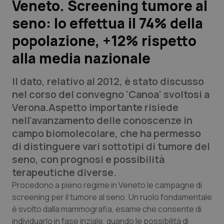
Veneto. Screening tumore al
seno: lo effettua il 74% della
Scienza e Farmaci
popolazione, +12% rispetto
Studi e Analisi
alla media nazionale
Lettere al direttore
Il dato, relativo al 2012, è stato discusso
nel corso del convegno 'Canoa' svoltosi a
Edizioni Regionali
Verona.Aspetto importante risiede
nell'avanzamento delle conoscenze in
QS Pro
campo biomolecolare, che ha permesso
di distinguere vari sottotipi di tumore del
Professionisti Sanitari.AI
seno, con prognosi e possibilità
terapeutiche diverse.
Abruzzo
QS Pro Gold
Procedono a pieno regime in Veneto le campagne di
screening per il tumore al seno. Un ruolo fondamentale
QS Club
Newsletter
Basilicata
Artrite & artrosi
è svolto dalla mammografia, esame che consente di
individuarlo in fase inziale, quando le possibilità di