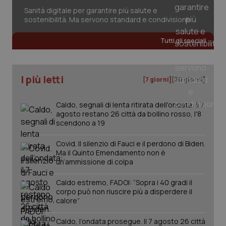
Sanità digitale per garantire più salute e
sostenibilità. Ma servono standard e condivisione
Fornitore
/
Nome
Scadenza
Descrizion
Dominio
Nome
Fornitore
/
Dominio
Scadenza
Des
Tutti gli speciali
_ga_0VMQEQKQ1N
.quotidianosanita.it
1 anno 1
Questo
mese
cookie
VISITOR_INFO1_LIVE
5 mesi 4
Que
Google LLC
viene
settimane
imp
.youtube.com
utilizzato
You
da Google
ten
I più letti
[7 giorni]
[30 giorni]
Analytics
pre
per
del
mantener
vid
lo stato
inco
Caldo, segnali di lenta ritirata dell'ondata: il 7
della
può
agosto restano 26 città da bollino rosso, l'8
sessione.
det
scendono a 19
vis
web
uti
Covid. Il silenzio di Fauci e il perdono di Biden.
nuo
ver
Ma il Quinto Emendamento non è
dell
un’ammissione di colpa
You
__Secure-YNID
.youtube.com
5 mesi 4
Que
Caldo estremo, FADOI: “Sopra i 40 gradi il
settimane
imp
corpo può non riuscire più a disperdere il
You
calore”
ten
pre
del
Caldo, l’ondata prosegue. Il 7 agosto 26 città
vid