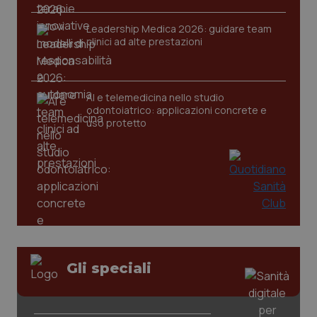
Leadership Medica 2026: guidare team
clinici ad alte prestazioni
AI e telemedicina nello studio
odontoiatrico: applicazioni concrete e
uso protetto
_ga_KM60CM4NPH
.quotidianosanita.it
1 anno
mes
Gli speciali