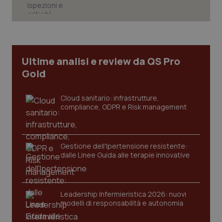
Ultime analisi e review da QS Pro
Gold
Cloud sanitario: infrastrutture,
compliance, GDPR e Risk management
Gestione dell'Ipertensione resistente:
dalle Linee Guida alle terapie innovative
PHPSESSID
Sessio
PHP.net
Leadership Infermieristica 2026: nuovi
www.quotidianosanita.it
modelli di responsabilità e autonomia