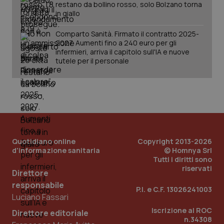
restano da bollino rosso, solo Bolzano torna
inco
può
in giallo
det
vis
web
Comparto Sanità. Firmato il contratto 2025-
uti
2027. Aumenti fino a 240 euro per gli
nuo
infermieri, arriva il capitolo sull'IA e nuove
ver
dell
tutele per il personale
You
YSC
Sessione
Que
Google LLC
imp
.youtube.com
You
ten
vis
vid
__Secure-
.youtube.com
5 mesi 4
Que
ROLLOUT_TOKEN
settimane
imp
Quotidiano online
Copyright 2013-2026
You
d'informazione sanitaria
© Homnya Srl
ges
Tutti i diritti sono
del
e d
riservati
Direttore
per
del
responsabile
ute
P.I. e C.F. 13026241003
Luciano Fassari
tracking-sites-
www.quotidianosanita.it
4
Que
ironfish-tracking-
settimane
imp
Iscrizione al ROC
Direttore editoriale
named-enable
2 giorni
dal
n.34308
per 