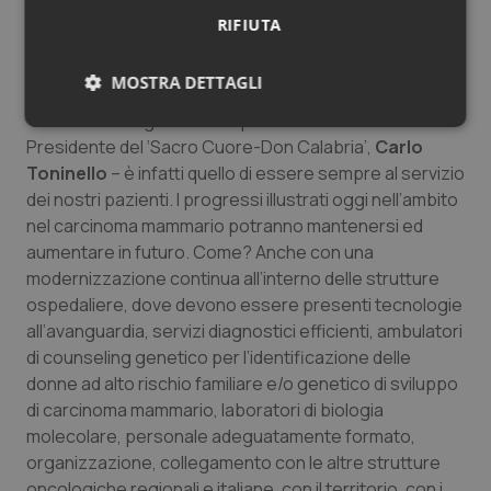
problematiche diagnostico-terapeutiche di 23
RIFIUTA
patologie oncologiche e di 8 aspetti generali, con il
coinvolgimento di oltre 500 professionisti”.
MOSTRA DETTAGLI
“L’obiettivo di ogni nostro operare – conclude il
Necessari
Statistici
Marketing
Presidente del ‘Sacro Cuore-Don Calabria’,
Carlo
Toninello
– è infatti quello di essere sempre al servizio
dei nostri pazienti. I progressi illustrati oggi nell’ambito
nel carcinoma mammario potranno mantenersi ed
aumentare in futuro. Come? Anche con una
modernizzazione continua all’interno delle strutture
Necessari
Statistici
Marketing
ospedaliere, dove devono essere presenti tecnologie
I cookie necessari contribuiscono a rendere fruibile il
all’avanguardia, servizi diagnostici efficienti, ambulatori
sito web abilitandone funzionalità di base quali la
di counseling genetico per l’identificazione delle
navigazione sulle pagine e l'accesso alle aree
protette del sito. Il sito web non è in grado di
donne ad alto rischio familiare e/o genetico di sviluppo
funzionare correttamente senza questi cookie.
di carcinoma mammario, laboratori di biologia
Nome
Fornitore
/
Dominio
Scaden
molecolare, personale adeguatamente formato,
organizzazione, collegamento con le altre strutture
VISITOR_PRIVACY_METADATA
5 mesi
YouTube
settim
.youtube.com
oncologiche regionali e italiane, con il territorio, con i