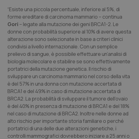
Salute orale & impianti
“Esiste una piccola percentuale, inferiore al 5%, di
forme ereditare di carcinoma mammario – continua
Sangue & coagulazione
Gori
– legate alla mutazione dei geni BRCA1-2. Le
donne con probabilità superiore al 10% di avere questa
alterazione sono selezionate in base a criteri clinici
Tiroide
condivisi a livello internazionale. Con un semplice
prelievo di sangue, è possibile effettuare un’analisi di
Tumore al seno
biologia molecolare e stabilire se sono effettivamente
portatrici della mutazione genetica. Il rischio di
Tumore ovarico
sviluppare un carcinoma mammario nel corso della vita
è del 57% in una donna con mutazione accertata di
Tumori del Polmone & Testa Collo
BRCA1 e del 49% in caso di mutazione accertata di
BRCA2. La probabilità di sviluppare il tumore dell’ovaio
Tumori gastrointestinali
è del 40% in presenza di mutazione di BRCA1 e del 18%
nel caso di mutazione di BRCA2. Inoltre nelle donne ad
Ulcera & Reflusso
alto rischio per importante storia familiare o perché
portatrici di una delle due alterazioni genetiche, i
controlli mammografici dovrebbero iniziare a 25 anni o
Vaccini