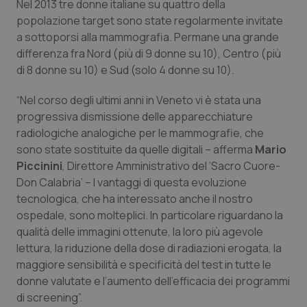
Valle D’Aosta
Oncodermatologia
Nel 2013 tre donne italiane su quattro della
popolazione target sono state regolarmente invitate
a sottoporsi alla mammografia. Permane una grande
Veneto
Oncoematologia
differenza fra Nord (più di 9 donne su 10), Centro (più
di 8 donne su 10) e Sud (solo 4 donne su 10).
Oncologia & Nutrizione
“Nel corso degli ultimi anni in Veneto vi è stata una
Psoriasi & pelle
progressiva dismissione delle apparecchiature
radiologiche analogiche per le mammografie, che
Quotidiano Cardiologia
sono state sostituite da quelle digitali – afferma
Mario
Piccinini
, Direttore Amministrativo del ‘Sacro Cuore-
Quotidiano Chirurgia
Don Calabria’ – I vantaggi di questa evoluzione
tecnologica, che ha interessato anche il nostro
ospedale, sono molteplici. In particolare riguardano la
Quotidiano Oncologia
qualità delle immagini ottenute, la loro più agevole
lettura, la riduzione della dose di radiazioni erogata, la
Quotidiano Pediatria
maggiore sensibilità e specificità del test in tutte le
donne valutate e l’aumento dell’efficacia dei programmi
Rene & patologie urogenitali
di screening”.