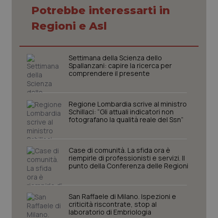
Potrebbe interessarti in
Regioni e Asl
tracking-sites-ironfish-
www.quotidianosanita.it
4
tracking-enable
settim
Settimana della Scienza dello
2 gior
Spallanzani: capire la ricerca per
comprendere il presente
tracking-sites-ironfish-
Regione Lombardia scrive al ministro
www.quotidianosanita.it
4
session-id
settim
Schillaci: “Gli attuali indicatori non
2 gior
fotografano la qualità reale del Ssn”
Case di comunità. La sfida ora è
riempirle di professionisti e servizi. Il
_ga
1 anno
Google LLC
punto della Conferenza delle Regioni
mes
.quotidianosanita.it
San Raffaele di Milano. Ispezioni e
criticità riscontrate, stop al
laboratorio di Embriologia