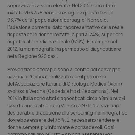
Calabria
Asma & BPCO
sopravvivenza sono elevate. Nel 2012 sono state
invitate 263.478 donne a eseguire questo test, il
93,7% della “popolazione bersaglio”. Non solo.
Campania
Car-T
L’adesione corretta, dato rappresentativo della reale
risposta delle donne invitate, è pari al 74%, superiore
Emilia-Romagna
Colesterolo & coronaropatie
rispetto alla media nazionale (62%). E, sempre nel
2012, la mammografia ha permesso di diagnosticare
Friuli Venezia Giulia
Dermatite Atopica
nella Regione 929 casi.
Lazio
Diabete & glucometri
Prevenzione e terapie sono al centro del convegno
nazionale “Canoa”, realizzato con il patrocinio
Liguria
Disturbi dell’umore
dell’Associazione Italiana di Oncologia Medica (Aiom)
svoltosi a Verona (Ospedaletto di Pescantina). Nel
2014 in Italia sono stati diagnosticati circa 48mila nuovi
Lombardia
Dolore
casi di cancro al seno, in Veneto 3.976. “Lo standard
desiderabile di adesione allo screening mammografico
Marche
Donna & Salute
dovrebbe essere del 75%. È necessario rendere le
donne sempre più informate e consapevoli. Così
Molise
Epatiti
potremo salvare più vite – spiega
Stefania Gori
,