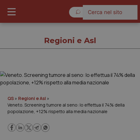
Lunedì 10 Agosto 2026
Regioni e Asl
Regioni e Asl
Cronache
QS
»
Regioni e Asl
»
Veneto. Screening tumore al seno: lo effettua il 74% della
Governo e Parlamento
popolazione, +12% rispetto alla media nazionale
Regioni e Asl
Lavoro e Professioni