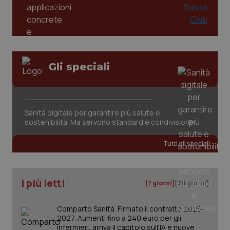
Gli speciali
Sanità digitale per garantire più salute e
sostenibilità. Ma servono standard e condivisione
PHPSESSID
Sessio
PHP.net
www.quotidianosanita.it
Tutti gli speciali
I più letti
[7 giorni]
[30 giorni]
Comparto Sanità. Firmato il contratto 2025-
2027. Aumenti fino a 240 euro per gli
infermieri, arriva il capitolo sull'IA e nuove