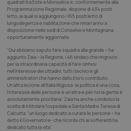
quadrati tra Este e Monselice e, conformemente alla
Programmazione Regionale, dispone di 434 posti
Piemonte
HIV
letto, ai quali si aggiungono i 165 posti letto di
lungodegenza e riabilitazione che rimarranno a
Provincia Autonoma di Bolzano
Infezioni & Febbre
disposizione nelle sedi di Conselve e Montagnana,
opportunamente aggiornate.
Provincia Autonoma di Trento
Ipertensione & Scompenso
“Qui abbiamo saputo fare squadra alla grande – ha
Puglia
Malattie rare
aggiunto Zaia – la Regione, i 46 sindaci che ringrazio
per la straordinaria capacità di fare sintesi
Sardegna
Malattia di Crohn & Rettocolite Ulcerosa
nell’interesse dei cittadini, tutti i tecnici e gli
amministratori che hanno dato il loro contributo.
Un’altra lezione all’Italia litigiosa: la politica è una cosa,
Sicilia
Neuroscienze & patologie neurodegenerative
l’interesse delle persone è un’altra e per noi la gente è
assolutamente prioritaria”. Zaia ha anche condiviso la
Toscana
Obesità
scelta di intitolare l’ospedale a Santa Madre Teresa di
Calcutta: “un luogo dedicato a curare le persone – ha
Umbria
Oftalmologia
detto il Governatore- che ricorda chi ai sofferenti ha
dedicato tutta la vita”.