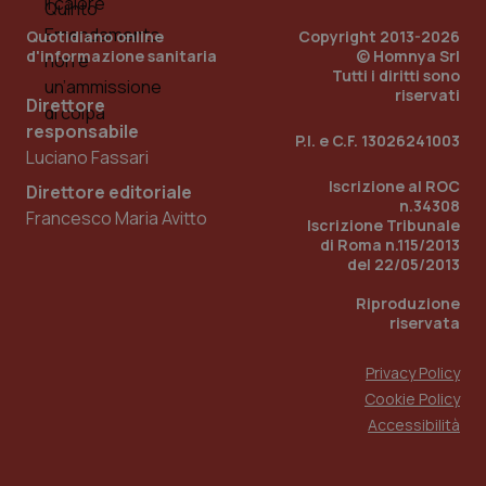
utilizzato
You
da Google
ten
Quotidiano online
Copyright 2013-2026
Analytics
pre
per
del
d'informazione sanitaria
© Homnya Srl
mantener
vid
Tutti i diritti sono
lo stato
inco
riservati
della
può
Direttore
sessione.
det
responsabile
vis
P.I. e C.F. 13026241003
web
Luciano Fassari
uti
nuo
Iscrizione al ROC
Direttore editoriale
ver
n.34308
dell
Francesco Maria Avitto
You
Iscrizione Tribunale
di Roma n.115/2013
__Secure-YNID
.youtube.com
5 mesi 4
Que
del 22/05/2013
settimane
imp
You
ten
Riproduzione
pre
riservata
del
vid
inco
Privacy Policy
può
det
Cookie Policy
vis
web
Accessibilità
uti
nuo
ver
dell