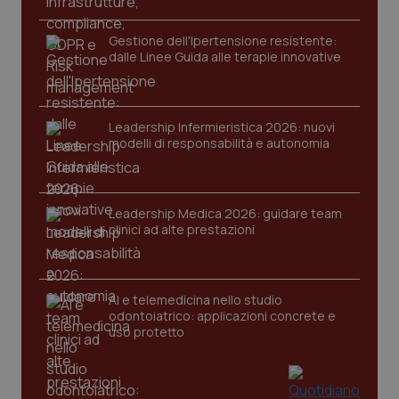
2 gior
Gestione dell'Ipertensione resistente:
dalle Linee Guida alle terapie innovative
tracking-sites-ironfish-
www.quotidianosanita.it
4
session-id
settim
2 gior
Leadership Infermieristica 2026: nuovi
modelli di responsabilità e autonomia
_ga
1 anno
Google LLC
mes
.quotidianosanita.it
Leadership Medica 2026: guidare team
clinici ad alte prestazioni
AI e telemedicina nello studio
odontoiatrico: applicazioni concrete e
uso protetto