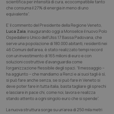
scientifica per intensità di cura, ecocompatibile tanto
Calabria
Asma & BPCO
che consuma il 27% di energia in meno di uno
equivalente”.
Campania
Car-T
E’ il commento del Presidente della Regione Veneto,
Emilia-Romagna
Colesterolo & coronaropatie
Luca Zaia
, inaugurando oggi a Monselice il nuovo Polo
Ospedaliero Unico dell’Ulss 17 Bassa Padovana, che
Friuli Venezia Giulia
Dermatite Atopica
serve una popolazione di 180.000 abitanti, residenti nei
46 Comuni dell’area, è stato realizzato tempi record
con un investimento di 165 milioni di euro e con
Lazio
Diabete & glucometri
soluzioni costruttive d’avanguardia come
l’organizzazione flessibile degli spazi. “Il messaggio –
Liguria
Disturbi dell’umore
ha aggiunto – che mandiamo a Renzi e ai suoi tagli è sì,
si può fare anche senza, se si può fare in Veneto si
Lombardia
Dolore
deve poter fare in tutta italia, basta tagliare gli sprechi
e lasciare in pace chi, come noi, lavora e realizza
Marche
Donna & Salute
stando attento a ogni singolo euro che si spende”.
Molise
Epatiti
La nuova struttura sorge su un’area di 250 mila metri