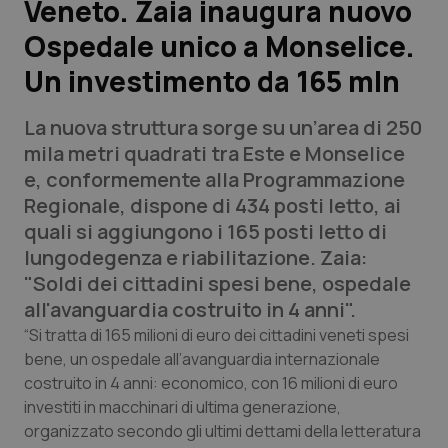
Veneto. Zaia inaugura nuovo
Ospedale unico a Monselice.
Scienza e Farmaci
Un investimento da 165 mln
Studi e Analisi
La nuova struttura sorge su un’area di 250
Lettere al direttore
mila metri quadrati tra Este e Monselice
e, conformemente alla Programmazione
Edizioni Regionali
Regionale, dispone di 434 posti letto, ai
quali si aggiungono i 165 posti letto di
QS Pro
lungodegenza e riabilitazione. Zaia:
"Soldi dei cittadini spesi bene, ospedale
Professionisti Sanitari.AI
all'avanguardia costruito in 4 anni".
“Si tratta di 165 milioni di euro dei cittadini veneti spesi
Abruzzo
QS Pro Gold
bene, un ospedale all’avanguardia internazionale
costruito in 4 anni: economico, con 16 milioni di euro
QS Club
Newsletter
investiti in macchinari di ultima generazione,
Basilicata
Artrite & artrosi
organizzato secondo gli ultimi dettami della letteratura