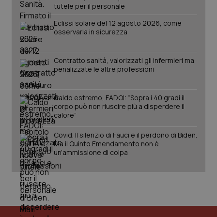
tutele per il personale
Eclissi solare del 12 agosto 2026, come
osservarla in sicurezza
Contratto sanità, valorizzati gli infermieri ma
penalizzate le altre professioni
_ga_KM60CM4NPH
.quotidianosanita.it
1 anno
mes
Caldo estremo, FADOI: “Sopra i 40 gradi il
corpo può non riuscire più a disperdere il
calore”
Covid. Il silenzio di Fauci e il perdono di Biden.
Ma il Quinto Emendamento non è
un’ammissione di colpa
Fornitore
/
Nome
Scadenza
Descrizion
Dominio
Nome
Fornitore
/
Dominio
Scadenza
Des
_ga_0VMQEQKQ1N
.quotidianosanita.it
1 anno 1
Questo
mese
cookie
VISITOR_INFO1_LIVE
5 mesi 4
Que
Google LLC
viene
settimane
imp
.youtube.com