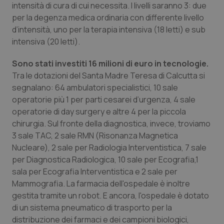
intensità di cura di cui necessita. I livelli saranno 3: due
Salute orale & impianti
per la degenza medica ordinaria con differente livello
d’intensità, uno per la terapia intensiva (18 letti) e sub
Sangue & coagulazione
intensiva (20 letti).
Tiroide
Sono stati investiti 16 milioni di euro in tecnologie.
Tra le dotazioni del Santa Madre Teresa di Calcutta si
segnalano: 64 ambulatori specialistici, 10 sale
Tumore al seno
operatorie più 1 per parti cesarei d’urgenza, 4 sale
operatorie di day surgery e altre 4 per la piccola
Tumore ovarico
chirurgia. Sul fronte della diagnostica, invece, troviamo
3 sale TAC, 2 sale RMN (Risonanza Magnetica
Tumori del Polmone & Testa Collo
Nucleare), 2 sale per Radiologia Interventistica, 7 sale
per Diagnostica Radiologica, 10 sale per Ecografia,1
Tumori gastrointestinali
sala per Ecografia Interventistica e 2 sale per
Mammografia. La farmacia dell'ospedale è inoltre
Ulcera & Reflusso
gestita tramite un robot. E ancora, l'ospedale è dotato
di un sistema pneumatico di trasporto per la
Vaccini
distribuzione dei farmaci e dei campioni biologici,