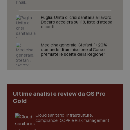
Puglia. Unità di crisi sanitaria al lavoro,
Decaro accelera su 118, liste d’attesa
e conti
Medicina generale. Stefani: “+20%
domande di ammissione al Corso,
CookieScriptConsent
5 mesi
CookieScript
settim
www.quotidianosanita.it
premiate le scelte della Regione”
Ultime analisi e review da QS Pro
Gold
Cloud sanitario: infrastrutture,
compliance, GDPR e Risk management
tracking-sites-ironfish-
www.quotidianosanita.it
4
tracking-enable
settim