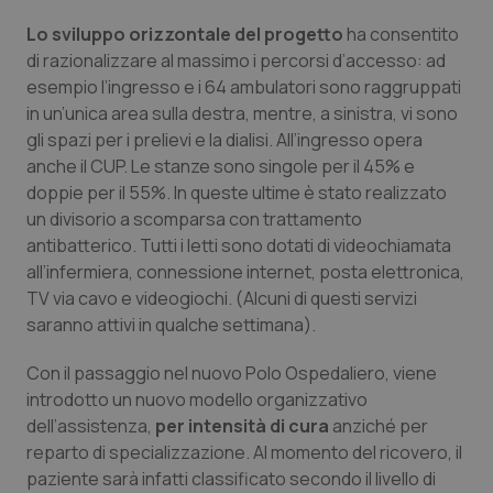
Valle D’Aosta
Oncodermatologia
Lo sviluppo orizzontale del progetto
ha consentito
Veneto
Oncoematologia
di razionalizzare al massimo i percorsi d’accesso: ad
esempio l’ingresso e i 64 ambulatori sono raggruppati
in un’unica area sulla destra, mentre, a sinistra, vi sono
Oncologia & Nutrizione
gli spazi per i prelievi e la dialisi. All’ingresso opera
anche il CUP. Le stanze sono singole per il 45% e
Psoriasi & pelle
doppie per il 55%. In queste ultime è stato realizzato
un divisorio a scomparsa con trattamento
Quotidiano Cardiologia
antibatterico. Tutti i letti sono dotati di videochiamata
all’infermiera, connessione internet, posta elettronica,
Quotidiano Chirurgia
TV via cavo e videogiochi. (Alcuni di questi servizi
saranno attivi in qualche settimana).
Quotidiano Oncologia
Con il passaggio nel nuovo Polo Ospedaliero, viene
introdotto un nuovo modello organizzativo
Quotidiano Pediatria
dell’assistenza,
per intensità di cura
anziché per
reparto di specializzazione. Al momento del ricovero, il
Rene & patologie urogenitali
paziente sarà infatti classificato secondo il livello di