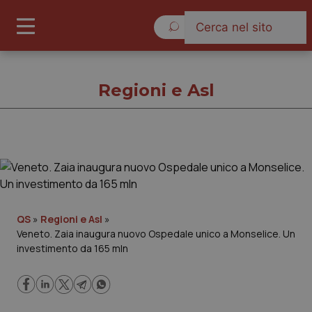
Venerdì 7 Agosto 2026
Regioni e Asl
Regioni e Asl
Cronache
QS
»
Regioni e Asl
»
Veneto. Zaia inaugura nuovo Ospedale unico a Monselice. Un
Governo e Parlamento
investimento da 165 mln
Regioni e Asl
Lavoro e Professioni