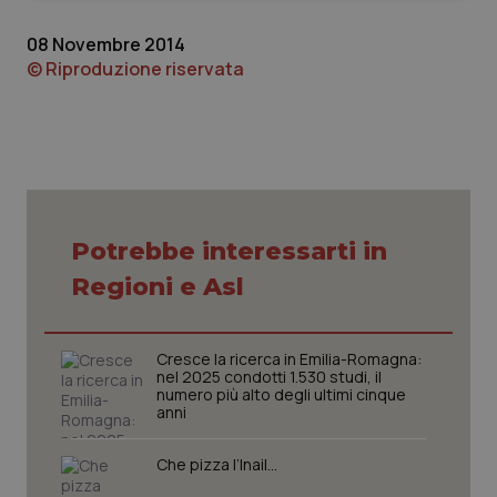
08 Novembre 2014
© Riproduzione riservata
Necessari
Statistici
Marketing
I cookie necessari contribuiscono a rendere fruibile il
sito web abilitandone funzionalità di base quali la
navigazione sulle pagine e l'accesso alle aree
protette del sito. Il sito web non è in grado di
Potrebbe interessarti in
funzionare correttamente senza questi cookie.
Regioni e Asl
Nome
Fornitore
/
Dominio
Scaden
VISITOR_PRIVACY_METADATA
5 mesi
YouTube
settim
.youtube.com
Cresce la ricerca in Emilia-Romagna:
nel 2025 condotti 1.530 studi, il
numero più alto degli ultimi cinque
anni
Che pizza l’Inail…