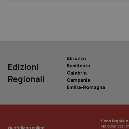
tracking-sites-ironf
tracking-enable
tracking-sites-ironf
session-id
_ga
Abruzzo
Edizioni
Basilicata
Calabria
Regionali
Campania
PHPSESSID
Emilia-Romagna
Sede legale e
_ga_KM60CM4NPH
Via della Stell
Quotidiano online