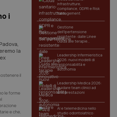
infrastrutture,
compliance, GDPR e Risk
management
o i
Gestione
dell'Ipertensione
resistente: dalle Linee
Guida alle terapie
 Padova,
innovative
veremo la
Leadership Infermieristica
’ex
2026: nuovi modelli di
responsabilità e
autonomia
sostenere il
Leadership Medica 2026:
guidare team clinici ad
alte prestazioni
mo le forme
el
perazione
AI e telemedicina nello
tarie e che,
studio odontoiatrico: