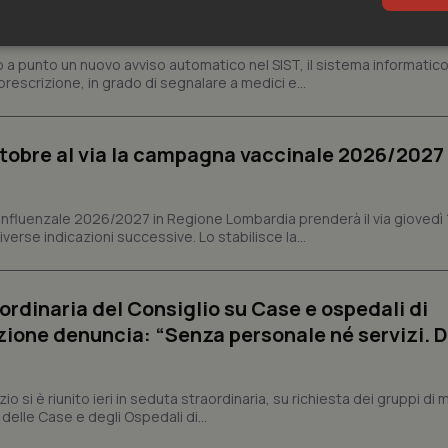
al 3 agosto alert informatico per segnalare l’es
 meno costoso
sari
Statistici
Mar
a punto un nuovo avviso automatico nel SIST, il sistema informatico 
prescrizione, in grado di segnalare a medici e...
ottobre al via la campagna vaccinale 2026/2027 
Necessari
Statistici
Marketing
nfluenzale 2026/2027 in Regione Lombardia prenderà il via giovedì 
tribuiscono a rendere fruibile il sito web abilitandone funzionalità di base quali la nav
erse indicazioni successive. Lo stabilisce la...
protette del sito. Il sito web non è in grado di funzionare correttamente senza questi coo
Fornitore
/
Dominio
Scadenza
Descrizione
METADATA
5 mesi 4
Questo cookie viene utilizzato p
YouTube
ordinaria del Consiglio su Case e ospedali di
settimane
scelte di consenso e privacy dell'
.youtube.com
one denuncia: “Senza personale né servizi. D
interazione con il sito. Registra i
del visitatore riguardo a varie pol
impostazioni sulla privacy, garan
preferenze siano onorate nelle se
zio si è riunito ieri in seduta straordinaria, su richiesta dei gruppi di
nt
5 mesi 3
Questo cookie viene utilizzato da
CookieScript
settimane
Script.com per ricordare le pref
 delle Case e degli Ospedali di...
www.quotidianosanita.it
sui cookie dei visitatori. È neces
dei cookie di Cookie-Script.com 