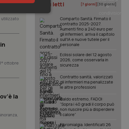
istenza
I più letti
[7 giorni]
[30 giorni]
keting
utilizzato
Comparto Sanità. Firmato il
contratto 2025-2027.
Aumenti fino a 240 euro per
gli infermieri, arriva il capitolo
sull'IA e nuove tutele per il
in
personale
Eclissi solare del 12 agosto
2026, come osservarla in
1° ottobre
sicurezza
igazione sulle pagine
kie.
Contratto sanità, valorizzati
gli infermieri ma penalizzate
le altre professioni
er memorizzare le
utente per la loro
ov’è la
 dati sul consenso
Caldo estremo, FADOI:
itiche e
tendo che le loro
“Sopra i 40 gradi il corpo può
ssioni future.
non riuscire più a disperdere
il calore”
 minoranza,
l servizio Cookie-
erenze di consenso
sario che il banner
Fibromialgia. Identificati 26
funzioni