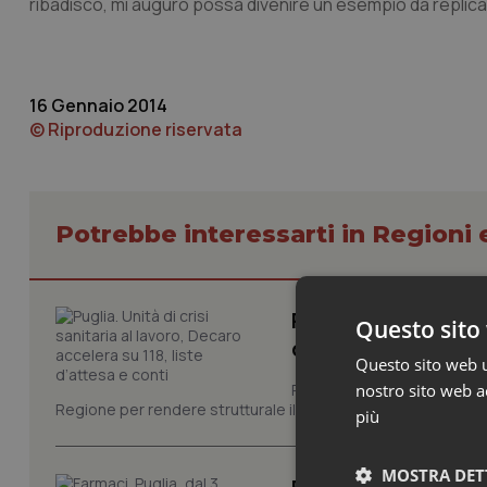
ribadisco, mi auguro possa divenire un esempio da replica
16 Gennaio 2014
© Riproduzione riservata
Potrebbe interessarti in Regioni 
Puglia. Unità di cri
Questo sito 
d’attesa e conti
Questo sito web ut
nostro sito web ac
Prima riunione, ieri in Pugli
Regione per rendere strutturale il monitoraggio e il controllo 
più
MOSTRA DET