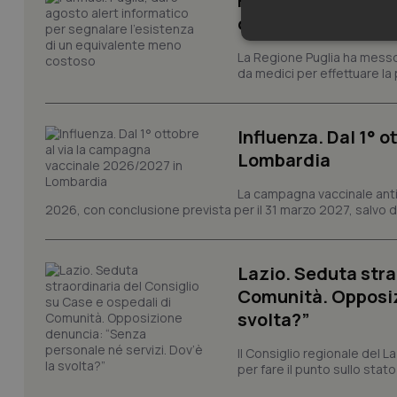
Farmaci. Puglia, d
di un equivalente
Neces
La Regione Puglia ha messo 
da medici per effettuare la 
Influenza. Dal 1° 
Lombardia
La campagna vaccinale anti
I cookie necessari con
2026, con conclusione prevista per il 31 marzo 2027, salvo div
e l'accesso alle aree 
Nome
VISITOR_PRIVACY_
Lazio. Seduta stra
Comunità. Opposizi
svolta?”
Il Consiglio regionale del La
CookieScriptConse
per fare il punto sullo stato