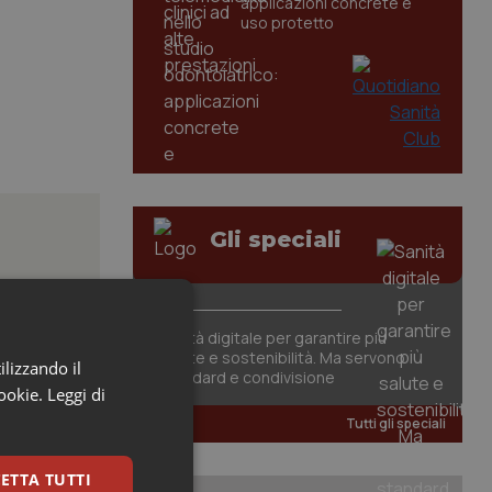
applicazioni concrete e
uso protetto
Gli speciali
iste
Sanità digitale per garantire più
salute e sostenibilità. Ma servono
ilizzando il
standard e condivisione
cookie.
Leggi di
nte della
Tutti gli speciali
ETTA TUTTI