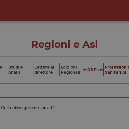
Regioni e Asl
e
Studi e
Lettere al
Edizioni
Professionis
QS Pro
Analisi
direttore
Regionali
Sanitari.AI
Colli coinvolgeremo i privati”