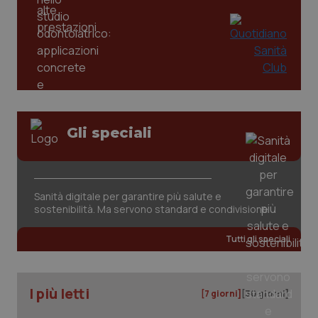
Gli speciali
tracking-sites-ironfish-
www.quotidianosanita.it
4
tracking-enable
settim
2 gior
Sanità digitale per garantire più salute e
sostenibilità. Ma servono standard e condivisione
Tutti gli speciali
tracking-sites-ironfish-
www.quotidianosanita.it
4
session-id
settim
2 gior
I più letti
[7 giorni]
[30 giorni]