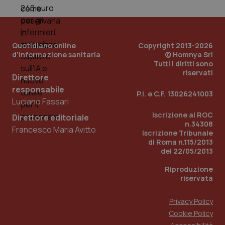
PHPSESSID
Sessio
PHP.net
www.quotidianosanita.it
Quotidiano online
Copyright 2013-2026
d'informazione sanitaria
© Homnya Srl
Tutti i diritti sono
riservati
Direttore
responsabile
P.I. e C.F. 13026241003
Luciano Fassari
Iscrizione al ROC
Direttore editoriale
n.34308
Francesco Maria Avitto
Iscrizione Tribunale
di Roma n.115/2013
del 22/05/2013
Riproduzione
riservata
Privacy Policy
Cookie Policy
_ga_KM60CM4NPH
.quotidianosanita.it
1 anno
mes