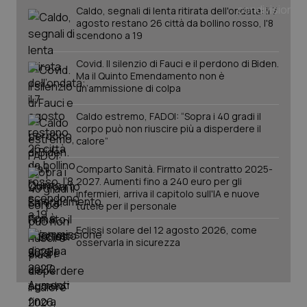
_ga
1 anno
Google LLC
Caldo, segnali di lenta ritirata dell'ondata: il 7
mes
.quotidianosanita.it
agosto restano 26 città da bollino rosso, l'8
scendono a 19
Covid. Il silenzio di Fauci e il perdono di Biden.
Ma il Quinto Emendamento non è
un’ammissione di colpa
Caldo estremo, FADOI: “Sopra i 40 gradi il
corpo può non riuscire più a disperdere il
calore”
Comparto Sanità. Firmato il contratto 2025-
2027. Aumenti fino a 240 euro per gli
infermieri, arriva il capitolo sull'IA e nuove
tutele per il personale
Eclissi solare del 12 agosto 2026, come
osservarla in sicurezza