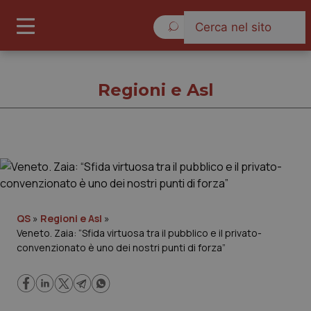
Venerdì 7 Agosto 2026
Regioni e Asl
Regioni e Asl
Cronache
QS
»
Regioni e Asl
»
Veneto. Zaia: “Sfida virtuosa tra il pubblico e il privato-
Governo e Parlamento
convenzionato è uno dei nostri punti di forza”
Regioni e Asl
Lavoro e Professioni