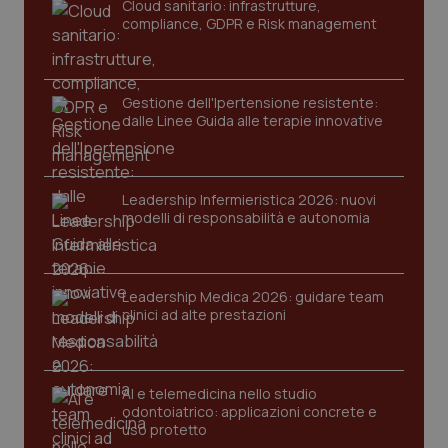
Cloud sanitario: infrastrutture,
navigazione sulle pagine e l'accesso alle aree
compliance, GDPR e Risk management
protette del sito. Il sito web non è in grado di
funzionare correttamente senza questi cookie.
Nome
Fornitore
/
Dominio
Scaden
VISITOR_PRIVACY_METADATA
5 mesi
YouTube
Gestione dell'Ipertensione resistente:
settim
.youtube.com
dalle Linee Guida alle terapie innovative
Leadership Infermieristica 2026: nuovi
modelli di responsabilità e autonomia
Leadership Medica 2026: guidare team
clinici ad alte prestazioni
AI e telemedicina nello studio
odontoiatrico: applicazioni concrete e
CookieScriptConsent
5 mesi
CookieScript
uso protetto
settim
www.quotidianosanita.it