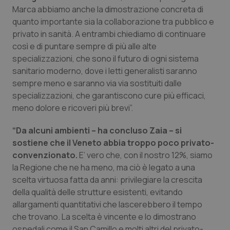
Marca abbiamo anche la dimostrazione concreta di
Piemonte
HIV
quanto importante sia la collaborazione tra pubblico e
privato in sanità. A entrambi chiediamo di continuare
Provincia Autonoma di Bolzano
Infezioni & Febbre
così e di puntare sempre di più alle alte
specializzazioni, che sono il futuro di ogni sistema
sanitario moderno, dove i letti generalisti saranno
Provincia Autonoma di Trento
Ipertensione & Scompenso
sempre meno e saranno via via sostituiti dalle
specializzazioni, che garantiscono cure più efficaci,
Puglia
Malattie rare
meno dolore e ricoveri più brevi”.
Sardegna
Malattia di Crohn & Rettocolite Ulcerosa
“Da alcuni ambienti – ha concluso Zaia – si
sostiene che il Veneto abbia troppo poco privato-
Sicilia
Neuroscienze & patologie neurodegenerative
convenzionato.
E’ vero che, con il nostro 12%, siamo
la Regione che ne ha meno, ma ciò è legato a una
Toscana
Obesità
scelta virtuosa fatta da anni: privilegiare la crescita
della qualità delle strutture esistenti, evitando
allargamenti quantitativi che lascerebbero il tempo
Umbria
Oftalmologia
che trovano. La scelta è vincente e lo dimostrano
ospedali come il San Camillo e molti altri del privato-