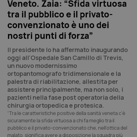
Veneto. Zaia: “Sfida virtuosa
tra il pubblico e il privato-
Scienza e Farmaci
convenzionato è uno dei
Studi e Analisi
nostri punti di forza”
Lettere al direttore
Il presidente lo ha affermato inaugurando
oggi all’Ospedale San Camillo di Trevis,
Edizioni Regionali
un nuovo modernissimo
ortopantomografo tridimensionale e la
QS Pro
palestra di riabilitazione, allestita per
assistere principalmente, ma non solo, i
Professionisti Sanitari.AI
pazienti nella fase post operatoria della
chirurgia ortopedica e protesica.
Abruzzo
QS Pro Gold
“Tra le caratteristiche positive della sanità veneta c’è
sicuramente la sfida virtuosa a chi fa meglio tra il
QS Club
Newsletter
Basilicata
Artrite & artrosi
pubblico e il privato-convenzionato che, nell’ottica del
malato, significa avere a disposizione la squadra più