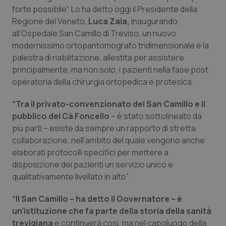
Calabria
Asma & BPCO
forte possibile”. Lo ha detto oggi il Presidente della
Regione del Veneto,
Luca Zaia,
inaugurando,
all’Ospedale San Camillo di Treviso, un nuovo
Campania
Car-T
modernissimo ortopantomografo tridimensionale e la
palestra di riabilitazione, allestita per assistere
Emilia-Romagna
Colesterolo & coronaropatie
principalmente, ma non solo, i pazienti nella fase post
operatoria della chirurgia ortopedica e protesica.
Friuli Venezia Giulia
Dermatite Atopica
“Tra il privato-convenzionato del San Camillo e il
Lazio
Diabete & glucometri
pubblico del Cà Foncello
– è stato sottolineato da
più parti – esiste da sempre un rapporto di stretta
Liguria
Disturbi dell’umore
collaborazione, nell’ambito del quale vengono anche
elaborati protocolli specifici per mettere a
disposizione dei pazienti un servizio unico e
Lombardia
Dolore
qualitativamente livellato in alto”.
Marche
Donna & Salute
“Il San Camillo – ha detto il Governatore – è
un’istituzione che fa parte della storia della sanità
Molise
Epatiti
trevigiana
e continuerà così, ma nel capoluogo della