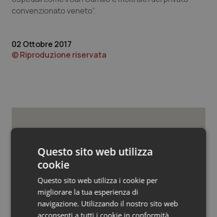
Valle D’Aosta
Oncodermatologia
convenzionato veneto”.
Veneto
Oncoematologia
02 Ottobre 2017
Oncologia & Nutrizione
© Riproduzione riservata
Psoriasi & pelle
Quotidiano Cardiologia
Quotidiano Chirurgia
Potrebbe interessarti in
Regioni e Asl
Questo sito web utilizza
Quotidiano Oncologia
cookie
Quotidiano Pediatria
Questo sito web utilizza i cookie per
Settimana della Scienza dello
Spallanzani: capire la ricerca per
migliorare la tua esperienza di
comprendere il presente
Rene & patologie urogenitali
navigazione. Utilizzando il nostro sito web
acconsenti a tutti i cookie in conformità