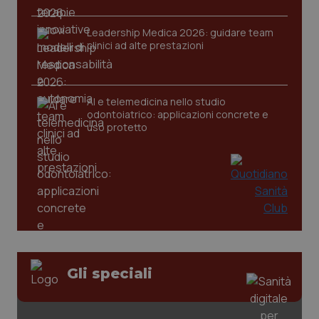
Leadership Medica 2026: guidare team
clinici ad alte prestazioni
AI e telemedicina nello studio
odontoiatrico: applicazioni concrete e
uso protetto
CookieScriptConsent
5 mesi
CookieScript
settim
www.quotidianosanita.it
Gli speciali