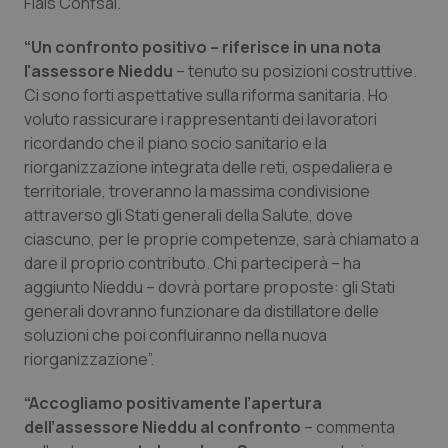
Fials Confsal.
Calabria
Asma & BPCO
“Un confronto positivo – riferisce in una nota
Campania
Car-T
l'assessore Nieddu
– tenuto su posizioni costruttive.
Ci sono forti aspettative sulla riforma sanitaria. Ho
Emilia-Romagna
Colesterolo & coronaropatie
voluto rassicurare i rappresentanti dei lavoratori
ricordando che il piano socio sanitario e la
riorganizzazione integrata delle reti, ospedaliera e
Friuli Venezia Giulia
Dermatite Atopica
territoriale, troveranno la massima condivisione
attraverso gli Stati generali della Salute, dove
Lazio
Diabete & glucometri
ciascuno, per le proprie competenze, sarà chiamato a
dare il proprio contributo. Chi parteciperà – ha
Liguria
Disturbi dell’umore
aggiunto Nieddu – dovrà portare proposte: gli Stati
generali dovranno funzionare da distillatore delle
Lombardia
Dolore
soluzioni che poi confluiranno nella nuova
riorganizzazione”.
Marche
Donna & Salute
“Accogliamo positivamente l’apertura
dell’assessore Nieddu al confronto
– commenta
Molise
Epatiti