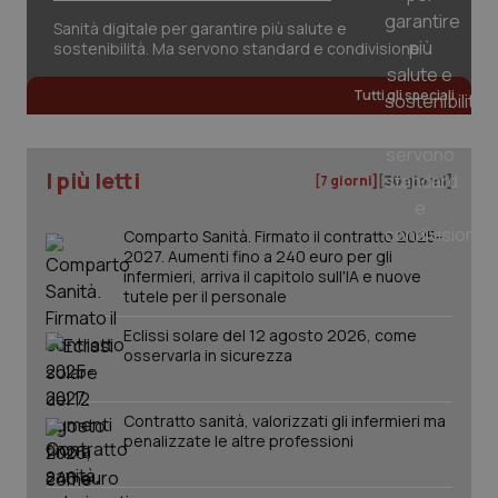
Sanità digitale per garantire più salute e
sostenibilità. Ma servono standard e condivisione
Tutti gli speciali
tracking-sites-ironfish-
www.quotidianosanita.it
4
tracking-enable
settim
2 gior
I più letti
[7 giorni]
[30 giorni]
Comparto Sanità. Firmato il contratto 2025-
tracking-sites-ironfish-
www.quotidianosanita.it
4
session-id
settim
2027. Aumenti fino a 240 euro per gli
2 gior
infermieri, arriva il capitolo sull'IA e nuove
tutele per il personale
Eclissi solare del 12 agosto 2026, come
osservarla in sicurezza
_ga
1 anno
Google LLC
mes
.quotidianosanita.it
Contratto sanità, valorizzati gli infermieri ma
penalizzate le altre professioni