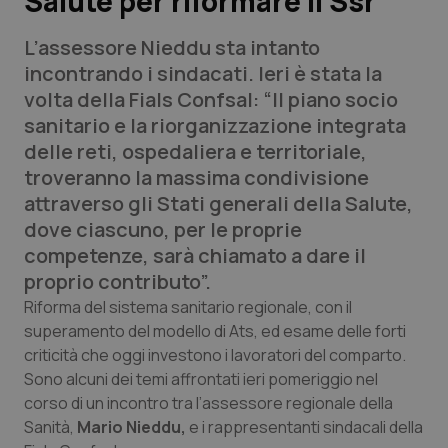
Salute per riformare il Ssr
L’assessore Nieddu sta intanto
Scienza e Farmaci
incontrando i sindacati. Ieri è stata la
volta della Fials Confsal: “Il piano socio
Studi e Analisi
sanitario e la riorganizzazione integrata
delle reti, ospedaliera e territoriale,
Lettere al direttore
troveranno la massima condivisione
attraverso gli Stati generali della Salute,
Edizioni Regionali
dove ciascuno, per le proprie
competenze, sarà chiamato a dare il
QS Pro
proprio contributo”.
Professionisti Sanitari.AI
Riforma del sistema sanitario regionale, con il
superamento del modello di Ats, ed esame delle forti
criticità che oggi investono i lavoratori del comparto.
Abruzzo
QS Pro Gold
Sono alcuni dei temi affrontati ieri pomeriggio nel
corso di un incontro tra l’assessore regionale della
QS Club
Newsletter
Basilicata
Artrite & artrosi
Sanità,
Mario Nieddu,
e i rappresentanti sindacali della