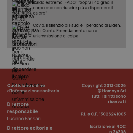
Caldo estremo, FADOI: “Sopra i 40 gradi il
corpo può non riuscire più a disperdere il
calore”
Covid. Il silenzio di Fauci e il perdono di Biden.
Ma il Quinto Emendamento non è
un’ammissione di colpa
Quotidiano online
Copyright 2013-2026
d'informazione sanitaria
© Homnya Srl
Tutti i diritti sono
riservati
Direttore
responsabile
P.I. e C.F. 13026241003
PHPSESSID
Sessio
PHP.net
Luciano Fassari
www.quotidianosanita.it
Iscrizione al ROC
Direttore editoriale
n.34308