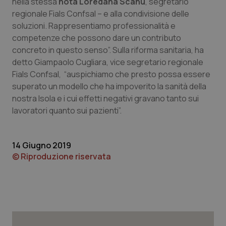
nella stessa
nota Loredana Scanu
, segretario
regionale Fials Confsal – e alla condivisione delle
Piemonte
HIV
soluzioni. Rappresentiamo professionalità e
competenze che possono dare un contributo
Provincia Autonoma di Bolzano
Infezioni & Febbre
concreto in questo senso”. Sulla riforma sanitaria, ha
detto Giampaolo Cugliara, vice segretario regionale
Provincia Autonoma di Trento
Ipertensione & Scompenso
Fials Confsal, “auspichiamo che presto possa essere
superato un modello che ha impoverito la sanità della
Puglia
Malattie rare
nostra Isola e i cui effetti negativi gravano tanto sui
lavoratori quanto sui pazienti”.
Sardegna
Malattia di Crohn & Rettocolite Ulcerosa
14 Giugno 2019
Sicilia
Neuroscienze & patologie neurodegenerative
© Riproduzione riservata
Toscana
Obesità
Umbria
Oftalmologia