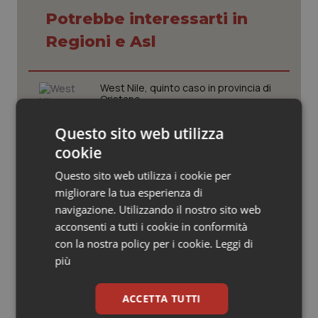
Valle D’Aosta
Oncodermatologia
Potrebbe interessarti in
Veneto
Oncoematologia
Regioni e Asl
Oncologia & Nutrizione
West Nile, quinto caso in provincia di
Oristano
Psoriasi & pelle
Questo sito web utilizza
Quotidiano Cardiologia
cookie
Cresce la ricerca in Emilia-Romagna:
nel 2025 condotti 1.530 studi, il
Questo sito web utilizza i cookie per
numero più alto degli ultimi cinque
Quotidiano Chirurgia
anni
migliorare la tua esperienza di
navigazione. Utilizzando il nostro sito web
Quotidiano Oncologia
Sardegna. Scontro in Aula sulla
acconsenti a tutti i cookie in conformità
variazione di bilancio, Todde:
con la nostra policy per i cookie.
Leggi di
“Risultati non immediati, ma la
direzione è quella giusta”
Quotidiano Pediatria
più
Puglia. Unità di crisi sanitaria al lavoro,
Rene & patologie urogenitali
ACCETTA TUTTI
Decaro accelera su 118, liste d’attesa
e conti