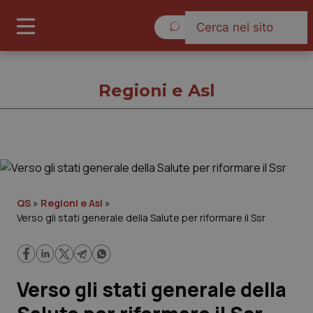
Giovedì 6 Agosto 2026
Regioni e Asl
Regioni e Asl
Cronache
QS
»
Regioni e Asl
»
Verso gli stati generale della Salute per riformare il Ssr
Governo e Parlamento
Regioni e Asl
Verso gli stati generale della
Lavoro e Professioni