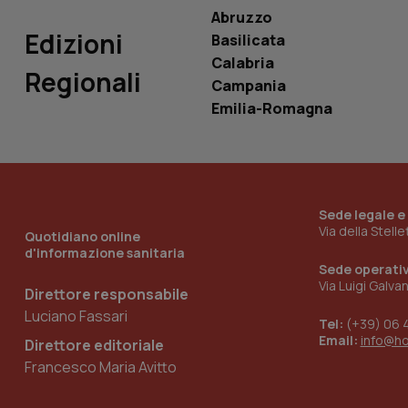
ROLLOUT_TOKEN
Abruzzo
Edizioni
Basilicata
tracking-sites-
ironfish-tracking-
Calabria
named-enable
Regionali
Campania
Emilia-Romagna
Sede legale e
Via della Stell
Quotidiano online
d'informazione sanitaria
Sede operati
Via Luigi Galva
Direttore responsabile
Luciano Fassari
Tel:
(+39) 06 
Email:
info@h
Direttore editoriale
Francesco Maria Avitto