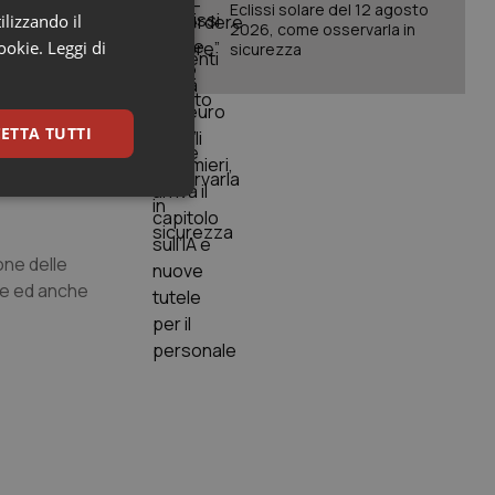
rgenza
Eclissi solare del 12 agosto
ilizzando il
2026, come osservarla in
istrettuali
cookie.
Leggi di
sicurezza
regime
ETTA TUTTI
ssati, sulla
icamente
keting
one delle
ale ed anche
igazione sulle pagine
kie.
er memorizzare le
utente per la loro