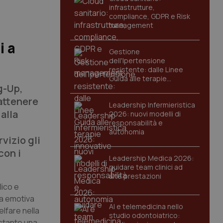
infrastrutture,
compliance, GDPR e Risk
management
i a
Gestione
dell'Ipertensione
resistente: dalle Linee
Guida alle terapie
g-Up,
innovative
rattenere
Leadership Infermieristica
 alla
2026: nuovi modelli di
responsabilità e
autonomia
vizio gli
con i
Leadership Medica 2026:
guidare team clinici ad
alte prestazioni
lico e
ata emotiva
AI e telemedicina nello
lfare nella
studio odontoiatrico:
ostante una