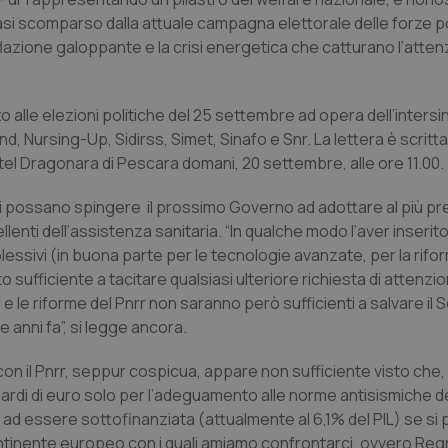
asi scomparso dalla attuale campagna elettorale delle forze pol
inflazione galoppante e la crisi energetica che catturano l’atten
o alle elezioni politiche del 25 settembre ad opera dell’inters
Nursing-Up, Sidirss, Simet, Sinafo e Snr. La lettera è scritta al
hotel Dragonara di Pescara domani, 20 settembre, alle ore 11.00.
 essi possano spingere il prossimo Governo ad adottare al più p
nti dell’assistenza sanitaria. “In qualche modo l’aver inserito 
lessivi (in buona parte per le tecnologie avanzate, per la rifor
 sufficiente a tacitare qualsiasi ulteriore richiesta di attenzi
ondi e le riforme del Pnrr non saranno però sufficienti a salvare il 
e anni fa”, si legge ancora.
ili con il Pnrr, seppur cospicua, appare non sufficiente visto ch
liardi di euro solo per l’adeguamento alle norme antisismiche d
tinua ad essere sottofinanziata (attualmente al 6,1% del PIL) se si
l continente europeo con i quali amiamo confrontarci, ovvero Reg