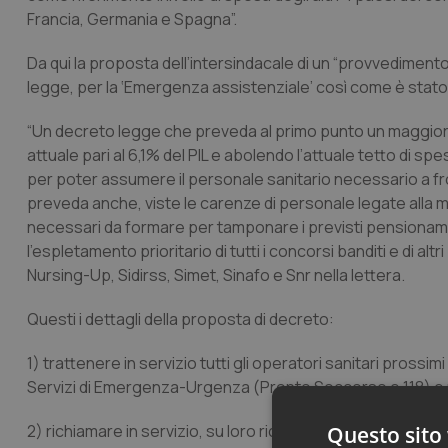
Francia, Germania e Spagna”.
Da qui la proposta dell’intersindacale di un “provvedime
legge, per la ‘Emergenza assistenziale’ così come è stato
“Un decreto legge che preveda al primo punto un maggiore
attuale pari al 6,1% del PIL e abolendo l’attuale tetto di sp
per poter assumere il personale sanitario necessario a fro
preveda anche, viste le carenze di personale legate alla 
necessari da formare per tamponare i previsti pensionament
l’espletamento prioritario di tutti i concorsi banditi e di alt
Nursing-Up, Sidirss, Simet, Sinafo e Snr nella lettera.
Questi i dettagli della proposta di decreto:
1) trattenere in servizio tutti gli operatori sanitari prossi
Servizi di Emergenza-Urgenza (Pronto Soccorso e 118) e n
2) richiamare in servizio, su loro richiesta, quegli opera
Questo sito 