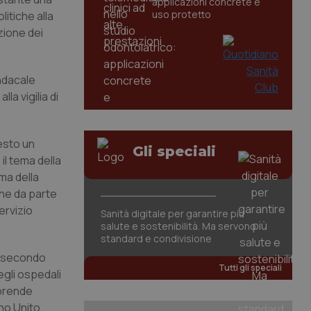
applicazioni concrete e
uso protetto
itiche alla
zione dei
indacale
la vigilia di
resto un
Gli speciali
il tema della
ma della
one da parte
Servizio
Sanità digitale per garantire più
salute e sostenibilità. Ma servono
standard e condivisione
e, secondo
Tutti gli speciali
egli ospedali
 prende
no Unito,