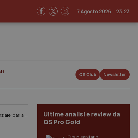
7 Agosto 2026
23:23
ti
QS Club
Newsletter
Ultime analisi e review da
Verso le elezioni. L’intersindacale sanitaria abruzzese scrive ai candidati: “Un decreto legge per ‘l’emergenza assistenziale’ pari a quello per la pandemia”
QS Pro Gold
Cloud sanitario: