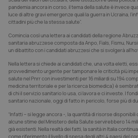
pandemia ancora in corso, il tema della salute è invece qu
luce di altre gravi emergenze quali la guerra in Ucraina, l’
cittadini più che la stessa salute”.
Comincia così una lettera ai candidati della regione Abruzz
sanitaria abruzzese composta da Anpo, Fials, Fismu, Nursind, 
un dibattito con i candidati abruzzesi che si svolgerà all’
Nella lettera si chiede ai candidati che, una volta eletti,
provvedimento urgente per tamponare le criticità più impelle
salute nel Pnrr con investimenti per 16 miliardi su 194 comp
medicina territoriale e per la ricerca biomedica) è sembrato
di chi il servizio sanitario lo usa, ci lavora e ci investe. I f
sanitario nazionale, oggi di fatto in pericolo, forse più di du
“Infatti – si legge ancora -, la quantità di risorse disponib
alcune stime del Ministero della Salute servirebbero 14 mi
già esistenti. Nella realtà dei fatti, la sanità in Italia con
come riferimento il livello di spesa degli altri 4 paesi de