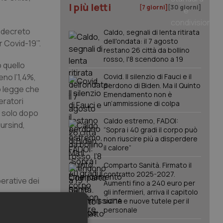
I più letti
[7 giorni]
[30 giorni]
n decreto
Caldo, segnali di lenta ritirata
dell'ondata: il 7 agosto
 Covid-19’”.
restano 26 città da bollino
rosso, l'8 scendono a 19
 quello
eno l’1,4%,
Covid. Il silenzio di Fauci e il
perdono di Biden. Ma il Quinto
o legge che
Emendamento non è
eratori
un’ammissione di colpa
e solo dopo
Caldo estremo, FADOI:
Nursind,
“Sopra i 40 gradi il corpo può
non riuscire più a disperdere
il calore”
Comparto Sanità. Firmato il
contratto 2025-2027.
perative dei
Aumenti fino a 240 euro per
gli infermieri, arriva il capitolo
sull'IA e nuove tutele per il
personale
bili possono