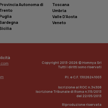
one dell’esperienza
Provincia Autonoma di
Toscana
Trento
Umbria
e per abilitare il
loggato con identity
Puglia
Valle D’Aosta
Sardegna
Veneto
Sicilia
icità
Copyright 2013-2026 © Homnya Srl
.com
Tutti i diritti sono riservati
om
P.I. e C.F. 13026241003
Iscrizione al ROC n.34308
Iscrizione Tribunale di Roma n.115/2013
del 22/05/2013
Riproduzione riservata