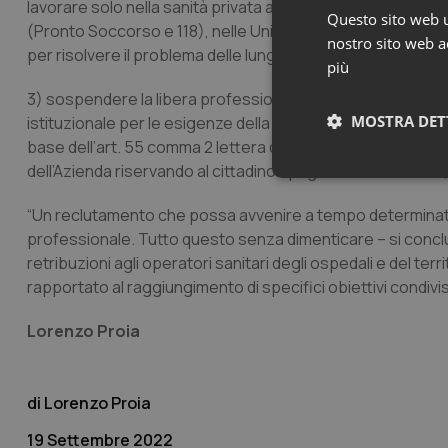
lavorare solo nella sanità privata anche accreditata con 
Questo sito web ut
(Pronto Soccorso e 118), nelle Unità Operative di Anestesia
nostro sito web ac
per risolvere il problema delle lunghe file di attesa per vis
più
3) sospendere la libera professione intramoenia (Alpi) per 
MOSTRA DET
istituzionale per le esigenze della popolazione chiedendo a
base dell’art. 55 comma 2 lettera d) del Ccnl 08.06.2000
dell’Azienda riservando al cittadino il pagamento del ticket
Neces
“Un reclutamento che possa avvenire a tempo determinato 
professionale. Tutto questo senza dimenticare – si conclu
retribuzioni agli operatori sanitari degli ospedali e del t
rapportato al raggiungimento di specifici obiettivi condivisi
Lorenzo Proia
I cookie necessari con
e l'accesso alle aree 
Lorenzo Proia
Nome
VISITOR_PRIVACY_
19 Settembre 2022