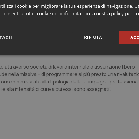
il SSN almeno nelle Unità Operative dei Servizi di Emergenza-U
ilizza i cookie per migliorare la tua esperienza di navigazione. Ut
 e Rianimazione e negli ambulatori specialistici ospedalieri e d
consenti a tutti i cookie in conformità con la nostra policy per i 
ite e esami diagnostici;
affrontare la ridotta disponibilità ad erogare prestazioni in 
RIFIUTA
TAGLI
ACC
lla Aziende Sanitarie di concordare con i professionisti intere
, una quota ‘libero professionale aziendale’ sostenuta econom
, se dovuto.
sari
Statistici
Mar
attraverso società di lavoro interinale o assunzione libero-
de nella missiva – di programmare al più presto una rivalutazi
erritorio commisurata alla tipologia del loro impegno profession
 e alla intensità di cure a cui essi sono assegnati”.
Necessari
Statistici
Marketing
tribuiscono a rendere fruibile il sito web abilitandone funzionalità di base quali la nav
protette del sito. Il sito web non è in grado di funzionare correttamente senza questi coo
Fornitore
/
Dominio
Scadenza
Descrizione
METADATA
5 mesi 4
Questo cookie viene utilizzato p
YouTube
settimane
scelte di consenso e privacy dell'