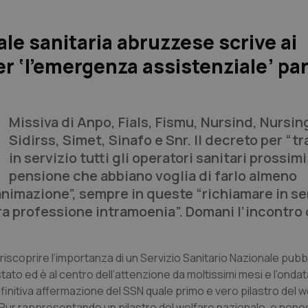
ale sanitaria abruzzese scrive ai
r ‘l’emergenza assistenziale’ par
Missiva di Anpo, Fials, Fismu, Nursind, Nursin
Sidirss, Simet, Sinafo e Snr. Il decreto per “t
in servizio tutti gli operatori sanitari prossimi
pensione che abbiano voglia di farlo almeno
nimazione”, sempre in queste “richiamare in ser
ra professione intramoenia”. Domani l’incontro 
riscoprire l’importanza di un Servizio Sanitario Nazionale pubb
 stato ed è al centro dell’attenzione da moltissimi mesi e l’ond
nitiva affermazione del SSN quale primo e vero pilastro del we
itica. Pur rappresentando un pilastro del welfare nazionale, e non