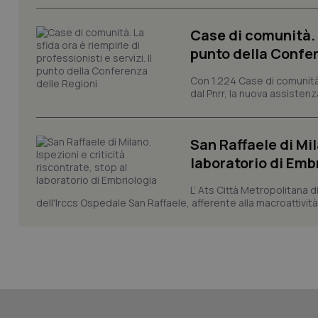
Case di comunità. L
punto della Confer
_ga_KM60CM4NPH
Con 1.224 Case di comunità a
dal Pnrr, la nuova assistenza
Nome
San Raffaele di Mil
Nome
VISITOR_INFO1_LIV
laboratorio di Emb
_ga_0VMQEQKQ1N
L’ Ats Città Metropolitana d
dell'Irccs Ospedale San Raffaele, afferente alla macroattività 
__Secure-YNID
YSC
__Secure-