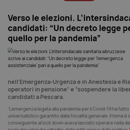
Verso le elezioni. L’intersindac
candidati: “Un decreto legge pe
quello per la pandemia”
nell’Emergenza-Urgenza e in Anestesia e Ria
operatori in pensione” e “sospendere la libe
candidati a Pescara.
“L’emergenza legata alla pandemia per il Covid-19 ha fatto 
universalistico garantito dalla fiscalità generale. Il tema è
conseguente al lock down aveva lasciato sperare nella defi
scala dei valori dei cittadini, delle istituzioni e della pol