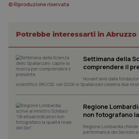
© Riproduzione riservata
CookieScriptConse
Potrebbe interessarti in Abruzzo
tracking-sites-ironf
tracking-enable
Settimana della Sc
comprendere il pr
tracking-sites-ironf
session-id
Novant'anni dalla fondazion
scientifico (IRCCS): nel 2026 lo Spallanzani celebra due rico
_ga
Regione Lombardia s
non fotografano la
Regione Lombardia chiede al
performance del Servizio san
PHPSESSID