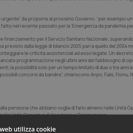
nto urgente” da proporre al prossimo Governo: “per esempio u
 fatto nel recente passato per la ‘Emergenza da pandemia per
 finanziamento per il Servizio Sanitario Nazionale, superando
esa previsto dalla legge di bilancio 2005 pari a quello del 2004 m
nteggiare le criticità assistenziali ad esso legate. Un decret
mancata programmazione negli ultimi anni del fabbisogno di op
i, la possibilità solo per un tempo limitato di due o tre anni 
ri possibili concorsi da bandire”, chiariscono Anpo, Fials, Fismu, 
mi alla pensione che abbiano voglia di farlo almeno nelle Unità O
elle Unità Operative di Anestesia e Rianimazione;
tori sanitari in pensione che attualmente per norme incomprensi
web utilizza cookie