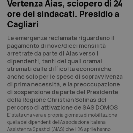
Vertenza Aias, sciopero di 24
ore dei sindacati. Presidio a
Scienza e Farmaci
Cagliari
Studi e Analisi
Le emergenze reclamate riguardano il
Lettere al direttore
pagamento di nove/dieci mensilità
arretrate da parte di Aias verso i
Edizioni Regionali
dipendenti, tanti dei quali oramai
stremati dalle difficoltà economiche
QS Pro
anche solo per le spese di sopravvivenza
di prima necessità, e la preoccupazione
Professionisti Sanitari.AI
di sospensione da parte del Presidente
della Regione Christian Solinas del
Abruzzo
QS Pro Gold
percorso di attivazione de SAS DOMOS
E’ stata una vera e propria giornata di mobilitazione
QS Club
Newsletter
Basilicata
Artrite & artrosi
quella dei dipendenti dell’Associazione Italiana
Assistenza Spastici (AIAS) che il 26 aprile hanno