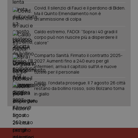
Covid. Il silenzio di Fauci e il perdono di Biden.
Ma il Quinto Emendamento non è
un’ammissione di colpa
Caldo estremo, FADOI: “Sopra i 40 gradi il
corpo può non riuscire più a disperdere il
calore”
Fornitore
/
Nome
Scadenza
Descrizion
Dominio
Nome
Fornitore
/
Dominio
Scadenza
Des
Comparto Sanità. Firmato il contratto 2025-
_ga_0VMQEQKQ1N
.quotidianosanita.it
1 anno 1
Questo
2027. Aumenti fino a 240 euro per gli
mese
cookie
VISITOR_INFO1_LIVE
5 mesi 4
Que
Google LLC
viene
settimane
imp
.youtube.com
infermieri, arriva il capitolo sull'IA e nuove
utilizzato
You
tutele per il personale
da Google
ten
Analytics
pre
per
Caldo, l’ondata prosegue. Il 7 agosto 26 città
del
mantener
vid
restano da bollino rosso, solo Bolzano torna
lo stato
inco
in giallo
della
può
sessione.
det
vis
web
uti
nuo
ver
dell
You