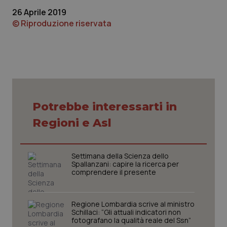
funzionare correttamente senza questi cookie.
26 Aprile 2019
Nome
Fornitore
/
Dominio
Scaden
© Riproduzione riservata
VISITOR_PRIVACY_METADATA
5 mesi
YouTube
settim
.youtube.com
Potrebbe interessarti in
Regioni e Asl
Settimana della Scienza dello
Spallanzani: capire la ricerca per
comprendere il presente
CookieScriptConsent
5 mesi
CookieScript
Regione Lombardia scrive al ministro
settim
www.quotidianosanita.it
Schillaci: “Gli attuali indicatori non
fotografano la qualità reale del Ssn”