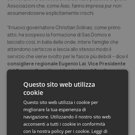
Associazioni che, come Aias, fanno impresa pur non
assumendosene esplicitamente i rischi.
“Il nuovo governatore Christian Solinas, come primo
atto, ha sospeso la formazione di Sas Domos e
lasciato così, in balia delle onde, intere famiglie che
attendono certezze e lascia allo stesso modo il
servizio che viene svolto per le fasce più deboli – dice il
consigliere regionale Eugenio Lai
,
Vice Presidente
del Gruppo Consiliare Liberi e Uguali Sardigna
. Lai,
esprimendo la sua vicinanza ai lavoratori e le lavoratrici
Questo sito web utilizza
dell’ AIAS, ha fatto sapere che il 26 aprile, stesso
cookie
giorno in cui i sindacati confederali hanno proclamato
lo sciopero, ha depositato un’interrogazione in
Questo sito web utilizza i cookie per
Consiglio regionale per smuovere le acque
migliorare la tua esperienza di
istituzionalmente.
navigazione. Utilizzando il nostro sito web
acconsenti a tutti i cookie in conformità
Sull’annosa vertenza AIAS interviene anche il
con la nostra policy per i cookie.
Leggi di