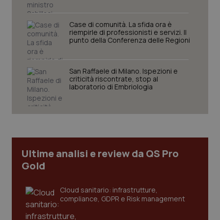
Case di comunità. La sfida ora è
riempirle di professionisti e servizi. Il
punto della Conferenza delle Regioni
San Raffaele di Milano. Ispezioni e
criticità riscontrate, stop al
laboratorio di Embriologia
tracking-sites-ironfish-
www.quotidianosanita.it
4
tracking-enable
settim
2 gior
tracking-sites-ironfish-
www.quotidianosanita.it
4
Ultime analisi e review da QS Pro
session-id
settim
Gold
2 gior
Cloud sanitario: infrastrutture,
compliance, GDPR e Risk management
_ga
1 anno
Google LLC
mes
.quotidianosanita.it