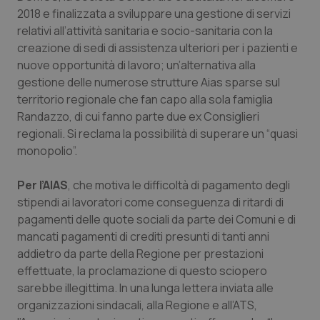
2018 e finalizzata a sviluppare una gestione di servizi
Piemonte
HIV
relativi all’attività sanitaria e socio-sanitaria con la
creazione di sedi di assistenza ulteriori per i pazienti e
Provincia Autonoma di Bolzano
Infezioni & Febbre
nuove opportunità di lavoro; un’alternativa alla
gestione delle numerose strutture Aias sparse sul
Provincia Autonoma di Trento
Ipertensione & Scompenso
territorio regionale che fan capo alla sola famiglia
Randazzo, di cui fanno parte due ex Consiglieri
regionali. Si reclama la possibilità di superare un “quasi
Puglia
Malattie rare
monopolio”.
Sardegna
Malattia di Crohn & Rettocolite Ulcerosa
Per l’AIAS
, che motiva le difficoltà di pagamento degli
stipendi ai lavoratori come conseguenza di ritardi di
Sicilia
Neuroscienze & patologie neurodegenerative
pagamenti delle quote sociali da parte dei Comuni e di
mancati pagamenti di crediti presunti di tanti anni
Toscana
Obesità
addietro da parte della Regione per prestazioni
effettuate, la proclamazione di questo sciopero
Umbria
Oftalmologia
sarebbe illegittima. In una lunga lettera inviata alle
organizzazioni sindacali, alla Regione e all’ATS,