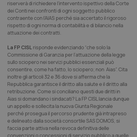
riserverà di richiedere l’intervento ispettivo della Corte
Salute orale & impianti
dei Conti nei confronti di ogni soggetto pubblico
contraente con l’AIAS perché sia accertato il rigoroso
Sangue & coagulazione
rispetto di ogni norma di contabilità e di bilancio nella
attuazione dei contratti.
Tiroide
La FP CISL
risponde evidenziando “che solo la
Tumore al seno
Commissione di Garanzia per l’attuazione della legge
sullo sciopero nei servizi pubblici essenziali può
consentire, come ha fatto, lo sciopero; non Aias”. Cita
Tumore ovarico
inoltre gli articoli 32 e 36 dove si afferma che la
Repubblica garantisce il diritto alla salute e il diritto alla
Tumori del Polmone & Testa Collo
retribuzione. Come si conciliano questi due diritti in
Aias si domandano i sindacati? La FP CISL lancia dunque
Tumori gastrointestinali
un appello e sollecita la nuova Giunta Regionale
perché prosegua il percorso prudente già intrapreso
Ulcera & Reflusso
e delineato dalla società consortile SAS DOMOS, si
faccia parte attiva nella revoca definitiva delle
Vaccini
convenzioni o concessioni di servizio pubblico a quelle