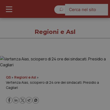
Sabato 8 Agosto 2026
Regioni e Asl
Regioni e Asl
Cronache
QS
»
Regioni e Asl
»
Vertenza Aias, sciopero di 24 ore dei sindacati. Presidio a
Governo e Parlamento
Cagliari
Regioni e Asl
Lavoro e Professioni