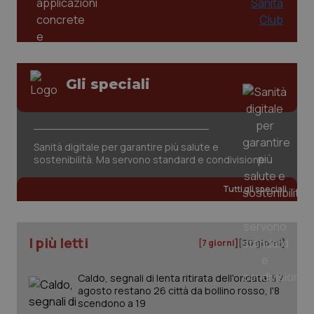
PHPSESSID
Sessio
PHP.net
www.quotidianosanita.it
Gli speciali
Sanità digitale per garantire più salute e
sostenibilità. Ma servono standard e condivisione
Tutti gli speciali
I più letti
[7 giorni]
[30 giorni]
_ga_KM60CM4NPH
.quotidianosanita.it
1 anno
Caldo, segnali di lenta ritirata dell'ondata: il 7
mes
agosto restano 26 città da bollino rosso, l'8
scendono a 19