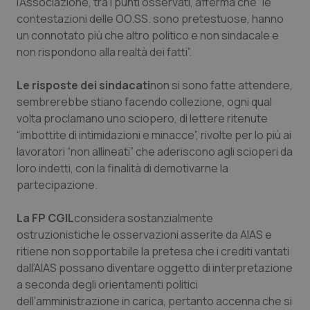
Valle D’Aosta
Oncodermatologia
l’Associazione, tra i punti osservati, afferma che “le
contestazioni delle OO.SS. sono pretestuose, hanno
un connotato più che altro politico e non sindacale e
Veneto
Oncoematologia
non rispondono alla realtà dei fatti”.
Oncologia & Nutrizione
Le risposte dei sindacati
non si sono fatte attendere,
sembrerebbe stiano facendo collezione, ogni qual
Psoriasi & pelle
volta proclamano uno sciopero, di lettere ritenute
“imbottite di intimidazioni e minacce”, rivolte per lo più ai
Quotidiano Cardiologia
lavoratori “non allineati” che aderiscono agli scioperi da
loro indetti, con la finalità di demotivarne la
Quotidiano Chirurgia
partecipazione.
Quotidiano Oncologia
La FP CGIL
considera sostanzialmente
ostruzionistiche le osservazioni asserite da AIAS e
ritiene non sopportabile la pretesa che i crediti vantati
Quotidiano Pediatria
dall’AIAS possano diventare oggetto di interpretazione
a seconda degli orientamenti politici
Rene & patologie urogenitali
dell’amministrazione in carica, pertanto accenna che si