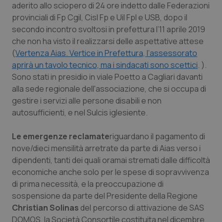
aderito allo sciopero di 24 ore indetto dalle Federazioni
Calabria
Asma & BPCO
provinciali di Fp Cgil, Cisl Fp e Uil Fpl e USB, dopo il
secondo incontro svoltosi in prefettura l’11 aprile 2019
Campania
Car-T
che non ha visto il realizzarsi delle aspettative attese
(
Vertenza Aias. Vertice in Prefettura, l’assessorato
Emilia-Romagna
Colesterolo & coronaropatie
aprirà un tavolo tecnico, ma i sindacati sono scettici
. ).
Sono stati in presidio in viale Poetto a Cagliari davanti
Friuli Venezia Giulia
Dermatite Atopica
alla sede regionale dell'associazione, che si occupa di
gestire i servizi alle persone disabili e non
Lazio
Diabete & glucometri
autosufficienti, e nel Sulcis iglesiente.
Liguria
Disturbi dell’umore
Le emergenze reclamate
riguardano il pagamento di
nove/dieci mensilità arretrate da parte di Aias verso i
dipendenti, tanti dei quali oramai stremati dalle difficoltà
Lombardia
Dolore
economiche anche solo per le spese di sopravvivenza
di prima necessità, e la preoccupazione di
Marche
Donna & Salute
sospensione da parte del Presidente della Regione
Christian Solinas
del percorso di attivazione de SAS
Molise
Epatiti
DOMOS, la Società Consortile costituita nel dicembre