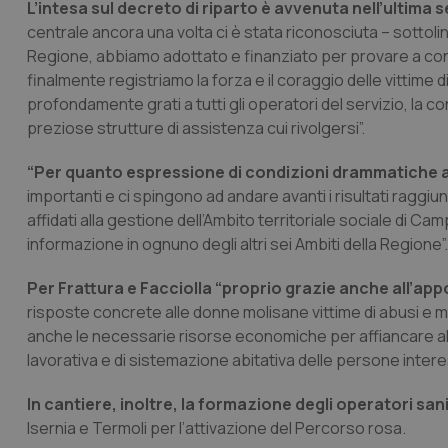
L’intesa sul decreto di riparto è avvenuta nell’ultim
centrale ancora una volta ci è stata riconosciuta – sottoli
Regione, abbiamo adottato e finanziato per provare a co
finalmente registriamo la forza e il coraggio delle vittim
profondamente grati a tutti gli operatori del servizio, la
preziose strutture di assistenza cui rivolgersi”.
“Per quanto espressione di condizioni drammatiche a
importanti e ci spingono ad andare avanti i risultati raggiunt
affidati alla gestione dell’Ambito territoriale sociale di 
informazione in ognuno degli altri sei Ambiti della Regione”.
Per Frattura e Facciolla “proprio grazie anche all’appor
risposte concrete alle donne molisane vittime di abusi e m
anche le necessarie risorse economiche per affiancare all’
lavorativa e di sistemazione abitativa delle persone intere
In cantiere, inoltre, la formazione degli operatori sani
Isernia e Termoli per l’attivazione del Percorso rosa.