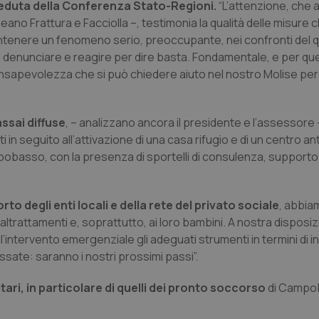
a seduta della Conferenza Stato-Regioni.
“L’attenzione, che a 
neano Frattura e Facciolla –, testimonia la qualità delle misure
ntenere un fenomeno serio, preoccupante, nei confronti del q
e di denunciare e reagire per dire basta. Fondamentale, e per q
 consapevolezza che si può chiedere aiuto nel nostro Molise pe
ssai diffuse
, – analizzano ancora il presidente e l’assessore
i in seguito all’attivazione di una casa rifugio e di un centro an
Campobasso, con la presenza di sportelli di consulenza, supporto
to degli enti locali e della rete del privato sociale
, abbia
altrattamenti e, soprattutto, ai loro bambini. A nostra dispos
intervento emergenziale gli adeguati strumenti in termini di i
ssate: saranno i nostri prossimi passi”.
tari, in particolare di quelli dei pronto soccorso
di Campo