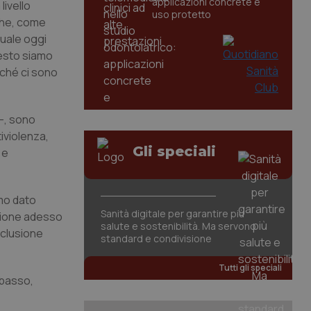
applicazioni concrete e
livello
uso protetto
 che, come
uale oggi
uesto siamo
rché ci sono
 –, sono
tiviolenza,
Gli speciali
 e
mo dato
Sanità digitale per garantire più
izione adesso
salute e sostenibilità. Ma servono
nclusione
standard e condivisione
Tutti gli speciali
basso,