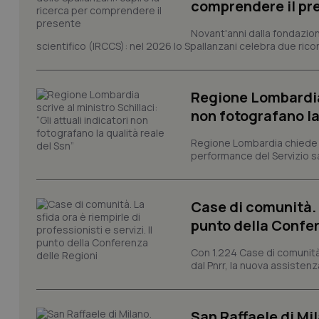
comprendere il pr
I cookie necessari con
Novant'anni dalla fondazion
e l'accesso alle aree 
scientifico (IRCCS): nel 2026 lo Spallanzani celebra due rico
Nome
VISITOR_PRIVACY_
Regione Lombardia s
non fotografano la
Regione Lombardia chiede al
CookieScriptConse
performance del Servizio san
Case di comunità. L
tracking-sites-ironf
tracking-enable
punto della Confer
tracking-sites-ironf
Con 1.224 Case di comunità a
session-id
dal Pnrr, la nuova assistenza
_ga
San Raffaele di Mil