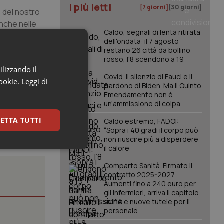
I più letti
[7 giorni]
[30 giorni]
e
del nostro
anche nelle
Caldo, segnali di lenta ritirata
dell'ondata: il 7 agosto
restano 26 città da bollino
 ampio
delle
rosso, l'8 scendono a 19
enza e al
ilizzando il
Covid. Il silenzio di Fauci e il
cookie.
Leggi di
perdono di Biden. Ma il Quinto
Emendamento non è
un’ammissione di colpa
ETTA TUTTI
Caldo estremo, FADOI:
“Sopra i 40 gradi il corpo può
non riuscire più a disperdere
il calore”
keting
Comparto Sanità. Firmato il
contratto 2025-2027.
Aumenti fino a 240 euro per
gli infermieri, arriva il capitolo
sull'IA e nuove tutele per il
personale