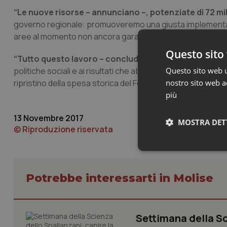
“Le nuove risorse – annunciano –, potenziate di 72 m
governo regionale: promuoveremo una giusta implementazione
aree al momento non ancora garantite”.
Questo sito 
“Tutto questo lavoro – concludono il presidente della 
politiche sociali e ai risultati che abbiamo ottenuto con l
Questo sito web ut
ripristino della spesa storica del Fondo nazionale per le pol
nostro sito web ac
più
13 Novembre 2017
MOSTRA DET
© Riproduzione riservata
Neces
Potrebbe interessarti in Molise
Settimana della Sc