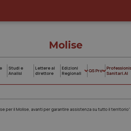
Molise
e
Studi e
Lettere al
Edizioni
Professionis
QS Pro
Analisi
direttore
Regionali
Sanitari.AI
e per il Molise, avanti per garantire assistenza su tutto il territorio”