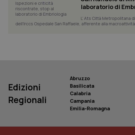
laboratorio di Emb
L’ Ats Città Metropolitana d
dell'Irccs Ospedale San Raffaele, afferente alla macroattività 
PHPSESSID
_ga_KM60CM4NPH
Abruzzo
Edizioni
Basilicata
Calabria
Nome
Regionali
Nome
Campania
VISITOR_INFO1_LIV
Emilia-Romagna
_ga_0VMQEQKQ1N
__Secure-YNID