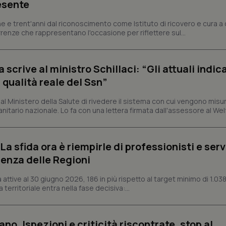
esente
tribuiscono a rendere fruibile il sito web abilitandone funzionalità di base quali la nav
e e trent'anni dal riconoscimento come Istituto di ricovero e cura a 
protette del sito. Il sito web non è in grado di funzionare correttamente senza questi coo
rrenze che rappresentano l'occasione per riflettere sul...
Fornitore
/
Dominio
Scadenza
Descrizione
METADATA
5 mesi 4
Questo cookie viene utilizzato p
YouTube
settimane
scelte di consenso e privacy dell'
.youtube.com
crive al ministro Schillaci: “Gli attuali indica
interazione con il sito. Registra i
del visitatore riguardo a varie pol
 qualità reale del Ssn”
impostazioni sulla privacy, garan
preferenze siano onorate nelle se
 Ministero della Salute di rivedere il sistema con cui vengono misur
nt
5 mesi 3
Questo cookie viene utilizzato da
CookieScript
itario nazionale. Lo fa con una lettera firmata dall'assessore al Welf
settimane
Script.com per ricordare le pref
www.quotidianosanita.it
sui cookie dei visitatori. È neces
dei cookie di Cookie-Script.com 
correttamente.
a sfida ora è riempirle di professionisti e serviz
ish-
www.quotidianosanita.it
4
Questo cookie è impostato dall'a
settimane
abilitare il sistema di tracking a
enza delle Regioni
2 giorni
ish-
www.quotidianosanita.it
4
Questo cookie è impostato dall'a
ttive al 30 giugno 2026, 186 in più rispetto al target minimo di 1.038
settimane
assegnare un identificatore generi
 territoriale entra nella fase decisiva:...
2 giorni
1 anno 1
Questo nome di cookie è associa
Google LLC
mese
Universal Analytics, che è un a
.quotidianosanita.it
significativo del servizio di ana
ano. Ispezioni e criticità riscontrate, stop al
utilizzato da Google. Questo cook