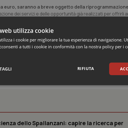
ila euro, saranno a breve oggetto della riprogrammazion
 dei servizi e delle opportunità già realizzati per offrirli 
web utilizza cookie
Regione e il vicepresidente – si inserisce nel quadro più
’incremento cospicuo del Fondo nazionale per la non autosuffici
ilizza i cookie per migliorare la tua esperienza di navigazione. Ut
itiche sociali per l’anno 2017”.
consenti a tutti i cookie in conformità con la nostra policy per i 
RIFIUTA
TAGLI
ACC
sari
Statistici
Mar
ienza dello Spallanzani: capire la ricerca per
Necessari
Statistici
Marketing