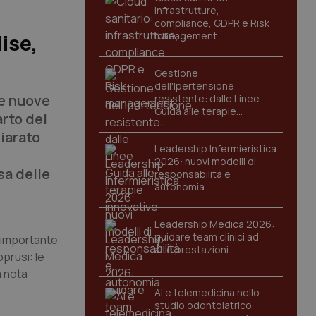
infrastrutture,
compliance, GDPR e Risk
management
lise,
Gestione
dell'Ipertensione
le nuove
resistente: dalle Linee
Guida alle terapie
arto del
innovative
iarato
Leadership Infermieristica
2026: nuovi modelli di
sa delle
responsabilità e
autonomia
Leadership Medica 2026:
guidare team clinici ad
e importante
alte prestazioni
oprusi: le
a nota
AI e telemedicina nello
studio odontoiatrico: