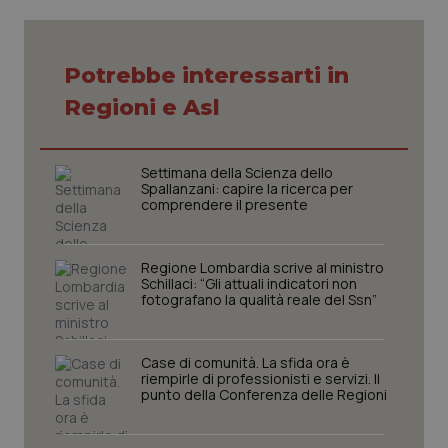
Necessari
Statistici
Marketing
Potrebbe interessarti in
I cookie necessari contribuiscono a rendere fruibile il
Regioni e Asl
sito web abilitandone funzionalità di base quali la
navigazione sulle pagine e l'accesso alle aree
protette del sito. Il sito web non è in grado di
funzionare correttamente senza questi cookie.
Settimana della Scienza dello
Spallanzani: capire la ricerca per
Nome
Fornitore
/
Dominio
Scaden
comprendere il presente
VISITOR_PRIVACY_METADATA
5 mesi
YouTube
settim
.youtube.com
Regione Lombardia scrive al ministro
Schillaci: “Gli attuali indicatori non
fotografano la qualità reale del Ssn”
Case di comunità. La sfida ora è
riempirle di professionisti e servizi. Il
punto della Conferenza delle Regioni