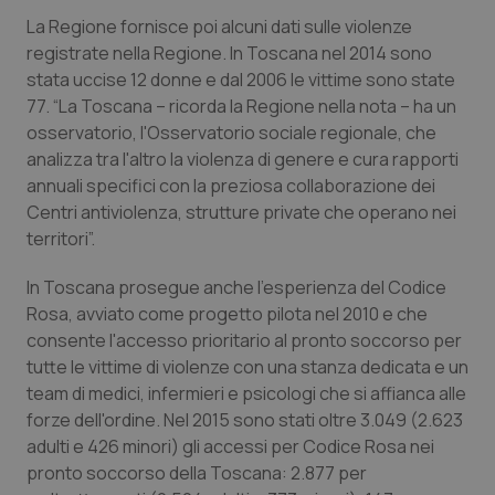
La Regione fornisce poi alcuni dati sulle violenze
Piemonte
HIV
registrate nella Regione. In Toscana nel 2014 sono
stata uccise 12 donne e dal 2006 le vittime sono state
Provincia Autonoma di Bolzano
Infezioni & Febbre
77. “La Toscana – ricorda la Regione nella nota – ha un
osservatorio, l'Osservatorio sociale regionale, che
Provincia Autonoma di Trento
Ipertensione & Scompenso
analizza tra l'altro la violenza di genere e cura rapporti
annuali specifici con la preziosa collaborazione dei
Puglia
Malattie rare
Centri antiviolenza, strutture private che operano nei
territori”.
Sardegna
Malattia di Crohn & Rettocolite Ulcerosa
In Toscana prosegue anche l'esperienza del Codice
Rosa, avviato come progetto pilota nel 2010 e che
Sicilia
Neuroscienze & patologie neurodegenerative
consente l'accesso prioritario al pronto soccorso per
tutte le vittime di violenze con una stanza dedicata e un
Toscana
Obesità
team di medici, infermieri e psicologi che si affianca alle
forze dell'ordine. Nel 2015 sono stati oltre 3.049 (2.623
Umbria
Oftalmologia
adulti e 426 minori) gli accessi per Codice Rosa nei
pronto soccorso della Toscana: 2.877 per