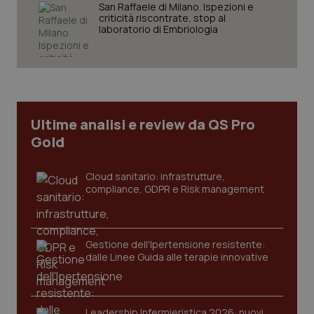
San Raffaele di Milano. Ispezioni e
criticità riscontrate, stop al
laboratorio di Embriologia
CookieScriptConsent
5 mesi
CookieScript
settim
www.quotidianosanita.it
Ultime analisi e review da QS Pro
Gold
Cloud sanitario: infrastrutture,
compliance, GDPR e Risk management
Gestione dell'Ipertensione resistente:
tracking-sites-ironfish-
www.quotidianosanita.it
4
tracking-enable
settim
dalle Linee Guida alle terapie innovative
2 gior
Leadership Infermieristica 2026: nuovi