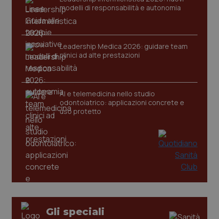
modelli di responsabilità e autonomia
tracking-sites-ironfish-
www.quotidianosanita.it
4
session-id
settim
2 gior
Leadership Medica 2026: guidare team
clinici ad alte prestazioni
_ga
1 anno
Google LLC
mes
.quotidianosanita.it
AI e telemedicina nello studio
odontoiatrico: applicazioni concrete e
uso protetto
Gli speciali