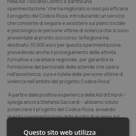
nella Asl Toscana Centro è partita una
Salute orale & impianti
sperimentazione “che ha migliorato e reso più efficace
il progetto del Codice Rosa, introducendo un servizio
Sangue & coagulazione
che consente di seguire e assistere sul piano sociale
e psicologico le persone vittime di violenza che si sono
presentate al pronto soccorso. la Regione ha
Tiroide
destinato 70.000 euro per questa sperimentazione,
prevedendo anche il proseguimento delle attività
Tumore al seno
formative a carattere regionale, per garantire la
formazione del personale delle aziende che opera
Tumore ovarico
nell'assistenza, cura e tutela delle persone vittime di
violenza nell'ambito del progetto Codice Rosa”.
Tumori del Polmone & Testa Collo
“A partire dalla positiva esperienza della Asl di Empoli –
Tumori gastrointestinali
spiega ancora Stefania Saccardi – abbiamo voluto
potenziare il progetto del Codice Rosa, avviando
questa sperimentazione della durata di un anno sul
Ulcera & Reflusso
territorio dell'intera Asl Toscana Centro. Abbiamo
attivato un servizio di secondo livello per l'emergenza
Questo sito web utilizza
Vaccini