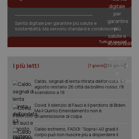
Sanità digitale per garantire più salute e
sostenibilità. Ma servono standard e condivisione
Tutti gli speciali
PHPSESSID
Sessio
PHP.net
www.quotidianosanita.it
I più letti
[7 giorni]
[30 giorni]
Caldo, segnali di lenta ritirata dell'ondata: il 7
agosto restano 26 città da bollino rosso, l'8
scendono a 19
Covid. Il silenzio di Fauci e il perdono di Biden.
Ma il Quinto Emendamento non è
un’ammissione di colpa
Caldo estremo, FADOI: “Sopra i 40 gradi il
corpo può non riuscire più a disperdere il