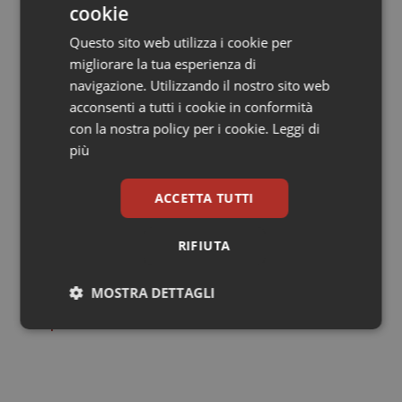
urgenza sociale: un pronto intervento sociale e
cookie
psicologico, rivolto specificamente a bambini e
Questo sito web utilizza i cookie per
adolescenti, adulti, donne in particolare, diversamente
migliorare la tua esperienza di
abili e anziani, assicurando il raccordo tra le aziende
navigazione. Utilizzando il nostro sito web
sanitarie, i Comuni, le Società della Salute, per
acconsenti a tutti i cookie in conformità
garantire la continuità della presa in carico,
con la nostra policy per i cookie.
Leggi di
sviluppando e migliorando la funzione di raccordo tra i
più
servizi socio-sanitari”.
ACCETTA TUTTI
Il cordoglio dell’Aou Pisana: “Era sempre
disponibile e sorridente”
RIFIUTA
MOSTRA DETTAGLI
04 Agosto 2016
© Riproduzione riservata
Necessari
Statistici
Marketing