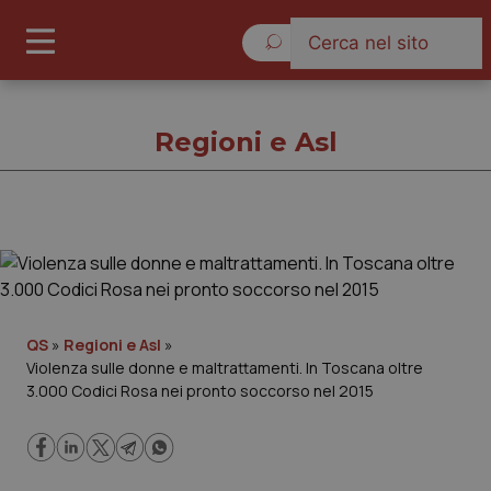
Sabato 8 Agosto 2026
Regioni e Asl
Regioni e Asl
Cronache
QS
»
Regioni e Asl
»
Violenza sulle donne e maltrattamenti. In Toscana oltre
Governo e Parlamento
3.000 Codici Rosa nei pronto soccorso nel 2015
Regioni e Asl
Lavoro e Professioni