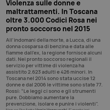
Violenza sulle donne e
maltrattamenti. In Toscana
Scienza e Farmaci
oltre 3.000 Codici Rosa nei
Studi e Analisi
pronto soccorso nel 2015
Lettere al direttore
All’indomani della morte, a Lucca, di una
donna cosparsa di benzina e data alle
Edizioni Regionali
fiamme dall’ex, la regione fornisce alcuni
dati. Nei pronto soccorso regionali il
QS Pro
servizio per vittime di violenza ha
assistito 2.623 adulti e 426 minori. In
Professionisti Sanitari.AI
Toscana nel 2014 sono stata uccise 12
donne e dal 2006 le vittime sono state 77.
Abruzzo
QS Pro Gold
Rossi: “Le leggi ci sono e gli strumenti
pure. Dobbiamo aumentare la
QS Club
Newsletter
Basilicata
Artrite & artrosi
prevenzione, isolare e punire i violenti”.