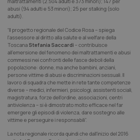
Valle D’Aosta
Oncodermatologia
maltrattamenti (2.504 adulti e 373 minori); 147 per
abusi (94 adulti e 53 minori); 25 per stalking (solo
adulti).
Veneto
Oncoematologia
“Il progetto regionale del Codice Rosa – spiega
Oncologia & Nutrizione
l'assessore al diritto alla salute e al welfare della
Toscana
Stefania Saccardi
– contribuisce
Psoriasi & pelle
all'emersione del fenomeno dei maltrattamenti e abusi
commessi nei confronti delle fasce deboli della
Quotidiano Cardiologia
popolazione: donne, ma anche bambini, anziani,
persone vittime di abusi e discriminazioni sessuali. Il
Quotidiano Chirurgia
lavoro di squadra che mette in rete tante competenze
diverse – medici, infermieri, psicologi, assistenti sociali,
magistratura, forze dell'ordine, associazioni, centri
Quotidiano Oncologia
antiviolenza – si è dimostrato molto efficace nel far
emergere gli episodi di violenza, dare sostegno alle
Quotidiano Pediatria
vittime e perseguire i responsabili”.
Rene & patologie urogenitali
La nota regionale ricorda quindi che dall'inizio del 2016