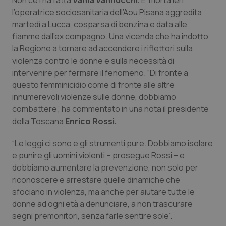
Non ce l’ha fatta
Vania Vannucchi.
E’ morta ieri
Calabria
Asma & BPCO
l’operatrice sociosanitaria dell’Aou Pisana aggredita
martedì a Lucca, cosparsa di benzina e data alle
Campania
Car-T
fiamme dall’ex compagno. Una vicenda che ha indotto
la Regione a tornare ad accendere i riflettori sulla
Emilia-Romagna
Colesterolo & coronaropatie
violenza contro le donne e sulla necessità di
intervenire per fermare il fenomeno. “Di fronte a
questo femminicidio come di fronte alle altre
Friuli Venezia Giulia
Dermatite Atopica
innumerevoli violenze sulle donne, dobbiamo
combattere”, ha commentato in una nota il presidente
Lazio
Diabete & glucometri
della Toscana
Enrico Rossi.
Liguria
Disturbi dell’umore
“Le leggi ci sono e gli strumenti pure. Dobbiamo isolare
e punire gli uomini violenti – prosegue Rossi – e
Lombardia
Dolore
dobbiamo aumentare la prevenzione, non solo per
riconoscere e arrestare quelle dinamiche che
Marche
Donna & Salute
sfociano in violenza, ma anche per aiutare tutte le
donne ad ogni età a denunciare, a non trascurare
segni premonitori, senza farle sentire sole”.
Molise
Epatiti