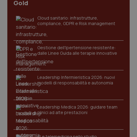
CookieScriptConsent
5 mesi
CookieScript
Gold
settim
www.quotidianosanita.it
Cloud sanitario: infrastrutture,
compliance, GDPR e Risk management
Gestione dell'Ipertensione resistente:
dalle Linee Guida alle terapie innovative
Leadership Infermieristica 2026: nuovi
tracking-sites-ironfish-
www.quotidianosanita.it
4
tracking-enable
settim
modelli di responsabilità e autonomia
2 gior
Leadership Medica 2026: guidare team
clinici ad alte prestazioni
tracking-sites-ironfish-
www.quotidianosanita.it
4
session-id
settim
2 gior
AI e telemedicina nello studio