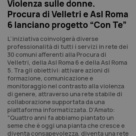
Violenza sulle donne.
Procura di Velletri e Asl Roma
Scienza e Farmaci
6 lanciano progetto “Con Te”
Studi e Analisi
L’iniziativa coinvolgerà diverse
Lettere al direttore
professionalità di tutti i servizi in rete dei
30 comuni afferenti alla Procura di
Edizioni Regionali
Velletri, della Asl Roma 6 e della Asl Roma
5. Tra gli obiettivi: attivare azioni di
QS Pro
formazione, comunicazione e
monitoraggio nel contrasto alla violenza
Professionisti Sanitari.AI
di genere, attraverso una rete stabile di
collaborazione supportata da una
Abruzzo
QS Pro Gold
piattaforma informatizzata. D’Amato:
“Quattro anni fa abbiamo piantato un
QS Club
Newsletter
Basilicata
Artrite & artrosi
seme che è oggi una pianta che cresce e
diventa consapevolezza, diventa una rete