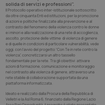
Calabria
Asma & BPCO
solida di servizi e professioni”.
Il Protocollo operativo inter-istituzionale sottoscritto
Campania
Car-T
da oltre cinquanta Enti ed istituzioni, per la promozione
di azioni e politiche finalizzate alla prevenzione e al
contrasto del fenomeno della violenza contro le donne
Emilia-Romagna
Colesterolo & coronaropatie
e i minori e alla realizzazione di una rete di accoglienza,
ascolto, protezione delle vittime di violenza di genere
Friuli Venezia Giulia
Dermatite Atopica
e di quelle in condizioni di particolare vulnerabilità, vede
oggi, con l’avvio del progetto “Con Te in rete contro la
Lazio
Diabete & glucometri
violenza”, concretizzarsi un altro tassello
fondamentale per la rete. Tra gli obiettivi: attivare
Liguria
Disturbi dell’umore
azioni di formazione, comunicazione e monitoraggio
nel contrasto alla violenza di genere, attraverso una
Lombardia
Dolore
rete stabile di collaborazione supportata da una
piattaforma informatizzata.
Marche
Donna & Salute
Ideato e realizzato dalla Procura della Repubblica di
Velletri e la Asl Roma 6, finanziato dalla Regione Lazio
Molise
Epatiti
Area Pari Opportunità, il progetto è stato presentato