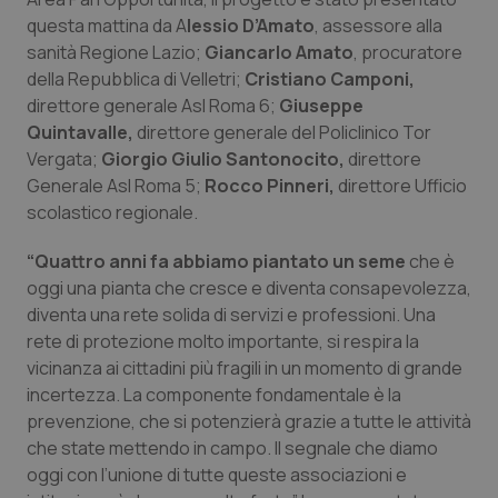
questa mattina da A
lessio D’Amato
, assessore alla
Piemonte
HIV
sanità Regione Lazio;
Giancarlo Amato
, procuratore
della Repubblica di Velletri;
Cristiano Camponi,
Provincia Autonoma di Bolzano
Infezioni & Febbre
direttore generale Asl Roma 6;
Giuseppe
Quintavalle,
direttore generale del Policlinico Tor
Provincia Autonoma di Trento
Ipertensione & Scompenso
Vergata;
Giorgio Giulio Santonocito,
direttore
Generale Asl Roma 5;
Rocco Pinneri,
direttore Ufficio
Puglia
Malattie rare
scolastico regionale.
“Quattro anni fa abbiamo piantato un seme
che è
Sardegna
Malattia di Crohn & Rettocolite Ulcerosa
oggi una pianta che cresce e diventa consapevolezza,
diventa una rete solida di servizi e professioni. Una
Sicilia
Neuroscienze & patologie neurodegenerative
rete di protezione molto importante, si respira la
vicinanza ai cittadini più fragili in un momento di grande
Toscana
Obesità
incertezza. La componente fondamentale è la
prevenzione, che si potenzierà grazie a tutte le attività
Umbria
Oftalmologia
che state mettendo in campo. Il segnale che diamo
oggi con l’unione di tutte queste associazioni e