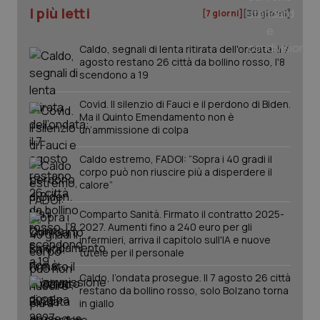
I più letti
[7 giorni]
[30 giorni]
Caldo, segnali di lenta ritirata dell'ondata: il 7
agosto restano 26 città da bollino rosso, l'8
PHPSESSID
Sessio
PHP.net
scendono a 19
www.quotidianosanita.it
Covid. Il silenzio di Fauci e il perdono di Biden.
Ma il Quinto Emendamento non è
un’ammissione di colpa
Caldo estremo, FADOI: “Sopra i 40 gradi il
corpo può non riuscire più a disperdere il
calore”
Comparto Sanità. Firmato il contratto 2025-
2027. Aumenti fino a 240 euro per gli
infermieri, arriva il capitolo sull'IA e nuove
tutele per il personale
Caldo, l’ondata prosegue. Il 7 agosto 26 città
restano da bollino rosso, solo Bolzano torna
in giallo