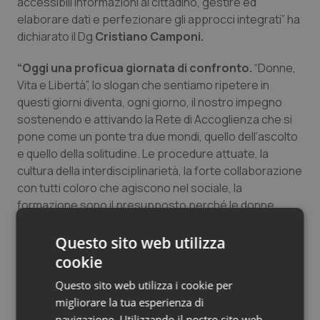
accessibili informazioni al cittadino, gestire ed
Salute orale & impianti
elaborare dati e perfezionare gli approcci integrati” ha
dichiarato il Dg
Cristiano Camponi.
Sangue & coagulazione
“Oggi una proficua giornata di confronto.
“Donne,
Vita e Libertà”, lo slogan che sentiamo ripetere in
Tiroide
questi giorni diventa, ogni giorno, il nostro impegno
sostenendo e attivando la Rete di Accoglienza che si
Tumore al seno
pone come un ponte tra due mondi, quello dell’ascolto
e quello della solitudine. Le procedure attuate, la
Tumore ovarico
cultura della interdisciplinarietà, la forte collaborazione
con tutti coloro che agiscono nel sociale, la
Tumori del Polmone & Testa Collo
formazione sono il presupposto perché le donne
possano sentirsi accolte e sviluppare la
Tumori gastrointestinali
consapevolezza che le violenze subite sono un reato”
Questo sito web utilizza
ha commentato il Dg
, Giuseppe Quintavalle.
cookie
Ulcera & Reflusso
Questo sito web utilizza i cookie per
“Un progetto importante per aumentare la
migliorare la tua esperienza di
sensibilizzazione
fra gli operatori sanitari ed
Vaccini
navigazione. Utilizzando il nostro sito web