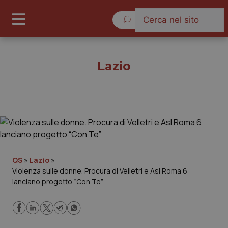
Sabato 8 Agosto 2026
Lazio
Lazio
Cronache
QS
»
Lazio
»
Violenza sulle donne. Procura di Velletri e Asl Roma 6
Governo e Parlamento
lanciano progetto “Con Te”
Regioni e Asl
Lavoro e Professioni