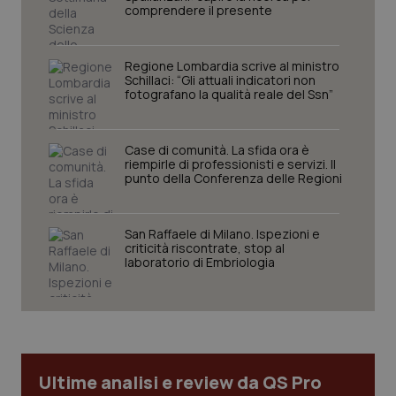
I cookie necessari contribuiscono a rendere fruibile il
comprendere il presente
sito web abilitandone funzionalità di base quali la
navigazione sulle pagine e l'accesso alle aree
protette del sito. Il sito web non è in grado di
funzionare correttamente senza questi cookie.
Regione Lombardia scrive al ministro
Schillaci: “Gli attuali indicatori non
Nome
Fornitore
/
Dominio
Scaden
fotografano la qualità reale del Ssn”
VISITOR_PRIVACY_METADATA
5 mesi
YouTube
settim
.youtube.com
Case di comunità. La sfida ora è
riempirle di professionisti e servizi. Il
punto della Conferenza delle Regioni
San Raffaele di Milano. Ispezioni e
criticità riscontrate, stop al
laboratorio di Embriologia
Ultime analisi e review da QS Pro