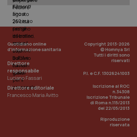
_ga_KM60CM4NPH
.quotidianosanita.it
1 anno
mes
Quotidiano online
Copyright 2013-2026
d'informazione sanitaria
© Homnya Srl
Tutti i diritti sono
riservati
Fornitore
/
Direttore
Nome
Scadenza
Descrizion
Dominio
responsabile
Nome
Fornitore
/
Dominio
Scadenza
Des
P.I. e C.F. 13026241003
_ga_0VMQEQKQ1N
.quotidianosanita.it
1 anno 1
Questo
Luciano Fassari
mese
cookie
VISITOR_INFO1_LIVE
5 mesi 4
Que
Google LLC
viene
settimane
imp
.youtube.com
Iscrizione al ROC
Direttore editoriale
utilizzato
You
n.34308
da Google
ten
Francesco Maria Avitto
Analytics
pre
Iscrizione Tribunale
per
del
di Roma n.115/2013
mantener
vid
del 22/05/2013
lo stato
inco
della
può
sessione.
det
Riproduzione
vis
riservata
web
uti
nuo