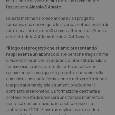
Valle D’Aosta
Oncodermatologia
istituzione è davvero molto forte” ha commentato
l’assessore
Alessio D’Amato.
Veneto
Oncoematologia
Questa mattina ha preso anche il via il progetto
formativo che coinvolgerà le diverse professionalità di
Oncologia & Nutrizione
tutti i servizi in rete dei 30 comuni afferenti alla Procura
di Velletri, della Asl Roma 6 e della Asl Roma 5.
Psoriasi & pelle
“Il logo del progetto che stiamo presentando
Quotidiano Cardiologia
rappresenta un abbraccio
alle persone fragili vittime
di violenza ma anche un abbraccio interistituzionale, a
testimonianza della rete istituita. Ho accolto con
Quotidiano Chirurgia
grande entusiasmo questo progetto che vede nella
comunicazione, nella formazione e nella profilazione di
Quotidiano Oncologia
una piattaforma digitale strumenti preziosi per il
contrasto al fenomeno. La formazione destinata a
Quotidiano Pediatria
professionalità diverse sarà un ulteriore momento di
benefica contaminazione interistituzionale. La
Rene & patologie urogenitali
piattaforma CON TE avrà un duplice ruolo: rendere