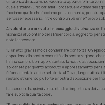
differenze di razza ne se vaccinato oppure no, interveniam
quale sistema?”. “No cari miei – prosegue la vittima dell’ag
facciamo quello che facciamo per la comunità, per strappar
se fosse necessario. In tre contro un 59 enne? provo solo 
Al volontario è arrivato il messaggio di vicinanza
dell’
vicinanza al volontario della Misericordia, aggredito per 
nota l’assessore.
“E’ un atto gravissimo da condannare con forza. Un episodio 
appartiene alla nostra comunità, alla nostra regione, che si
hanno sempre ben rappresentato le nostre associazioni di vo
solidarietà per quanto accaduto e apprezzamento per il lav
è fondamentale anche nella lotta al Covid, lungo tutta la fi
resta lo strumento più forte a nostra disposizione per fron
L’assessore ha quindi voluto ribadire l’importanza dei vaccini.
fare subito la quarta dose”.
“Piena solidarietà e massima vicinanza nei confronti 