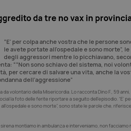
gredito da tre no vax in provincia
“E' per colpa anche vostra che le persone son
le avete portate all'ospedale e sono morte”, le
degli aggressori mentre lo picchiavano, sec
ta: ““Non sono schiavo del sistema, noi volont
, per cercare di salvare una vita, anche la vost
 condanna dell’aggressione”
 da volontario della Misericordia. Lo racconta Dino F., 59 anni,
cial la foto delle ferite riportare a seguito dell’episodio. “E’ p
l’ospedale e sono morte”, sono state le parole che, riferisce,
 sirena montiamo in ambulanza e interveniamo, non facciamo 