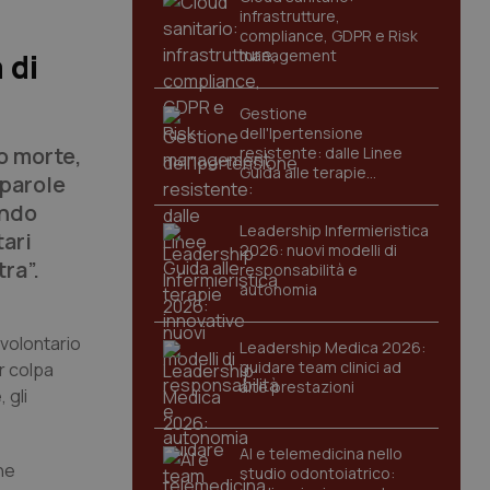
infrastrutture,
compliance, GDPR e Risk
management
 di
Gestione
dell'Ipertensione
o morte,
resistente: dalle Linee
Guida alle terapie
 parole
innovative
ondo
Leadership Infermieristica
ari
2026: nuovi modelli di
ra”.
responsabilità e
autonomia
 volontario
Leadership Medica 2026:
guidare team clinici ad
er colpa
alte prestazioni
 gli
AI e telemedicina nello
ne
studio odontoiatrico: