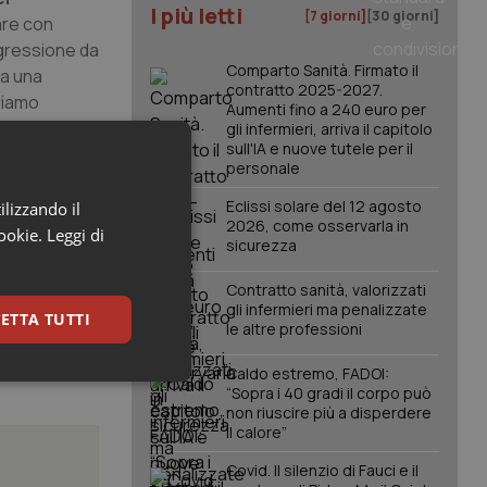
I più letti
[7 giorni]
[30 giorni]
are con
ggressione da
Comparto Sanità. Firmato il
ra una
contratto 2025-2027.
riamo
Aumenti fino a 240 euro per
gli infermieri, arriva il capitolo
sull'IA e nuove tutele per il
personale
Eclissi solare del 12 agosto
ilizzando il
2026, come osservarla in
cookie.
Leggi di
sicurezza
Contratto sanità, valorizzati
gli infermieri ma penalizzate
ETTA TUTTI
le altre professioni
Caldo estremo, FADOI:
keting
“Sopra i 40 gradi il corpo può
non riuscire più a disperdere
il calore”
Covid. Il silenzio di Fauci e il