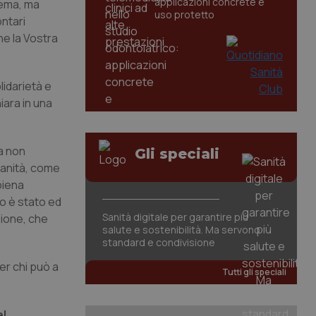
applicazioni concrete e
tema, ma
uso protetto
ontari
he la Vostra
olidarietà e
iara in una
za non
Gli speciali
umanità, come
piena
to è stato ed
Sanità digitale per garantire più
zione, che
salute e sostenibilità. Ma servono
standard e condivisione
per chi può a
Tutti gli speciali
el