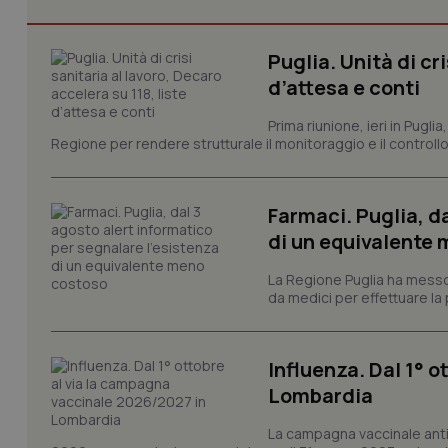
Puglia. Unità di cri
d’attesa e conti
I cookie necessari con
e l'accesso alle aree 
Prima riunione, ieri in Pugli
Nome
Regione per rendere strutturale il monitoraggio e il controllo 
VISITOR_PRIVACY_
Farmaci. Puglia, d
di un equivalente
CookieScriptConse
La Regione Puglia ha messo 
da medici per effettuare la 
tracking-sites-ironf
tracking-enable
Influenza. Dal 1° 
Lombardia
tracking-sites-ironf
session-id
La campagna vaccinale anti