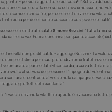
o, punto. E poi vieni aggredito, e per cosa!!? Schiavo del sis
gressione – non ci sto. Io non sono schiavo di nessuno, noi vol
e un sorriso a chi soffre, per cercare di salvare una vita, anc
tanta pena per delle menti e coscienze cosi povere e inutili”.
assessore al diritto alla salute
Simone Bezzini
. “Tutta la mia s
strada da tre no vax. Ferma condanna per quanto accaduto”, dich
di inciviltà non giustificabile – aggiunge Bezzini -. La violen
 è sempre distinta per i suoi profondi valori di fratellanza e 
lontariato a partire dalla Misericordia, a cui va tutta la mia 
oro svolto al servizio del prossimo. L’impegno del volontaria
liera sanitaria di contrasto al virus e nella campagna di vaccina
teggiare gli effetti della pandemia”.
 “I vaccini salvano la vita. Il mio appello è a vaccinarsi tutti e 
di Dino”
anche da parte di
Andrea Ceccherini, presidente d