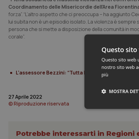
Coordinamento delle Misericordie dell’Area Fiorentin
forza”. “L’altro aspetto che ci preoccupa – ha aggiunto Ce
lui subita non è un episodio isolato. La violenza è sempre
persona che si mette a disposizione della comunità in mo
corale”.
Questo sito 
Questo sito web ut
nostro sito web ac
L’assessore Bezzini: “Tutta la mia solidarietà e vi
più
MOSTRA DET
27 Aprile 2022
© Riproduzione riservata
Neces
Potrebbe interessarti in Regioni 