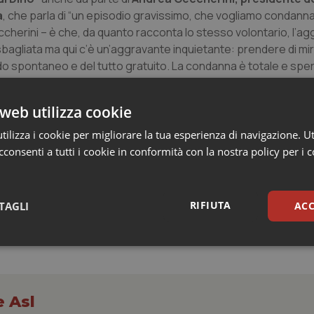
a
, che parla di “un episodio gravissimo, che vogliamo condann
ccherini – è che, da quanto racconta lo stesso volontario, l’a
 sbagliata ma qui c’è un’aggravante inquietante: prendere di mi
do spontaneo e del tutto gratuito. La condanna è totale e spe
web utilizza cookie
ilizza i cookie per migliorare la tua esperienza di navigazione. Ut
consenti a tutti i cookie in conformità con la nostra policy per i 
cinanza all’operatore aggredito”
RIFIUTA
TAGLI
ACC
sari
Statistici
Mar
e Asl