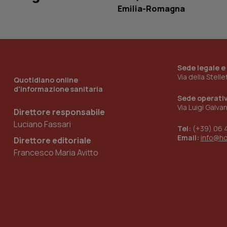
Emilia-Romagna
__Secure-YNID
YSC
Sede legale e
Via della Stell
Quotidiano online
__Secure-
d'informazione sanitaria
ROLLOUT_TOKEN
Sede operati
Via Luigi Galva
Direttore responsabile
tracking-sites-
ironfish-tracking-
Luciano Fassari
named-enable
Tel:
(+39) 06 
Email:
info@h
Direttore editoriale
Francesco Maria Avitto