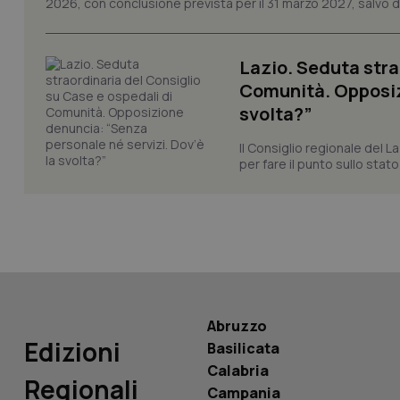
2026, con conclusione prevista per il 31 marzo 2027, salvo div
_ga
Lazio. Seduta stra
Comunità. Opposizi
svolta?”
PHPSESSID
Il Consiglio regionale del La
per fare il punto sullo stato
_ga_KM60CM4NPH
Abruzzo
Nome
Nome
Edizioni
Basilicata
VISITOR_INFO1_LIV
_ga_0VMQEQKQ1N
Calabria
Regionali
Campania