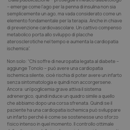
Valle D’Aosta
Oncodermatologia
– emerge come l’ago per la penna di insulina non sia
semplicemente un ago, ma vada considerato come un
Veneto
Oncoematologia
elemento fondamentale per la terapia. Anche in chiave
di prevenzione cardiovascolare. Un cattivo compenso
Oncologia & Nutrizione
metabolico porta allo sviluppo di placche
aterosclerotiche nel tempo e aumenta la cardiopatia
Psoriasi & pelle
ischemica”.
Quotidiano Cardiologia
Non solo: “Chi soffre di neuropatia legata al diabete –
aggiunge Tonolo – può avere una cardiopatia
ischemica silente, cioè rischia di poter avere un infarto
Quotidiano Chirurgia
senza sintomatologia e quindi non accorgersene.
Ancora: un’ipoglicemia grave attiva il sistema
Quotidiano Oncologia
adrenergico, quindi induce un quadro simile a quello
che abbiamo dopo una corsa sfrenata. Quindi se il
Quotidiano Pediatria
paziente ha una cardiopatia ischemica può sviluppare
un infarto perché è come se sostenesse uno sforzo
Rene & patologie urogenitali
fisico intenso in quel momento. Il controllo ottimale