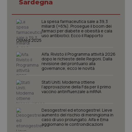
Sardegna
CookieScriptConsent
5 mesi
CookieScript
settim
www.quotidianosanita.it
La spesa farmaceutica sale a 39,3
miliardi (+6%). Prosegue il boom dei
farmaci per diabete e obesità e cala
uso antibiotici. Ecco il Rapporto
OsMed 2025
Aifa. Rivisto il Programma attività 2026
dopo le richieste delle Regioni. Dalla
revisione del prontuario alla
governance, ecco le novità
Stati Uniti. Moderna ottiene
l’approvazione della Fda per il primo
tracking-sites-ironfish-
www.quotidianosanita.it
4
vaccino antinfluenzale a mRNA
tracking-enable
settim
2 gior
Desogestrel ed etonogestrel. Lieve
aumento del rischio di meningioma in
caso di uso prolungato. Aifa e Ema
aggiornano le controindicazioni
tracking-sites-ironfish-
www.quotidianosanita.it
4
session-id
settim