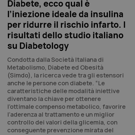
Diabete, ecco qual è
l’iniezione ideale da insulina
Scienza e Farmaci
per ridurre il rischio infarto. I
Studi e Analisi
risultati dello studio italiano
su Diabetology
Lettere al direttore
Condotta dalla Società Italiana di
Edizioni Regionali
Metabolismo, Diabete ed Obesità
(Simdo), la ricerca vede tra gli estensori
QS Pro
anche le persone con diabete. “Le
caratteristiche delle modalità iniettive
Professionisti Sanitari.AI
diventano la chiave per ottenere
l’ottimale compenso metabolico, favorire
Abruzzo
QS Pro Gold
l’aderenza al trattamento e un miglior
controllo dei valori della glicemia, con
QS Club
Newsletter
Basilicata
Artrite & artrosi
conseguente prevenzione mirata del