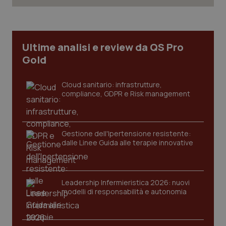
2 gior
_ga
1 anno
Google LLC
Ultime analisi e review da QS Pro
mes
.quotidianosanita.it
Gold
Cloud sanitario: infrastrutture,
compliance, GDPR e Risk management
Gestione dell'Ipertensione resistente:
dalle Linee Guida alle terapie innovative
Leadership Infermieristica 2026: nuovi
modelli di responsabilità e autonomia