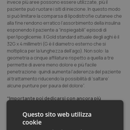
invece più aree possono essere utilizzate, più il
paziente può ruotare i siti di iniezione. In questo modo
si può limitare la comparsa di lipodistrofie cutanee che
alla fine rendono erratico l’assorbimento della insulina
esponendo il paziente a “inspiegabili” episodi di
iper/ipoglicemie. Il Gold standard attuale degli aghi è il
32G x 4 millimetri (G è il diametro esterno che si
moltiplica per la lunghezza dell’ago). Non solo: la
geometria a cinque affilature rispetto a quella a tre
permette di avere meno dolore e più facile
penetrazione: quindi aumenta l’aderenza del paziente
al trattamento riducendo la possibilità di ‘saltare’
alcune punture per paura del dolore”.
“Importante poi dedicarsi con ancora più
attenzione ai pazienti.
C’è infatti un altro elemento
da considerare: è il rapporto diametro esterno-
Questo sito web utilizza
diametro interno. E’ fondamentale per permettere,
cookie
nonostante la forte riduzione del calibro esterno, di