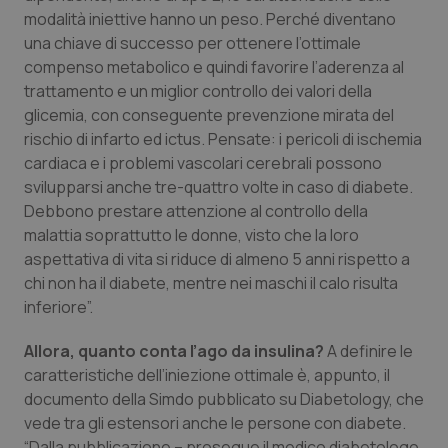
modalità iniettive hanno un peso. Perché diventano
Piemonte
HIV
una chiave di successo per ottenere l’ottimale
compenso metabolico e quindi favorire l’aderenza al
Provincia Autonoma di Bolzano
Infezioni & Febbre
trattamento e un miglior controllo dei valori della
glicemia, con conseguente prevenzione mirata del
Provincia Autonoma di Trento
Ipertensione & Scompenso
rischio di infarto ed ictus. Pensate: i pericoli di ischemia
cardiaca e i problemi vascolari cerebrali possono
svilupparsi anche tre-quattro volte in caso di diabete.
Puglia
Malattie rare
Debbono prestare attenzione al controllo della
malattia soprattutto le donne, visto che la loro
Sardegna
Malattia di Crohn & Rettocolite Ulcerosa
aspettativa di vita si riduce di almeno 5 anni rispetto a
chi non ha il diabete, mentre nei maschi il calo risulta
Sicilia
Neuroscienze & patologie neurodegenerative
inferiore”.
Toscana
Obesità
Allora, quanto conta l’ago da insulina?
A definire le
caratteristiche dell’iniezione ottimale è, appunto, il
Umbria
Oftalmologia
documento della Simdo pubblicato su
Diabetology,
che
vede tra gli estensori anche le persone con diabete.
“Dalla pubblicazione – prosegue il medico diabetologo