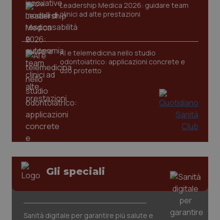
Leadership Medica 2026: guidare team
clinici ad alte prestazioni
AI e telemedicina nello studio
odontoiatrico: applicazioni concrete e
uso protetto
PHPSESSID
Sessio
PHP.net
www.quotidianosanita.it
Gli speciali
Sanità digitale per garantire più salute e