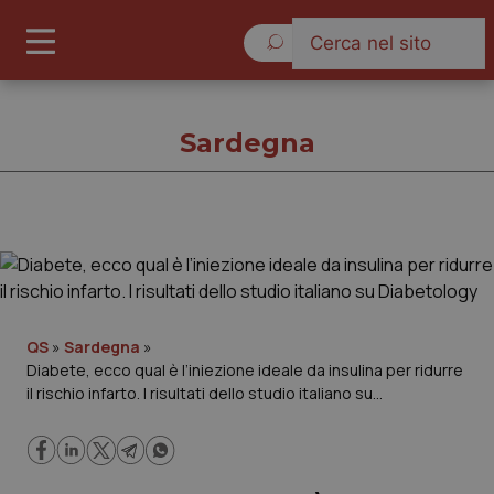
Venerdì 7 Agosto 2026
Sardegna
Sardegna
Cronache
QS
»
Sardegna
»
Diabete, ecco qual è l’iniezione ideale da insulina per ridurre
Governo e Parlamento
il rischio infarto. I risultati dello studio italiano su
Diabetology
Regioni e Asl
Lavoro e Professioni