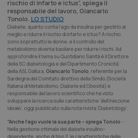
rischio di infarto e ictus”, spiega il
Calabria
Asma & BPCO
responsabile del lavoro, Giancarlo
Tonolo.
LO STUDIO
Campania
Car-T
Diabete, quanto conta l’ago da insulina per gestirlo al
meglio e ridurre il rischio di infarto e ictus? A rischio
Emilia-Romagna
Colesterolo & coronaropatie
sono soprattutto le donne, e il controllo del
metabolismo diventa basilare per ridurre i rischi. Ad
Friuli Venezia Giulia
Dermatite Atopica
approfondire il tema su
Quotidiano Sanità
è il Direttore
della SC diabetologia e del Dipartimento Cronicità’
Lazio
Diabete & glucometri
della ASL Gallura,
Giancarlo Tonolo
, referente per la
Sardegna del Comitato direttivo della Simdo (Società
Liguria
Disturbi dell’umore
Italiana di Metabolismo, Diabete ed Obesità) e
responsabile del lavoro scientifico che ha visto
Lombardia
Dolore
sviluppare la ricerca sulle caratteristiche ‘dell’iniezione
ideale’, oggi pubblicato sulla nota rivista
‘Diabetology’.
Marche
Donna & Salute
“Anche l’ago vuole la sua parte – spiega Tonolo
-.
Nella gestione ottimale del diabete insulino-
Molise
Epatiti
dipendente, anche di tipo 2, le caratteristiche delle