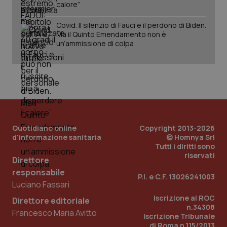
vis
calore”
web
uti
nuo
Covid. Il silenzio di Fauci e il perdono di Biden.
ver
Ma il Quinto Emendamento non è
dell
un’ammissione di colpa
You
__Secure-YNID
.youtube.com
5 mesi 4
Que
settimane
imp
You
ten
pre
del
vid
inco
può
det
Quotidiano online
Copyright 2013-2026
vis
d'informazione sanitaria
© Homnya Srl
web
uti
Tutti i diritti sono
nuo
riservati
Direttore
ver
dell
responsabile
You
P.I. e C.F. 13026241003
Luciano Fassari
YSC
Sessione
Que
Google LLC
imp
.youtube.com
Iscrizione al ROC
Direttore editoriale
You
n.34308
ten
Francesco Maria Avitto
Iscrizione Tribunale
vis
vid
di Roma n.115/2013