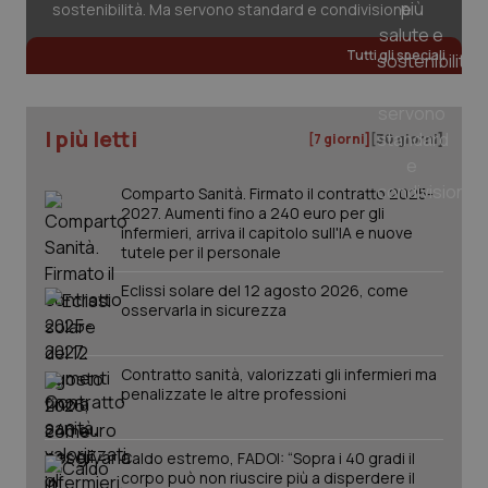
sostenibilità. Ma servono standard e condivisione
Tutti gli speciali
_ga_KM60CM4NPH
.quotidianosanita.it
1 anno
mes
I più letti
[7 giorni]
[30 giorni]
Comparto Sanità. Firmato il contratto 2025-
2027. Aumenti fino a 240 euro per gli
infermieri, arriva il capitolo sull'IA e nuove
tutele per il personale
Fornitore
/
Nome
Scadenza
Descrizion
Eclissi solare del 12 agosto 2026, come
Dominio
osservarla in sicurezza
Nome
Fornitore
/
Dominio
Scadenza
Des
_ga_0VMQEQKQ1N
.quotidianosanita.it
1 anno 1
Questo
mese
cookie
VISITOR_INFO1_LIVE
5 mesi 4
Que
Google LLC
viene
settimane
imp
.youtube.com
utilizzato
You
Contratto sanità, valorizzati gli infermieri ma
da Google
ten
penalizzate le altre professioni
Analytics
pre
per
del
mantener
vid
lo stato
inco
Caldo estremo, FADOI: “Sopra i 40 gradi il
della
può
corpo può non riuscire più a disperdere il
sessione.
det