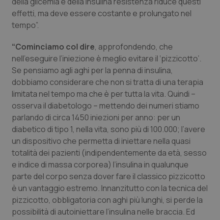
della glicemia e della insulina resistenza riduce questi
Salute orale & impianti
effetti, ma deve essere costante e prolungato nel
tempo”.
Sangue & coagulazione
“Cominciamo col dire
, approfondendo, che
nell’eseguire l’iniezione è meglio evitare il ‘pizzicotto’.
Tiroide
Se pensiamo agli aghi per la penna di insulina,
dobbiamo considerare che non si tratta di una terapia
Tumore al seno
limitata nel tempo ma che è per tutta la vita. Quindi –
osserva il diabetologo – mettendo dei numeri stiamo
Tumore ovarico
parlando di circa 1450 iniezioni per anno: per un
diabetico di tipo 1, nella vita, sono più di 100.000; l’avere
Tumori del Polmone & Testa Collo
un dispositivo che permetta di iniettare nella quasi
totalità dei pazienti (indipendentemente da età, sesso
Tumori gastrointestinali
e indice di massa corporea) l’insulina in qualunque
parte del corpo senza dover fare il classico pizzicotto
è un vantaggio estremo. Innanzitutto con la tecnica del
Ulcera & Reflusso
pizzicotto, obbligatoria con aghi più lunghi, si perde la
possibilità di autoiniettare l’insulina nelle braccia. Ed
Vaccini