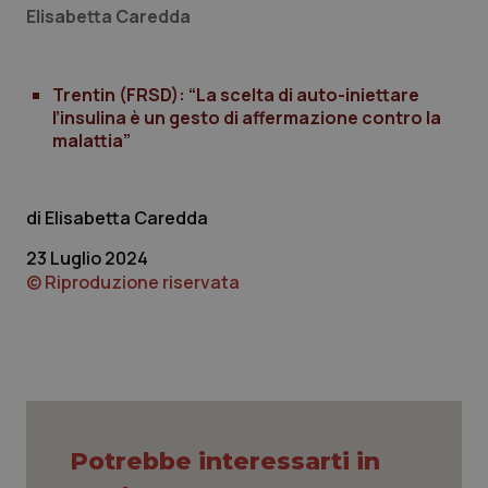
Elisabetta Caredda
Necessari
Statistici
Marketing
I cookie necessari contribuiscono a rendere fruibile il
sito web abilitandone funzionalità di base quali la
Trentin (FRSD): “La scelta di auto-iniettare
navigazione sulle pagine e l'accesso alle aree
l’insulina è un gesto di affermazione contro la
protette del sito. Il sito web non è in grado di
funzionare correttamente senza questi cookie.
malattia”
Nome
Fornitore
/
Dominio
Scaden
VISITOR_PRIVACY_METADATA
5 mesi
YouTube
settim
.youtube.com
Elisabetta Caredda
23 Luglio 2024
© Riproduzione riservata
Potrebbe interessarti in