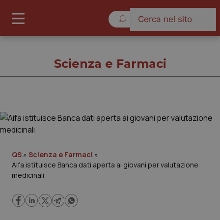
Venerdì 7 Agosto 2026
Scienza e Farmaci
Scienza e Farmaci
Cronache
QS
»
Scienza e Farmaci
»
Aifa istituisce Banca dati aperta ai giovani per valutazione
Governo e Parlamento
medicinali
Regioni e Asl
Lavoro e Professioni