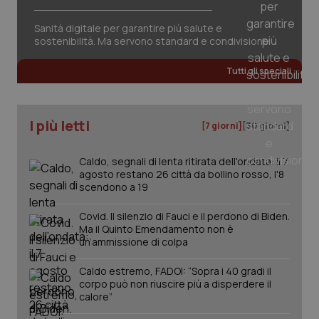
Sanità digitale per garantire più salute e
sostenibilità. Ma servono standard e condivisione
Tutti gli speciali
tracking-sites-ironfish-
www.quotidianosanita.it
4
tracking-enable
settim
2 gior
I più letti
[7 giorni]
[30 giorni]
tracking-sites-ironfish-
www.quotidianosanita.it
4
Caldo, segnali di lenta ritirata dell'ondata: il 7
session-id
settim
agosto restano 26 città da bollino rosso, l'8
2 gior
scendono a 19
Covid. Il silenzio di Fauci e il perdono di Biden.
Ma il Quinto Emendamento non è
_ga
1 anno
Google LLC
un’ammissione di colpa
mes
.quotidianosanita.it
Caldo estremo, FADOI: “Sopra i 40 gradi il
corpo può non riuscire più a disperdere il
calore”