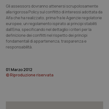
Gli assessors dovranno attenersi scrupolosamente
Piemonte
HIV
alla rigorosa Policy sul conflitto di interessi adottata da
Aifa che ha realizzato, prima fra le Agenzie regolatorie
Provincia Autonoma di Bolzano
Infezioni & Febbre
europee, un regolamento ispirato ai principi stabiliti
dall’Ema, specificando nel dettaglio i criteri per la
Provincia Autonoma di Trento
Ipertensione & Scompenso
definizione dei conflitti nel rispetto dei principi
fondamentali di appartenenza, trasparenza e
Puglia
Malattie rare
responsabilità.
Sardegna
Malattia di Crohn & Rettocolite Ulcerosa
01 Marzo 2012
Sicilia
Neuroscienze & patologie neurodegenerative
© Riproduzione riservata
Toscana
Obesità
Umbria
Oftalmologia