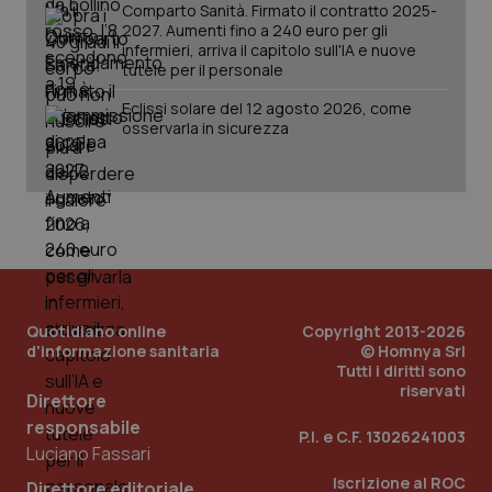
Comparto Sanità. Firmato il contratto 2025-
2027. Aumenti fino a 240 euro per gli
infermieri, arriva il capitolo sull'IA e nuove
tutele per il personale
Eclissi solare del 12 agosto 2026, come
osservarla in sicurezza
Quotidiano online
Copyright 2013-2026
d'informazione sanitaria
© Homnya Srl
Tutti i diritti sono
riservati
Direttore
responsabile
PHPSESSID
Sessio
PHP.net
P.I. e C.F. 13026241003
www.quotidianosanita.it
Luciano Fassari
Iscrizione al ROC
Direttore editoriale