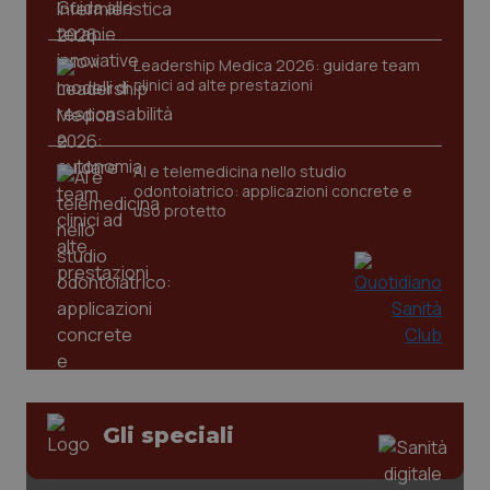
Leadership Medica 2026: guidare team
clinici ad alte prestazioni
AI e telemedicina nello studio
odontoiatrico: applicazioni concrete e
uso protetto
CookieScriptConsent
5 mesi
CookieScript
settim
www.quotidianosanita.it
Gli speciali