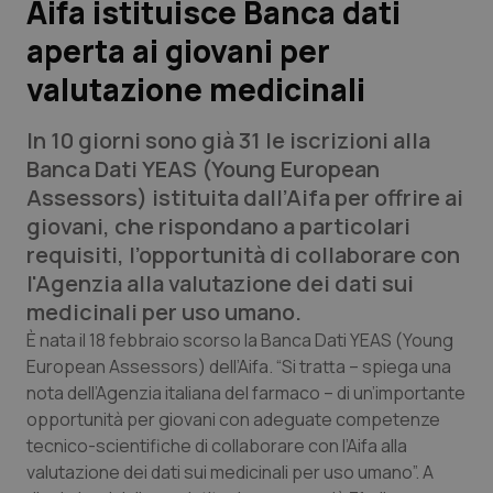
Aifa istituisce Banca dati
aperta ai giovani per
Scienza e Farmaci
valutazione medicinali
Studi e Analisi
In 10 giorni sono già 31 le iscrizioni alla
Lettere al direttore
Banca Dati YEAS (Young European
Assessors) istituita dall’Aifa per offrire ai
Edizioni Regionali
giovani, che rispondano a particolari
requisiti, l’opportunità di collaborare con
QS Pro
l'Agenzia alla valutazione dei dati sui
medicinali per uso umano.
Professionisti Sanitari.AI
È nata il 18 febbraio scorso la Banca Dati YEAS (Young
European Assessors) dell’Aifa. “Si tratta – spiega una
nota dell’Agenzia italiana del farmaco – di un’importante
Abruzzo
QS Pro Gold
opportunità per giovani con adeguate competenze
QS Club
Newsletter
tecnico-scientifiche di collaborare con l’Aifa alla
Basilicata
Artrite & artrosi
valutazione dei dati sui medicinali per uso umano”. A