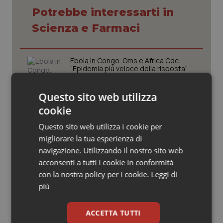
Valle D’Aosta
Oncodermatologia
Potrebbe interessarti in
Veneto
Oncoematologia
Scienza e Farmaci
Oncologia & Nutrizione
Ebola in Congo. Oms e Africa Cdc:
“Epidemia più veloce della risposta”.
Quasi 4mila casi e 1.801 morti
Psoriasi & pelle
Questo sito web utilizza
Quotidiano Cardiologia
West Nile. D’Alterio (Rete IZS):
cookie
“Sorveglianza e dati scientifici, senza
allarmismi. Sistema italiano
Questo sito web utilizza i cookie per
Quotidiano Chirurgia
preparato”
migliorare la tua esperienza di
navigazione. Utilizzando il nostro sito web
La spesa farmaceutica sale a 39,3
Quotidiano Oncologia
acconsenti a tutti i cookie in conformità
miliardi (+6%). Prosegue il boom dei
farmaci per diabete e obesità e cala
con la nostra policy per i cookie.
Leggi di
uso antibiotici. Ecco il Rapporto
Quotidiano Pediatria
più
OsMed 2025
Rene & patologie urogenitali
Aifa. Rivisto il Programma attività 2026
ACCETTA TUTTI
dopo le richieste delle Regioni. Dalla