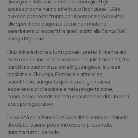
dieci giorni dalla sua istituzione sono già 31 gli
Calabria
Asma & BPCO
assessors che hanno effettuato l’iscrizione. “L’Aifa,
ove non possa far fronte con il personale in servizio
Campania
Car-T
alle specifiche esigenze tecniche in materia,
selezionerà gli esperti tra quelli iscritti alla Banca Dati”,
Emilia-Romagna
Colesterolo & coronaropatie
spiega l’Agenzia.
L’iniziativa è rivolta a tutti i giovani, preferibilmente al di
Friuli Venezia Giulia
Dermatite Atopica
sotto dei 35 anni, in possesso dei requisiti richiesti, fra
cui ottima padronanza della lingua inglese, laurea in
Lazio
Diabete & glucometri
Medicina e Chirurgia, Farmacia e altre aree
scientifiche, adeguata qualifica e significativa
Liguria
Disturbi dell’umore
esperienza professionale nella progettazione,
conduzione, coordinamento e valutazione di trial clinici
Lombardia
Dolore
a scopo registrativo.
Marche
Donna & Salute
La validità della Banca Dati sarà di tre anni e le richieste
di collaborazione potranno essere presentate
durante tutto il periodo.
Molise
Epatiti