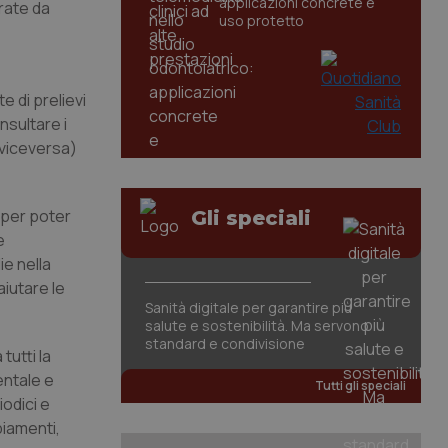
applicazioni concrete e
trate da
uso protetto
 di prelievi
nsultare i
e viceversa)
 per poter
Gli speciali
e
ie nella
aiutare le
Sanità digitale per garantire più
salute e sostenibilità. Ma servono
standard e condivisione
tutti la
entale e
Tutti gli speciali
iodici e
biamenti,