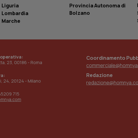
Liguria
Provincia Autonoma di
www.quotidianosanita.it
4
Questo cookie è impostato dall'applicazion
settimane
sistema di tracking solo in caso di utenti 
Bolzano
Lombardia
2 giorni
provider WelfareLink.
Marche
 operativa:
Coordinamento Pubbl
etta, 23, 00186 - Roma
commerciale@homnya
Redazione
va:
ni, 24, 20124 - Milano
redazione@homnya.c
45209 715
omnya.com