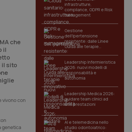
infrastrutture,
compliance, GDPR e Risk
management
Gestione
dell'Ipertensione
SMA che
resistente: dalle Linee
Guida alle terapie
 il
innovative
etto
Leadership Infermieristica
il sito
2026: nuovi modelli di
one
responsabilità e
autonomia
miglie
Leadership Medica 2026:
guidare team clinici ad
e vivono con
alte prestazioni
con
AI e telemedicina nello
sa genetica
studio odontoiatrico: