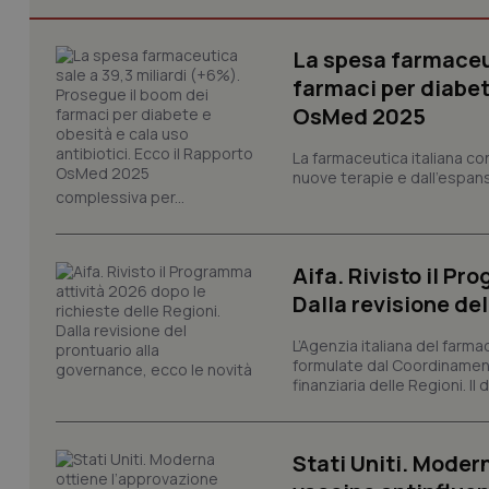
La spesa farmaceut
CookieScriptConse
farmaci per diabete
OsMed 2025
La farmaceutica italiana co
tracking-sites-ironf
tracking-enable
nuove terapie e dall'espan
complessiva per...
tracking-sites-ironf
session-id
Aifa. Rivisto il Pr
_ga
Dalla revisione de
L’Agenzia italiana del farma
formulate dal Coordinamen
finanziaria delle Regioni. Il
PHPSESSID
Stati Uniti. Modern