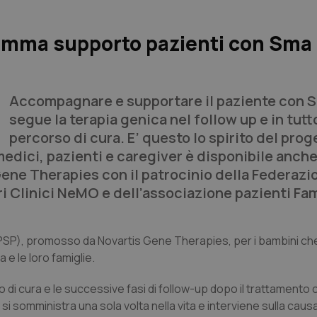
ramma supporto pazienti con Sma
Accompagnare e supportare il paziente con 
segue la terapia genica nel follow up e in tutto
percorso di cura. E’ questo lo spirito del prog
ici, pazienti e caregiver è disponibile anche 
ne Therapies con il patrocinio della Federazi
tri Clinici NeMO e dell’associazione pazienti Fa
(PSP), promosso da Novartis Gene Therapies, per i bambini ch
 e le loro famiglie.
i cura e le successive fasi di follow-up dopo il trattamento 
i somministra una sola volta nella vita e interviene sulla cau