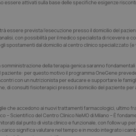
no essere attivati sulla base delle specifiche esigenze riscon
à essere prevista l’esecuzione presso il domicilio del paziente
alisi, con possibilità per il medico specialista di ricevere e co
degli spostamenti dal domicilio al centro clinico specializzato (
 la somministrazione della terapia genica saranno fondamentali
 del paziente: per questo motivo il programma OneGene preved
 incontri con un nutrizionista per educare e supportare le famigl
ne, di consulti fisioterapici presso il domicilio del paziente per 
ie che accedono ai nuovi trattamenti farmacologici, ultimo fra 
nico – Scientifico del Centro Clinico NeMO di Milano – È fondam
torati dal punto di vista clinico e funzionale, con follow up per
carico significa valutare nel tempo e in modo integrato i cam