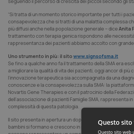
seguendo il percorso di crescita dei piccoli secondo gli sta
“Si tratta di un momento storico importante per tutti i pazi
consapevolezza che si tratti di una malattia complessa c
più diffusi anche nella popolazione generale – dice
Anita 
trattamento con terapia genica rispondono alle necessità
rappresentanza dei pazienti abbiamo accolto con grande 
Uno strumento in più: il sito
www.signsofsma.it
Se fino a qualche anno fa il trattamento della SMA era esc
a migliorare la qualità di vita dei pazienti, oggi ancor di p
l’innovazione terapeutica sia accompagnata da una diag
conoscenze e la consapevolezza sulla SMA: la piattaform
Novartis Gene Therapies e con il patrocinio della Federazio
dell’associazione di pazienti Famiglie SMA, rappresenta in
complessità di questa patologia.
Il sito presenta in apertura un doppio percorso e si rivolge si
Questo sito 
bambini si formano e crescono in maniera differente, ma al
Questo sito web ut