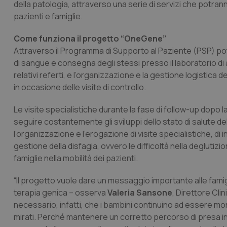
della patologia, attraverso una serie di servizi che potran
pazienti e famiglie.
Come funziona il progetto “OneGene”
Attraverso il Programma di Supporto al Paziente (PSP) potr
di sangue e consegna degli stessi presso il laboratorio di an
relativi referti, e l’organizzazione e la gestione logistica 
in occasione delle visite di controllo.
Le visite specialistiche durante la fase di follow-up dopo
seguire costantemente gli sviluppi dello stato di salute
l’organizzazione e l’erogazione di visite specialistiche, di
gestione della disfagia, ovvero le difficoltà nella deglutizio
famiglie nella mobilità dei pazienti.
“Il progetto vuole dare un messaggio importante alle famigl
terapia genica – osserva
Valeria Sansone
, Direttore Cli
necessario, infatti, che i bambini continuino ad essere moni
mirati. Perché mantenere un corretto percorso di presa in 