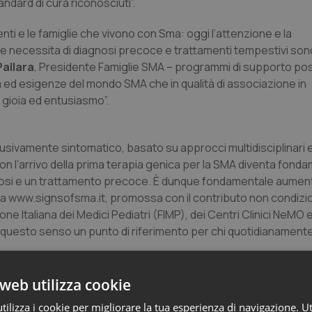
ndard di cura riconosciuti”.
enti e le famiglie che vivono con Sma: oggi l’attenzione e la
he necessita di diagnosi precoce e trattamenti tempestivi s
Pallara
, Presidente Famiglie SMA – programmi di supporto po
 ed esigenze del mondo SMA che in qualità di associazione in
gioia ed entusiasmo”.
lusivamente sintomatico, basato su approcci multidisciplinari e
iù con l’arrivo della prima terapia genica per la SMA diventa fon
nosi e un trattamento precoce. È dunque fondamentale aument
a www.signsofsma.it, promossa con il contributo non condizio
ne Italiana dei Medici Pediatri (FIMP), dei Centri Clinici NeMO 
 questo senso un punto di riferimento per chi quotidianamente
a ai medici e agli operatori sanitari, sia alle famiglie e ai caregi
web utilizza cookie
cuni ritardi nello sviluppo e alcune manifestazioni sintomatol
ilizza i cookie per migliorare la tua esperienza di navigazione. Ut