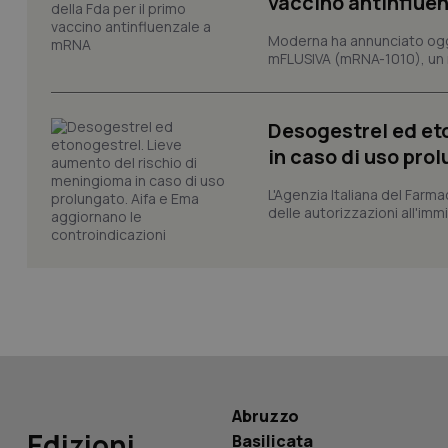
vaccino antinflue
Moderna ha annunciato oggi
mFLUSIVA (mRNA-1010), un nuo
_ga_KM60CM4NPH
Desogestrel ed et
in caso di uso pro
Nome
Nome
L'Agenzia Italiana del Farma
VISITOR_INFO1_LIV
delle autorizzazioni all'imm
_ga_0VMQEQKQ1N
__Secure-YNID
YSC
__Secure-
Abruzzo
ROLLOUT_TOKEN
Edizioni
Basilicata