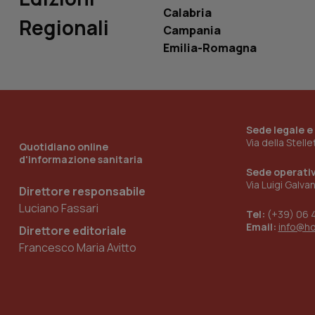
Calabria
tracking-sites-
Regionali
ironfish-tracking-
Campania
named-enable
Emilia-Romagna
Sede legale e
Via della Stell
Quotidiano online
d'informazione sanitaria
Sede operati
Via Luigi Galva
Direttore responsabile
Luciano Fassari
Tel:
(+39) 06 
Email:
info@h
Direttore editoriale
Francesco Maria Avitto