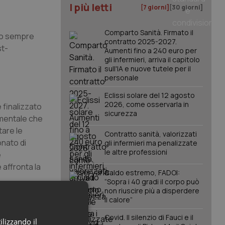
I più letti
[7 giorni]
[30 giorni]
Comparto Sanità. Firmato il
ono sempre
contratto 2025-2027.
st-
Aumenti fino a 240 euro per
gli infermieri, arriva il capitolo
sull'IA e nuove tutele per il
personale
Eclissi solare del 12 agosto
2026, come osservarla in
 finalizzato
sicurezza
damentale che
are le
Contratto sanità, valorizzati
nato di
gli infermieri ma penalizzate
le altre professioni
e
 affronta la
Caldo estremo, FADOI:
“Sopra i 40 gradi il corpo può
non riuscire più a disperdere
il calore”
ver. Tutti i
ogiche
Covid. Il silenzio di Fauci e il
ilizzando il