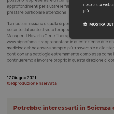
possono rappresentare un campanello d’allarme da tenere s
nostro sito web ac
approfondimenti per aiutare le famiglie a osservare i progre
più
prestare particolare attenzione.
“La nostra missione è quella di portare innovazione ed ess
MOSTRA DET
soltanto dal punto di vista terapeutico, ma anche attrave
Manager di Novartis Gene Therapies – Il Programma di Suppo
Neces
www.signofsma.it rappresentano in questo senso due esemp
medicina debba essere sempre più trasversale e allo stesso
conti con una patologia estremamente complessa come la
continueremo a lavorare proprio in questa direzione di con
17 Giugno 2021
© Riproduzione riservata
I cookie necessari con
e l'accesso alle aree 
Nome
VISITOR_PRIVACY_
Potrebbe interessarti in Scienza