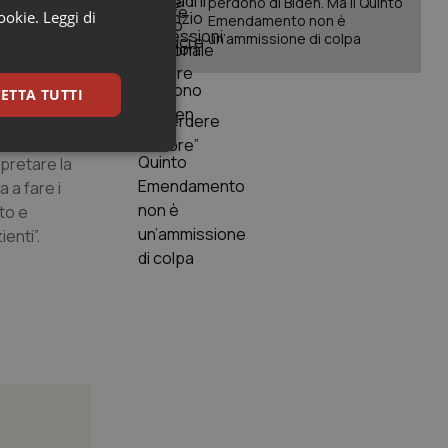
perdono di Biden. Ma il Quinto
cookie.
Leggi di
Emendamento non è
 sui quali
un’ammissione di colpa
 non
ETTA TUTTI
 General
keting
pretare la
 a fare i
to e
enti”.
igazione sulle pagine
kie.
er memorizzare le
utente per la loro
 dati sul consenso