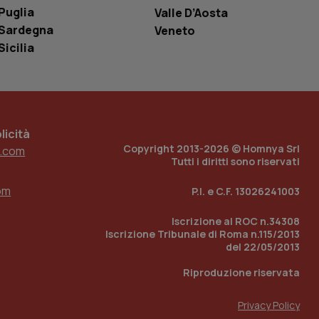
Puglia
Valle D’Aosta
e per abilitare il
loggato con identity
Sardegna
Veneto
Sicilia
icità
Copyright 2013-2026 © Homnya Srl
.com
Tutti i diritti sono riservati
om
P.I. e C.F. 13026241003
Iscrizione al ROC n.34308
Iscrizione Tribunale di Roma n.115/2013
del 22/05/2013
Riproduzione riservata
Privacy Policy