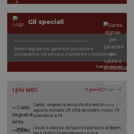
Gli speciali
_ga_KM60CM4NPH
.quotidianosanita.it
1 anno
mes
Sanità digitale per garantire più salute e
sostenibilità. Ma servono standard e condivisione
Tutti gli speciali
I più letti
[7 giorni]
[30 giorni]
Fornitore
/
Nome
Scadenza
Descrizion
Caldo, segnali di lenta ritirata dell'ondata: il 7
Dominio
agosto restano 26 città da bollino rosso, l'8
Nome
Fornitore
/
Dominio
Scadenza
Des
_ga_0VMQEQKQ1N
.quotidianosanita.it
1 anno 1
Questo
scendono a 19
mese
cookie
VISITOR_INFO1_LIVE
5 mesi 4
Que
Google LLC
viene
settimane
imp
.youtube.com
Covid. Il silenzio di Fauci e il perdono di Biden.
utilizzato
You
da Google
ten
Ma il Quinto Emendamento non è