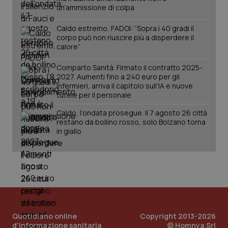
Analytics
pre
un’ammissione di colpa
per
del
mantener
vid
lo stato
inco
Caldo estremo, FADOI: “Sopra i 40 gradi il
della
può
corpo può non riuscire più a disperdere il
sessione.
det
calore”
vis
web
uti
Comparto Sanità. Firmato il contratto 2025-
nuo
ver
2027. Aumenti fino a 240 euro per gli
dell
infermieri, arriva il capitolo sull'IA e nuove
You
tutele per il personale
__Secure-YNID
.youtube.com
5 mesi 4
Que
settimane
imp
Caldo, l’ondata prosegue. Il 7 agosto 26 città
You
restano da bollino rosso, solo Bolzano torna
ten
in giallo
pre
del
vid
inco
può
det
vis
web
uti
nuo
ver
dell
Quotidiano online
Copyright 2013-2026
You
d'informazione sanitaria
© Homnya Srl