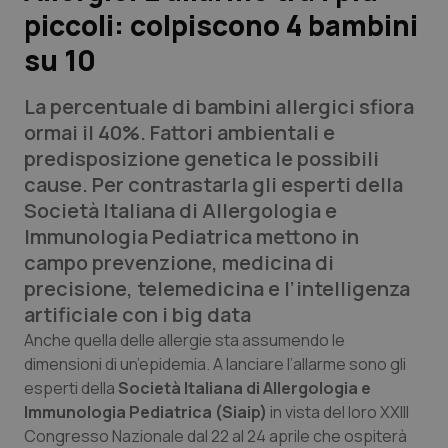
piccoli: colpiscono 4 bambini
Scienza e Farmaci
su 10
Studi e Analisi
La percentuale di bambini allergici sfiora
ormai il 40%. Fattori ambientali e
Lettere al direttore
predisposizione genetica le possibili
cause. Per contrastarla gli esperti della
Edizioni Regionali
Società Italiana di Allergologia e
Immunologia Pediatrica mettono in
QS Pro
campo prevenzione, medicina di
precisione, telemedicina e l’intelligenza
Professionisti Sanitari.AI
artificiale con i big data
Anche quella delle allergie sta assumendo le
Abruzzo
QS Pro Gold
dimensioni di un’epidemia. A lanciare l’allarme sono gli
esperti della
Società Italiana di Allergologia e
QS Club
Newsletter
Basilicata
Artrite & artrosi
Immunologia Pediatrica (Siaip)
in vista del loro XXIII
Congresso Nazionale dal 22 al 24 aprile che ospiterà