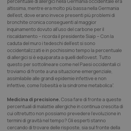
percentuale di allergici nella Germania occidentale era
Salute orale & impianti
altissima, mentre era molto più bassa nella Germania
dell'est, dove erano invece presenti più problemi di
Sangue & coagulazione
bronchite cronica conseguenti al maggior
inquinamento dovuto all’uso del carbone per il
riscaldamento – ricorda il presidente Siaip – Con la
Tiroide
caduta del muro i tedeschi dell’est si sono
occidentalizzati e in pochissimo tempo la percentuale
Tumore al seno
di allergici si è equiparata a quelli dell'ovest. Tutto
questo per sottolineare come nel Paesi occidentali ci
Tumore ovarico
troviamo di fronte a una situazione emergenziale,
assimilabile alle grandi epidemie infettive e non
Tumori del Polmone & Testa Collo
infettive, come l'obesità e la sindrome metabolica”.
Tumori gastrointestinali
Medicina di precisione.
Cosa fare di fronte a queste
percentuali di malattie allergiche in continua crescita di
Ulcera & Reflusso
cui oltretutto non possiamo prevedere l’evoluzione in
termini di gravità nel tempo? Gli esperti stanno
cercando di trovare delle risposte, sia sul fronte della
Vaccini