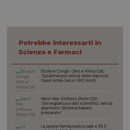
CookieScriptConsent
5 mesi
Potrebbe interessarti in
CookieScript
settim
www.quotidianosanita.it
Scienza e Farmaci
Ebola in Congo. Oms e Africa Cdc:
“Epidemia più veloce della risposta”.
Quasi 4mila casi e 1.801 morti
West Nile. D’Alterio (Rete IZS):
“Sorveglianza e dati scientifici, senza
allarmismi. Sistema italiano
preparato”
tracking-sites-ironfish-
www.quotidianosanita.it
4
tracking-enable
settim
2 gior
La spesa farmaceutica sale a 39,3