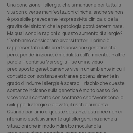
Una condizione, l’allergia, che si mantiene per tutta la
Piemonte
HIV
vita con diverse manifestazioni cliniche, anche se non
è possibile prevederne l'espressività clinica, cioè la
Provincia Autonoma di Bolzano
Infezioni & Febbre
gravità dei sintomi che la patologia potrà determinare.
Ma quali sono le ragioni di questo aumento di allergie?
“Dobbiamo considerare diversi fattori. Il primo è
Provincia Autonoma di Trento
Ipertensione & Scompenso
rappresentato dalla predisposizione genetica che
però, per definizione, è modulata dall'ambiente. In altre
Puglia
Malattie rare
parole – continua Marseglia – se un individuo
predisposto geneticamente vive in un ambiente in cui il
Sardegna
Malattia di Crohn & Rettocolite Ulcerosa
contatto con sostanze estranee potenzialmente in
grado di indurre l'allergia è scarso, il rischio che queste
Sicilia
Neuroscienze & patologie neurodegenerative
sostanze incidano sulla genetica è molto basso. Se
viceversa il contatto con sostanze che favoriscono lo
Toscana
Obesità
sviluppo di allergie è elevato, il rischio aumenta.
Quando parliamo di queste sostanze estranee non ci
Umbria
Oftalmologia
riferiamo esclusivamente agli allergeni, ma anche a
situazioni che in modo indiretto modulano la