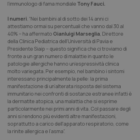
l’immunologo di fama mondiale
Tony Fauci.
Calabria
Asma & BPCO
I numeri
. “Nei bambini al di sotto dei 14 anni ci
Campania
Car-T
attestiamo ormai su percentuali che vanno dal 30 al
40% – ha affermato
Gianluigi Marseglia
, Direttore
Emilia-Romagna
Colesterolo & coronaropatie
della Clinica Pediatrica dell’Università di Pavia e
Presidente Siaip – questo significa che ci troviamo di
Friuli Venezia Giulia
Dermatite Atopica
fronte a un gran numero di malattie in quanto le
patologie allergiche hanno un’espressività clinica
Lazio
Diabete & glucometri
molto variegata. Per esempio, nel bambino i sintomi
interessano principalmente la pelle: la prima
Liguria
Disturbi dell’umore
manifestazione di un’alterata risposta del sistema
immunitario nei confronti di sostanze estranee infatti è
la dermatite atopica, una malattia che si esprime
Lombardia
Dolore
particolarmente nei primi anni di vita. Col passare degli
anni si rendono più evidenti altre manifestazioni,
Marche
Donna & Salute
soprattutto a carico dell'apparato respiratorio, come
la rinite allergica e l’asma”.
Molise
Epatiti