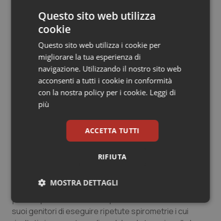
più gravi. Tutti temi che affronteremo in occasione del
Questo sito web utilizza
prossimo congresso”.
cookie
Telemedicina e intelligenza artificiale: gli
Questo sito web utilizza i cookie per
strumenti ai tempi del Covid.
migliorare la tua esperienza di
Un contributo a una più
completa gestione dei piccoli pazienti allergici viene
navigazione. Utilizzando il nostro sito web
anche dalla tecnologia. Un ruolo importante è per
acconsenti a tutti i cookie in conformità
esempio giocato dalla telemedicina. “Stiamo
con la nostra policy per i cookie.
Leggi di
allestendo dei sistemi di telemedicina per la gestione
più
telematica a distanza dei bambini allergici e questo ha
diversi vantaggi. Un primo beneficio è sul piano
ACCETTA TUTTI
economico perché, non dovendosi spostare, i genitori
non sono costretti a perdere giorni di lavoro per
RIFIUTA
portare i bambini a fare le visite; i controlli a distanza
consentono inoltre un monitoraggio strettissimo. Per
MOSTRA DETTAGLI
esempio – conclude il Presidente Siaip – nel caso di un
piccolo paziente asmatico possiamo chiedere a lui o ai
Necessari
Statistici
Marketing
suoi genitori di eseguire ripetute spirometrie i cui