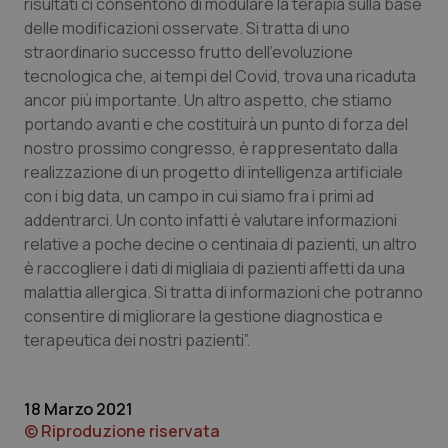
risultati ci consentono di modulare la terapia sulla base
delle modificazioni osservate. Si tratta di uno
straordinario successo frutto dell’evoluzione
tecnologica che, ai tempi del Covid, trova una ricaduta
ancor più importante. Un altro aspetto, che stiamo
Necessari
Statistici
Marketing
portando avanti e che costituirà un punto di forza del
I cookie necessari contribuiscono a rendere fruibile il
nostro prossimo congresso, è rappresentato dalla
sito web abilitandone funzionalità di base quali la
realizzazione di un progetto di intelligenza artificiale
navigazione sulle pagine e l'accesso alle aree
protette del sito. Il sito web non è in grado di
con i big data, un campo in cui siamo fra i primi ad
funzionare correttamente senza questi cookie.
addentrarci. Un conto infatti è valutare informazioni
Nome
Fornitore
/
Dominio
Scaden
relative a poche decine o centinaia di pazienti, un altro
è raccogliere i dati di migliaia di pazienti affetti da una
VISITOR_PRIVACY_METADATA
5 mesi
YouTube
settim
.youtube.com
malattia allergica. Si tratta di informazioni che potranno
consentire di migliorare la gestione diagnostica e
terapeutica dei nostri pazienti”.
18 Marzo 2021
© Riproduzione riservata