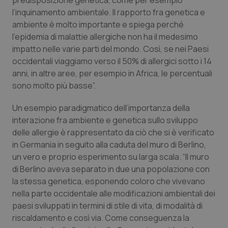
predisposizione genetica, come per esempio
Valle D’Aosta
Oncodermatologia
l’inquinamento ambientale. Il rapporto fra genetica e
ambiente è molto importante e spiega perché
Veneto
Oncoematologia
l’epidemia di malattie allergiche non ha il medesimo
impatto nelle varie parti del mondo. Così, se nei Paesi
Oncologia & Nutrizione
occidentali viaggiamo verso il 50% di allergici sotto i 14
anni, in altre aree, per esempio in Africa, le percentuali
Psoriasi & pelle
sono molto più basse”.
Quotidiano Cardiologia
Un esempio paradigmatico dell’importanza della
interazione fra ambiente e genetica sullo sviluppo
delle allergie è rappresentato da ciò che si è verificato
Quotidiano Chirurgia
in Germania in seguito alla caduta del muro di Berlino,
un vero e proprio esperimento su larga scala. “Il muro
Quotidiano Oncologia
di Berlino aveva separato in due una popolazione con
la stessa genetica, esponendo coloro che vivevano
Quotidiano Pediatria
nella parte occidentale alle modificazioni ambientali dei
paesi sviluppati in termini di stile di vita, di modalità di
Rene & patologie urogenitali
riscaldamento e così via. Come conseguenza la