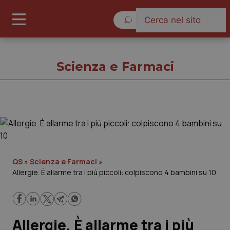
Sabato 8 Agosto 2026
Scienza e Farmaci
Scienza e Farmaci
Cronache
QS
»
Scienza e Farmaci
»
Allergie. È allarme tra i più piccoli: colpiscono 4 bambini su 10
Governo e Parlamento
Regioni e Asl
Allergie. È allarme tra i più
Lavoro e Professioni