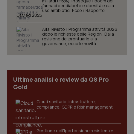
miliardi (+6%). Prosegue il boom dei
farmaci per diabete e obesità e cala
uso antibiotici. Ecco il Rapporto
OsMed 2025
tracking-sites-ironfish-
www.quotidianosanita.it
4
session-id
settim
2 gior
Aifa. Rivisto il Programma attività 2026
dopo le richieste delle Regioni. Dalla
revisione del prontuario alla
governance, ecco le novità
_ga
1 anno
Google LLC
mes
.quotidianosanita.it
Ultime analisi e review da QS Pro
Gold
Cloud sanitario: infrastrutture,
compliance, GDPR e Risk management
Gestione dell'Ipertensione resistente: