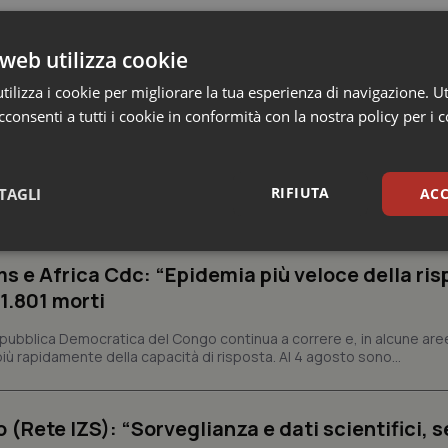
web utilizza cookie
ilizza i cookie per migliorare la tua esperienza di navigazione. Ut
consenti a tutti i cookie in conformità con la nostra policy per i 
 e Farmaci
RIFIUTA
TAGLI
ACC
sari
Statistici
Mar
s e Africa Cdc: “Epidemia più veloce della ris
 1.801 morti
epubblica Democratica del Congo continua a correre e, in alcune aree
ù rapidamente della capacità di risposta. Al 4 agosto sono...
Necessari
Statistici
Marketing
o (Rete IZS): “Sorveglianza e dati scientifici, 
tribuiscono a rendere fruibile il sito web abilitandone funzionalità di base quali la nav
protette del sito. Il sito web non è in grado di funzionare correttamente senza questi coo