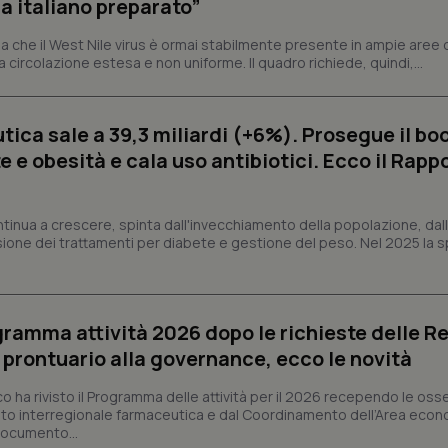
a italiano preparato”
Fornitore
/
Dominio
Scadenza
Descrizione
 che il West Nile virus è ormai stabilmente presente in ampie aree 
METADATA
5 mesi 4
Questo cookie viene utilizzato p
YouTube
a circolazione estesa e non uniforme. Il quadro richiede, quindi,...
settimane
scelte di consenso e privacy dell'
.youtube.com
interazione con il sito. Registra i
del visitatore riguardo a varie pol
impostazioni sulla privacy, garan
ica sale a 39,3 miliardi (+6%). Prosegue il bo
preferenze siano onorate nelle se
 e obesità e cala uso antibiotici. Ecco il Rapp
nt
5 mesi 3
Questo cookie viene utilizzato da
CookieScript
settimane
Script.com per ricordare le pref
www.quotidianosanita.it
sui cookie dei visitatori. È neces
dei cookie di Cookie-Script.com 
correttamente.
ntinua a crescere, spinta dall'invecchiamento della popolazione, dall'
sione dei trattamenti per diabete e gestione del peso. Nel 2025 la 
ish-
www.quotidianosanita.it
4
Questo cookie è impostato dall'a
settimane
abilitare il sistema di tracking a
2 giorni
ish-
www.quotidianosanita.it
4
Questo cookie è impostato dall'a
settimane
assegnare un identificatore generi
ogramma attività 2026 dopo le richieste delle Re
2 giorni
l prontuario alla governance, ecco le novità
1 anno 1
Questo nome di cookie è associa
Google LLC
mese
Universal Analytics, che è un a
.quotidianosanita.it
significativo del servizio di ana
co ha rivisto il Programma delle attività per il 2026 recependo le oss
utilizzato da Google. Questo cook
to interregionale farmaceutica e dal Coordinamento dell’Area econ
per distinguere utenti unici as
generato in modo casuale come i
 documento...
cliente. È incluso in ogni richiest