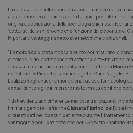
La conoscenza delle concentrazioni ematiche del farmaco
aiutare il medico a ottimizzare la terapia: per tale motivo
originale applicazione della tecnologia chiamata ‘risonanza
‘catturati’ da un microchip che funziona da biosensore. Q
importanti vantaggi rispetto alle metodiche tradizionali.
"La metodica è stata messa a punto per misurare le concen
croniche, e dei corrispondenti anticorpi anti-infliximab, ma
trastuzumab, un farmaco antitumorale", afferma
Marco G
dell’Istituto di Ricerche Farmacologiche Mario Negri Irccs.
L’utilizzo degli anticorpi monoclonali ad uso farmacologic
capaci di interagire in maniera molto mirata con il loro ber
“I dati evidenziano differenze marcate tra i pazienti in trat
l’immunogenicità – afferma
Gionata Fiorino
, del Diparti
di questi dati per ciascun paziente durante il trattamento
vantaggi sia per il paziente che per il Servizio Sanitario Naz