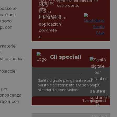
applicazioni concrete e
uso protetto
, possono
ica è una
se sono
pi, con
ammatorie
il
Gli speciali
macocinetica
molecole,
Sanità digitale per garantire più
salute e sostenibilità. Ma servono
e per
standard e condivisione
a conoscenza
erapia, con
Tutti gli speciali