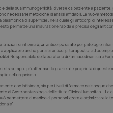
 e della sua immunogenicità, diverse da paziente a paziente
 sono necessarie metodiche di analisi affidabili. La nuova metod
 plasmonica di superficie’, nella quale gli anticorpi di interes
uesto permette una misurazione rapida e precisa degli anticor
trazioni di infliximab, un anticorpo usato per patologie infi
 è applicabile anche per altri anticorpi terapeutici, ad esempio 
obbi
, Responsabile del laboratorio di Farmacodinamica e Far
o si sta sempre più affermando grazie alle proprietà di queste 
saglio nell’organismo.
tamento con Infliximab, sia per i livelli di farmaco nel sangue ch
mento di Gastroenterologia dell’Istituto Clinico Humanitas -. L
 può permettere al medico di personalizzare e ottimizzare la t
ionale”.