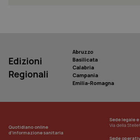
PHPSESSID
Abruzzo
_ga_KM60CM4NPH
Edizioni
Basilicata
Calabria
Regionali
Campania
Emilia-Romagna
Nome
Nome
VISITOR_INFO1_LIV
_ga_0VMQEQKQ1N
__Secure-YNID
Sede legale e
Via della Stell
Quotidiano online
d'informazione sanitaria
Sede operati