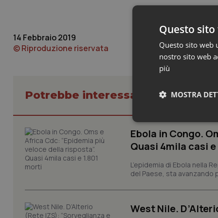
Questo sito 
14 Febbraio 2019
Questo sito web ut
© Riproduzione riservata
nostro sito web ac
più
Potrebbe interessarti in Scienza
MOSTRA DET
Neces
Ebola in Congo. Om
Quasi 4mila casi e
L’epidemia di Ebola nella R
del Paese, sta avanzando pi
West Nile. D’Alteri
I cookie necessari con
e l'accesso alle aree 