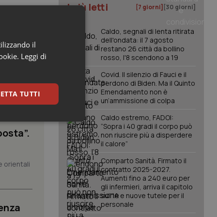
I più letti
[7 giorni]
[30 giorni]
Caldo, segnali di lenta ritirata
dell'ondata: il 7 agosto
ilizzando il
restano 26 città da bollino
cookie.
Leggi di
rosso, l'8 scendono a 19
Covid. Il silenzio di Fauci e il
perdono di Biden. Ma il Quinto
Emendamento non è
ETTA TUTTI
un’ammissione di colpa
Caldo estremo, FADOI:
keting
“Sopra i 40 gradi il corpo può
posta”.
non riuscire più a disperdere
il calore”
Comparto Sanità. Firmato il
 orientali
contratto 2025-2027.
Aumenti fino a 240 euro per
gli infermieri, arriva il capitolo
sull'IA e nuove tutele per il
personale
senza
igazione sulle pagine
kie.