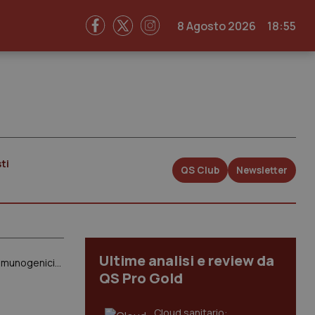
8 Agosto 2026
18:55
ti
QS Club
Newsletter
Ultime analisi e review da
Anticorpi terapeutici. Sviluppata una nuova metodica per misurare le concentrazioni nel sangue e la loro immunogenicità
QS Pro Gold
Cloud sanitario: