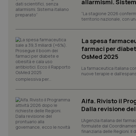
allarmismi. Sistem
Nome
“La stagione 2026 conferma
VISITOR_PRIVACY_
territorio nazionale, con un
La spesa farmaceut
farmaci per diabete
CookieScriptConse
OsMed 2025
La farmaceutica italiana co
nuove terapie e dall'espan
tracking-sites-ironf
tracking-enable
complessiva per...
tracking-sites-ironf
session-id
Aifa. Rivisto il Pr
Dalla revisione de
_ga
L’Agenzia italiana del farma
formulate dal Coordinamen
finanziaria delle Regioni. Il