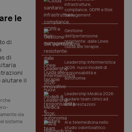
infrastrutture,
compliance, GDPR e Risk
management
are le
Gestione
dell'Ipertensione
to di
resistente: dalle Linee
Guida alle terapie
n
innovative
as di
Leadership Infermieristica
itaria
2026: nuovi modelli di
trazioni
responsabilità e
autonomia
aiutare il
Leadership Medica 2026:
guidare team clinici ad
cerche
alte prestazioni
ero-
eamente sia
del sistema
AI e telemedicina nello
studio odontoiatrico: