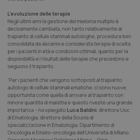
Salute orale & impianti
L’evoluzione delle terapie
Negli ultimi anni la gestione del mieloma multiplo è
Sangue & coagulazione
decisamente cambiata, non tanto relativamente al
trapianto di cellule staminali autologhe, procedura ben
Tiroide
consolidata da decenni e considerata terapia di scelta
per i pazienti in età e condizioni ottimali, quanto per la
Tumore al seno
disponibilità e i risultati delle terapie che precedono e
seguono il trapianto.
Tumore ovarico
“Per i pazienti che vengono sottoposti al trapianto
autologo di cellule staminali ematiche, ci sono nuove
Tumori del Polmone & Testa Collo
opportunità come quella di arrivare al trapianto con
minore quantità di malattia e questo riveste una grande
Tumori gastrointestinali
importanza – ha spiegato
Luca Baldini
, direttore Uoc
di Ematologia, direttore della Scuola di
Ulcera & Reflusso
specializzazione in Ematologia, Dipartimento di
Oncologia e Emato-oncologia dell’Università di Milano,
Vaccini