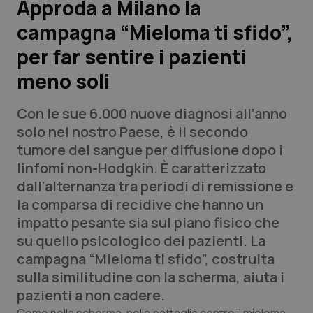
Approda a Milano la
campagna “Mieloma ti sfido”,
Scienza e Farmaci
per far sentire i pazienti
Studi e Analisi
meno soli
Lettere al direttore
Con le sue 6.000 nuove diagnosi all’anno
solo nel nostro Paese, è il secondo
Edizioni Regionali
tumore del sangue per diffusione dopo i
linfomi non-Hodgkin. È caratterizzato
QS Pro
dall’alternanza tra periodi di remissione e
la comparsa di recidive che hanno un
Professionisti Sanitari.AI
impatto pesante sia sul piano fisico che
su quello psicologico dei pazienti. La
Abruzzo
QS Pro Gold
campagna “Mieloma ti sfido”, costruita
sulla similitudine con la scherma, aiuta i
QS Club
Newsletter
Basilicata
Artrite & artrosi
pazienti a non cadere.