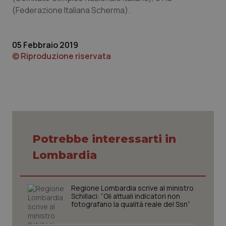
(Federazione Italiana Scherma).
05 Febbraio 2019
© Riproduzione riservata
tracking-sites-ironfish-
www.quotidianosanita.it
4
tracking-enable
settim
2 gior
Potrebbe interessarti in
Lombardia
tracking-sites-ironfish-
www.quotidianosanita.it
4
session-id
settim
2 gior
Regione Lombardia scrive al ministro
Schillaci: “Gli attuali indicatori non
fotografano la qualità reale del Ssn”