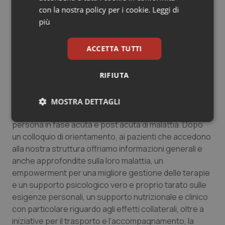
medici, infermieri e ricercatori, alle campagne di
con la nostra policy per i cookie.
Leggi di
sensibilizzazione e anche grazie all’impegno di
più
associazioni che offrono supporto, come La Lampada
di Aladino.
ACCETTA TUTTI
“Ai pazienti con mieloma multiplo La Lampada di Aladino
RIFIUTA
offre, attraverso un lavoro d’équipe multidisciplinare,
un supporto completo e individualizzato – ha
sottolineato il presidente
Davide Petruzzelli
– Il
MOSTRA DETTAGLI
nostro obiettivo primario è la qualità di vita della
Necessari
Statistici
Marketing
persona in fase acuta e post acuta di malattia. Dopo
un colloquio di orientamento, ai pazienti che accedono
alla nostra struttura offriamo informazioni generali e
anche approfondite sulla loro malattia, un
empowerment per una migliore gestione delle terapie
e un supporto psicologico vero e proprio tarato sulle
Necessari
Statistici
Marketing
esigenze personali, un supporto nutrizionale e clinico
con particolare riguardo agli effetti collaterali, oltre a
I cookie necessari contribuiscono a rendere fruibile il
iniziative per il trasporto e l’accompagnamento, la
sito web abilitandone funzionalità di base quali la