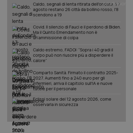
You
Caldo, segnali di lenta ritirata dell'ondata: il 7
agosto restano 26 città da bollino rosso, l'8
__Secure-YNID
.youtube.com
5 mesi 4
Que
scendono a 19
settimane
imp
You
ten
Covid. Il silenzio di Fauci e il perdono di Biden.
pre
del
Ma il Quinto Emendamento non è
vid
un’ammissione di colpa
inco
può
det
Caldo estremo, FADOI: “Sopra i 40 gradi il
vis
corpo può non riuscire più a disperdere il
web
calore”
uti
nuo
ver
Comparto Sanità. Firmato il contratto 2025-
dell
You
2027. Aumenti fino a 240 euro per gli
infermieri, arriva il capitolo sull'IA e nuove
YSC
Sessione
Que
Google LLC
tutele per il personale
imp
.youtube.com
You
ten
Eclissi solare del 12 agosto 2026, come
vis
osservarla in sicurezza
vid
__Secure-
.youtube.com
5 mesi 4
Que
ROLLOUT_TOKEN
settimane
imp
You
ges
del