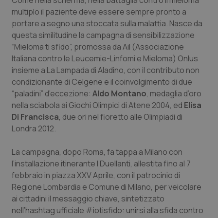
Come nella scherma, nella battaglia contro il mieloma
Calabria
Asma & BPCO
multiplo il paziente deve essere sempre pronto a
portare a segno una stoccata sulla malattia. Nasce da
Campania
Car-T
questa similitudine la campagna di sensibilizzazione
“Mieloma ti sfido”, promossa da Ail (Associazione
Emilia-Romagna
Colesterolo & coronaropatie
Italiana contro le Leucemie-Linfomi e Mieloma) Onlus
insieme a La Lampada di Aladino, con il contributo non
condizionante di Celgene e il coinvolgimento di due
Friuli Venezia Giulia
Dermatite Atopica
“paladini” d’eccezione:
Aldo Montano
, medaglia d’oro
nella sciabola ai Giochi Olimpici di Atene 2004, ed
Elisa
Lazio
Diabete & glucometri
Di Francisca
, due ori nel fioretto alle Olimpiadi di
Londra 2012.
Liguria
Disturbi dell’umore
La campagna, dopo Roma, fa tappa a Milano con
Lombardia
Dolore
l’installazione itinerante I Duellanti, allestita fino al 7
febbraio in piazza XXV Aprile, con il patrocinio di
Marche
Donna & Salute
Regione Lombardia e Comune di Milano, per veicolare
ai cittadini il messaggio chiave, sintetizzato
Molise
Epatiti
nell’hashtag ufficiale #iotisfido: unirsi alla sfida contro