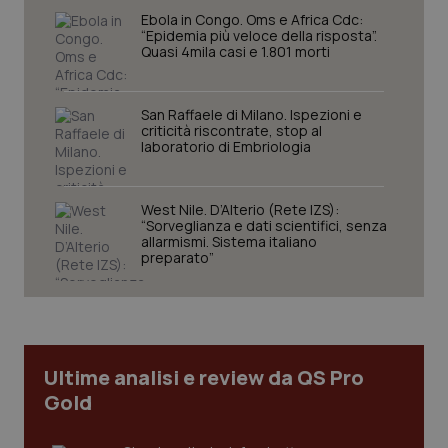
_ga
1 anno
Google LLC
Ebola in Congo. Oms e Africa Cdc:
mes
.quotidianosanita.it
“Epidemia più veloce della risposta”.
Quasi 4mila casi e 1.801 morti
San Raffaele di Milano. Ispezioni e
criticità riscontrate, stop al
laboratorio di Embriologia
West Nile. D’Alterio (Rete IZS):
“Sorveglianza e dati scientifici, senza
allarmismi. Sistema italiano
preparato”
Ultime analisi e review da QS Pro
Gold