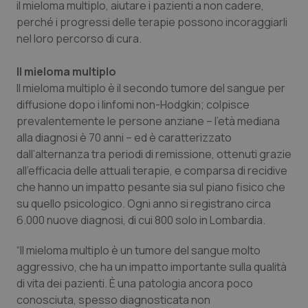
il mieloma multiplo, aiutare i pazienti a non cadere,
perché i progressi delle terapie possono incoraggiarli
Piemonte
HIV
nel loro percorso di cura.
Provincia Autonoma di Bolzano
Infezioni & Febbre
Il mieloma multiplo
Il mieloma multiplo è il secondo tumore del sangue per
Provincia Autonoma di Trento
Ipertensione & Scompenso
diffusione dopo i linfomi non-Hodgkin; colpisce
prevalentemente le persone anziane – l’età mediana
Puglia
Malattie rare
alla diagnosi è 70 anni – ed è caratterizzato
dall’alternanza tra periodi di remissione, ottenuti grazie
Sardegna
Malattia di Crohn & Rettocolite Ulcerosa
all’efficacia delle attuali terapie, e comparsa di recidive
che hanno un impatto pesante sia sul piano fisico che
Sicilia
Neuroscienze & patologie neurodegenerative
su quello psicologico. Ogni anno si registrano circa
6.000 nuove diagnosi, di cui 800 solo in Lombardia.
Toscana
Obesità
“Il mieloma multiplo è un tumore del sangue molto
aggressivo, che ha un impatto importante sulla qualità
Umbria
Oftalmologia
di vita dei pazienti. È una patologia ancora poco
conosciuta, spesso diagnosticata non