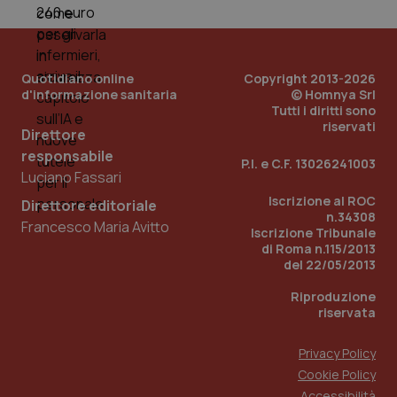
e d
per
del
ute
tracking-sites-
www.quotidianosanita.it
4
Que
Quotidiano online
Copyright 2013-2026
ironfish-tracking-
settimane
imp
d'informazione sanitaria
© Homnya Srl
named-enable
2 giorni
dal
Tutti i diritti sono
per 
sis
riservati
Direttore
sol
ute
responsabile
ide
P.I. e C.F. 13026241003
Wel
Luciano Fassari
Iscrizione al ROC
Direttore editoriale
n.34308
Francesco Maria Avitto
Iscrizione Tribunale
di Roma n.115/2013
del 22/05/2013
Riproduzione
riservata
Privacy Policy
Cookie Policy
Accessibilità