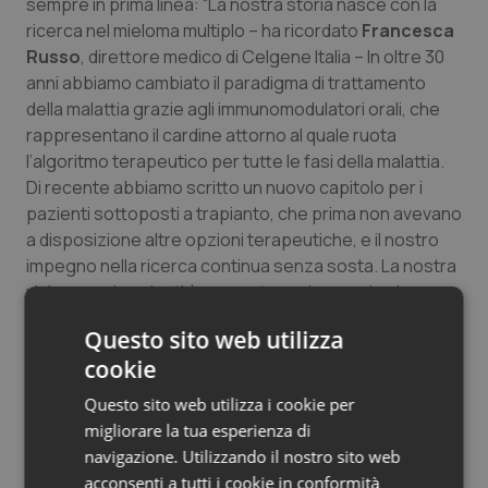
sempre in prima linea: “La nostra storia nasce con la
ricerca nel mieloma multiplo – ha ricordato
Francesca
Russo
, direttore medico di Celgene Italia – In oltre 30
anni abbiamo cambiato il paradigma di trattamento
della malattia grazie agli immunomodulatori orali, che
rappresentano il cardine attorno al quale ruota
l’algoritmo terapeutico per tutte le fasi della malattia.
Di recente abbiamo scritto un nuovo capitolo per i
pazienti sottoposti a trapianto, che prima non avevano
a disposizione altre opzioni terapeutiche, e il nostro
impegno nella ricerca continua senza sosta. La nostra
vicinanza ai pazienti è concreta anche grazie al
supporto a campagne di valore come Mieloma Ti Sfido
Questo sito web utilizza
che aumentano consapevolezza e conoscenza, con
cookie
ricadute positive per l’intero sistema”.
Questo sito web utilizza i cookie per
Sentirsi meno soli
migliorare la tua esperienza di
Oggi i pazienti con mieloma multiplo sono sempre
navigazione. Utilizzando il nostro sito web
meno soli nel loro percorso di cura grazie al lavoro di
acconsenti a tutti i cookie in conformità