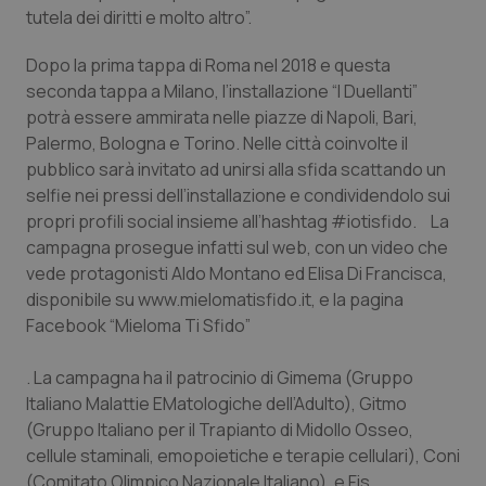
navigazione sulle pagine e l'accesso alle aree
tutela dei diritti e molto altro”.
protette del sito. Il sito web non è in grado di
funzionare correttamente senza questi cookie.
Dopo la prima tappa di Roma nel 2018 e questa
Nome
Fornitore
/
Dominio
Scaden
seconda tappa a Milano, l’installazione “I Duellanti”
VISITOR_PRIVACY_METADATA
5 mesi
YouTube
potrà essere ammirata nelle piazze di Napoli, Bari,
settim
.youtube.com
Palermo, Bologna e Torino. Nelle città coinvolte il
pubblico sarà invitato ad unirsi alla sfida scattando un
selfie nei pressi dell’installazione e condividendolo sui
propri profili social insieme all’hashtag #iotisfido. La
campagna prosegue infatti sul web, con un video che
vede protagonisti Aldo Montano ed Elisa Di Francisca,
disponibile su www.mielomatisfido.it, e la pagina
Facebook “Mieloma Ti Sfido”
. La campagna ha il patrocinio di Gimema (Gruppo
Italiano Malattie EMatologiche dell’Adulto), Gitmo
(Gruppo Italiano per il Trapianto di Midollo Osseo,
cellule staminali, emopoietiche e terapie cellulari), Coni
CookieScriptConsent
5 mesi
CookieScript
settim
www.quotidianosanita.it
(Comitato Olimpico Nazionale Italiano), e Fis