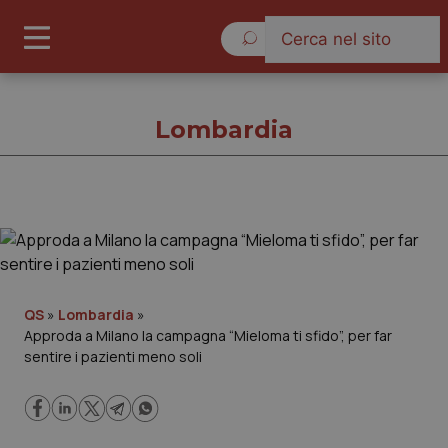
Sabato 8 Agosto 2026
Lombardia
Lombardia
Cronache
QS
»
Lombardia
»
Approda a Milano la campagna “Mieloma ti sfido”, per far
Governo e Parlamento
sentire i pazienti meno soli
Regioni e Asl
Lavoro e Professioni