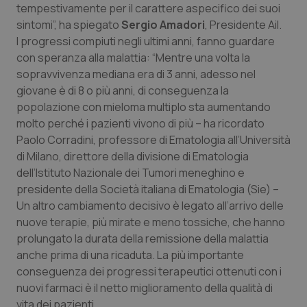
Valle D’Aosta
Oncodermatologia
tempestivamente per il carattere aspecifico dei suoi
sintomi”, ha spiegato
Sergio Amadori
, Presidente Ail.
Veneto
Oncoematologia
I progressi compiuti negli ultimi anni, fanno guardare
con speranza alla malattia: “Mentre una volta la
Oncologia & Nutrizione
sopravvivenza mediana era di 3 anni, adesso nel
giovane è di 8 o più anni, di conseguenza la
popolazione con mieloma multiplo sta aumentando
Psoriasi & pelle
molto perché i pazienti vivono di più – ha ricordato
Paolo Corradini, professore di Ematologia all’Università
Quotidiano Cardiologia
di Milano, direttore della divisione di Ematologia
dell’Istituto Nazionale dei Tumori meneghino e
Quotidiano Chirurgia
presidente della Società italiana di Ematologia (Sie) –
Un altro cambiamento decisivo è legato all’arrivo delle
Quotidiano Oncologia
nuove terapie, più mirate e meno tossiche, che hanno
prolungato la durata della remissione della malattia
Quotidiano Pediatria
anche prima di una ricaduta. La più importante
conseguenza dei progressi terapeutici ottenuti con i
Rene & patologie urogenitali
nuovi farmaci è il netto miglioramento della qualità di
vita dei pazienti.