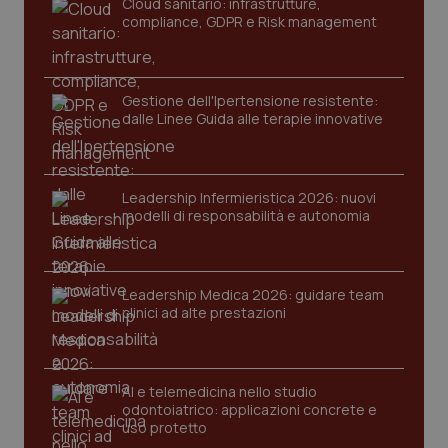
Cloud sanitario: infrastrutture,
compliance, GDPR e Risk management
PHPSESSID
Sessio
PHP.net
www.quotidianosanita.it
Gestione dell'Ipertensione resistente:
dalle Linee Guida alle terapie innovative
Leadership Infermieristica 2026: nuovi
modelli di responsabilità e autonomia
Leadership Medica 2026: guidare team
clinici ad alte prestazioni
AI e telemedicina nello studio
odontoiatrico: applicazioni concrete e
_ga_KM60CM4NPH
uso protetto
.quotidianosanita.it
1 anno
mes