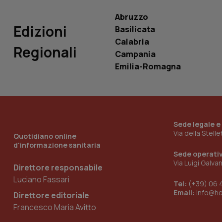
VISITOR_INFO1_LIV
_ga_0VMQEQKQ1N
Abruzzo
Edizioni
Basilicata
Calabria
__Secure-YNID
Regionali
Campania
Emilia-Romagna
YSC
__Secure-
ROLLOUT_TOKEN
Sede legale e
Via della Stell
Quotidiano online
tracking-sites-
d'informazione sanitaria
ironfish-tracking-
named-enable
Sede operati
Via Luigi Galva
Direttore responsabile
Luciano Fassari
Tel:
(+39) 06 
Email:
info@h
Direttore editoriale
Francesco Maria Avitto