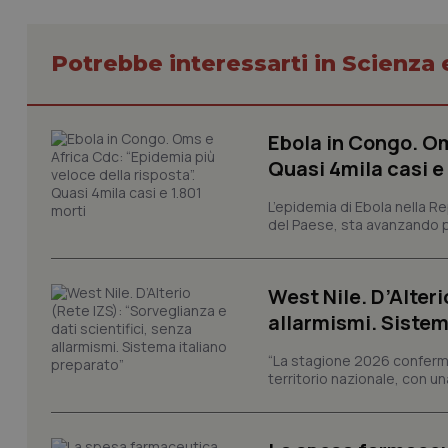
Potrebbe interessarti in Scienza
Ebola in Congo. Om
I cookie necessari con
e l'accesso alle aree 
Quasi 4mila casi e
Nome
L’epidemia di Ebola nella R
VISITOR_PRIVACY_
del Paese, sta avanzando pi
West Nile. D’Alteri
CookieScriptConse
allarmismi. Sistem
“La stagione 2026 conferma
territorio nazionale, con un
tracking-sites-ironf
tracking-enable