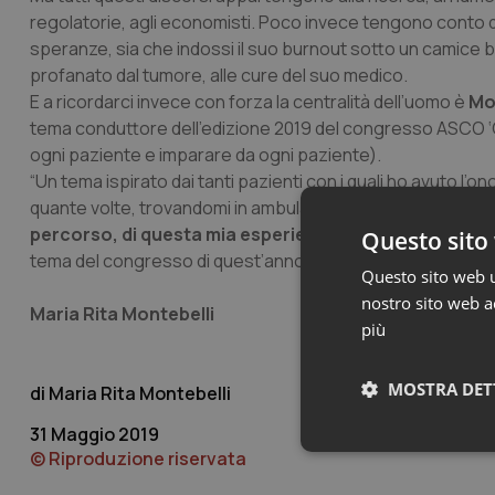
regolatorie, agli economisti. Poco invece tengono conto 
speranze, sia che indossi il suo
burnout
sotto un camice bi
profanato dal tumore, alle cure del suo medico.
E a ricordarci invece con forza la centralità dell’uomo è
Mo
tema conduttore dell’edizione 2019 del congresso ASCO ‘Ca
ogni paziente e imparare da ogni paziente).
“Un tema ispirato dai tanti pazienti con i quali ho avuto l’on
quante volte, trovandomi in ambulatorio con uno di loro mi s
percorso, di questa mia esperienza con il cancro pos
Questo sito 
tema del congresso di quest’anno a tutti i pazienti che mi 
Questo sito web ut
nostro sito web ac
Maria Rita Montebelli
più
MOSTRA DET
Maria Rita Montebelli
31 Maggio 2019
Neces
© Riproduzione riservata