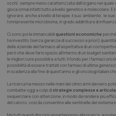
occhi’, sempre meno caratterizzata dall’organo nel quale s
gioca ormai infatti tutto a livello genetico e molecolare. E
ignorare, anche a livello di terapie, il suo ‘ambiente’, le su
l’onnipresente microbioma, in grado addirittura di influenz
Ci sono poi le immancabili
questioni economiche
perché 
ha investito (senza garanzia di successo a priori) quantità i
delle aziende del farmaco all’aspettativa di un corrispetti
però che deve farsi spazio all’interno di un budget sanita
le migliori cure possibili e a tutti. Il fondo per i farmaci onco
possibilità di essere trattati con farmaci di ultima generazi
in scadenza alla fine di quest’anno e gli oncologi italiani
La ricerca ha messo nelle mani dei clinici armi davvero pot
combatte oggi a colpi di
strategie complesse e articola
sequenziare con attenzione, in modo da rendere più efficac
del cancro, così da consentire alle sentinelle del sistema i
Ma tutti questi discorsi appartengono alla ricerca, ai numeri, 