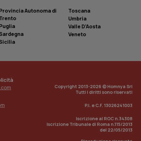
 tenere traccia
i Youtube incorporati
tics per mantenere
Provincia Autonoma di
Toscana
tore del sito web sta
ell'interfaccia di
Trento
Umbria
Puglia
Valle D’Aosta
 tenere traccia
i Youtube incorporati
Sardegna
Veneto
tore del sito web sta
Sicilia
ell'interfaccia di
 tenere traccia
r la gestione
one dell’esperienza
icità
Copyright 2013-2026 © Homnya Srl
.com
e per abilitare il
loggato con identity
Tutti i diritti sono riservati
om
P.I. e C.F. 13026241003
Iscrizione al ROC n.34308
Iscrizione Tribunale di Roma n.115/2013
del 22/05/2013