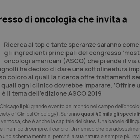
esso di oncologia che invita a
Ricerca al top e tante speranze saranno com
gli ingredienti principali del congresso ’most
oncologi americani (ASCO) che prende il via 
gnolli ha deciso di dare una sottolineatura im
so coloro ai quali la ricerca offre trattamenti s
 quali ogni clinico dovrebbe imparare. ‘Offrire 
 è il tema dell’edizione ASCO 2019
 a Chicago il più grande evento del mondo nel campo dell’oncologi
iety of Clinical Oncology
). Saranno
quasi 40 mila gli speciali
e ventosa, che è anche la capitale del
blues
. Una babele di lingu
ere il nemico di sempre, il cancro. Un nemico che paradossalme
no schema mentale, perché la sua natura è sempre più ‘invisi