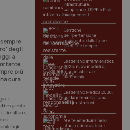
infrastrutture,
compliance, GDPR e Risk
management
Gestione
dell'Ipertensione
e sempre
resistente: dalle Linee
Guida alle terapie
ro’ degli
innovative
oggi a
Leadership Infermieristica
portante
2026: nuovi modelli di
empre più
responsabilità e
autonomia
una cura
Leadership Medica 2026:
guidare team clinici ad
a, il
alte prestazioni
sti
in questa
e, di culture,
nte è
AI e telemedicina nello
studio odontoiatrico:
bile agli