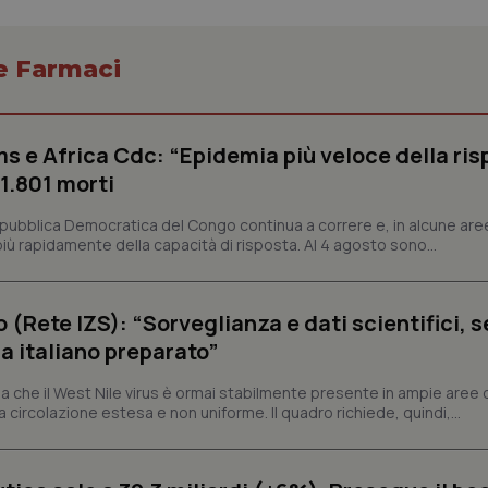
 e Farmaci
Necessari
Statistici
Marketing
s e Africa Cdc: “Epidemia più veloce della ris
tribuiscono a rendere fruibile il sito web abilitandone funzionalità di base quali la nav
protette del sito. Il sito web non è in grado di funzionare correttamente senza questi coo
 1.801 morti
Fornitore
/
Dominio
Scadenza
Descrizione
epubblica Democratica del Congo continua a correre e, in alcune aree
METADATA
5 mesi 4
Questo cookie viene utilizzato p
YouTube
ù rapidamente della capacità di risposta. Al 4 agosto sono...
settimane
scelte di consenso e privacy dell'
.youtube.com
interazione con il sito. Registra i
del visitatore riguardo a varie pol
impostazioni sulla privacy, garan
preferenze siano onorate nelle se
o (Rete IZS): “Sorveglianza e dati scientifici, 
nt
5 mesi 3
Questo cookie viene utilizzato da
a italiano preparato”
CookieScript
settimane
Script.com per ricordare le pref
www.quotidianosanita.it
sui cookie dei visitatori. È neces
dei cookie di Cookie-Script.com 
 che il West Nile virus è ormai stabilmente presente in ampie aree 
correttamente.
a circolazione estesa e non uniforme. Il quadro richiede, quindi,...
ish-
www.quotidianosanita.it
4
Questo cookie è impostato dall'a
settimane
abilitare il sistema di tracking a
2 giorni