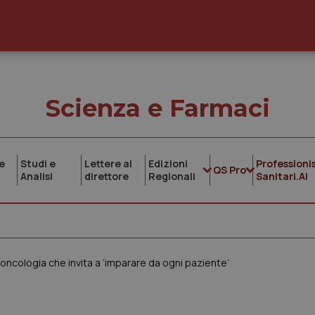
Scienza e Farmaci
e
Studi e
Lettere al
Edizioni
Professionis
QS Pro
Analisi
direttore
Regionali
Sanitari.AI
 oncologia che invita a ‘imparare da ogni paziente’