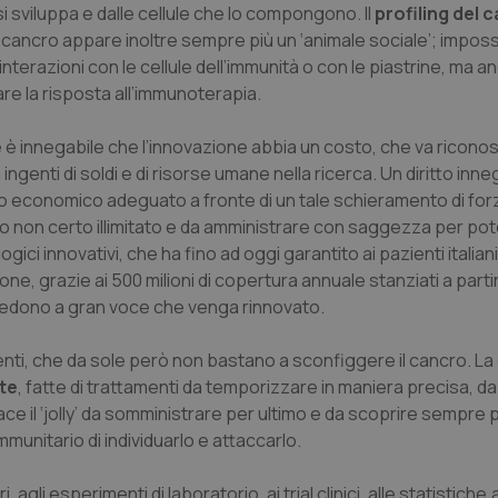
i sviluppa e dalle cellule che lo compongono. Il
profiling
del 
 il cancro appare inoltre sempre più un ‘animale sociale’; impos
e interazioni con le cellule dell’immunità o con le piastrine, ma 
are la risposta all’immunoterapia.
è innegabile che l’innovazione abbia un costo, che va riconos
ngenti di soldi e di risorse umane nella ricerca. Un diritto inne
vo economico adeguato a fronte di un tale schieramento di forz
rio non certo illimitato e da amministrare con saggezza per pot
logici innovativi, che ha fino ad oggi garantito ai pazienti italiani
one, grazie ai 500 milioni di copertura annuale stanziati a parti
 chiedono a gran voce che venga rinnovato.
enti, che da sole però non bastano a sconfiggere il cancro. La 
te
, fatte di trattamenti da temporizzare in maniera precisa, da
e il ‘jolly’ da somministrare per ultimo e da scoprire sempre p
mmunitario di individuarlo e attaccarlo.
agli esperimenti di laboratorio, ai trial clinici, alle statistiche,