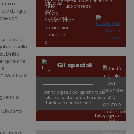
applicazioni concrete e
cancro
si
uso protetto
sibile dunque
anche con
ciuto a chi
gabile, quello
e. Diritto
er garantire
Gli speciali
 la
re dal 2016, è
Sanità digitale per garantire più
guerra si
salute e sostenibilità. Ma servono
standard e condivisione
iù le carte
Tutti gli speciali
alle istanze