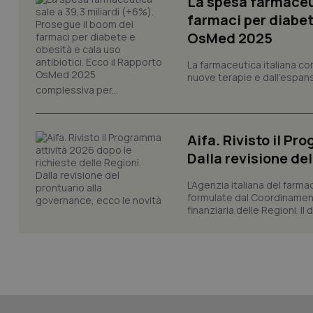
La spesa farmaceut
tracking-sites-ironf
farmaci per diabete
session-id
OsMed 2025
_ga
La farmaceutica italiana co
nuove terapie e dall'espan
complessiva per...
Aifa. Rivisto il Pr
PHPSESSID
Dalla revisione de
L’Agenzia italiana del farma
formulate dal Coordinamen
finanziaria delle Regioni. Il
_ga_KM60CM4NPH
Nome
Nome