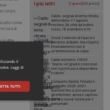
I più letti
[7 giorni]
[30 giorni]
 sue
suo corpo,
Caldo, segnali di lenta ritirata
dell'ondata: il 7 agosto
a scelto come
restano 26 città da bollino
si cura di
rosso, l'8 scendono a 19
Covid. Il silenzio di Fauci e il
n so dire
perdono di Biden. Ma il Quinto
mio
Emendamento non è
un’ammissione di colpa
 dedicare il
Caldo estremo, FADOI:
ilizzando il
“Sopra i 40 gradi il corpo può
cookie.
Leggi di
non riuscire più a disperdere
il calore”
Comparto Sanità. Firmato il
contratto 2025-2027.
ETTA TUTTI
Aumenti fino a 240 euro per
gli infermieri, arriva il capitolo
sull'IA e nuove tutele per il
keting
personale