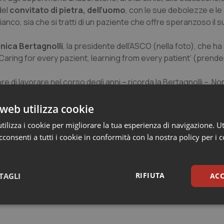
del
convitato di pietra, dell’uomo
, con le sue debolezze e le
anco, sia che si tratti di un paziente che offre speranzoso il 
nica Bertagnolli
, la presidente dell’ASCO (nella foto), che h
ring for every pazient, learning from every patient’ (prender
ore di lavorare nel corso degli anni – ricorda la Bertagnolli – No
ono sentita dire: ‘
spero davvero che qualcosa di questo 
sa servire ad aiutare qualcuno’
. E’ per questo che ho voluto
web utilizza cookie
hanno rivolto queste parole nel corso degli anni”.
ilizza i cookie per migliorare la tua esperienza di navigazione. Ut
consenti a tutti i cookie in conformità con la nostra policy per i 
RIFIUTA
TAGLI
ACC
sari
Statistici
Mar