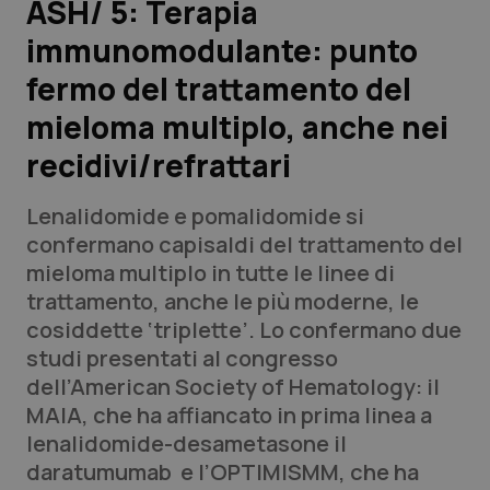
ASH/ 5: Terapia
immunomodulante: punto
Scienza e Farmaci
fermo del trattamento del
Studi e Analisi
mieloma multiplo, anche nei
recidivi/refrattari
Lettere al direttore
Lenalidomide e pomalidomide si
Edizioni Regionali
confermano capisaldi del trattamento del
mieloma multiplo in tutte le linee di
QS Pro
trattamento, anche le più moderne, le
cosiddette ‘triplette’. Lo confermano due
Professionisti Sanitari.AI
studi presentati al congresso
dell’American Society of Hematology: il
Abruzzo
QS Pro Gold
MAIA, che ha affiancato in prima linea a
lenalidomide-desametasone il
QS Club
Newsletter
Basilicata
Artrite & artrosi
daratumumab e l’OPTIMISMM, che ha