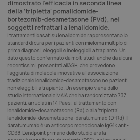
dimostrato l’efficacia in seconda linea
Calabria
Asma & BPCO
della ‘tripletta’ pomalidomide-
bortezomib-desametasone (PVd), nei
Campania
Car-T
soggetti refrattari a lenalidomide.
I trattamenti basati su lenalidomide rappresentano lo
Emilia-Romagna
Colesterolo & coronaropatie
standard di cura per i pazienti con mieloma multiplo di
prima diagnosi, eleggbili e ineleggibili a trapianto. Un
Friuli Venezia Giulia
Dermatite Atopica
dato questo confermato da molti studi, anche da alcuni
recentissimi, presentati all’ASH, che prevedono
Lazio
Diabete & glucometri
l’aggiunta di molecole innovative all’associazione
tradizionale lenalidomide-desametasone ne pazienti
Liguria
Disturbi dell’umore
non eleggibili a trapianto. Un esempio viene dallo
studio internazionale MAIA che ha randomizzato 737
Lombardia
Dolore
pazienti, arruolati in 14 Paesi, al trattamento con
lenalidomide-desametasone (Rd) o alla ‘tripletta’
lenalidomide-desametasone-daratumumab (D-Rd). Il
Marche
Donna & Salute
daratumumab è un anticorpo monoclonale IgG1k anti-
CD38. L’endpoint primario dello studio era la
Molise
Epatiti