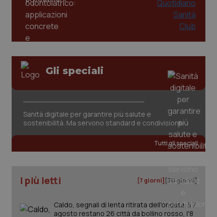
Gli speciali
_ga_KM60CM4NPH
.quotidianosanita.it
1 anno
mes
Sanità digitale per garantire più salute e
sostenibilità. Ma servono standard e condivisione
Tutti gli speciali
I più letti
[7 giorni]
[30 giorni]
Fornitore
/
Nome
Scadenza
Descrizion
Dominio
Nome
Fornitore
/
Dominio
Scadenza
Des
_ga_0VMQEQKQ1N
.quotidianosanita.it
1 anno 1
Questo
Caldo, segnali di lenta ritirata dell'ondata: il 7
mese
cookie
VISITOR_INFO1_LIVE
5 mesi 4
Que
Google LLC
agosto restano 26 città da bollino rosso, l'8
viene