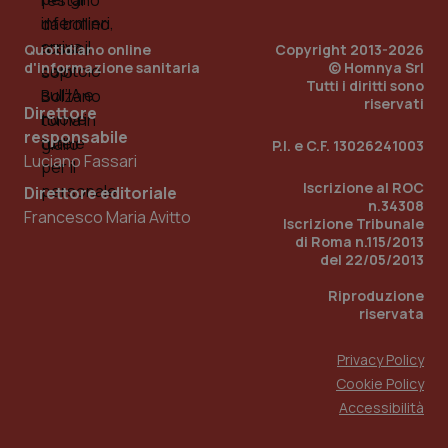
dell
You
YSC
Sessione
Que
Google LLC
Quotidiano online
Copyright 2013-2026
imp
.youtube.com
d'informazione sanitaria
© Homnya Srl
You
Tutti i diritti sono
ten
vis
riservati
Direttore
vid
responsabile
P.I. e C.F. 13026241003
__Secure-
.youtube.com
5 mesi 4
Que
Luciano Fassari
ROLLOUT_TOKEN
settimane
imp
You
Iscrizione al ROC
ges
Direttore editoriale
del
n.34308
Francesco Maria Avitto
e d
Iscrizione Tribunale
per
di Roma n.115/2013
del
ute
del 22/05/2013
tracking-sites-
www.quotidianosanita.it
4
Que
Riproduzione
ironfish-tracking-
settimane
imp
riservata
named-enable
2 giorni
dal
per 
sis
sol
Privacy Policy
ute
Cookie Policy
ide
Wel
Accessibilità