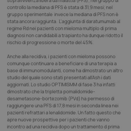
sopravvivenza libera da malattia (PFS); nel gruppo di
controllo la mediana di PFS è stata di 31,9 mesi; nel
Piemonte
HIV
gruppo sperimentale invece la mediana di PFS non è
stata ancora raggiunta. L’aggiunta di daratumumab al
Provincia Autonoma di Bolzano
Infezioni & Febbre
regime Rd nei pazienti con mieloma multiplo di prima
diagnosi non candidabili a trapianto ha dunque ridotto il
Provincia Autonoma di Trento
Ipertensione & Scompenso
rischio di progressione o morte del 45%.
Puglia
Malattie rare
Anche alla recidiva, i pazienti con mieloma possono
comunque continuare a beneficiare di una terapia a
base di immunomodulanti, come ha dimostrato un altro
Sardegna
Malattia di Crohn & Rettocolite Ulcerosa
studio del quale sono stati presentati all’Ash i dati
aggiornati. Lo studio OPTIMISMM di fase 3 ha infatti
Sicilia
Neuroscienze & patologie neurodegenerative
dimostrato che la tripletta pomalidomide-
desametasone-bortezomib (PVd) ha permesso di
Toscana
Obesità
raggiungere una PFS di 17,8 mesi in seconda linea nei
pazienti refrattari a lenalidomide. Un fatto questo che
Umbria
Oftalmologia
apre nuove prospettive per i pazienti che vanno
incontro ad una recidiva dopo un trattamento d prima