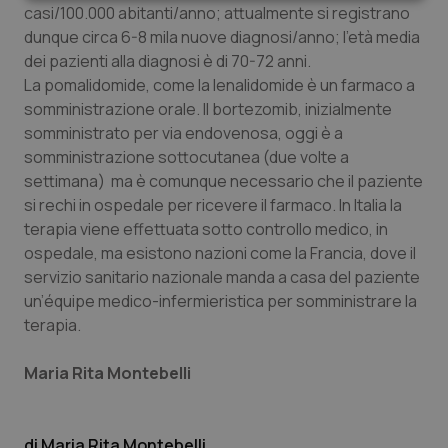
Necessari
Statistici
Marketing
casi/100.000 abitanti/anno; attualmente si registrano
dunque circa 6-8 mila nuove diagnosi/anno; l’età media
dei pazienti alla diagnosi è di 70-72 anni.
La pomalidomide, come la lenalidomide è un farmaco a
somministrazione orale. Il bortezomib, inizialmente
somministrato per via endovenosa, oggi è a
Necessari
Statistici
Marketing
somministrazione sottocutanea (due volte a
settimana) ma è comunque necessario che il paziente
I cookie necessari contribuiscono a rendere fruibile il
sito web abilitandone funzionalità di base quali la
si rechi in ospedale per ricevere il farmaco. In Italia la
navigazione sulle pagine e l'accesso alle aree
terapia viene effettuata sotto controllo medico, in
protette del sito. Il sito web non è in grado di
funzionare correttamente senza questi cookie.
ospedale, ma esistono nazioni come la Francia, dove il
Nome
Fornitore
/
Dominio
Scaden
servizio sanitario nazionale manda a casa del paziente
un’équipe medico-infermieristica per somministrare la
VISITOR_PRIVACY_METADATA
5 mesi
YouTube
settim
.youtube.com
terapia.
Maria Rita Montebelli
Maria Rita Montebelli