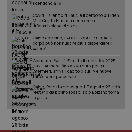
settimane
imp
.youtube.com
scendono a 19
utilizzato
You
da Google
ten
Analytics
pre
Covid. Il silenzio di Fauci e il perdono di Biden.
per
del
Ma il Quinto Emendamento non è
mantener
vid
lo stato
inco
un’ammissione di colpa
della
può
sessione.
det
Caldo estremo, FADOI: “Sopra i 40 gradi il
vis
web
corpo può non riuscire più a disperdere il
uti
calore”
nuo
ver
dell
Comparto Sanità. Firmato il contratto 2025-
You
2027. Aumenti fino a 240 euro per gli
infermieri, arriva il capitolo sull'IA e nuove
__Secure-YNID
.youtube.com
5 mesi 4
Que
settimane
imp
tutele per il personale
You
ten
Caldo, l’ondata prosegue. Il 7 agosto 26 città
pre
del
restano da bollino rosso, solo Bolzano torna
vid
in giallo
inco
può
det
vis
web
uti
nuo
ver