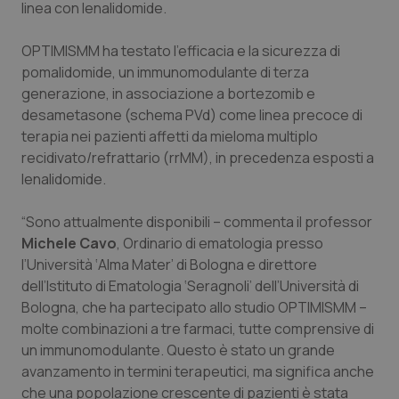
Valle D’Aosta
Oncodermatologia
linea con lenalidomide.
Veneto
Oncoematologia
OPTIMISMM ha testato l’efficacia e la sicurezza di
pomalidomide, un immunomodulante di terza
generazione, in associazione a bortezomib e
Oncologia & Nutrizione
desametasone (schema PVd) come linea precoce di
terapia nei pazienti affetti da mieloma multiplo
Psoriasi & pelle
recidivato/refrattario (rrMM), in precedenza esposti a
lenalidomide.
Quotidiano Cardiologia
“Sono attualmente disponibili – commenta il professor
Quotidiano Chirurgia
Michele Cavo
, Ordinario di ematologia presso
l’Università ‘Alma Mater’ di Bologna e direttore
Quotidiano Oncologia
dell’Istituto di Ematologia ‘Seragnoli’ dell’Università di
Bologna, che ha partecipato allo studio OPTIMISMM –
Quotidiano Pediatria
molte combinazioni a tre farmaci, tutte comprensive di
un immunomodulante. Questo è stato un grande
avanzamento in termini terapeutici, ma significa anche
Rene & patologie urogenitali
che una popolazione crescente di pazienti è stata