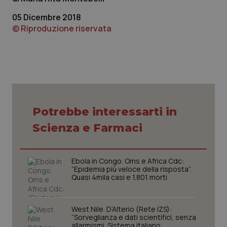
05 Dicembre 2018
© Riproduzione riservata
CookieScriptConsent
5 mesi
CookieScript
settim
www.quotidianosanita.it
Potrebbe interessarti in
Scienza e Farmaci
Ebola in Congo. Oms e Africa Cdc:
“Epidemia più veloce della risposta”.
Quasi 4mila casi e 1.801 morti
West Nile. D’Alterio (Rete IZS):
“Sorveglianza e dati scientifici, senza
tracking-sites-ironfish-
www.quotidianosanita.it
4
allarmismi. Sistema italiano
tracking-enable
settim