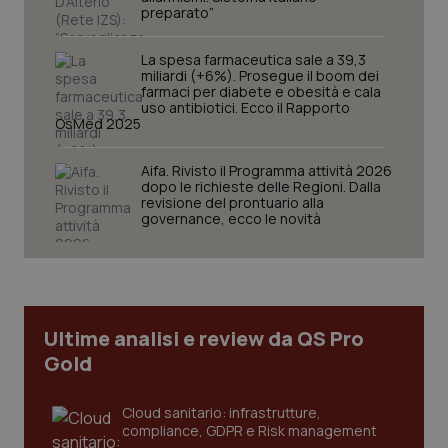
2 gior
preparato”
La spesa farmaceutica sale a 39,3
miliardi (+6%). Prosegue il boom dei
farmaci per diabete e obesità e cala
tracking-sites-ironfish-
www.quotidianosanita.it
4
uso antibiotici. Ecco il Rapporto
session-id
settim
OsMed 2025
2 gior
Aifa. Rivisto il Programma attività 2026
dopo le richieste delle Regioni. Dalla
revisione del prontuario alla
_ga
1 anno
Google LLC
governance, ecco le novità
mes
.quotidianosanita.it
Ultime analisi e review da QS Pro
Gold
Cloud sanitario: infrastrutture,
compliance, GDPR e Risk management