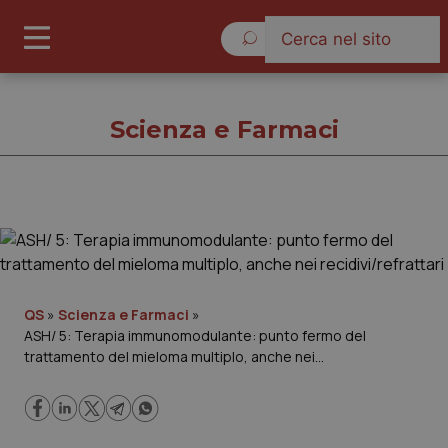
Domenica 9 Agosto 2026
Scienza e Farmaci
Scienza e Farmaci
Cronache
QS
»
Scienza e Farmaci
»
ASH/ 5: Terapia immunomodulante: punto fermo del
Governo e Parlamento
trattamento del mieloma multiplo, anche nei
recidivi/refrattari
Regioni e Asl
Lavoro e Professioni