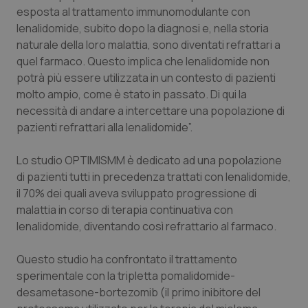
esposta al trattamento immunomodulante con
Salute orale & impianti
lenalidomide, subito dopo la diagnosi e, nella storia
naturale della loro malattia, sono diventati refrattari a
Sangue & coagulazione
quel farmaco. Questo implica che lenalidomide non
potrà più essere utilizzata in un contesto di pazienti
Tiroide
molto ampio, come è stato in passato. Di qui la
necessità di andare a intercettare una popolazione di
Tumore al seno
pazienti refrattari alla lenalidomide”.
Tumore ovarico
Lo studio OPTIMISMM è dedicato ad una popolazione
di pazienti tutti in precedenza trattati con lenalidomide,
il 70% dei quali aveva sviluppato progressione di
Tumori del Polmone & Testa Collo
malattia in corso di terapia continuativa con
lenalidomide, diventando così refrattario al farmaco.
Tumori gastrointestinali
Questo studio ha confrontato il trattamento
Ulcera & Reflusso
sperimentale con la tripletta pomalidomide-
desametasone-bortezomib (il primo inibitore del
Vaccini