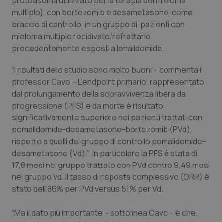
proteasoma utilizzato per la terapia del mieloma
multiplo), con bortezomib e desametasone, come
braccio di controllo, in un gruppo di pazienti con
mieloma multiplo recidivato/refrattario
precedentemente esposti a lenalidomide.
“I risultati dello studio sono molto buoni – commenta il
professor Cavo – L’
endpoint
primario, rappresentato
dal prolungamento della sopravvivenza libera da
progressione (PFS) e da morte è risultato
significativamente superiore nei pazienti trattati con
pomalidomide-desametasone-bortezomib (PVd),
rispetto a quelli del gruppo di controllo pomalidomide-
desametasone (Vd).” In particolare la PFS è stata di
17,8 mesi nel gruppo trattato con PVd contro 9,49 mesi
nel gruppo Vd. Il tasso di risposta complessivo (ORR) è
stato dell’86% per PVd versus 51% per Vd.
“Ma il dato più importante – sottolinea Cavo – è che,