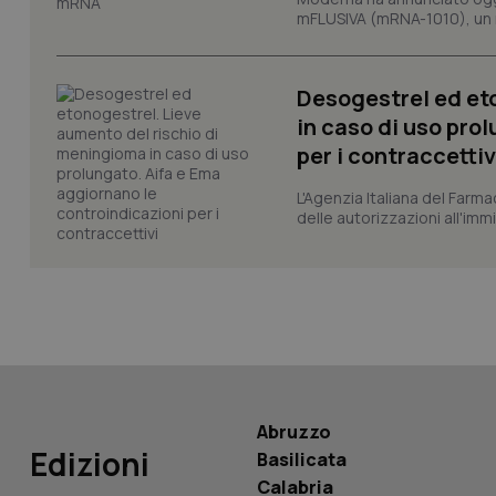
mFLUSIVA (mRNA-1010), un nuo
CookieScriptConse
Desogestrel ed et
in caso di uso pro
tracking-sites-ironf
per i contraccettiv
tracking-enable
L'Agenzia Italiana del Farma
tracking-sites-ironf
delle autorizzazioni all'imm
session-id
_ga
PHPSESSID
Abruzzo
Edizioni
Basilicata
Calabria