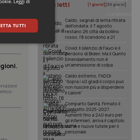
cookie.
Leggi di
om dei
I più letti
[7 giorni]
[30 giorni]
orto
Caldo, segnali di lenta ritirata
ETTA TUTTI
dell'ondata: il 7 agosto
restano 26 città da bollino
arrivo di
rosso, l'8 scendono a 21
spesa
keting
Covid. Il silenzio di Fauci e il
perdono di Biden. Ma il Quinto
Emendamento non è
gioni.
un’ammissione di colpa
Caldo estremo, FADOI:
“Sopra i 40 gradi il corpo può
ervazioni
non riuscire più a disperdere
omico-
il calore”
igazione sulle pagine
Comparto Sanità. Firmato il
kie.
contratto 2025-2027.
Aumenti fino a 240 euro per
gli infermieri, arriva il capitolo
er memorizzare le
sull'IA e nuove tutele per il
utente per la loro
personale
 dati sul consenso
itiche e
vato