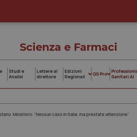
Scienza e Farmaci
e
Studi e
Lettere al
Edizioni
Professionis
QS Pro
Analisi
direttore
Regionali
Sanitari.AI
stano. Ministero: “Nessun caso in Italia, ma prestate attenzione”