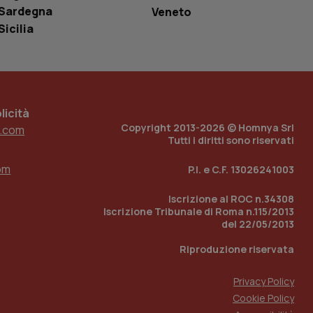
r il sito, ma un
Sardegna
Veneto
tato di accesso per
Sicilia
a Google Analytics
sione.
icità
Copyright 2013-2026 © Homnya Srl
.com
 tenere traccia
i Youtube incorporati
Tutti i diritti sono riservati
tics per mantenere
tore del sito web sta
ell'interfaccia di
om
P.I. e C.F. 13026241003
 tenere traccia
i Youtube incorporati
Iscrizione al ROC n.34308
tore del sito web sta
Iscrizione Tribunale di Roma n.115/2013
ell'interfaccia di
del 22/05/2013
 tenere traccia
Riproduzione riservata
r la gestione
Privacy Policy
one dell’esperienza
Cookie Policy