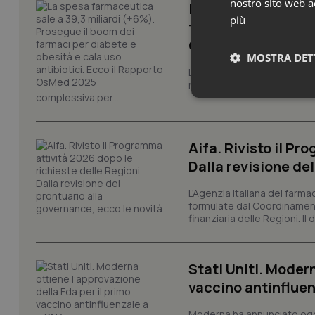
nostro sito web ac
La spesa farmaceut
più
farmaci per diabete
OsMed 2025
MOSTRA DET
La farmaceutica italiana co
nuove terapie e dall'espan
complessiva per...
Neces
Aifa. Rivisto il Pr
Dalla revisione de
L’Agenzia italiana del farma
formulate dal Coordinamen
finanziaria delle Regioni. Il
I cookie necessari con
e l'accesso alle aree 
Nome
Stati Uniti. Modern
VISITOR_PRIVACY_
vaccino antinflue
Moderna ha annunciato oggi