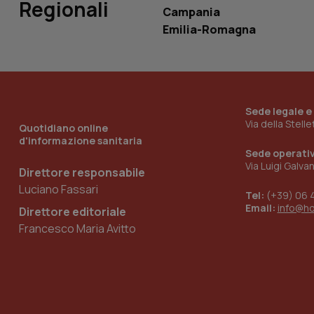
Regionali
Campania
Emilia-Romagna
_ga_KM60CM4NPH
Nome
Sede legale e
Nome
Via della Stell
Quotidiano online
VISITOR_INFO1_LIV
d'informazione sanitaria
_ga_0VMQEQKQ1N
Sede operati
Via Luigi Galva
Direttore responsabile
Luciano Fassari
__Secure-YNID
Tel:
(+39) 06 
Email:
info@h
Direttore editoriale
Francesco Maria Avitto
YSC
__Secure-
ROLLOUT_TOKEN