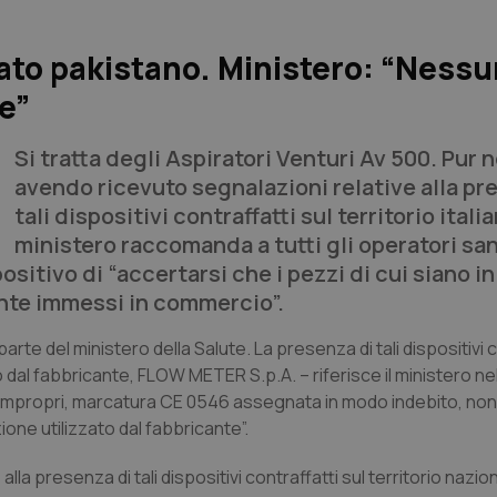
cato pakistano. Ministero: “Ness
ne”
Si tratta degli Aspiratori Venturi Av 500. Pur 
avendo ricevuto segnalazioni relative alla pr
tali dispositivi contraffatti sul territorio italia
ministero raccomanda a tutti gli operatori san
ositivo di “accertarsi che i pezzi di cui siano in
nte immessi in commercio”.
arte del ministero della Salute. La presenza di tali dispositivi c
al fabbricante, FLOW METER S.p.A. – riferisce il ministero nel
ti impropri, marcatura CE 0546 assegnata in modo indebito, no
ione utilizzato dal fabbricante”.
lla presenza di tali dispositivi contraffatti sul territorio nazion