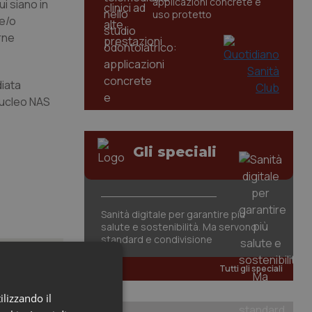
applicazioni concrete e
ui siano in
uso protetto
 e/o
rne
diata
 Nucleo NAS
Gli speciali
Sanità digitale per garantire più
salute e sostenibilità. Ma servono
standard e condivisione
Tutti gli speciali
ilizzando il