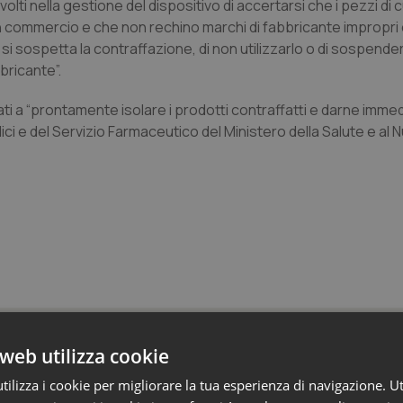
volti nella gestione del dispositivo di accertarsi che i pezzi di c
 commercio e che non rechino marchi di fabbricante impropri
si sospetta la contraffazione, di non utilizzarlo o di sospende
bricante”.
amati a “prontamente isolare i prodotti contraffatti e darne imme
ci e del Servizio Farmaceutico del Ministero della Salute e al
 e Farmaci
web utilizza cookie
ilizza i cookie per migliorare la tua esperienza di navigazione. Ut