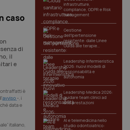
infrastrutture,
compliance, GDPR e Risk
management
un caso
Gestione
dell'Ipertensione
non
resistente: dalle Linee
Guida alle terapie
esenza di
innovative
no, il
Leadership Infermieristica
itari e
2026: nuovi modelli di
responsabilità e
autonomia
ontraffatti è
Leadership Medica 2026:
guidare team clinici ad
l'
avviso
-, i
alte prestazioni
nché data e
AI e telemedicina nello
ale” italiano,
studio odontoiatrico: