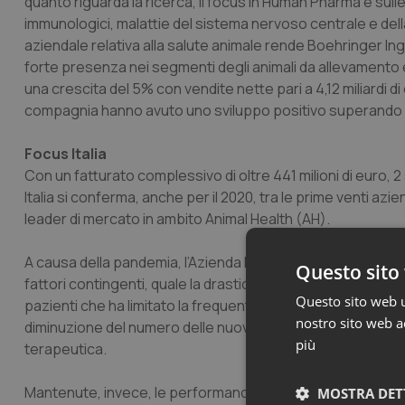
quanto riguarda la ricerca, il focus in Human Pharma è sull
immunologici, malattie del sistema nervoso centrale e della 
aziendale relativa alla salute animale rende Boehringer Inge
forte presenza nei segmenti degli animali da allevamento e 
una crescita del 5% con vendite nette pari a 4,12 miliardi di 
compagnia hanno avuto uno sviluppo positivo superando l
Focus Italia
Con un fatturato complessivo di oltre 441 milioni di euro, 2
Italia si conferma, anche per il 2020, tra le prime venti az
leader di mercato in ambito Animal Health (AH).
A causa della pandemia, l’Azienda ha registrato, nel comp
Questo sito 
fattori contingenti, quale la drastica riduzione delle visite
Questo sito web ut
pazienti che ha limitato la frequentazione degli ambulatori 
nostro sito web ac
diminuzione del numero delle nuove diagnosi, ha compromes
più
terapeutica.
Mantenute, invece, le performance in Animal Health (+0,1%),
MOSTRA DET