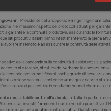
to risultato è spinto soprattutto dal comparto per gli animali
% dell’intero fatturato.
sari
Statistici
Mar
ngiovanni
, Presidente del Gruppo Boehringer Ingelheim Italia.
ione. Nel massimo rispetto dei protocolli attuati per garantire
ti a garantire la continuità produttiva, assicurando la fornitura
due siti produttivi italiani hanno infatti mantenuto la piena atti
to a lavorare in remoto e ad assicurare la continuità delle attività
Necessari
Statistici
Marketing
tribuiscono a rendere fruibile il sito web abilitandone funzionalità di base quali la nav
protette del sito. Il sito web non è in grado di funzionare correttamente senza questi coo
gativo della pandemia sulla continuità di assistenza ai pazient
 di accesso alle terapie, di cui, credo, vedremo le conseguenze
Fornitore
/
Dominio
Scadenza
Descrizione
tale scenario possa modificarsi, anche grazie all’accelerazion
METADATA
5 mesi 4
Questo cookie viene utilizzato p
YouTube
settimane
scelte di consenso e privacy dell'
.youtube.com
igitalizzazione sanitaria, così come un maggior ricorso alla te
interazione con il sito. Registra i
del visitatore riguardo a varie pol
’assistenza ai pazienti sia in condizioni normali che in casi di cr
impostazioni sulla privacy, garan
preferenze siano onorate nelle se
to negli stabilimenti dell’azienda in Italia.
In particolare n
nt
5 mesi 3
Questo cookie viene utilizzato da
CookieScript
settimane
Script.com per ricordare le pref
www.quotidianosanita.it
sono stati investiti 14 milioni di euro e nel sito produttivo di
sui cookie dei visitatori. È neces
per il miglioramento degli impianti produttivi. Questi investimen
dei cookie di Cookie-Script.com 