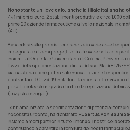
Nonostante un lieve calo, anche la filiale italiana ha
441 milioni di euro, 2 stabilimenti produttivi e circa 1.000 c
prime 20 aziende farmaceutiche a livello nazionale in ambi
(AH).
Basandosi sulle proprie conoscenze in varie aree terapeuti
impegnata in diversi progetti volti a trovare soluzioni per
insieme all'Ospedale Universitario di Colonia, l'Università 
l'avvio della sperimentazione clinica di fase I/IIa di BI 7
via inalatoria come potenziale nuova opzione terapeutica e pr
contrastare il Covid-19 includono la ricerca e lo svilupp
piccole molecole in grado di inibire la replicazione del viru
(coaguli di sangue).
"Abbiamo iniziato la sperimentazione di potenziali terapie
necessità urgente”, ha dichiarato
Hubertus von Baumba
insieme a molti partner in tutto il mondo. I nostri collabo
continuando a garantire la fornitura dei nostri farmaci ai p