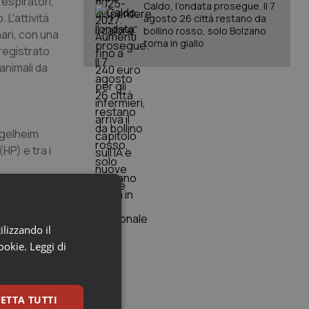
respiratori,
Caldo, l’ondata prosegue. Il 7
 L'attività
agosto 26 città restano da
bollino rosso, solo Bolzano
nari, con una
torna in giallo
 registrato
 animali da
Ingelheim
HP) e tra i
%) dovuto a
da parte dei
ilizzando il
nevitabile
cookie.
Leggi di
ell’aderenza
li animali da
ETTA TUTTI