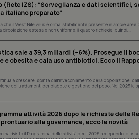
o (Rete IZS): “Sorveglianza e dati scientifici, 
a italiano preparato”
Fornitore
Fornitore
/
/
Dominio
Scadenza
Descrizione
Scadenza
Descrizione
Dominio
 che il West Nile virus è ormai stabilmente presente in ampie aree 
E
5 mesi 4
Questo cookie è impostato da Youtube per
Google LLC
a circolazione estesa e non uniforme. Il quadro richiede, quindi,...
settimane
delle preferenze dell'utente per i video d
.youtube.com
.quotidianosanita.it
1 anno 1
Questo cookie viene utilizzato da Google Analy
nei siti; può anche determinare se il visita
mese
lo stato della sessione.
utilizzando la nuova o la vecchia versione d
Youtube.
ica sale a 39,3 miliardi (+6%). Prosegue il bo
.youtube.com
5 mesi 4
Questo cookie è impostato da Youtube per
settimane
delle preferenze dell'utente per i video d
 e obesità e cala uso antibiotici. Ecco il Rapp
nei siti; può anche determinare se il visita
utilizzando la nuova o la vecchia versione d
Youtube.
ntinua a crescere, spinta dall'invecchiamento della popolazione, dall'
Sessione
Questo cookie è impostato da YouTube per
Google LLC
delle visualizzazioni dei video incorporati.
.youtube.com
sione dei trattamenti per diabete e gestione del peso. Nel 2025 la 
.youtube.com
5 mesi 4
Questo cookie è impostato da YouTube pe
settimane
dell'autenticazione e della personalizzazi
utente
www.quotidianosanita.it
4
Questo cookie è impostato dall'applicazion
ogramma attività 2026 dopo le richieste delle Re
settimane
sistema di tracking solo in caso di utenti 
l prontuario alla governance, ecco le novità
2 giorni
provider WelfareLink.
co ha rivisto il Programma delle attività per il 2026 recependo le oss