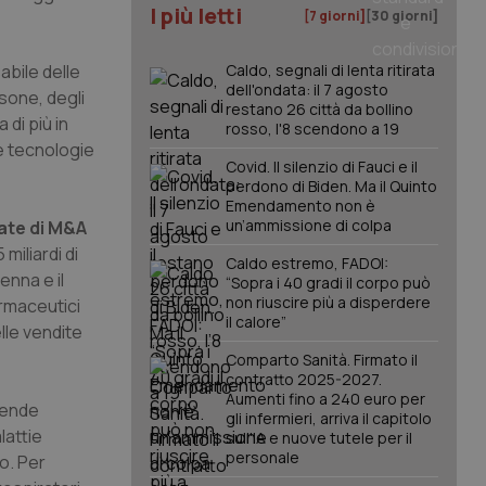
I più letti
[7 giorni]
[30 giorni]
abile delle
Caldo, segnali di lenta ritirata
dell'ondata: il 7 agosto
rsone, degli
restano 26 città da bollino
di più in
rosso, l'8 scendono a 19
le tecnologie
Covid. Il silenzio di Fauci e il
perdono di Biden. Ma il Quinto
Emendamento non è
un’ammissione di colpa
rate di M&A
miliardi di
Caldo estremo, FADOI:
enna e il
“Sopra i 40 gradi il corpo può
non riuscire più a disperdere
armaceutici
il calore”
lle vendite
Comparto Sanità. Firmato il
contratto 2025-2027.
Aumenti fino a 240 euro per
rende
gli infermieri, arriva il capitolo
lattie
sull'IA e nuove tutele per il
personale
o. Per