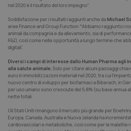
nel 2020 è il risultato del loro impegno".
Soddisfazione per i risultati raggiunti anche da
Michael 
aree Finance and Group Function:
“
Abbiamo raggiunto i nost
animali da compagnia e da allevamento, sia di performance 
R&D, così come nelle opportunità a lungo termine che abbia
digitali”.
Diversi i campi di interesse
dallo Human Pharma agli inv
alla salute animale.
Solo per citare alcuni passaggi chiave d
euro in immobilizzazioni materiali nel 2020, tra cui l'impian
nuovo centro di sviluppo per biofarmaci a Biberach, in Germ
per uso umano sono cresciute del 5,8% (su base annua al n
nette totali.
Gli Stati Uniti rimangono il mercato più grande per Boehri
Europa, Canada, Australia e Nuova zelanda ha incrementato i
cardiovascolari e metaboliche, così come per le malattie re