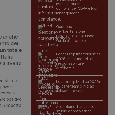
infrastrutture,
compliance, GDPR e Risk
management
Gestione
dell'Ipertensione
ie anche
resistente: dalle Linee
Guida alle terapie
ento del
innovative
un totale
Leadership Infermieristica
Italia
2026: nuovi modelli di
a livello
responsabilità e
autonomia
entato del
Leadership Medica 2026:
guidare team clinici ad
prive di
alte prestazioni
ricerca e
nno positivo
 3% rispetto
AI e telemedicina nello
studio odontoiatrico: