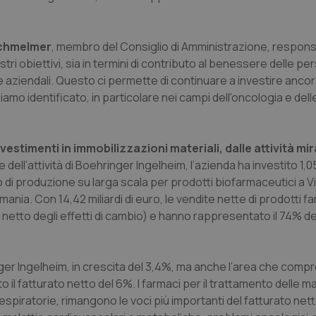
Schmelmer
, membro del Consiglio di Amministrazione, respons
ri obiettivi, sia in termini di contributo al benessere delle pe
aziendali. Questo ci permette di continuare a investire ancora 
mo identificato, in particolare nei campi dell'oncologia e del
estimenti in immobilizzazioni materiali, dalle attività mi
ell’attività di Boehringer Ingelheim, l’azienda ha investito 1,05 
to di produzione su larga scala per prodotti biofarmaceutici a Vi
ania. Con 14,42 miliardi di euro, le vendite nette di prodotti f
etto degli effetti di cambio) e hanno rappresentato il 74% de
nger Ingelheim, in crescita del 3,4%, ma anche l’area che comp
l fatturato netto del 6%. I farmaci per il trattamento delle ma
spiratorie, rimangono le voci più importanti del fatturato nett