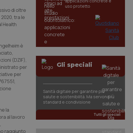
applicazioni concrete e
uso protetto
ivo di oltre
 2020, tra le
l Health
Ingelheim è
nciato,
zioni (DZIF),
Gli speciali
inistrato per
ziative per
I767551,
azione
Sanità digitale per garantire più
salute e sostenibilità. Ma servono
standard e condivisione
ne la
Tutti gli speciali
ra al lavoro
,
amo raggiunto