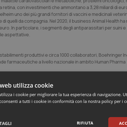
e malattie cardiovascolari e metaboliche, problemi oncologici, 
retina, con investimenti che ammontano a 3,28 miliardi di euro.
lheim uno dei più grandi fornitori di vaccini e medicinali veteri
di quelli da compagnia. Nel 2020, il business Animal Health ha
euro. In particolare, i segmenti degli antiparassitari per suini e
e aspettative.
 stabilimenti produttivi e circa 1000 collaboratori, Boehringer 
iende farmaceutiche a livello nazionale in ambito Human Pharma (
arto Human Pharma, una lieve flessione rispetto al 2019 (-2,4
web utilizza cookie
 specialistiche non correlate al Covid-19. Il timore del contagio 
ilizza i cookie per migliorare la tua esperienza di navigazione. Ut
di medicina territoriale e specialistica, oltre a comportare un’i
consenti a tutti i cookie in conformità con la nostra policy per i 
so anche il controllo delle patologie croniche, a discapito d
 in cui l’Azienda vanta una solida presenza sia nel settore deg
RIFIUTA
TAGLI
ACC