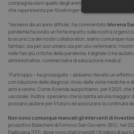
compagnia sia in quello degli animali da allevamento. Ques
che rappresenta per Boehringer Ingelheim Italia più del 70
Neces
“
Veniamo da un anno difficile”, ha commentato
Morena Sa
pandemia ha avuto un forte impatto sulla nostra organizzaz
la sicurezza dei nostri collaboratori, siamo comunque riusci
farmaci, sia per uso umano sia per uso veterinario. I nostri 
nelle fasi più critiche della pandemia. Il digitale ci ha aiuta
amministrative, commerciali e di educazione medica”.
I cookie necessari con
e l'accesso alle aree 
“Purtroppo – ha proseguito – abbiamo rilevato un effetto ne
con riduzione delle diagnosi, rinvio delle visite mediche e
Nome
anni a venire. Come Azienda auspichiamo, per il 2021, che 
VISITOR_PRIVACY_
vaccinale. Inoltre, speriamo che la spinta ad una maggior d
possano aiutare per il futuro ad assicurare la continuità dell
Non sono comunque mancati gli interventi di investimen
CookieScriptConse
produttivo Bidachem di Fornovo San Giovanni (BG), nel 2020 
Padovana (PD), dove sono stati investiti 1,6 milioni di euro 