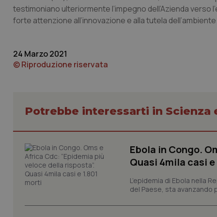
testimoniano ulteriormente l’impegno dell’Azienda verso l’e
tracking-sites-ironf
forte attenzione all’innovazione e alla tutela dell’ambiente 
tracking-enable
tracking-sites-ironf
session-id
24 Marzo 2021
© Riproduzione riservata
_ga
Potrebbe interessarti in Scienza
PHPSESSID
Ebola in Congo. Om
Quasi 4mila casi e
L’epidemia di Ebola nella R
del Paese, sta avanzando pi
_ga_KM60CM4NPH