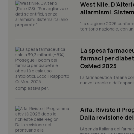
West Nile. D’Alteri
allarmismi. Sistem
Nome
Nome
“La stagione 2026 conferma
VISITOR_INFO1_LIV
territorio nazionale, con un
_ga_0VMQEQKQ1N
La spesa farmaceut
__Secure-YNID
farmaci per diabete
OsMed 2025
La farmaceutica italiana co
YSC
nuove terapie e dall'espan
complessiva per...
__Secure-
ROLLOUT_TOKEN
tracking-sites-
Aifa. Rivisto il Pr
ironfish-tracking-
Dalla revisione de
named-enable
L’Agenzia italiana del farma