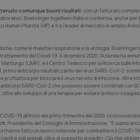
 ottenuto comunque buoni risultati:
con un fatturato compless
ollaboratori, Boehringer Ingelheim Italia si conferma, anche per il
to Human Pharma (HP) e tra i leader di mercato in ambito Anima
che, come le malattie respiratorie e la virologia, Boehringer 
 il trattamento del Covid-19. A dicembre 2020, l’Azienda ha annu
di Marburgo (UMR), e il Centro Tedesco per la Ricerca sulle Infe
67551, primo anticorpo neutralizzante del virus SARS-CoV-2, somm
ofilattica per bloccare il virus nel sito di infezione. Altre ini
o di anticorpi SARS-CoV-2 che possono essere combinati con B
s, oltre allo sviluppo di una terapia per evitare la micro-coagul
 COVID-19 all'inizio del primo trimestre del 2020, riconoscendo
ch
, Presidente del Consiglio di Amministrazione. "E siamo anco
ratori hanno fatto un lavoro notevole per combattere il COVID-19
azienti e agli animali, oltre al supporto ai medici. Ciò che abbi