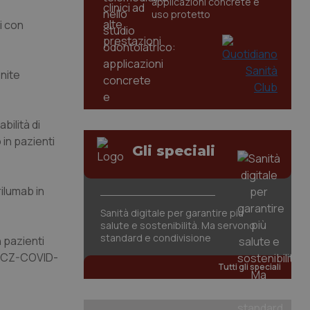
applicazioni concrete e
uso protetto
ti con
onite
bilità di
 in pazienti
Gli speciali
rilumab in
Sanità digitale per garantire più
salute e sostenibilità. Ma servono
standard e condivisione
n pazienti
T-TCZ-COVID-
Tutti gli speciali