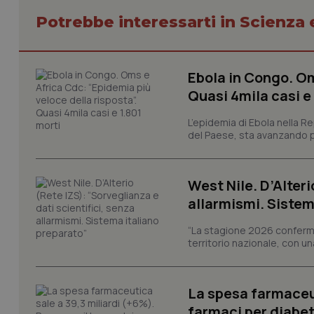
session-id
Potrebbe interessarti in Scienza
_ga
Ebola in Congo. Om
Quasi 4mila casi e
L’epidemia di Ebola nella R
del Paese, sta avanzando pi
PHPSESSID
West Nile. D’Alteri
allarmismi. Sistem
_ga_KM60CM4NPH
“La stagione 2026 conferma
territorio nazionale, con un
Nome
La spesa farmaceut
Nome
VISITOR_INFO1_LIV
farmaci per diabete