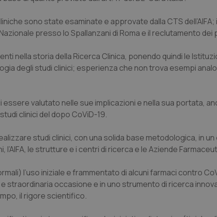
liniche sono state esaminate e approvate dalla CTS dell’AIFA; i
Nazionale presso lo Spallanzani di Roma e il reclutamento dei 
nti nella storia della Ricerca Clinica, ponendo quindi le Istituzion
ologia degli studi clinici; esperienza che non trova esempi analo
a di essere valutato nelle sue implicazioni e nella sua portata, a
studi clinici del dopo CoViD-19.
 realizzare studi clinici, con una solida base metodologica, in u
, l’AIFA, le strutture e i centri di ricerca e le Aziende Farmaceuti
rmali) l’uso iniziale e frammentato di alcuni farmaci contro C
de e straordinaria occasione e in uno strumento di ricerca innova
mpo, il rigore scientifico.