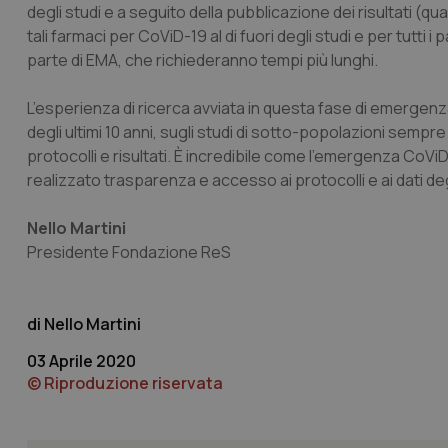
degli studi e a seguito della pubblicazione dei risultati (qua
tali farmaci per CoViD-19 al di fuori degli studi e per tutti
parte di EMA, che richiederanno tempi più lunghi.
L’esperienza di ricerca avviata in questa fase di emergenza d
I cookie necessari con
degli ultimi 10 anni, sugli studi di sotto-popolazioni semp
e l'accesso alle aree 
protocolli e risultati. È incredibile come l’emergenza CoVi
Nome
realizzato trasparenza e accesso ai protocolli e ai dati deg
VISITOR_PRIVACY_
Nello Martini
Presidente Fondazione ReS
CookieScriptConse
Nello Martini
03 Aprile 2020
© Riproduzione riservata
tracking-sites-ironf
tracking-enable
tracking-sites-ironf