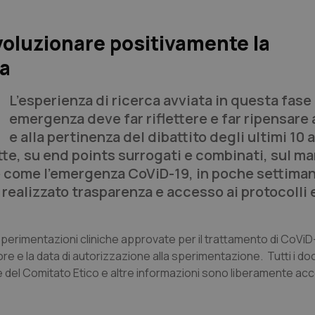
ivoluzionare positivamente la
ia
L’esperienza di ricerca avviata in questa fase 
emergenza deve far riflettere e far ripensare a
e alla pertinenza del dibattito degli ultimi 10 
tte, su end points surrogati e combinati, sul m
ile come l’emergenza CoViD-19, in poche settima
realizzato trasparenza e accesso ai protocolli e
e sperimentazioni cliniche approvate per il trattamento di CoViD
ore e la data di autorizzazione alla sperimentazione. Tutti i d
e del Comitato Etico e altre informazioni sono liberamente acce