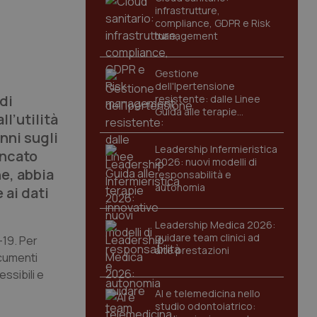
infrastrutture,
compliance, GDPR e Risk
management
Gestione
dell'Ipertensione
di
resistente: dalle Linee
Guida alle terapie
ll’utilità
innovative
anni sugli
Leadership Infermieristica
ancato
2026: nuovi modelli di
ne, abbia
responsabilità e
autonomia
 ai dati
Leadership Medica 2026:
guidare team clinici ad
-19. Per
alte prestazioni
ocumenti
ssibili e
AI e telemedicina nello
studio odontoiatrico: