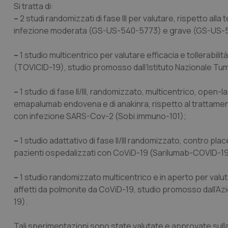
Si tratta di:
–
2 studi randomizzati di fase III per valutare, rispetto alla 
infezione moderata (GS-US-540-5773) e grave (GS-US-54
–
1 studio multicentrico per valutare efficacia e tollerabil
(TOVICID-19), studio promosso dall’Istituto Nazionale Tum
–
1 studio di fase II/III, randomizzato, multicentrico, open-la
emapalumab endovena e di anakinra, rispetto al trattamento 
con infezione SARS-Cov-2 (Sobi.immuno-101);
–
1 studio adattativo di fase II/III randomizzato, contro plac
pazienti ospedalizzati con CoViD-19 (Sarilumab-COVID-19
–
1 studio randomizzato multicentrico e in aperto per valut
affetti da polmonite da CoViD-19, studio promosso dall’A
19).
Tali sperimentazioni sono state valutate e approvate sulla ba