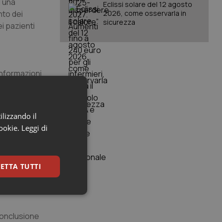
i una
Eclissi solare del 12 agosto
nto dei
2026, come osservarla in
sicurezza
i pazienti
 informazioni
efficacia e
 social-media
ilizzando il
cookie.
Leggi di
e modulato,
variabili
à degli
ETTA TUTTI
rimentazioni
iente e per
keting
conclusione