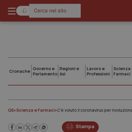
Governo e
Regioni e
Lavoro e
Scienza 
Cronache
Parlamento
Asl
Professioni
Farmaci
QS
»
Scienza e Farmaci
»
C’è voluto il coronavirus per rivoluzion
Stampa