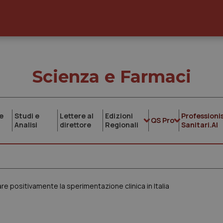
Scienza e Farmaci
e
Studi e
Lettere al
Edizioni
Professionis
QS Pro
Analisi
direttore
Regionali
Sanitari.AI
are positivamente la sperimentazione clinica in Italia