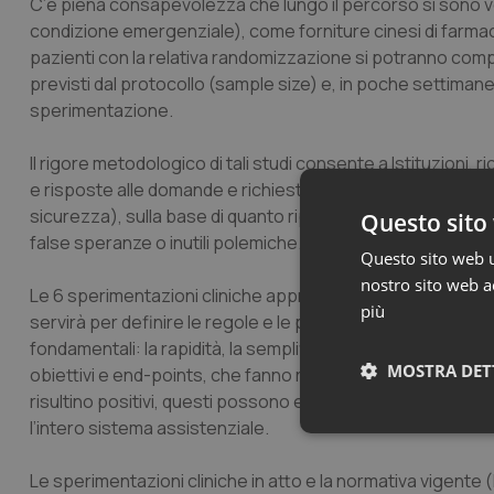
C’è piena consapevolezza che lungo il percorso si sono verif
condizione emergenziale), come forniture cinesi di farmaci
pazienti con la relativa randomizzazione si potranno comp
previsti dal protocollo (sample size) e, in poche settimane, a
sperimentazione.
Il rigore metodologico di tali studi consente a Istituzioni,
e risposte alle domande e richieste pressanti (es. sui criteri d
sicurezza), sulla base di quanto riportato nei rispettivi p
Questo sito 
false speranze o inutili polemiche.
Questo sito web ut
nostro sito web ac
Le 6 sperimentazioni cliniche approvate da AIFA disegnan
più
servirà per definire le regole e le procedure degli studi clin
fondamentali: la rapidità, la semplificazione delle procedure
MOSTRA DET
obiettivi e end-points, che fanno riferimento alla mortalità 
risultino positivi, questi possono essere immediatamente tr
l’intero sistema assistenziale.
Neces
Le sperimentazioni cliniche in atto e la normativa vigente