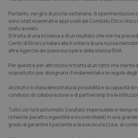
Pertanto, nel giro di poche settimane, 6 sperimentazioni c
sono stati esaminati e approvati dal Comitato Etico Unico 
stato avviato.
Si tratta di una iniziativa e di un risultato che non ha precede
Centri di Ricerca italiani alla frontiera di una nuova metod
altre Agenzie dei paesi europei e della stessa EMA.
Per questi e per altri motivi si tratta di un fatto che merit
soprattutto per disegnare i fondamentali e le regole degli 
Anzitutto è stata dimostrata la possibilità e la capacità di
condiviso di collaborazione e di partnership tra le Istituzioni
Tutto ciò ha trasformato (risultato impensabile in tempi no
richieste peraltro ingestibili e incontrollabili) in una gran
grado di garantire il paziente e la sua sicurezza e, al conte