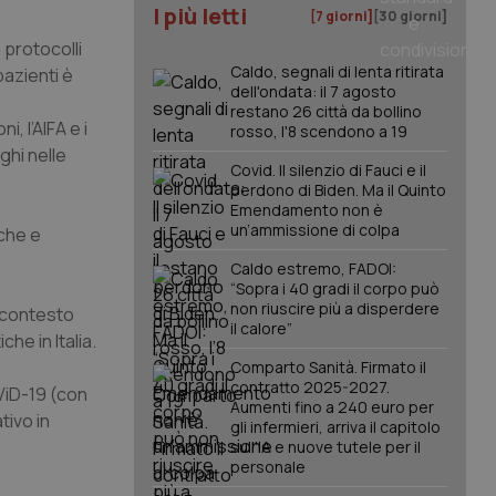
I più letti
[7 giorni]
[30 giorni]
 protocolli
Caldo, segnali di lenta ritirata
pazienti è
dell'ondata: il 7 agosto
restano 26 città da bollino
i, l’AIFA e i
rosso, l'8 scendono a 19
ghi nelle
Covid. Il silenzio di Fauci e il
perdono di Biden. Ma il Quinto
Emendamento non è
un’ammissione di colpa
nche e
Caldo estremo, FADOI:
“Sopra i 40 gradi il corpo può
non riuscire più a disperdere
n contesto
il calore”
che in Italia.
Comparto Sanità. Firmato il
contratto 2025-2027.
oViD-19 (con
Aumenti fino a 240 euro per
tivo in
gli infermieri, arriva il capitolo
sull'IA e nuove tutele per il
personale