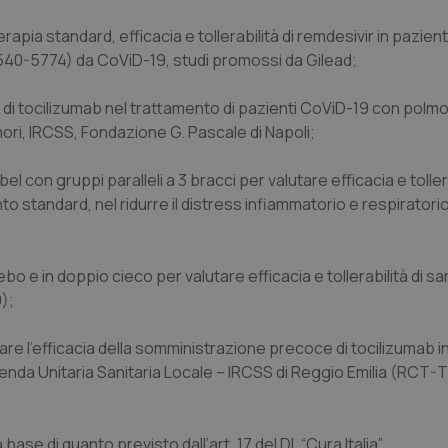
terapia standard, efficacia e tollerabilità di remdesivir in pazien
0-5774) da CoViD-19, studi promossi da Gilead;
ità di tocilizumab nel trattamento di pazienti CoViD-19 con polm
ori, IRCSS, Fondazione G. Pascale di Napoli;
bel con gruppi paralleli a 3 bracci per valutare efficacia e tollera
standard, nel ridurre il distress infiammatorio e respiratorio
ebo e in doppio cieco per valutare efficacia e tollerabilità di sa
);
are l’efficacia della somministrazione precoce di tocilizumab i
zienda Unitaria Sanitaria Locale – IRCSS di Reggio Emilia (RC
se di quanto previsto dall’art. 17 del DL “Cura Italia”.