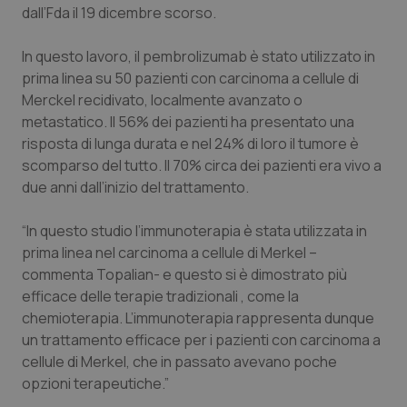
dall’Fda il 19 dicembre scorso.
Piemonte
HIV
In questo lavoro, il pembrolizumab è stato utilizzato in
prima linea su 50 pazienti con carcinoma a cellule di
Provincia Autonoma di Bolzano
Infezioni & Febbre
Merckel recidivato, localmente avanzato o
metastatico. Il 56% dei pazienti ha presentato una
Provincia Autonoma di Trento
Ipertensione & Scompenso
risposta di lunga durata e nel 24% di loro il tumore è
scomparso del tutto. Il 70% circa dei pazienti era vivo a
Puglia
Malattie rare
due anni dall’inizio del trattamento.
Sardegna
Malattia di Crohn & Rettocolite Ulcerosa
“In questo studio l’immunoterapia è stata utilizzata in
prima linea nel carcinoma a cellule di Merkel –
Sicilia
Neuroscienze & patologie neurodegenerative
commenta Topalian- e questo si è dimostrato più
efficace delle terapie tradizionali , come la
Toscana
Obesità
chemioterapia. L’immunoterapia rappresenta dunque
un trattamento efficace per i pazienti con carcinoma a
cellule di Merkel, che in passato avevano poche
Umbria
Oftalmologia
opzioni terapeutiche.”