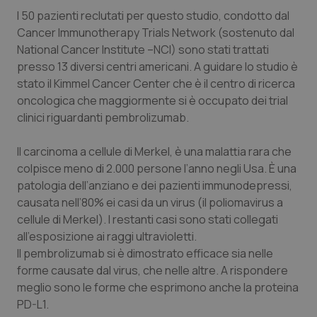
Valle D’Aosta
Oncodermatologia
I 50 pazienti reclutati per questo studio, condotto dal
Cancer Immunotherapy Trials Network
(sostenuto dal
Veneto
Oncoematologia
National Cancer Institute –NCI) sono stati trattati
presso 13 diversi centri americani. A guidare lo studio è
Oncologia & Nutrizione
stato il Kimmel Cancer Center che è il centro di ricerca
oncologica che maggiormente si è occupato dei trial
Psoriasi & pelle
clinici riguardanti pembrolizumab.
Quotidiano Cardiologia
Il carcinoma a cellule di Merkel, è una malattia rara che
colpisce meno di 2.000 persone l’anno negli Usa. È una
patologia dell’anziano e dei pazienti immunodepressi,
Quotidiano Chirurgia
causata nell’80% ei casi da un virus (il poliomavirus a
cellule di Merkel). I restanti casi sono stati collegati
Quotidiano Oncologia
all’esposizione ai raggi ultravioletti.
Il pembrolizumab si è dimostrato efficace sia nelle
Quotidiano Pediatria
forme causate dal virus, che nelle altre. A rispondere
meglio sono le forme che esprimono anche la proteina
Rene & patologie urogenitali
PD-L1.