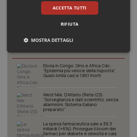
ACCETTA TUTTI
RIFIUTA
Potrebbe interessarti in
MOSTRA DETTAGLI
Scienza e Farmaci
Necessari
Statistici
Marketing
Ebola in Congo. Oms e Africa Cdc:
“Epidemia più veloce della risposta”.
Quasi 4mila casi e 1.801 morti
West Nile. D’Alterio (Rete IZS):
Necessari
Statistici
Marketing
“Sorveglianza e dati scientifici, senza
allarmismi. Sistema italiano
I cookie necessari contribuiscono a rendere fruibile il
preparato”
sito web abilitandone funzionalità di base quali la
navigazione sulle pagine e l'accesso alle aree
protette del sito. Il sito web non è in grado di
La spesa farmaceutica sale a 39,3
funzionare correttamente senza questi cookie.
miliardi (+6%). Prosegue il boom dei
farmaci per diabete e obesità e cala
Nome
Fornitore
/
Dominio
Scaden