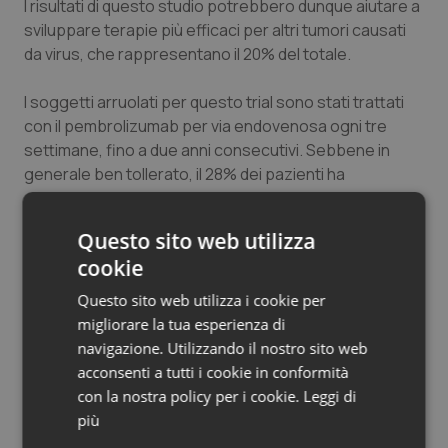
I risultati di questo studio potrebbero dunque aiutare a
Salute orale & impianti
sviluppare terapie più efficaci per altri tumori causati
da virus, che rappresentano il 20% del totale.
Sangue & coagulazione
I soggetti arruolati per questo trial sono stati trattati
con il pembrolizumab per via endovenosa ogni tre
Tiroide
settimane, fino a due anni consecutivi. Sebbene in
generale ben tollerato, il 28% dei pazienti ha
Tumore al seno
presentato effetti indesiderati gravi, compreso un
decesso correlato al trattamento.
Tumore ovarico
Questo sito web utilizza
cookie
Maria Rita Montebelli
Tumori del Polmone & Testa Collo
Questo sito web utilizza i cookie per
migliorare la tua esperienza di
Tumori gastrointestinali
Maria Rita Montebelli
navigazione. Utilizzando il nostro sito web
acconsenti a tutti i cookie in conformità
07 Febbraio 2019
Ulcera & Reflusso
con la nostra policy per i cookie.
Leggi di
© Riproduzione riservata
più
Vaccini