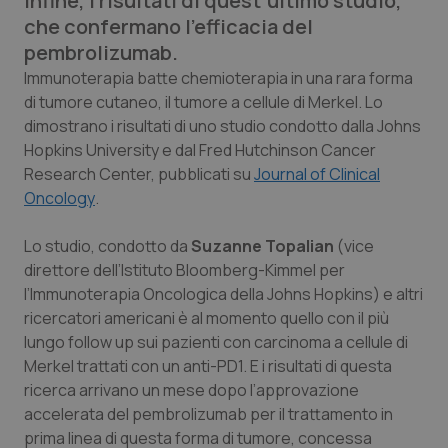
infine, i risultati di quest’ultimo studio,
Calabria
Asma & BPCO
che confermano l’efficacia del
pembrolizumab.
Campania
Car-T
Immunoterapia batte chemioterapia in una rara forma
di tumore cutaneo, il tumore a cellule di Merkel. Lo
Emilia-Romagna
Colesterolo & coronaropatie
dimostrano i risultati di uno studio condotto dalla Johns
Hopkins University e dal Fred Hutchinson Cancer
Friuli Venezia Giulia
Dermatite Atopica
Research Center, pubblicati su
Journal of Clinical
Oncology
.
Lazio
Diabete & glucometri
Lo studio, condotto da
Suzanne Topalian
(vice
direttore dell’Istituto Bloomberg-Kimmel per
Liguria
Disturbi dell’umore
l’Immunoterapia Oncologica della Johns Hopkins) e altri
ricercatori americani è al momento quello con il più
Lombardia
Dolore
lungo follow up sui pazienti con carcinoma a cellule di
Merkel trattati con un anti-PD1. E i risultati di questa
Marche
Donna & Salute
ricerca arrivano un mese dopo l’approvazione
accelerata del pembrolizumab per il trattamento in
Molise
Epatiti
prima linea di questa forma di tumore, concessa