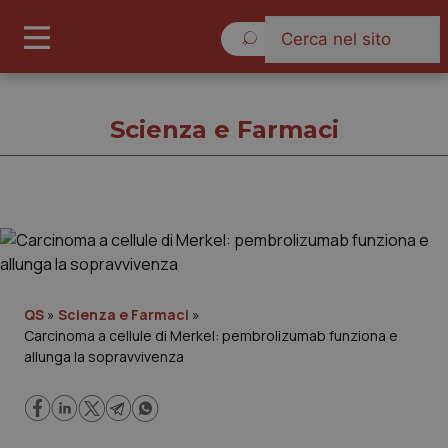
Sabato 8 Agosto 2026
Scienza e Farmaci
Scienza e Farmaci
Cronache
QS
»
Scienza e Farmaci
»
Carcinoma a cellule di Merkel: pembrolizumab funziona e
Governo e Parlamento
allunga la sopravvivenza
Regioni e Asl
Lavoro e Professioni