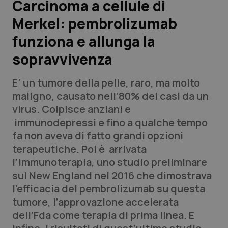
Carcinoma a cellule di
Merkel: pembrolizumab
Scienza e Farmaci
funziona e allunga la
Studi e Analisi
sopravvivenza
Lettere al direttore
E’ un tumore della pelle, raro, ma molto
maligno, causato nell’80% dei casi da un
Edizioni Regionali
virus. Colpisce anziani e
immunodepressi e fino a qualche tempo
QS Pro
fa non aveva di fatto grandi opzioni
terapeutiche. Poi è arrivata
Professionisti Sanitari.AI
l’immunoterapia, uno studio preliminare
sul
New England
nel 2016 che dimostrava
Abruzzo
QS Pro Gold
l’efficacia del pembrolizumab su questa
tumore, l’approvazione accelerata
QS Club
Newsletter
Basilicata
Artrite & artrosi
dell’Fda come terapia di prima linea. E