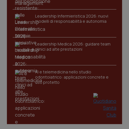
Leadership Infermieristica 2026: nuovi
modelli di responsabilità e autonomia
Leadership Medica 2026: guidare team
tracking-sites-ironfish-
www.quotidianosanita.it
4
tracking-enable
clinici ad alte prestazioni
settim
2 gior
AI e telemedicina nello studio
odontoiatrico: applicazioni concrete e
tracking-sites-ironfish-
www.quotidianosanita.it
4
session-id
settim
uso protetto
2 gior
_ga
1 anno
Google LLC
mes
.quotidianosanita.it