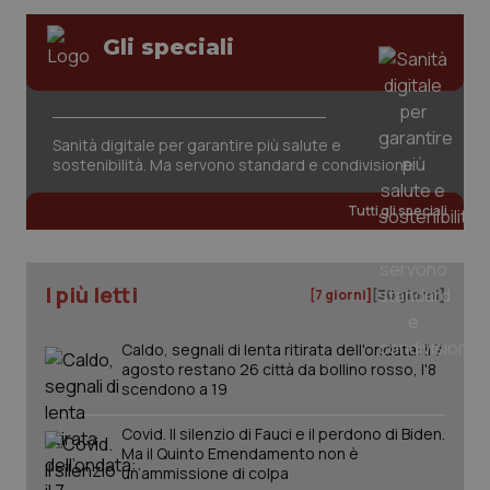
Gli speciali
Sanità digitale per garantire più salute e
sostenibilità. Ma servono standard e condivisione
Tutti gli speciali
I più letti
[7 giorni]
[30 giorni]
Caldo, segnali di lenta ritirata dell'ondata: il 7
agosto restano 26 città da bollino rosso, l'8
scendono a 19
Covid. Il silenzio di Fauci e il perdono di Biden.
Ma il Quinto Emendamento non è
un’ammissione di colpa
PHPSESSID
Sessio
PHP.net