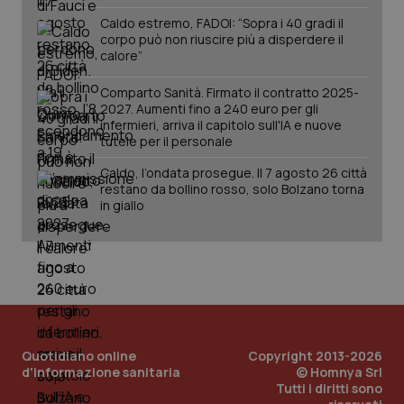
www.quotidianosanita.it
Caldo estremo, FADOI: “Sopra i 40 gradi il
corpo può non riuscire più a disperdere il
calore”
Comparto Sanità. Firmato il contratto 2025-
2027. Aumenti fino a 240 euro per gli
infermieri, arriva il capitolo sull'IA e nuove
tutele per il personale
Caldo, l’ondata prosegue. Il 7 agosto 26 città
restano da bollino rosso, solo Bolzano torna
in giallo
_ga_KM60CM4NPH
.quotidianosanita.it
1 anno
mes
Quotidiano online
Copyright 2013-2026
d'informazione sanitaria
© Homnya Srl
Tutti i diritti sono