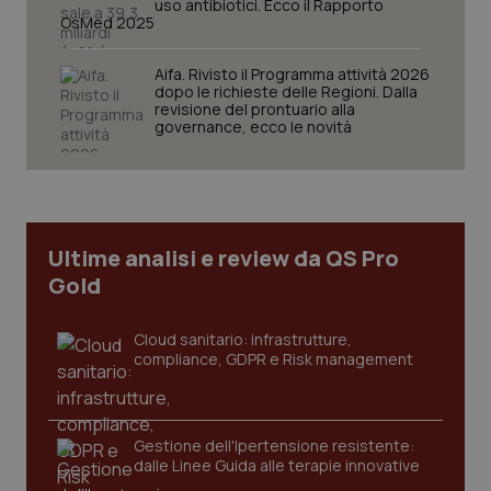
uso antibiotici. Ecco il Rapporto
OsMed 2025
VISITOR_PRIVACY_METADATA
5 mesi
YouTube
settim
.youtube.com
Aifa. Rivisto il Programma attività 2026
dopo le richieste delle Regioni. Dalla
revisione del prontuario alla
governance, ecco le novità
Ultime analisi e review da QS Pro
Gold
Cloud sanitario: infrastrutture,
compliance, GDPR e Risk management
CookieScriptConsent
5 mesi
CookieScript
settim
www.quotidianosanita.it
Gestione dell'Ipertensione resistente:
dalle Linee Guida alle terapie innovative