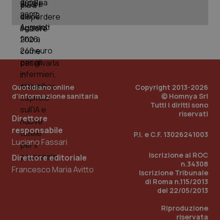
You
ges
del
e d
per
del
ute
tracking-sites-
www.quotidianosanita.it
4
Que
ironfish-tracking-
settimane
imp
named-enable
2 giorni
dal
per 
Quotidiano online
Copyright 2013-2026
sis
d'informazione sanitaria
© Homnya Srl
sol
ute
Tutti i diritti sono
ide
riservati
Wel
Direttore
responsabile
P.I. e C.F. 13026241003
Luciano Fassari
Iscrizione al ROC
Direttore editoriale
n.34308
Francesco Maria Avitto
Iscrizione Tribunale
di Roma n.115/2013
del 22/05/2013
Riproduzione
riservata