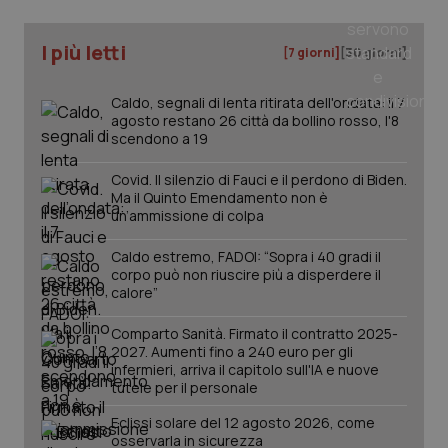
nuo
ver
dell
I più letti
You
[7 giorni]
[30 giorni]
__Secure-YNID
.youtube.com
5 mesi 4
Que
settimane
imp
Caldo, segnali di lenta ritirata dell'ondata: il 7
You
agosto restano 26 città da bollino rosso, l'8
ten
pre
scendono a 19
del
vid
Covid. Il silenzio di Fauci e il perdono di Biden.
inco
può
Ma il Quinto Emendamento non è
det
un’ammissione di colpa
vis
web
uti
Caldo estremo, FADOI: “Sopra i 40 gradi il
nuo
corpo può non riuscire più a disperdere il
ver
dell
calore”
You
Comparto Sanità. Firmato il contratto 2025-
YSC
Sessione
Que
Google LLC
imp
.youtube.com
2027. Aumenti fino a 240 euro per gli
You
infermieri, arriva il capitolo sull'IA e nuove
ten
tutele per il personale
vis
vid
Eclissi solare del 12 agosto 2026, come
__Secure-
.youtube.com
5 mesi 4
Que
osservarla in sicurezza
ROLLOUT_TOKEN
settimane
imp