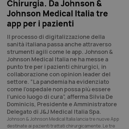
Chirurgia. Da Johnson &
Johnson Medical Italia tre
Scienza e Farmaci
app per i pazienti
Studi e Analisi
Il processo di digitalizzazione della
Lettere al direttore
sanità italiana passa anche attraverso
strumenti agili come le app. Johnson &
Edizioni Regionali
Johnson Medical Italia ne ha messe a
punto tre per i pazienti chirurgici, in
QS Pro
collaborazione con opinion leader del
settore. “La pandemia ha evidenziato
Professionisti Sanitari.AI
come l’ospedale non possa più essere
l’unico luogo di cura”, afferma Silvia De
Abruzzo
QS Pro Gold
Dominicis, Presidente e Amministratore
Delegato di J&J Medical Italia Spa.
QS Club
Newsletter
Basilicata
Artrite & artrosi
Johnson & Johnson Medical Italia lancia tre nuove App
destinate ai pazienti trattati chirurgicamente. Le tre