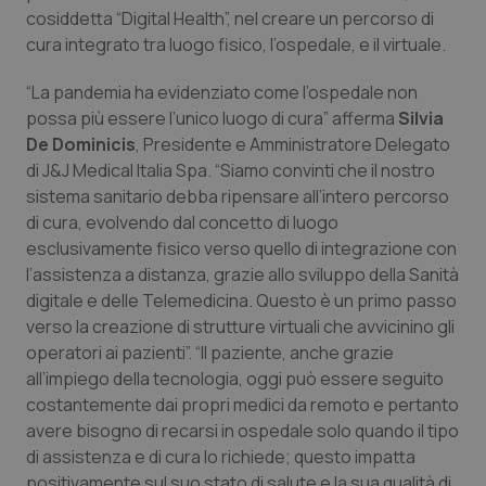
Valle D’Aosta
Oncodermatologia
cosiddetta “Digital Health”, nel creare un percorso di
cura integrato tra luogo fisico, l’ospedale, e il virtuale.
Veneto
Oncoematologia
“La pandemia ha evidenziato come l’ospedale non
Oncologia & Nutrizione
possa più essere l’unico luogo di cura” afferma
Silvia
De Dominicis
, Presidente e Amministratore Delegato
di J&J Medical Italia Spa. “Siamo convinti che il nostro
Psoriasi & pelle
sistema sanitario debba ripensare all’intero percorso
di cura, evolvendo dal concetto di luogo
Quotidiano Cardiologia
esclusivamente fisico verso quello di integrazione con
l’assistenza a distanza, grazie allo sviluppo della Sanità
Quotidiano Chirurgia
digitale e delle Telemedicina. Questo è un primo passo
verso la creazione di strutture virtuali che avvicinino gli
Quotidiano Oncologia
operatori ai pazienti”. “Il paziente, anche grazie
all’impiego della tecnologia, oggi può essere seguito
Quotidiano Pediatria
costantemente dai propri medici da remoto e pertanto
avere bisogno di recarsi in ospedale solo quando il tipo
Rene & patologie urogenitali
di assistenza e di cura lo richiede; questo impatta
positivamente sul suo stato di salute e la sua qualità di