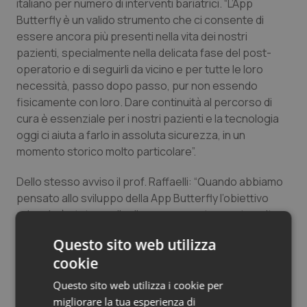
italiano per numero di interventi bariatrici. “L’App
Butterfly è un valido strumento che ci consente di
essere ancora più presenti nella vita dei nostri
pazienti, specialmente nella delicata fase del post-
operatorio e di seguirli da vicino e per tutte le loro
necessità, passo dopo passo, pur non essendo
fisicamente con loro. Dare continuità al percorso di
cura è essenziale per i nostri pazienti e la tecnologia
oggi ci aiuta a farlo in assoluta sicurezza, in un
momento storico molto particolare”.
Dello stesso avviso il prof. Raffaelli: “Quando abbiamo
pensato allo sviluppo della App Butterfly l’obiettivo
primario è stato quello di creare uno strumento volto
ad integrare le normali attività assistenziali, non per
Questo sito web utilizza
sostituirle, ma per rendere più agevole la costante
cookie
interazione tra il personale sanitario ed il paziente. La
chirurgia bariatrica rappresenta, infatti, un
Questo sito web utilizza i cookie per
cambiamento radicale, per affrontare il quale i pazienti
migliorare la tua esperienza di