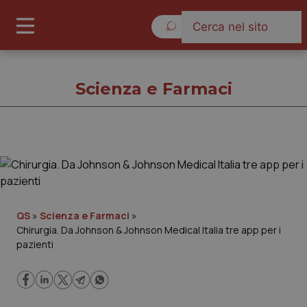
Venerdì 7 Agosto 2026
Scienza e Farmaci
Scienza e Farmaci
Cronache
QS
»
Scienza e Farmaci
»
Chirurgia. Da Johnson & Johnson Medical Italia tre app per i
Governo e Parlamento
pazienti
Regioni e Asl
Lavoro e Professioni