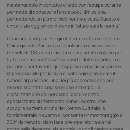
mantenendolo in contatto diretto con l’equipe curante
I cookie necessari contribuiscono a rendere fruibile il
sito web abilitandone funzionalità di base quali la
permette di abbassare l’ansia post-dimissione,
navigazione sulle pagine e l'accesso alle aree
permettendo un più morbido rientro a casa. Questo è
protette del sito. Il sito web non è in grado di
funzionare correttamente senza questi cookie.
un servizio oggi unico, ma che in futuro sarà la norma.”
Nome
Fornitore
/
Dominio
Scaden
Conclude poi il prof. Sergio Alfieri, direttore del Centro
VISITOR_PRIVACY_METADATA
5 mesi
YouTube
Chirurgico del Pancreas del policlinico universitario
settim
.youtube.com
Gemelli IRCCS, centro di riferimento ad alto volume per
tutto il centro sud Italia: “Il supporto della tecnologia è
prezioso per favorire quell’approccio multidisciplinare
imprescindibile per la cura di patologie gravi come il
tumore al pancreas, uno dei più aggressivi che può
essere sconfitto solo se preso in tempo. La
digitalizzazione del percorso, per un centro
specializzato di riferimento come il nostro, che
accoglie pazienti anche del Centro Sud Italia, è
fondamentale in quanto ci consente un monitoraggio a
360° da remoto, sia in fase pre-operatoria sia nel
corso della degenza, sia a domicilio con il rientro a casa