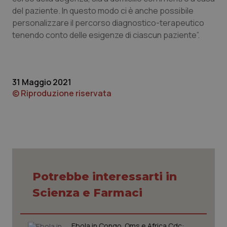
CookieScriptConsent
5 mesi
del paziente. In questo modo ci è anche possibile
CookieScript
settim
www.quotidianosanita.it
personalizzare il percorso diagnostico-terapeutico
tenendo conto delle esigenze di ciascun paziente”.
31 Maggio 2021
© Riproduzione riservata
tracking-sites-ironfish-
www.quotidianosanita.it
4
tracking-enable
settim
2 gior
Potrebbe interessarti in
Scienza e Farmaci
tracking-sites-ironfish-
www.quotidianosanita.it
4
session-id
settim
2 gior
Ebola in Congo. Oms e Africa Cdc: