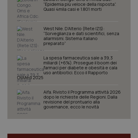
“Epidemia più veloce della risposta”.
Quasi 4mila casi e 1.801 morti
_ga
1 anno
Google LLC
mes
.quotidianosanita.it
West Nile. D’Alterio (Rete IZS):
“Sorveglianza e dati scientifici, senza
allarmismi. Sistema italiano
preparato”
La spesa farmaceutica sale a 39,3
miliardi (+6%). Prosegue il boom dei
farmaci per diabete e obesità e cala
uso antibiotici. Ecco il Rapporto
OsMed 2025
Aifa. Rivisto il Programma attività 2026
dopo le richieste delle Regioni. Dalla
revisione del prontuario alla
governance, ecco le novità