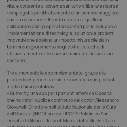
vita, e consente al sistema sanitario di liberare risorse
Salute orale & impianti
reimpiegabili per il trattamento di un sempre maggiore
numero di persone. Il nostro intento è quello di
Sangue & coagulazione
collaborare con gli operatori sanitari per lo sviluppo e
l’implementazione di tecnologie, soluzioni e prodotti
Tiroide
innovativi che abbiano un impatto misurabile sia in
termini di miglioramento degli esiti di cura che di
Tumore al seno
efficientamento delle risorse impiegate dal servizio
sanitario”.
Tumore ovarico
Tre al momento le app implementate, grazie alla
profonda esperienza clinico-scientifica di importanti
Tumori del Polmone & Testa Collo
medici chirurghi italiani:
– Butterfly, una app per i pazienti affetti da Obesità,
Tumori gastrointestinali
che ha visto il duplice contributo del dottor Alessandro
Giovanelli, Direttore dell’Istituto Nazionale per la Cura
Ulcera & Reflusso
dell’Obesità (INCO) presso l’IRCCS Policlinico San
Donato di Milano e del prof. Marco Raffaelli, Direttore
Vaccini