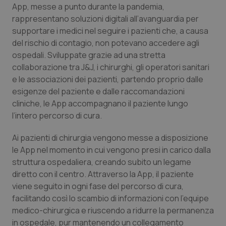
App, messe a punto durante la pandemia,
Calabria
Asma & BPCO
rappresentano soluzioni digitali all’avanguardia per
supportare i medici nel seguire i pazienti che, a causa
Campania
Car-T
del rischio di contagio, non potevano accedere agli
ospedali. Sviluppate grazie ad una stretta
Emilia-Romagna
Colesterolo & coronaropatie
collaborazione tra J&J, i chirurghi, gli operatori sanitari
e le associazioni dei pazienti, partendo proprio dalle
Friuli Venezia Giulia
Dermatite Atopica
esigenze del paziente e dalle raccomandazioni
cliniche, le App accompagnano il paziente lungo
Lazio
Diabete & glucometri
l’intero percorso di cura.
Ai pazienti di chirurgia vengono messe a disposizione
Liguria
Disturbi dell’umore
le App nel momento in cui vengono presi in carico dalla
struttura ospedaliera, creando subito un legame
Lombardia
Dolore
diretto con il centro. Attraverso la App, il paziente
viene seguito in ogni fase del percorso di cura,
Marche
Donna & Salute
facilitando così lo scambio di informazioni con l’equipe
medico-chirurgica e riuscendo a ridurre la permanenza
Molise
Epatiti
in ospedale, pur mantenendo un collegamento