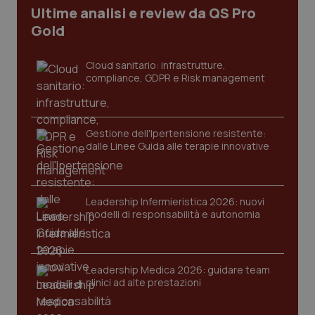
Ultime analisi e review da QS Pro
Gold
Cloud sanitario: infrastrutture,
PHPSESSID
Sessio
PHP.net
compliance, GDPR e Risk management
www.quotidianosanita.it
Gestione dell'Ipertensione resistente:
dalle Linee Guida alle terapie innovative
Leadership Infermieristica 2026: nuovi
modelli di responsabilità e autonomia
Leadership Medica 2026: guidare team
clinici ad alte prestazioni