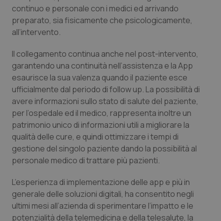
continuo e personale con i medici ed arrivando
Piemonte
HIV
preparato, sia fisicamente che psicologicamente,
all’intervento.
Provincia Autonoma di Bolzano
Infezioni & Febbre
Il collegamento continua anche nel post-intervento,
garantendo una continuità nell’assistenza e la App
Provincia Autonoma di Trento
Ipertensione & Scompenso
esaurisce la sua valenza quando il paziente esce
ufficialmente dal periodo di follow up. La possibilità di
Puglia
Malattie rare
avere informazioni sullo stato di salute del paziente,
per l’ospedale ed il medico, rappresenta inoltre un
Sardegna
Malattia di Crohn & Rettocolite Ulcerosa
patrimonio unico di informazioni utili a migliorare la
qualità delle cure, e quindi ottimizzare i tempi di
Sicilia
Neuroscienze & patologie neurodegenerative
gestione del singolo paziente dando la possibilità al
personale medico di trattare più pazienti.
Toscana
Obesità
L’esperienza di implementazione delle app e più in
generale delle soluzioni digitali, ha consentito negli
Umbria
Oftalmologia
ultimi mesi all’azienda di sperimentare l’impatto e le
potenzialità della telemedicina e della telesalute, la