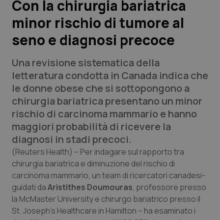
Con la chirurgia bariatrica
minor rischio di tumore al
Scienza e Farmaci
seno e diagnosi precoce
Studi e Analisi
Una revisione sistematica della
Lettere al direttore
letteratura condotta in Canada indica che
le donne obese che si sottopongono a
Edizioni Regionali
chirurgia bariatrica presentano un minor
rischio di carcinoma mammario e hanno
QS Pro
maggiori probabilità di ricevere la
diagnosi in stadi precoci.
Professionisti Sanitari.AI
(Reuters Health)
– Per indagare sul rapporto tra
chirurgia bariatrica e diminuzione del rischio di
carcinoma mammario, un team di ricercatori canadesi-
Abruzzo
QS Pro Gold
guidati da
Aristithes Doumouras
, professore presso
QS Club
Newsletter
la McMaster University e chirurgo bariatrico presso il
Basilicata
Artrite & artrosi
St. Joseph’s Healthcare in Hamilton – ha esaminato i