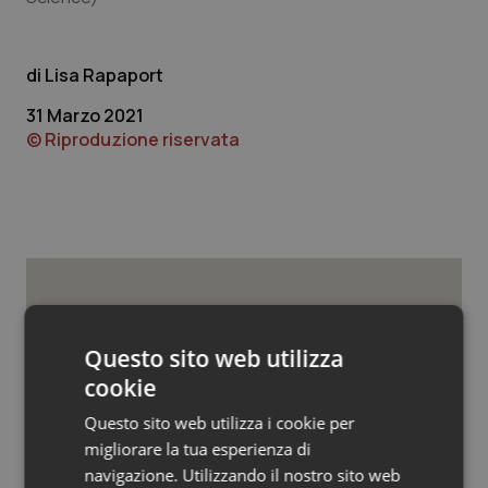
Valle D’Aosta
Oncodermatologia
Veneto
Oncoematologia
Lisa Rapaport
31 Marzo 2021
Oncologia & Nutrizione
© Riproduzione riservata
Psoriasi & pelle
Quotidiano Cardiologia
Quotidiano Chirurgia
Potrebbe interessarti in
Quotidiano Oncologia
Scienza e Farmaci
Questo sito web utilizza
cookie
Quotidiano Pediatria
Questo sito web utilizza i cookie per
Ebola in Congo. Oms e Africa Cdc:
“Epidemia più veloce della risposta”.
migliorare la tua esperienza di
Rene & patologie urogenitali
Quasi 4mila casi e 1.801 morti
navigazione. Utilizzando il nostro sito web