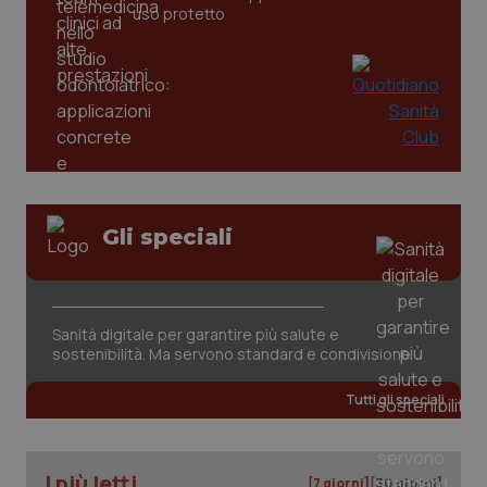
settim
www.quotidianosanita.it
uso protetto
Gli speciali
tracking-sites-ironfish-
www.quotidianosanita.it
4
tracking-enable
settim
2 gior
Sanità digitale per garantire più salute e
sostenibilità. Ma servono standard e condivisione
tracking-sites-ironfish-
www.quotidianosanita.it
4
Tutti gli speciali
session-id
settim
2 gior
I più letti
[7 giorni]
[30 giorni]