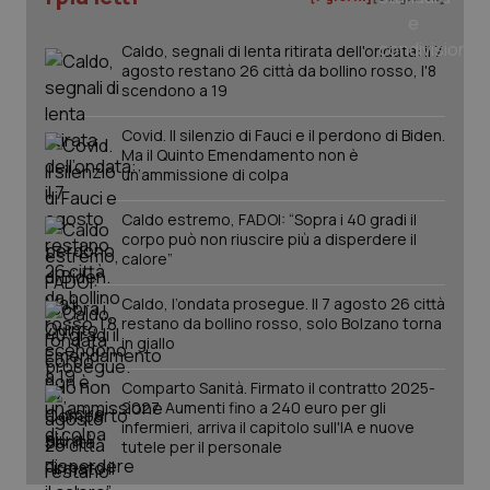
_ga
1 anno
Google LLC
mes
.quotidianosanita.it
Caldo, segnali di lenta ritirata dell'ondata: il 7
agosto restano 26 città da bollino rosso, l'8
scendono a 19
Covid. Il silenzio di Fauci e il perdono di Biden.
Ma il Quinto Emendamento non è
un’ammissione di colpa
Caldo estremo, FADOI: “Sopra i 40 gradi il
corpo può non riuscire più a disperdere il
calore”
Caldo, l’ondata prosegue. Il 7 agosto 26 città
restano da bollino rosso, solo Bolzano torna
in giallo
Comparto Sanità. Firmato il contratto 2025-
2027. Aumenti fino a 240 euro per gli
infermieri, arriva il capitolo sull'IA e nuove
tutele per il personale