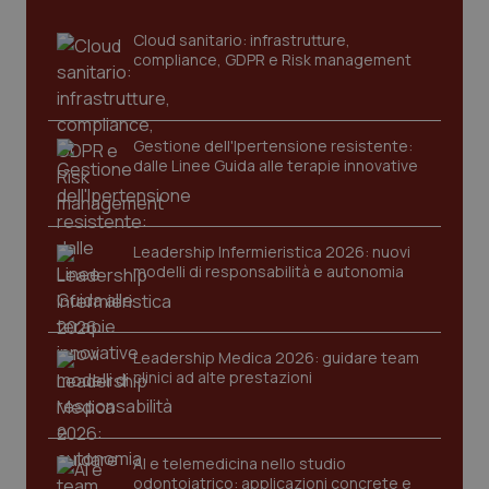
sito web abilitandone funzionalità di base quali la
navigazione sulle pagine e l'accesso alle aree
Cloud sanitario: infrastrutture,
protette del sito. Il sito web non è in grado di
compliance, GDPR e Risk management
funzionare correttamente senza questi cookie.
Nome
Fornitore
/
Dominio
Scaden
VISITOR_PRIVACY_METADATA
5 mesi
YouTube
settim
.youtube.com
Gestione dell'Ipertensione resistente:
dalle Linee Guida alle terapie innovative
Leadership Infermieristica 2026: nuovi
modelli di responsabilità e autonomia
Leadership Medica 2026: guidare team
clinici ad alte prestazioni
AI e telemedicina nello studio
CookieScriptConsent
5 mesi
CookieScript
odontoiatrico: applicazioni concrete e