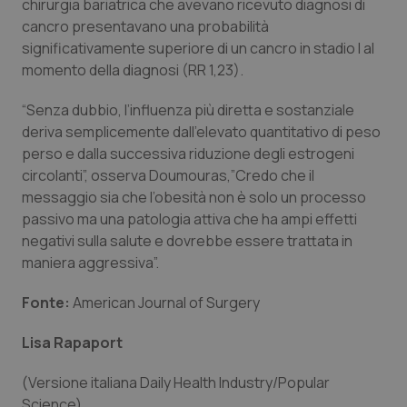
chirurgia bariatrica che avevano ricevuto diagnosi di
cancro presentavano una probabilità
Piemonte
HIV
significativamente superiore di un cancro in stadio I al
momento della diagnosi (RR 1,23).
Provincia Autonoma di Bolzano
Infezioni & Febbre
“Senza dubbio, l’influenza più diretta e sostanziale
Provincia Autonoma di Trento
Ipertensione & Scompenso
deriva semplicemente dall’elevato quantitativo di peso
perso e dalla successiva riduzione degli estrogeni
Puglia
Malattie rare
circolanti”, osserva Doumouras,”Credo che il
messaggio sia che l’obesità non è solo un processo
passivo ma una patologia attiva che ha ampi effetti
Sardegna
Malattia di Crohn & Rettocolite Ulcerosa
negativi sulla salute e dovrebbe essere trattata in
maniera aggressiva”.
Sicilia
Neuroscienze & patologie neurodegenerative
Fonte:
American Journal of Surgery
Toscana
Obesità
Lisa Rapaport
Umbria
Oftalmologia
(Versione italiana Daily Health Industry/Popular
Science)