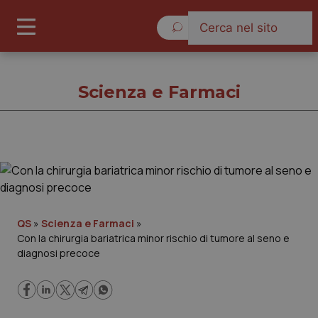
Lunedì 10 Agosto 2026
Scienza e Farmaci
Scienza e Farmaci
Cronache
QS
»
Scienza e Farmaci
»
Con la chirurgia bariatrica minor rischio di tumore al seno e
Governo e Parlamento
diagnosi precoce
Regioni e Asl
Lavoro e Professioni