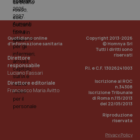
PHPSESSID
Sessio
PHP.net
www.quotidianosanita.it
Quotidiano online
Copyright 2013-2026
d'informazione sanitaria
© Homnya Srl
Tutti i diritti sono
riservati
Direttore
responsabile
P.I. e C.F. 13026241003
Luciano Fassari
Iscrizione al ROC
Direttore editoriale
n.34308
Francesco Maria Avitto
Iscrizione Tribunale
di Roma n.115/2013
del 22/05/2013
Riproduzione
riservata
Privacy Policy
_ga_KM60CM4NPH
.quotidianosanita.it
1 anno