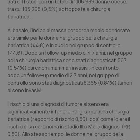
dati di 11 studi con un totale di 1.106.939 donne obese,
Calabria
Asma & BPCO
tra cui 105.295 (9,5%) sottoposte a chirurgia
bariatrica.
Campania
Car-T
Al basale, l’indice di massa corporea medio ponderato
Emilia-Romagna
Colesterolo & coronaropatie
era simile per le donne nel gruppo della chirurgia
bariatrica (44,8) e in quelle nel gruppo di controllo
(44,6). Dopo un follow-up medio di 4,7 anni, nel gruppo
Friuli Venezia Giulia
Dermatite Atopica
della chirurgia bariatrica sono stati diagnosticati 567
(0,54%) carcinomi mammari invasivi. In confronto,
Lazio
Diabete & glucometri
dopo un follow-up medio di 2,7 anni, nel gruppo di
controllo sono stati diagnosticati 8.365 (0,84%) tumori
Liguria
Disturbi dell’umore
al seno invasivi.
Lombardia
Dolore
Il rischio di una diagnosi di tumore al seno era
significativamente inferiore nel gruppo della chirurgia
Marche
Donna & Salute
bariatrica (rapporto di rischio 0,50), così come lo era il
rischio di un carcinoma in stadio III o IV alla diagnosi (RR
0,50). Allo stesso tempo, le donne nel gruppo della
Molise
Epatiti