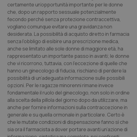
Calabria
Asma & BPCO
certamente un’opportunità importante per le donne
che, dopo un rapporto sessuale potenzialmente
fecondo perché senza protezione contraccettiva,
Campania
Car-T
vogliano comunque evitare una gravidanza non
desiderata. La possibilità di acquisto diretto in farmacia
Emilia-Romagna
Colesterolo & coronaropatie
senza l’obbligo di esibire una prescrizione medica,
anche se limitato alle sole donne di maggiore età, ha
Friuli Venezia Giulia
Dermatite Atopica
rappresentato un importante passo in avanti; le donne
che vi ricorrono, tuttavia, con l’eccezione di quelle che
Lazio
Diabete & glucometri
hanno un ginecologo di fiducia, rischiano di perdere la
possibilità di un’adeguata informazione sulle possibili
Liguria
Disturbi dell’umore
opzioni. Per le ragazze minorenni rimane invece
fondamentale il ruolo del ginecologo, non solo in ordine
Lombardia
Dolore
alla scelta della pillola del giorno dopo da utilizzare, ma
anche per fornire informazioni sulla contraccezione in
generale e su quella ormonale in particolare. Certo è
Marche
Donna & Salute
che le mutate condizioni di dispensazione fanno sì che
sia ora il farmacista a dover portare avanti un’azione di
Molise
Epatiti
informazione, sintetica ma completa, nei confronti