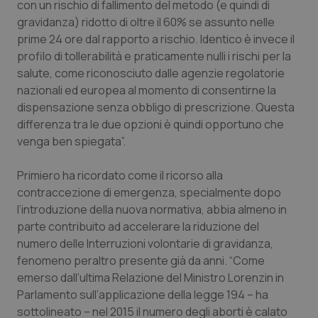
Valle D’Aosta
Oncodermatologia
con un rischio di fallimento del metodo (e quindi di
gravidanza) ridotto di oltre il 60% se assunto nelle
Veneto
Oncoematologia
prime 24 ore dal rapporto a rischio. Identico è invece il
profilo di tollerabilità e praticamente nulli i rischi per la
salute, come riconosciuto dalle agenzie regolatorie
Oncologia & Nutrizione
nazionali ed europea al momento di consentirne la
dispensazione senza obbligo di prescrizione. Questa
Psoriasi & pelle
differenza tra le due opzioni è quindi opportuno che
venga ben spiegata”.
Quotidiano Cardiologia
Primiero ha ricordato come il ricorso alla
Quotidiano Chirurgia
contraccezione di emergenza, specialmente dopo
l’introduzione della nuova normativa, abbia almeno in
Quotidiano Oncologia
parte contribuito ad accelerare la riduzione del
numero delle Interruzioni volontarie di gravidanza,
Quotidiano Pediatria
fenomeno peraltro presente già da anni. “Come
emerso dall’ultima Relazione del Ministro Lorenzin in
Parlamento sull’applicazione della legge 194 – ha
Rene & patologie urogenitali
sottolineato – nel 2015 il numero degli aborti è calato