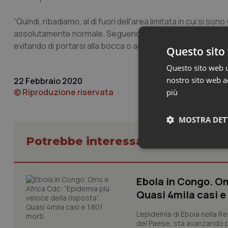
“Quindi, ribadiamo, al di fuori dell'area limitata in cui si son
assolutamente normale. Seguendo le elementari norme di ig
evitando di portarsi alla bocca o agli occhi le mani non lavat
Questo sito 
Questo sito web ut
nostro sito web ac
22 Febbraio 2020
© Riproduzione riservata
più
MOSTRA DET
Potrebbe interessarti in Scienza
Neces
Ebola in Congo. Om
Quasi 4mila casi e
L’epidemia di Ebola nella R
del Paese, sta avanzando pi