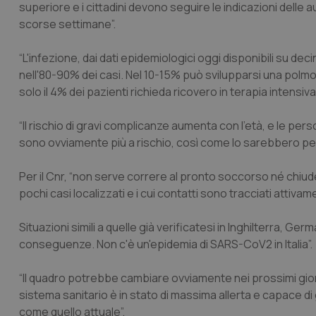
superiore e i cittadini devono seguire le indicazioni delle a
scorse settimane”.
“L'infezione, dai dati epidemiologici oggi disponibili su deci
nell'80-90% dei casi. Nel 10-15% può svilupparsi una polmo
solo il 4% dei pazienti richieda ricovero in terapia intensiva”
“Il rischio di gravi complicanze aumenta con l'età, e le 
sono ovviamente più a rischio, così come lo sarebbero per 
Per il Cnr, “non serve correre al pronto soccorso né chiud
pochi casi localizzati e i cui contatti sono tracciati attivam
Situazioni simili a quelle già verificatesi in Inghilterra, Ge
conseguenze. Non c'è un'epidemia di SARS-CoV2 in Italia”.
“Il quadro potrebbe cambiare ovviamente nei prossimi giorn
sistema sanitario è in stato di massima allerta e capace di
come quello attuale”.