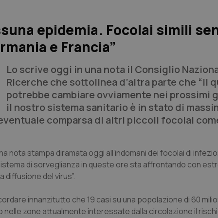
ssuna epidemia. Focolai simili se
rmania e Francia”
Lo scrive oggi in una nota il Consiglio Naziona
Ricerche che sottolinea d’altra parte che “il 
potrebbe cambiare ovviamente nei prossimi g
il nostro sistema sanitario è in stato di massi
eventuale comparsa di altri piccoli focolai com
a nota stampa diramata oggi all’indomani dei focolai di infezio
 sistema di sorveglianza in queste ore sta affrontando con est
a diffusione del virus”.
ordare innanzitutto che 19 casi su una popolazione di 60 milioni
nelle zone attualmente interessate dalla circolazione il risch