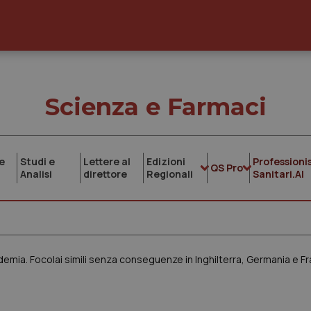
Scienza e Farmaci
e
Studi e
Lettere al
Edizioni
Professionis
QS Pro
Analisi
direttore
Regionali
Sanitari.AI
idemia. Focolai simili senza conseguenze in Inghilterra, Germania e Fr