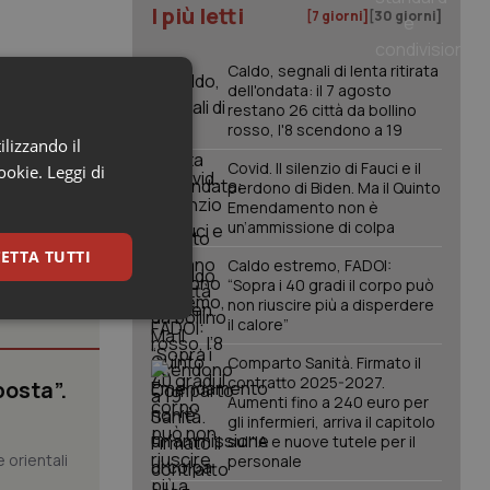
I più letti
[7 giorni]
[30 giorni]
ffollati, ed
Caldo, segnali di lenta ritirata
dell'ondata: il 7 agosto
restano 26 città da bollino
rosso, l'8 scendono a 19
ilizzando il
Covid. Il silenzio di Fauci e il
cookie.
Leggi di
perdono di Biden. Ma il Quinto
Emendamento non è
un’ammissione di colpa
ETTA TUTTI
Caldo estremo, FADOI:
“Sopra i 40 gradi il corpo può
non riuscire più a disperdere
keting
il calore”
Comparto Sanità. Firmato il
contratto 2025-2027.
posta”.
Aumenti fino a 240 euro per
gli infermieri, arriva il capitolo
sull'IA e nuove tutele per il
 orientali
personale