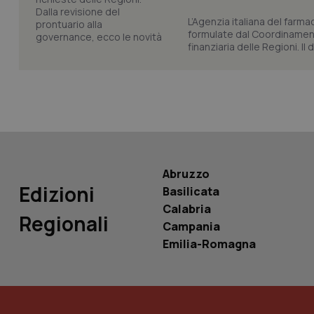
L’Agenzia italiana del farma
formulate dal Coordinamen
finanziaria delle Regioni. Il
PHPSESSID
_ga_KM60CM4NPH
Abruzzo
Edizioni
Basilicata
Calabria
Regionali
Nome
Nome
Campania
VISITOR_INFO1_LIV
Emilia-Romagna
_ga_0VMQEQKQ1N
__Secure-YNID