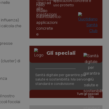
applicazioni concrete e
e nelle
uso protetto
i influenza)
i calcola che
depresse
Gli speciali
(cluster) di
Sanità digitale per garantire più
senza
salute e sostenibilità. Ma servono
standard e condivisione
Tutti gli speciali
il nostro
coli focolai