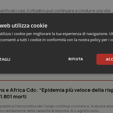
o verificati i casi, il cittadino può continuare a condurre una vita
iene, soprattutto lavandosi le mani se ha frequentato luoghi a
e”, conclude il Cnr.
web utilizza cookie
ilizza i cookie per migliorare la tua esperienza di navigazione. Ut
consenti a tutti i cookie in conformità con la nostra policy per i 
RIFIUTA
TAGLI
ACC
 e Farmaci
sari
Statistici
Mar
s e Africa Cdc: “Epidemia più veloce della ris
 1.801 morti
epubblica Democratica del Congo continua a correre e, in alcune aree
Necessari
Statistici
Marketing
ù rapidamente della capacità di risposta. Al 4 agosto sono...