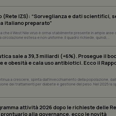
tribuiscono a rendere fruibile il sito web abilitandone funzionalità di base quali la nav
protette del sito. Il sito web non è in grado di funzionare correttamente senza questi coo
o (Rete IZS): “Sorveglianza e dati scientifici, 
Fornitore
/
Dominio
Scadenza
Descrizione
a italiano preparato”
METADATA
5 mesi 4
Questo cookie viene utilizzato p
YouTube
settimane
scelte di consenso e privacy dell'
.youtube.com
 che il West Nile virus è ormai stabilmente presente in ampie aree 
interazione con il sito. Registra i
del visitatore riguardo a varie pol
a circolazione estesa e non uniforme. Il quadro richiede, quindi,...
impostazioni sulla privacy, garan
preferenze siano onorate nelle se
nt
5 mesi 3
Questo cookie viene utilizzato da
CookieScript
ica sale a 39,3 miliardi (+6%). Prosegue il bo
settimane
Script.com per ricordare le pref
www.quotidianosanita.it
sui cookie dei visitatori. È neces
 e obesità e cala uso antibiotici. Ecco il Rapp
dei cookie di Cookie-Script.com 
correttamente.
ish-
www.quotidianosanita.it
4
Questo cookie è impostato dall'a
settimane
abilitare il sistema di tracking a
ntinua a crescere, spinta dall'invecchiamento della popolazione, dall'
2 giorni
sione dei trattamenti per diabete e gestione del peso. Nel 2025 la 
ish-
www.quotidianosanita.it
4
Questo cookie è impostato dall'a
settimane
assegnare un identificatore generi
2 giorni
1 anno 1
Questo nome di cookie è associa
Google LLC
ogramma attività 2026 dopo le richieste delle Re
mese
Universal Analytics, che è un a
.quotidianosanita.it
significativo del servizio di ana
l prontuario alla governance, ecco le novità
utilizzato da Google. Questo cook