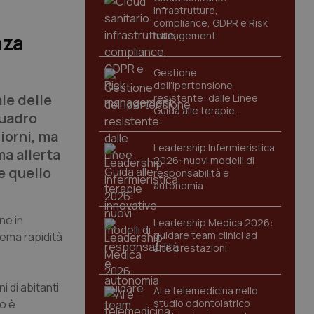
infrastrutture,
compliance, GDPR e Risk
management
nza
Gestione
dell'Ipertensione
le delle
resistente: dalle Linee
Guida alle terapie
quadro
innovative
iorni, ma
Leadership Infermieristica
ma allerta
2026: nuovi modelli di
e quello
responsabilità e
autonomia
ne in
Leadership Medica 2026:
guidare team clinici ad
rema rapidità
alte prestazioni
 di abitanti
AI e telemedicina nello
io è
studio odontoiatrico: