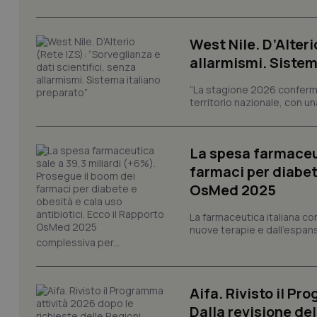
I cookie necessari con
e l'accesso alle aree 
West Nile. D’Alteri
Nome
allarmismi. Sistem
VISITOR_PRIVACY_
“La stagione 2026 conferma
territorio nazionale, con un
CookieScriptConse
La spesa farmaceut
farmaci per diabete
OsMed 2025
tracking-sites-ironf
tracking-enable
La farmaceutica italiana co
nuove terapie e dall'espan
complessiva per...
tracking-sites-ironf
session-id
_ga
Aifa. Rivisto il Pr
Dalla revisione de