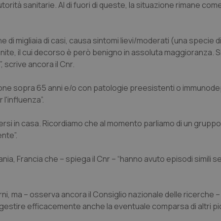
utorità sanitarie. Al di fuori di queste, la situazione rimane com
ne di migliaia di casi, causa sintomi lievi/moderati (una specie d
nite, il cui decorso è però benigno in assoluta maggioranza. S
, scrive ancora il Cnr.
persone sopra 65 anni e/o con patologie preesistenti o immuno
l'influenza”.
ersi in casa. Ricordiamo che al momento parliamo di un gruppo 
ente”.
rmania, Francia che – spiega il Cnr – “hanno avuto episodi simili 
i, ma – osserva ancora il Consiglio nazionale delle ricerche – 
 gestire efficacemente anche la eventuale comparsa di altri pic