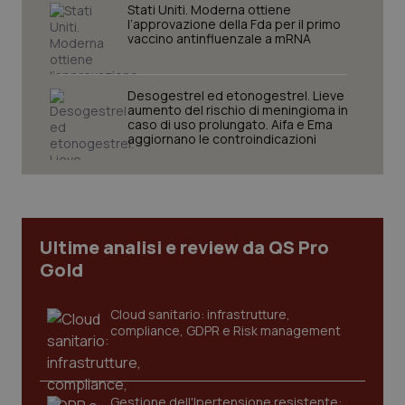
Stati Uniti. Moderna ottiene
l’approvazione della Fda per il primo
vaccino antinfluenzale a mRNA
Desogestrel ed etonogestrel. Lieve
aumento del rischio di meningioma in
caso di uso prolungato. Aifa e Ema
aggiornano le controindicazioni
tracking-sites-ironfish-
www.quotidianosanita.it
4
tracking-enable
settim
2 gior
Ultime analisi e review da QS Pro
tracking-sites-ironfish-
www.quotidianosanita.it
4
Gold
session-id
settim
2 gior
Cloud sanitario: infrastrutture,
compliance, GDPR e Risk management
_ga
1 anno
Google LLC
mes
.quotidianosanita.it
Gestione dell'Ipertensione resistente: