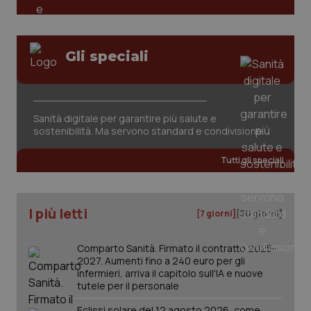
PHPSESSID
Sessio
PHP.net
www.quotidianosanita.it
Gli speciali
Sanità digitale per garantire più salute e
sostenibilità. Ma servono standard e condivisione
Tutti gli speciali
I più letti
[7 giorni]
[30 giorni]
Comparto Sanità. Firmato il contratto 2025-
_ga_KM60CM4NPH
2027. Aumenti fino a 240 euro per gli
.quotidianosanita.it
1 anno
mes
infermieri, arriva il capitolo sull'IA e nuove
tutele per il personale
Eclissi solare del 12 agosto 2026, come