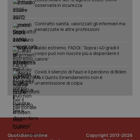
osservarla in sicurezza
Contratto sanità, valorizzati gli infermieri ma
penalizzate le altre professioni
Fornitore
/
Nome
Scadenza
Descrizion
Dominio
Nome
Fornitore
/
Dominio
Scadenza
Des
Caldo estremo, FADOI: “Sopra i 40 gradi il
_ga_0VMQEQKQ1N
.quotidianosanita.it
1 anno 1
Questo
corpo può non riuscire più a disperdere il
mese
cookie
VISITOR_INFO1_LIVE
5 mesi 4
Que
Google LLC
calore”
viene
settimane
imp
.youtube.com
utilizzato
You
da Google
ten
Covid. Il silenzio di Fauci e il perdono di Biden.
Analytics
pre
Ma il Quinto Emendamento non è
per
del
mantener
vid
un’ammissione di colpa
lo stato
inco
della
può
sessione.
det
vis
web
uti
nuo
ver
dell
You
Quotidiano online
Copyright 2013-2026
__Secure-YNID
.youtube.com
5 mesi 4
Que
settimane
imp