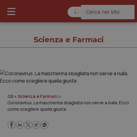
Venerdì 7 Agosto 2026
Scienza e Farmaci
Scienza e Farmaci
Cronache
QS
»
Scienza e Farmaci
»
Coronavirus. La mascherina sbagliata non serve a nulla. Ecco
Governo e Parlamento
come scegliere quella giusta
Regioni e Asl
Lavoro e Professioni