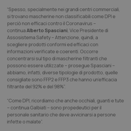
“Spesso, specialmente nei grandi centri commerciali,
Piemonte
HIV
si trovano mascherine non classificabili come DPI e
perciò non efficaci contro il Coronavirus –
Provincia Autonoma di Bolzano
Infezioni & Febbre
continua
Alberto Spasciani
, Vice Presidente di
Assosistema Safety – Attenzione, quindi, a
Provincia Autonoma di Trento
Ipertensione & Scompenso
scegliere prodotti conformi ed efficaci con
informazioni verificate e coerenti. Occorre
Puglia
Malattie rare
concentrarsi sul tipo di mascherine filtranti che
possono essere utilizzate – prosegue Spasciani –
Sardegna
Malattia di Crohn & Rettocolite Ulcerosa
abbiamo, infatti, diverse tipologie di prodotto, quelle
consigliate sono FFP2 e FFP3 che hanno un’efficacia
Sicilia
Neuroscienze & patologie neurodegenerative
filtrante del 92% e del 98%”.
“Come DPI, ricordiamo che anche occhiali, guanti e tute
Toscana
Obesità
– continua Galbiati – sono propedeutici per il
personale sanitario che deve avvicinarsi a persone
Umbria
Oftalmologia
infette o malate”.