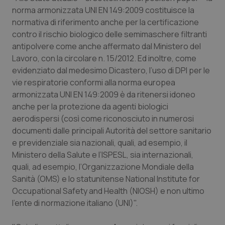
norma armonizzata UNI EN 149:2009 costituisce la
Salute orale & impianti
normativa di riferimento anche per la certificazione
contro il rischio biologico delle semimaschere filtranti
Sangue & coagulazione
antipolvere come anche affermato dal Ministero del
Lavoro, con la circolare n. 15/2012. Ed inoltre, come
Tiroide
evidenziato dal medesimo Dicastero, l’uso di DPI per le
vie respiratorie conformi alla norma europea
Tumore al seno
armonizzata UNI EN 149:2009 è da ritenersi idoneo
anche per la protezione da agenti biologici
Tumore ovarico
aerodispersi (così come riconosciuto in numerosi
documenti dalle principali Autorità del settore sanitario
Tumori del Polmone & Testa Collo
e previdenziale sia nazionali, quali, ad esempio, il
Ministero della Salute e l’ISPESL, sia internazionali,
quali, ad esempio, l’Organizzazione Mondiale della
Tumori gastrointestinali
Sanità (OMS) e lo statunitense National Institute for
Occupational Safety and Health (NIOSH) e non ultimo
Ulcera & Reflusso
l’ente di normazione italiano (UNI)".
Vaccini