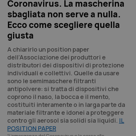
Coronavirus. La mascherina
sbagliata non serve a nulla.
Scienza e Farmaci
Ecco come scegliere quella
Studi e Analisi
giusta
Lettere al direttore
A chiarirlo un position paper
dell’Associazione dei produttori e
Edizioni Regionali
distributori dei dispositivi di protezione
individuali e collettivi. Quelle da usare
QS Pro
sono le semimaschere filtranti
antipolvere: si tratta di dispositivi che
Professionisti Sanitari.AI
coprono il naso, la bocca e il mento,
costituiti interamente o in larga parte da
Abruzzo
QS Pro Gold
materiale filtrante e idonei a proteggere
contro gli aerosol sia solidi sia liquidi.
IL
QS Club
Newsletter
Basilicata
Artrite & artrosi
POSITION PAPER