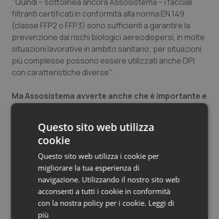
"Quindi – sottolinea ancora Assosistema – i facciali
filtranti certificati in conformità alla norma EN 149
(classe FFP2 o FFP3) sono sufficienti a garantire la
prevenzione dai rischi biologici aereodispersi, in molte
situazioni lavorative in ambito sanitario; per situazioni
più complesse possono essere utilizzati anche DPI
con caratteristiche diverse".
Ma Assosistema avverte anche che è importante e
doveroso "distinguere le maschere di protezione
respiratorie dalle mascherine chirurgiche.
Queste
Questo sito web utilizza
ultime sono dispositivi medici e nascono con lo scopo
cookie
di proteggere il paziente in situazioni specifiche (es:
sala operatoria) e non il personale sanitario, dal
Questo sito web utilizza i cookie per
momento che non presentano un bordo di tenuta sul
migliorare la tua esperienza di
volto ed uno specifico sistema filtrante per aerosol
navigazione. Utilizzando il nostro sito web
solidi e liquidi, a differenza dei DPI. Le maschere
acconsenti a tutti i cookie in conformità
chirurgiche possono riportare la marcatura CE (che
con la nostra policy per i cookie.
Leggi di
attesta la rispondenza a quanto disposto dalla
più