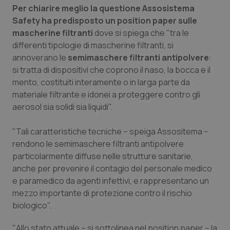
Valle D’Aosta
Oncodermatologia
Per chiarire meglio la questione Assosistema
Safety ha predisposto un position paper sulle
Veneto
Oncoematologia
mascherine filtranti
dove si spiega che "tra le
differenti tipologie di mascherine filtranti, si
Oncologia & Nutrizione
annoverano le
semimaschere filtranti antipolvere
:
si tratta di dispositivi che coprono il naso, la bocca e il
Psoriasi & pelle
mento, costituiti interamente o in larga parte da
materiale filtrante e idonei a proteggere contro gli
aerosol sia solidi sia liquidi".
Quotidiano Cardiologia
"Tali caratteristiche tecniche – speiga Assositema –
Quotidiano Chirurgia
rendono le semimaschere filtranti antipolvere
particolarmente diffuse nelle strutture sanitarie,
Quotidiano Oncologia
anche per prevenire il contagio del personale medico
e paramedico da agenti infettivi, e rappresentano un
Quotidiano Pediatria
mezzo importante di protezione contro il rischio
biologico".
Rene & patologie urogenitali
"Allo stato attuale – si sottolinea nel position paper – la