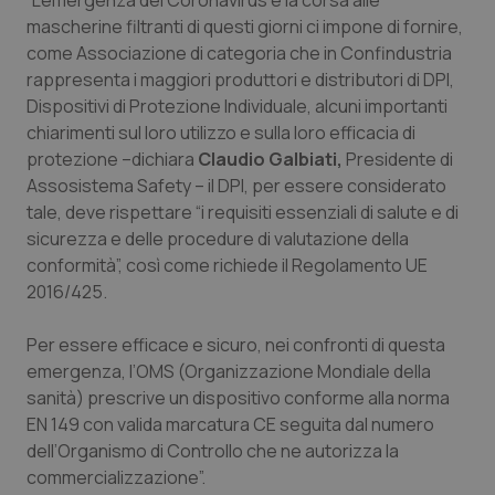
“L’emergenza del Coronavirus e la corsa alle
Calabria
Asma & BPCO
mascherine filtranti di questi giorni ci impone di fornire,
come Associazione di categoria che in Confindustria
Campania
Car-T
rappresenta i maggiori produttori e distributori di DPI,
Dispositivi di Protezione Individuale, alcuni importanti
Emilia-Romagna
Colesterolo & coronaropatie
chiarimenti sul loro utilizzo e sulla loro efficacia di
protezione –dichiara
Claudio Galbiati,
Presidente di
Assosistema Safety – il DPI, per essere considerato
Friuli Venezia Giulia
Dermatite Atopica
tale, deve rispettare “i requisiti essenziali di salute e di
sicurezza e delle procedure di valutazione della
Lazio
Diabete & glucometri
conformità”, così come richiede il Regolamento UE
2016/425.
Liguria
Disturbi dell’umore
Per essere efficace e sicuro, nei confronti di questa
Lombardia
Dolore
emergenza, l’OMS (Organizzazione Mondiale della
sanità) prescrive un dispositivo conforme alla norma
Marche
Donna & Salute
EN 149 con valida marcatura CE seguita dal numero
dell’Organismo di Controllo che ne autorizza la
Molise
Epatiti
commercializzazione”.