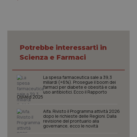
Nome
Fornitore
/
Dominio
Scaden
VISITOR_PRIVACY_METADATA
5 mesi
YouTube
settim
.youtube.com
Potrebbe interessarti in
Scienza e Farmaci
La spesa farmaceutica sale a 39,3
miliardi (+6%). Prosegue il boom dei
farmaci per diabete e obesità e cala
uso antibiotici. Ecco il Rapporto
OsMed 2025
Aifa. Rivisto il Programma attività 2026
CookieScriptConsent
5 mesi
CookieScript
dopo le richieste delle Regioni. Dalla
settim
www.quotidianosanita.it
revisione del prontuario alla
governance, ecco le novità