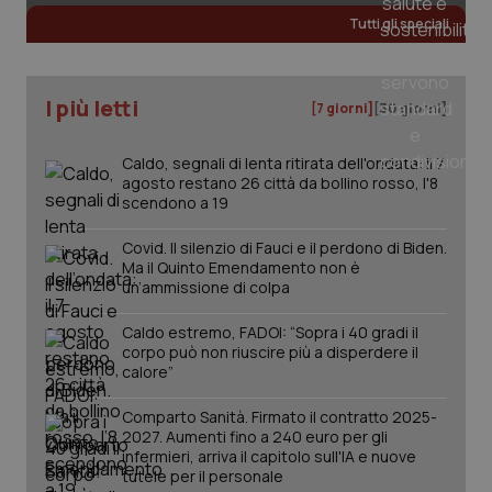
Tutti gli speciali
I più letti
[7 giorni]
[30 giorni]
Caldo, segnali di lenta ritirata dell'ondata: il 7
agosto restano 26 città da bollino rosso, l'8
scendono a 19
Covid. Il silenzio di Fauci e il perdono di Biden.
Ma il Quinto Emendamento non è
un’ammissione di colpa
_ga_KM60CM4NPH
.quotidianosanita.it
1 anno
mes
Caldo estremo, FADOI: “Sopra i 40 gradi il
corpo può non riuscire più a disperdere il
calore”
Comparto Sanità. Firmato il contratto 2025-
2027. Aumenti fino a 240 euro per gli
infermieri, arriva il capitolo sull'IA e nuove
tutele per il personale