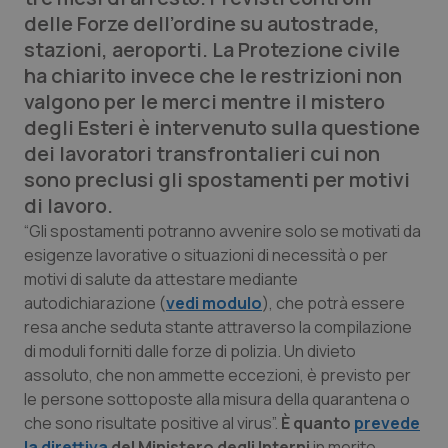
Calabria
Asma & BPCO
delle Forze dell’ordine su autostrade,
stazioni, aeroporti. La Protezione civile
Campania
Car-T
ha chiarito invece che le restrizioni non
valgono per le merci mentre il mistero
Emilia-Romagna
Colesterolo & coronaropatie
degli Esteri è intervenuto sulla questione
dei lavoratori transfrontalieri cui non
Friuli Venezia Giulia
Dermatite Atopica
sono preclusi gli spostamenti per motivi
di lavoro.
Lazio
Diabete & glucometri
“Gli spostamenti potranno avvenire solo se motivati da
esigenze lavorative o situazioni di necessità o per
Liguria
Disturbi dell’umore
motivi di salute da attestare mediante
autodichiarazione (
vedi modulo
), che potrà essere
Lombardia
Dolore
resa anche seduta stante attraverso la compilazione
di moduli forniti dalle forze di polizia. Un divieto
assoluto, che non ammette eccezioni, è previsto per
Marche
Donna & Salute
le persone sottoposte alla misura della quarantena o
che sono risultate positive al virus”.
È quanto
prevede
Molise
Epatiti
la direttiva
del Ministero degli Interni
in merito