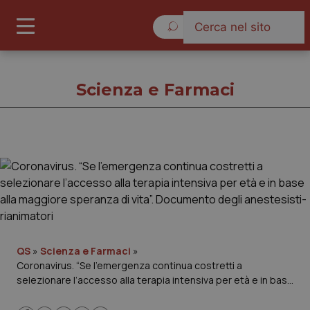
Lunedì 10 Agosto 2026
Scienza e Farmaci
Scienza e Farmaci
Cronache
Governo e Parlamento
QS
»
Scienza e Farmaci
»
Coronavirus. “Se l’emergenza continua costretti a
Regioni e Asl
selezionare l’accesso alla terapia intensiva per età e in base
alla maggiore speranza di vita”. Documento degli
Lavoro e Professioni
anestesisti-rianimatori