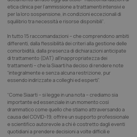
Valle D’Aosta
Oncodermatologia
etica clinica per l’ammissione a trattamenti intensivi e
per la loro sospensione, in condizioni eccezionali di
Veneto
Oncoematologia
squilibrio tra necessità e risorse disponibili”
.
Oncologia & Nutrizione
In tutto 15 raccomandazioni – che comprendono ambiti
differenti, dalla flessibilità dei criteri alla gestione delle
Psoriasi & pelle
comorbidità, dalla presenza di dichiarazioni anticipate
di trattamento (DAT) all'inappropriatezza dei
Quotidiano Cardiologia
trattamenti – che la Siaarti ha deciso di rendere note
“integralmente e senza alcuna restrizione, pur
essendo indirizzate a colleghi ed esperti”.
Quotidiano Chirurgia
“Come Siaarti – si legge in una nota – crediamo sia
Quotidiano Oncologia
importante ed essenziale in un momento così
drammatico come quello che stiamo attraversando a
Quotidiano Pediatria
causa del COVID-19, offrire un supporto professionale
e scientifico autorevole a chi è costretto dagli eventi
Rene & patologie urogenitali
quotidiani a prendere decisioni a volte difficili e