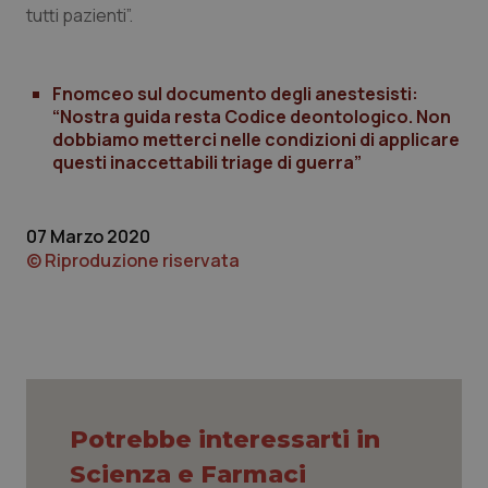
tutti pazienti”.
Fnomceo sul documento degli anestesisti:
“Nostra guida resta Codice deontologico. Non
dobbiamo metterci nelle condizioni di applicare
questi inaccettabili triage di guerra”
07 Marzo 2020
© Riproduzione riservata
CookieScriptConsent
5 mesi
CookieScript
settim
www.quotidianosanita.it
Potrebbe interessarti in
Scienza e Farmaci