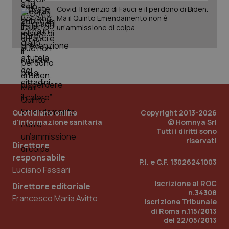
det
Covid. Il silenzio di Fauci e il perdono di Biden.
vis
web
Ma il Quinto Emendamento non è
uti
un’ammissione di colpa
nuo
ver
dell
You
YSC
Sessione
Que
Google LLC
imp
.youtube.com
You
ten
vis
vid
Quotidiano online
Copyright 2013-2026
__Secure-
.youtube.com
5 mesi 4
Que
d'informazione sanitaria
© Homnya Srl
ROLLOUT_TOKEN
settimane
imp
Tutti i diritti sono
You
ges
riservati
Direttore
del
e d
responsabile
per
P.I. e C.F. 13026241003
del
Luciano Fassari
ute
Iscrizione al ROC
Direttore editoriale
tracking-sites-
www.quotidianosanita.it
4
Que
n.34308
Francesco Maria Avitto
ironfish-tracking-
settimane
imp
Iscrizione Tribunale
named-enable
2 giorni
dal
di Roma n.115/2013
per 
sis
del 22/05/2013
sol