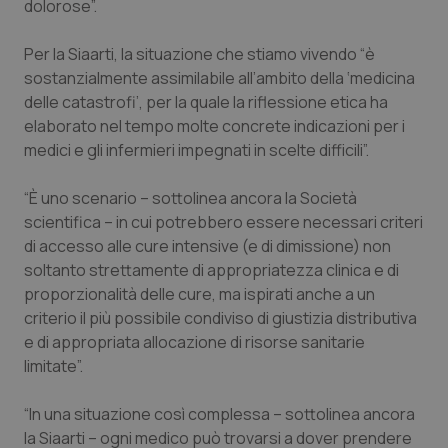
dolorose”.
Salute orale & impianti
Per la Siaarti, la situazione che stiamo vivendo “è
Sangue & coagulazione
sostanzialmente assimilabile all’ambito della ‘medicina
delle catastrofi’, per la quale la riflessione etica ha
elaborato nel tempo molte concrete indicazioni per i
Tiroide
medici e gli infermieri impegnati in scelte difficili”.
Tumore al seno
“È uno scenario – sottolinea ancora la Società
scientifica – in cui potrebbero essere necessari criteri
Tumore ovarico
di accesso alle cure intensive (e di dimissione) non
soltanto strettamente di appropriatezza clinica e di
Tumori del Polmone & Testa Collo
proporzionalità delle cure, ma ispirati anche a un
criterio il più possibile condiviso di giustizia distributiva
Tumori gastrointestinali
e di appropriata allocazione di risorse sanitarie
limitate”.
Ulcera & Reflusso
“In una situazione così complessa – sottolinea ancora
la Siaarti – ogni medico può trovarsi a dover prendere
Vaccini