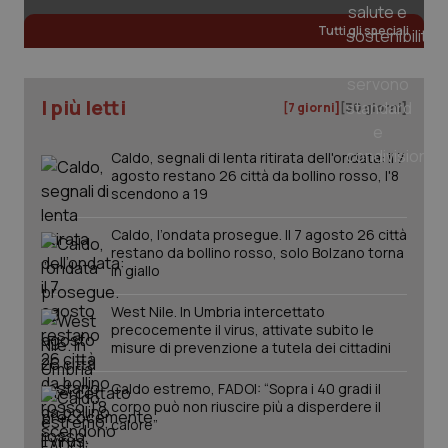
Fornitore
/
Nome
Scadenza
Descrizion
Dominio
Tutti gli speciali
Nome
Fornitore
/
Dominio
Scadenza
Des
_ga_0VMQEQKQ1N
.quotidianosanita.it
1 anno 1
Questo
mese
cookie
VISITOR_INFO1_LIVE
5 mesi 4
Que
Google LLC
viene
settimane
imp
.youtube.com
utilizzato
You
I più letti
[7 giorni]
[30 giorni]
da Google
ten
Analytics
pre
per
del
mantener
Caldo, segnali di lenta ritirata dell'ondata: il 7
vid
lo stato
inco
agosto restano 26 città da bollino rosso, l'8
della
può
scendono a 19
sessione.
det
vis
web
Caldo, l’ondata prosegue. Il 7 agosto 26 città
uti
restano da bollino rosso, solo Bolzano torna
nuo
in giallo
ver
dell
You
West Nile. In Umbria intercettato
__Secure-YNID
.youtube.com
5 mesi 4
Que
precocemente il virus, attivate subito le
settimane
imp
misure di prevenzione a tutela dei cittadini
You
ten
pre
Caldo estremo, FADOI: “Sopra i 40 gradi il
del
corpo può non riuscire più a disperdere il
vid
calore”
inco
può