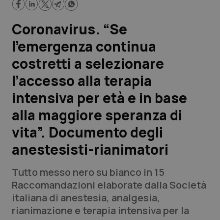
Scienza e Farmaci
Coronavirus. “Se
l’emergenza continua
Studi e Analisi
costretti a selezionare
Lettere al direttore
l’accesso alla terapia
intensiva per età e in base
Edizioni Regionali
alla maggiore speranza di
QS Pro
vita”. Documento degli
anestesisti-rianimatori
Professionisti Sanitari.AI
Tutto messo nero su bianco in 15
Abruzzo
QS Pro Gold
Raccomandazioni elaborate dalla Società
italiana di anestesia, analgesia,
QS Club
Newsletter
Basilicata
Artrite & artrosi
rianimazione e terapia intensiva per la