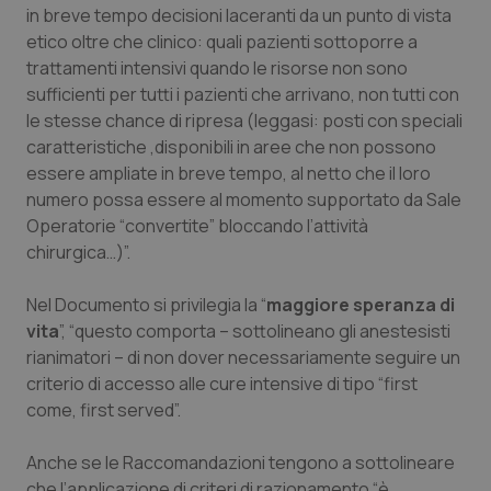
in breve tempo decisioni laceranti da un punto di vista
etico oltre che clinico: quali pazienti sottoporre a
trattamenti intensivi quando le risorse non sono
sufficienti per tutti i pazienti che arrivano, non tutti con
le stesse chance di ripresa (leggasi: posti con speciali
caratteristiche ,disponibili in aree che non possono
essere ampliate in breve tempo, al netto che il loro
numero possa essere al momento supportato da Sale
Operatorie “convertite” bloccando l’attività
chirurgica…)”.
Nel Documento si privilegia la “
maggiore speranza di
vita
”, “questo comporta – sottolineano gli anestesisti
rianimatori – di non dover necessariamente seguire un
criterio di accesso alle cure intensive di tipo “first
come, first served”.
Anche se le Raccomandazioni tengono a sottolineare
che l’applicazione di criteri di razionamento “è