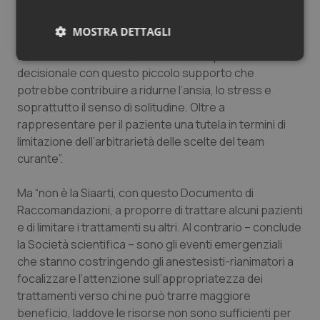
Società Scientifica avremmo potuto (tacendo)
affidare tutto al buon senso, alla sensibilità e
MOSTRA DETTAGLI
all’esperienza del singolo AR, oppure tentare, come
abbiamo scelto di fare, di illuminarne il processo
Necessari
Statistici
Marketing
decisionale con questo piccolo supporto che
potrebbe contribuire a ridurne l’ansia, lo stress e
soprattutto il senso di solitudine. Oltre a
rappresentare per il paziente una tutela in termini di
limitazione dell’arbitrarietà delle scelte del team
curante”.
Necessari
Statistici
Marketing
I cookie necessari contribuiscono a rendere fruibile il
Ma “non è la Siaarti, con questo Documento di
sito web abilitandone funzionalità di base quali la
Raccomandazioni, a proporre di trattare alcuni pazienti
navigazione sulle pagine e l'accesso alle aree
protette del sito. Il sito web non è in grado di
e di limitare i trattamenti su altri. Al contrario – conclude
funzionare correttamente senza questi cookie.
la Società scientifica – sono gli eventi emergenziali
Nome
Fornitore
/
Dominio
Scaden
che stanno costringendo gli anestesisti-rianimatori a
focalizzare l’attenzione sull’appropriatezza dei
VISITOR_PRIVACY_METADATA
5 mesi
YouTube
settim
.youtube.com
trattamenti verso chi ne può trarre maggiore
beneficio, laddove le risorse non sono sufficienti per