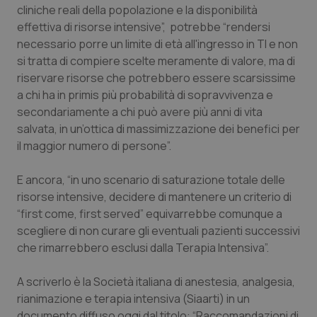
cliniche reali della popolazione e la disponibilità
Piemonte
HIV
effettiva di risorse intensive”, potrebbe “rendersi
necessario porre un limite di età all'ingresso in TI e non
si tratta di compiere scelte meramente di valore, ma di
Provincia Autonoma di Bolzano
Infezioni & Febbre
riservare risorse che potrebbero essere scarsissime
a chi ha in primis più probabilità di sopravvivenza e
Provincia Autonoma di Trento
Ipertensione & Scompenso
secondariamente a chi può avere più anni di vita
salvata, in un’ottica di massimizzazione dei benefici per
Puglia
Malattie rare
il maggior numero di persone”.
Sardegna
Malattia di Crohn & Rettocolite Ulcerosa
E ancora, “in uno scenario di saturazione totale delle
risorse intensive, decidere di mantenere un criterio di
Sicilia
Neuroscienze & patologie neurodegenerative
“first come, first served” equivarrebbe comunque a
scegliere di non curare gli eventuali pazienti successivi
Toscana
Obesità
che rimarrebbero esclusi dalla Terapia Intensiva”.
A scriverlo è la Società italiana di anestesia, analgesia,
Umbria
Oftalmologia
rianimazione e terapia intensiva (Siaarti) in un
documento diffuso oggi dal titolo:
“Raccomandazioni di