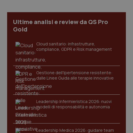
Ultime analisi e review da QS Pro
Gold
Cloud sanitario: infrastrutture,
compliance, GDPR e Risk management
Gestione dell'Ipertensione resistente:
dalle Linee Guida alle terapie innovative
Leadership Infermieristica 2026: nuovi
PHPSESSID
Sessio
PHP.net
modelli di responsabilità e autonomia
www.quotidianosanita.it
Leadership Medica 2026: guidare team