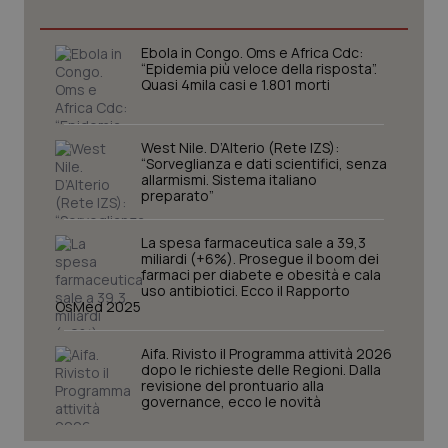
Ebola in Congo. Oms e Africa Cdc:
“Epidemia più veloce della risposta”.
tracking-sites-ironfish-
www.quotidianosanita.it
4
tracking-enable
settim
Quasi 4mila casi e 1.801 morti
2 gior
West Nile. D’Alterio (Rete IZS):
“Sorveglianza e dati scientifici, senza
allarmismi. Sistema italiano
tracking-sites-ironfish-
www.quotidianosanita.it
4
preparato”
session-id
settim
2 gior
La spesa farmaceutica sale a 39,3
miliardi (+6%). Prosegue il boom dei
farmaci per diabete e obesità e cala
uso antibiotici. Ecco il Rapporto
_ga
1 anno
Google LLC
OsMed 2025
mes
.quotidianosanita.it
Aifa. Rivisto il Programma attività 2026
dopo le richieste delle Regioni. Dalla
revisione del prontuario alla
governance, ecco le novità