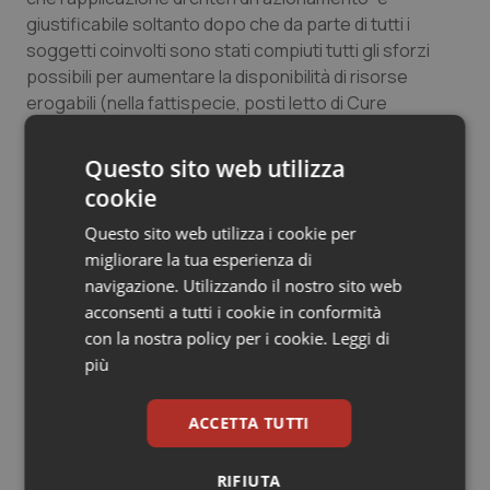
giustificabile soltanto dopo che da parte di tutti i
soggetti coinvolti sono stati compiuti tutti gli sforzi
possibili per aumentare la disponibilità di risorse
erogabili (nella fattispecie, posti letto di Cure
Intensive) e dopo che è stata valutata ogni possibilità
di trasferimento dei pazienti verso centri di cura con
Questo sito web utilizza
maggiore disponibilità di risorse”.
cookie
“Le Raccomandazioni – puntualizza la Siaarti – sono
Questo sito web utilizza i cookie per
frutto di un lavoro collegiale che mette a fattor
migliorare la tua esperienza di
comune la normativa nazionale, le esperienze e i
navigazione. Utilizzando il nostro sito web
riferimenti scientifici, clinici e assistenziali nazionali e
acconsenti a tutti i cookie in conformità
internazionali, profondamente intrecciati con le
con la nostra policy per i cookie.
Leggi di
riflessioni dell'etica in situazioni emergenziali”.
più
“Siamo consapevoli – scrivono ancora gli anestesisti-
ACCETTA TUTTI
rianimatori – che affrontare questo tema può essere
moralmente ed emotivamente difficile” e che “come
RIFIUTA