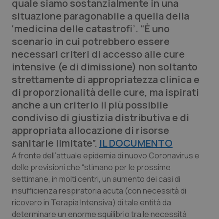
quale siamo sostanzialmente in una
Calabria
Asma & BPCO
situazione paragonabile a quella della
‘medicina delle catastrofi’. “È uno
Campania
Car-T
scenario in cui potrebbero essere
necessari criteri di accesso alle cure
Emilia-Romagna
Colesterolo & coronaropatie
intensive (e di dimissione) non soltanto
strettamente di appropriatezza clinica e
Friuli Venezia Giulia
Dermatite Atopica
di proporzionalità delle cure, ma ispirati
anche a un criterio il più possibile
Lazio
Diabete & glucometri
condiviso di giustizia distributiva e di
appropriata allocazione di risorse
Liguria
Disturbi dell’umore
sanitarie limitate”.
IL DOCUMENTO
A fronte dell’attuale epidemia di nuovo Coronavirus e
Lombardia
Dolore
delle previsioni che “stimano per le prossime
settimane, in molti centri, un aumento dei casi di
Marche
Donna & Salute
insufficienza respiratoria acuta (con necessità di
ricovero in Terapia Intensiva) di tale entità da
Molise
Epatiti
determinare un enorme squilibrio tra le necessità