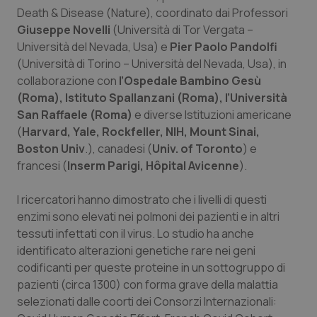
Valle D’Aosta
Oncodermatologia
Death & Disease (Nature),
coordinato dai Professori
Giuseppe Novelli
(Università di Tor Vergata –
Veneto
Oncoematologia
Università del Nevada, Usa) e
Pier Paolo Pandolfi
(Università di Torino – Università del Nevada, Usa), in
Oncologia & Nutrizione
collaborazione con
l’Ospedale Bambino Gesù
(Roma), Istituto Spallanzani (Roma), l’Università
Psoriasi & pelle
San Raffaele (Roma)
e diverse Istituzioni americane
(
Harvard, Yale, Rockfeller, NIH, Mount Sinai,
Boston Univ
Quotidiano Cardiologia
.), canadesi (
Univ. of Toronto
) e
francesi (
Inserm Parigi, Hôpital Avicenne
).
Quotidiano Chirurgia
I ricercatori hanno dimostrato che i livelli di questi
enzimi sono elevati nei polmoni dei pazienti e in altri
Quotidiano Oncologia
tessuti infettati con il virus. Lo studio ha anche
identificato alterazioni genetiche rare nei geni
Quotidiano Pediatria
codificanti per queste proteine in un sottogruppo di
pazienti (circa 1300) con forma grave della malattia
Rene & patologie urogenitali
selezionati dalle coorti dei Consorzi Internazionali: