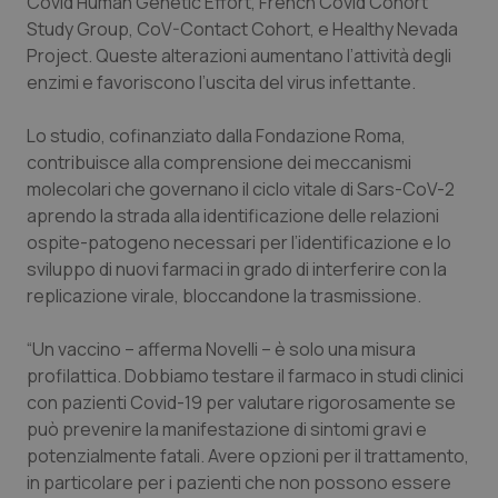
Covid Human Genetic Effort, French Covid Cohort
Salute orale & impianti
Study Group, CoV-Contact Cohort, e Healthy Nevada
Project. Queste alterazioni aumentano l’attività degli
enzimi e favoriscono l’uscita del virus infettante.
Sangue & coagulazione
Lo studio, cofinanziato dalla Fondazione Roma,
Tiroide
contribuisce alla comprensione dei meccanismi
molecolari che governano il ciclo vitale di Sars-CoV-2
Tumore al seno
aprendo la strada alla identificazione delle relazioni
ospite-patogeno necessari per l’identificazione e lo
Tumore ovarico
sviluppo di nuovi farmaci in grado di interferire con la
replicazione virale, bloccandone la trasmissione.
Tumori del Polmone & Testa Collo
“Un vaccino – afferma Novelli – è solo una misura
Tumori gastrointestinali
profilattica. Dobbiamo testare il farmaco in studi clinici
con pazienti Covid-19 per valutare rigorosamente se
può prevenire la manifestazione di sintomi gravi e
Ulcera & Reflusso
potenzialmente fatali. Avere opzioni per il trattamento,
in particolare per i pazienti che non possono essere
Vaccini