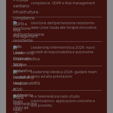
compliance, GDPR e Risk management
tracking-enable
settim
2 gior
Gestione dell'Ipertensione resistente:
dalle Linee Guida alle terapie innovative
tracking-sites-ironfish-
www.quotidianosanita.it
4
session-id
settim
2 gior
Leadership Infermieristica 2026: nuovi
modelli di responsabilità e autonomia
_ga
1 anno
Google LLC
mes
.quotidianosanita.it
Leadership Medica 2026: guidare team
clinici ad alte prestazioni
AI e telemedicina nello studio
odontoiatrico: applicazioni concrete e
uso protetto