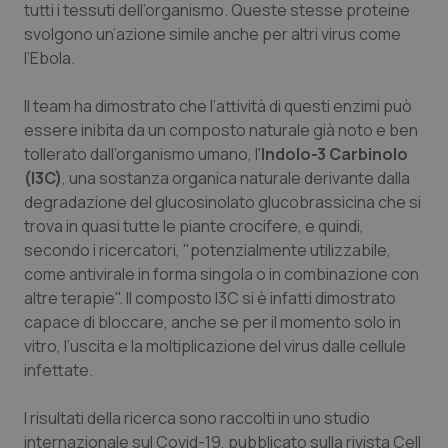
tutti i tessuti dell’organismo. Queste stesse proteine
svolgono un’azione simile anche per altri virus come
Piemonte
HIV
l’Ebola.
Provincia Autonoma di Bolzano
Infezioni & Febbre
Il team ha dimostrato che l’attività di questi enzimi può
essere inibita da un composto naturale già noto e ben
Provincia Autonoma di Trento
Ipertensione & Scompenso
tollerato dall’organismo umano, l'
Indolo-3 Carbinolo
(I3C)
, una sostanza organica naturale derivante dalla
Puglia
Malattie rare
degradazione del glucosinolato glucobrassicina che si
trova in quasi tutte le piante crocifere, e quindi,
Sardegna
Malattia di Crohn & Rettocolite Ulcerosa
secondo i ricercatori, "potenzialmente utilizzabile,
come antivirale in forma singola o in combinazione con
Sicilia
Neuroscienze & patologie neurodegenerative
altre terapie". Il composto I3C si è infatti dimostrato
capace di bloccare, anche se per il momento solo in
vitro, l’uscita e la moltiplicazione del virus dalle cellule
Toscana
Obesità
infettate.
Umbria
Oftalmologia
I risultati della ricerca sono raccolti in uno studio
internazionale sul Covid-19, pubblicato sulla rivista
Cell