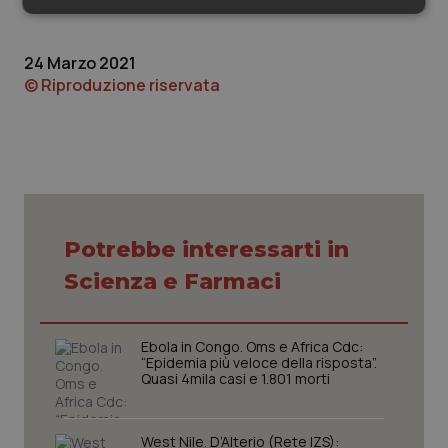
Necessari
Statistici
Marketing
24 Marzo 2021
© Riproduzione riservata
Necessari
Statistici
Marketing
I cookie necessari contribuiscono a rendere fruibile il
sito web abilitandone funzionalità di base quali la
navigazione sulle pagine e l'accesso alle aree
protette del sito. Il sito web non è in grado di
Potrebbe interessarti in
funzionare correttamente senza questi cookie.
Scienza e Farmaci
Nome
Fornitore
/
Dominio
Scaden
VISITOR_PRIVACY_METADATA
5 mesi
YouTube
settim
.youtube.com
Ebola in Congo. Oms e Africa Cdc:
“Epidemia più veloce della risposta”.
Quasi 4mila casi e 1.801 morti
West Nile. D’Alterio (Rete IZS):