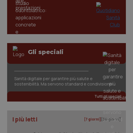
Gli speciali
Sanità digitale per garantire più salute e
PHPSESSID
Sessio
sostenibilità. Ma servono standard e condivisione
PHP.net
www.quotidianosanita.it
Tutti gli speciali
I più letti
[7 giorni]
[30 giorni]