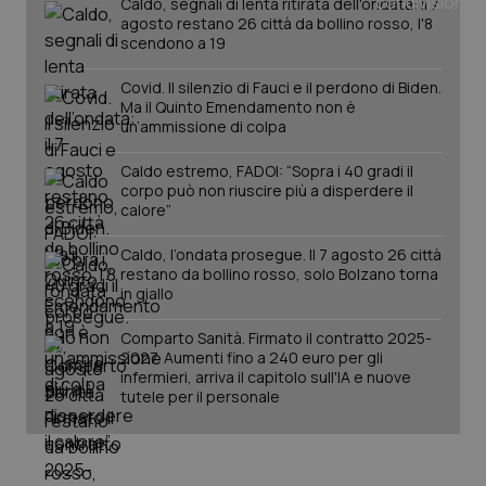
Caldo, segnali di lenta ritirata dell'ondata: il 7
agosto restano 26 città da bollino rosso, l'8
scendono a 19
Covid. Il silenzio di Fauci e il perdono di Biden.
Ma il Quinto Emendamento non è
un’ammissione di colpa
Caldo estremo, FADOI: “Sopra i 40 gradi il
corpo può non riuscire più a disperdere il
calore”
_ga_KM60CM4NPH
.quotidianosanita.it
1 anno
mes
Caldo, l’ondata prosegue. Il 7 agosto 26 città
restano da bollino rosso, solo Bolzano torna
in giallo
Comparto Sanità. Firmato il contratto 2025-
2027. Aumenti fino a 240 euro per gli
infermieri, arriva il capitolo sull'IA e nuove
tutele per il personale
Fornitore
/
Nome
Scadenza
Descrizion
Dominio
Nome
Fornitore
/
Dominio
Scadenza
Des
_ga_0VMQEQKQ1N
.quotidianosanita.it
1 anno 1
Questo
mese
cookie