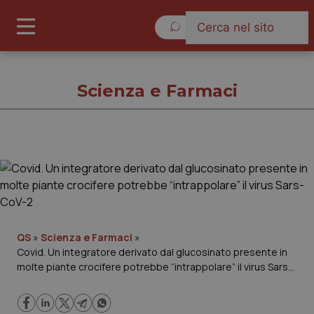
Domenica 9 Agosto 2026
Scienza e Farmaci
Scienza e Farmaci
Cronache
Governo e Parlamento
QS
»
Scienza e Farmaci
»
Covid. Un integratore derivato dal glucosinato presente in
molte piante crocifere potrebbe “intrappolare” il virus Sars-
Regioni e Asl
CoV-2
Lavoro e Professioni