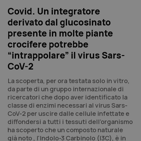
Covid. Un integratore
Scienza e Farmaci
derivato dal glucosinato
presente in molte piante
Studi e Analisi
crocifere potrebbe
Lettere al direttore
“intrappolare” il virus Sars-
Edizioni Regionali
CoV-2
QS Pro
La scoperta, per ora testata solo in vitro,
da parte di un gruppo internazionale di
Professionisti Sanitari.AI
ricercatori che dopo aver identificato la
classe di enzimi necessari al virus Sars-
CoV-2 per uscire dalle cellule infettate e
Abruzzo
QS Pro Gold
diffondersi a tutti i tessuti dell’organismo
QS Club
Newsletter
ha scoperto che un composto naturale
Basilicata
Artrite & artrosi
già noto , l'Indolo-3 Carbinolo (I3C), è in