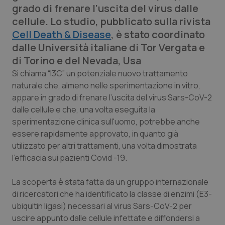
grado di frenare l’uscita del virus dalle
Calabria
Asma & BPCO
cellule. Lo studio, pubblicato sulla rivista
Cell Death & Disease
Campania
Car-T
, è stato coordinato
dalle Università italiane di Tor Vergata e
di Torino e del Nevada, Usa
Emilia-Romagna
Colesterolo & coronaropatie
Si chiama “I3C” un potenziale nuovo trattamento
naturale che, almeno nelle sperimentazione in vitro,
Friuli Venezia Giulia
Dermatite Atopica
appare in grado di frenare l’uscita del virus Sars-CoV-2
dalle cellule e che, una volta eseguita la
Lazio
Diabete & glucometri
sperimentazione clinica sull'uomo, potrebbe anche
essere rapidamente approvato, in quanto già
Liguria
Disturbi dell’umore
utilizzato per altri trattamenti, una volta dimostrata
l’efficacia sui pazienti Covid -19.
Lombardia
Dolore
La scoperta è stata fatta da un gruppo internazionale
Marche
Donna & Salute
di ricercatori che ha identificato la classe di enzimi (E3-
ubiquitin ligasi) necessari al virus Sars-CoV-2 per
Molise
Epatiti
uscire appunto dalle cellule infettate e diffondersi a