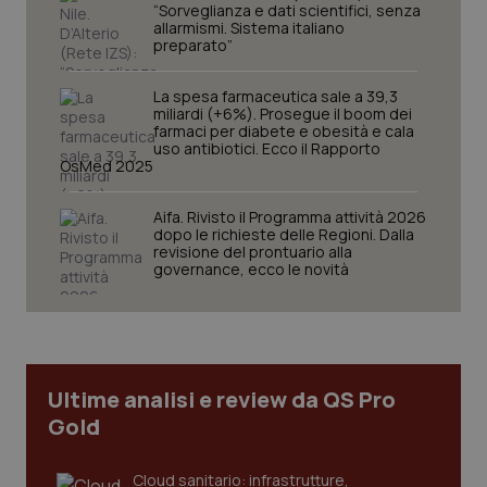
“Sorveglianza e dati scientifici, senza
allarmismi. Sistema italiano
preparato”
La spesa farmaceutica sale a 39,3
miliardi (+6%). Prosegue il boom dei
farmaci per diabete e obesità e cala
uso antibiotici. Ecco il Rapporto
OsMed 2025
CookieScriptConsent
5 mesi
CookieScript
Aifa. Rivisto il Programma attività 2026
settim
www.quotidianosanita.it
dopo le richieste delle Regioni. Dalla
revisione del prontuario alla
governance, ecco le novità
Ultime analisi e review da QS Pro
Gold
Cloud sanitario: infrastrutture,
tracking-sites-ironfish-
www.quotidianosanita.it
4