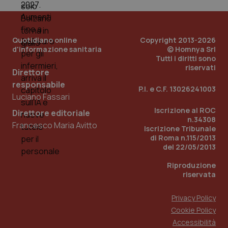
VISITOR_INFO1_LIVE
5 mesi 4
Que
Google LLC
viene
settimane
imp
.youtube.com
utilizzato
You
da Google
ten
Analytics
pre
per
del
Quotidiano online
Copyright 2013-2026
mantener
vid
d'informazione sanitaria
© Homnya Srl
lo stato
inco
della
Tutti i diritti sono
può
sessione.
det
riservati
Direttore
vis
web
responsabile
uti
P.I. e C.F. 13026241003
nuo
Luciano Fassari
ver
dell
Iscrizione al ROC
Direttore editoriale
You
n.34308
Francesco Maria Avitto
Iscrizione Tribunale
__Secure-YNID
.youtube.com
5 mesi 4
Que
di Roma n.115/2013
settimane
imp
You
del 22/05/2013
ten
pre
Riproduzione
del
vid
riservata
inco
può
det
Privacy Policy
vis
web
Cookie Policy
uti
Accessibilità
nuo