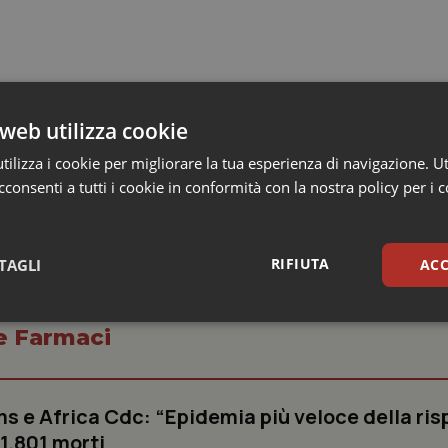
web utilizza cookie
ilizza i cookie per migliorare la tua esperienza di navigazione. Ut
consenti a tutti i cookie in conformità con la nostra policy per i 
RIFIUTA
TAGLI
ACC
sari
Statistici
Mar
 e Farmaci
s e Africa Cdc: “Epidemia più veloce della ris
 1.801 morti