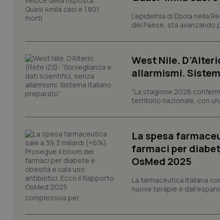
L’epidemia di Ebola nella R
del Paese, sta avanzando pi
I cookie necessari con
e l'accesso alle aree 
Nome
West Nile. D’Alteri
VISITOR_PRIVACY_
allarmismi. Sistem
“La stagione 2026 conferma
territorio nazionale, con un
CookieScriptConse
La spesa farmaceut
farmaci per diabete
tracking-sites-ironf
OsMed 2025
tracking-enable
La farmaceutica italiana co
tracking-sites-ironf
nuove terapie e dall'espan
session-id
complessiva per...
_ga