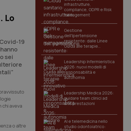
infrastrutture,
compliance, GDPR e Risk
management
. Lo
Gestione
dell'Ipertensione
 Covid-19
resistente: dalle Linee
Guida alle terapie
i hanno
innovative
o sei
Leadership Infermieristica
lteriore
2026: nuovi modelli di
tali”
responsabilità e
autonomia
opravvissuto
Leadership Medica 2026:
guidare team clinici ad
ologie
alte prestazioni
n chi aveva
AI e telemedicina nello
luenza o altre
studio odontoiatrico: