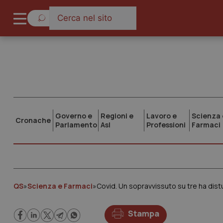
Governo e
Regioni e
Lavoro e
Scienza 
Cronache
Parlamento
Asl
Professioni
Farmaci
QS
»
Scienza e Farmaci
»
Covid. Un sopravvissuto su tre ha distu
Stampa