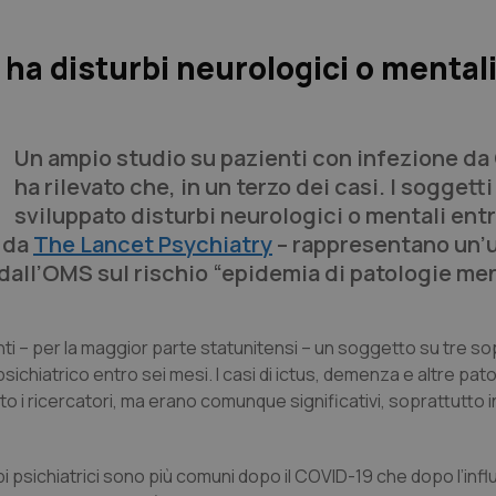
ha disturbi neurologici o mentali
Un ampio studio su pazienti con infezione da
ha rilevato che, in un terzo dei casi. I soggett
sviluppato disturbi neurologici o mentali entr
i da
The Lancet Psychiatry
– rappresentano un’u
 dall’OMS sul rischio “epidemia di patologie men
nti – per la maggior parte statunitensi – un soggetto su tre s
sichiatrico entro sei mesi. I casi di ictus, demenza e altre pat
 i ricercatori, ma erano comunque significativi, soprattutto i
turbi psichiatrici sono più comuni dopo il COVID-19 che dopo l’inf