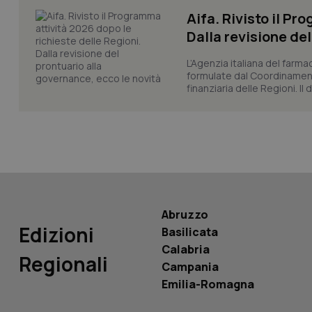
Aifa. Rivisto il Pr
Dalla revisione de
L’Agenzia italiana del farma
formulate dal Coordinamen
PHPSESSID
finanziaria delle Regioni. Il
_ga_KM60CM4NPH
Abruzzo
Edizioni
Basilicata
Nome
Nome
Calabria
VISITOR_INFO1_LIV
Regionali
Campania
_ga_0VMQEQKQ1N
Emilia-Romagna