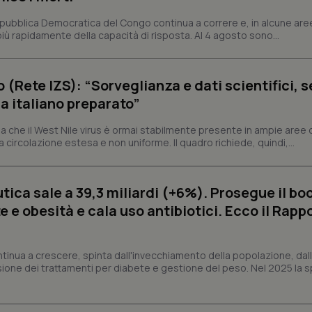
Necessari
Statistici
Marketing
epubblica Democratica del Congo continua a correre e, in alcune aree
ù rapidamente della capacità di risposta. Al 4 agosto sono...
tribuiscono a rendere fruibile il sito web abilitandone funzionalità di base quali la nav
protette del sito. Il sito web non è in grado di funzionare correttamente senza questi coo
Fornitore
/
Dominio
Scadenza
Descrizione
o (Rete IZS): “Sorveglianza e dati scientifici, 
METADATA
5 mesi 4
Questo cookie viene utilizzato p
YouTube
a italiano preparato”
settimane
scelte di consenso e privacy dell'
.youtube.com
interazione con il sito. Registra i
del visitatore riguardo a varie pol
 che il West Nile virus è ormai stabilmente presente in ampie aree 
impostazioni sulla privacy, garan
preferenze siano onorate nelle se
a circolazione estesa e non uniforme. Il quadro richiede, quindi,...
nt
5 mesi 3
Questo cookie viene utilizzato da
CookieScript
settimane
Script.com per ricordare le pref
www.quotidianosanita.it
sui cookie dei visitatori. È neces
ica sale a 39,3 miliardi (+6%). Prosegue il bo
dei cookie di Cookie-Script.com 
correttamente.
 e obesità e cala uso antibiotici. Ecco il Rapp
ish-
www.quotidianosanita.it
4
Questo cookie è impostato dall'a
settimane
abilitare il sistema di tracking a
2 giorni
ntinua a crescere, spinta dall'invecchiamento della popolazione, dall'
ish-
www.quotidianosanita.it
4
Questo cookie è impostato dall'a
sione dei trattamenti per diabete e gestione del peso. Nel 2025 la 
settimane
assegnare un identificatore generi
2 giorni
1 anno 1
Questo nome di cookie è associa
Google LLC
mese
Universal Analytics, che è un a
.quotidianosanita.it