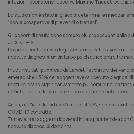
infezioni respiratorie”, osserva
Maxime Taquet
, psichiat
Lo studio non è stato in grado di determinare i meccanismi b
“con la prospettiva di prevenirli o trattarli”.
Gli esperti di salute sono sempre più preoccupati dalle evid
al COVID-19.
Un precedente studio degli stessi ricercatori aveva risco
ricevuto diagnosi di un disturbo psichiatrico entro tre mesi
I nuovi risultati, pubblicati da Lancet Psychiatry, derivano d
emerso che il 34% dei soggetti aveva ricevuto diagnosi di 
I disturbi erano significativamente più comuni nei pazien
dall’influenza o da altre infezioni respiratorie nello stesso
Ansia, al 17%, e disturbi dell’umore, al 14%, sono i disturbi
COVID-19 contratta.
Tuttavia, tra i soggetti ricoverati in terapia intensiva con 
ricevuto diagnosi di demenza.