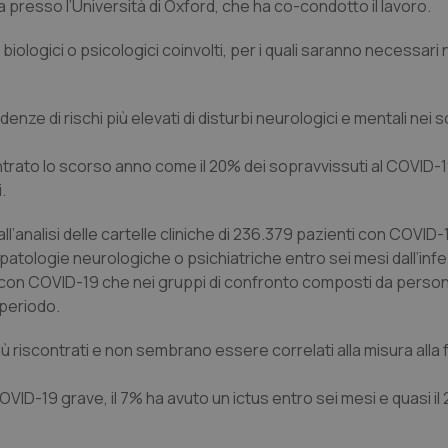
ra presso l’Università di Oxford, che ha co-condotto il lavoro.
iologici o psicologici coinvolti, per i quali saranno necessari 
enze di rischi più elevati di disturbi neurologici e mentali nei 
ntrato lo scorso anno come il 20% dei sopravvissuti al COVID
.
all’analisi delle cartelle cliniche di 236.379 pazienti con COVID-
patologie neurologiche o psichiatriche entro sei mesi dall’inf
ti con COVID-19 che nei gruppi di confronto composti da perso
 periodo.
 più riscontrati e non sembrano essere correlati alla misura alla 
COVID-19 grave, il 7% ha avuto un ictus entro sei mesi e quasi il