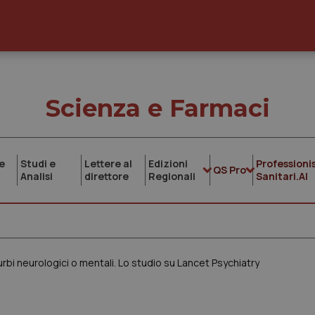
Scienza e Farmaci
e
Studi e
Lettere al
Edizioni
Professionis
QS Pro
Analisi
direttore
Regionali
Sanitari.AI
rbi neurologici o mentali. Lo studio su Lancet Psychiatry