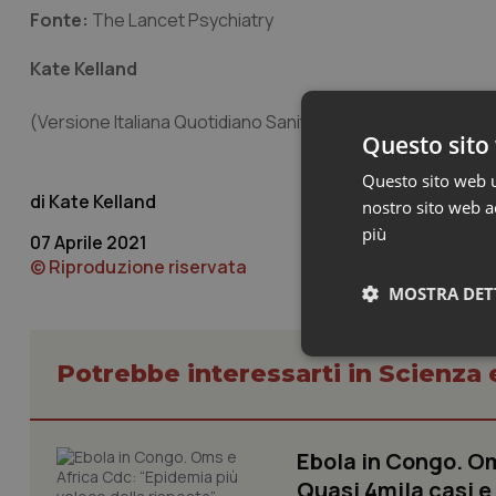
Fonte:
The Lancet Psychiatry
Kate Kelland
(Versione Italiana Quotidiano Sanità/Popular Science)
Questo sito 
Questo sito web ut
Kate Kelland
nostro sito web ac
più
07 Aprile 2021
© Riproduzione riservata
MOSTRA DET
Neces
Potrebbe interessarti in Scienza
Ebola in Congo. Om
Quasi 4mila casi e