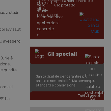
applicazioni concrete e
uso protetto
nuovi studi
sopravvissuti
-19 avessero
Gli speciali
19. Ne è
ezione.
ne guarite
Sanità digitale per garantire più
salute e sostenibilità. Ma servono
standard e condivisione
forma di
Tutti gli speciali
 2% ha