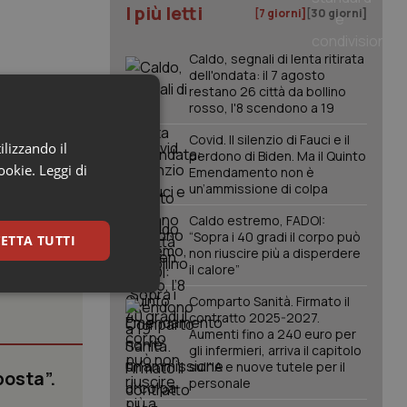
I più letti
[7 giorni]
[30 giorni]
Caldo, segnali di lenta ritirata
dell'ondata: il 7 agosto
restano 26 città da bollino
rosso, l'8 scendono a 19
Covid. Il silenzio di Fauci e il
ilizzando il
perdono di Biden. Ma il Quinto
cookie.
Leggi di
Emendamento non è
un’ammissione di colpa
Caldo estremo, FADOI:
“Sopra i 40 gradi il corpo può
ETTA TUTTI
non riuscire più a disperdere
il calore”
keting
Comparto Sanità. Firmato il
contratto 2025-2027.
Aumenti fino a 240 euro per
gli infermieri, arriva il capitolo
sull'IA e nuove tutele per il
posta”.
personale