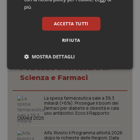
più
05 Agosto 2016
© Riproduzione riservata
ACCETTA TUTTI
RIFIUTA
MOSTRA DETTAGLI
Potrebbe interessarti in
Necessari
Statistici
Marketing
Scienza e Farmaci
La spesa farmaceutica sale a 39,3
miliardi (+6%). Prosegue il boom dei
farmaci per diabete e obesità e cala
uso antibiotici. Ecco il Rapporto
Necessari
Statistici
Marketing
OsMed 2025
I cookie necessari contribuiscono a rendere fruibile il
sito web abilitandone funzionalità di base quali la
Aifa. Rivisto il Programma attività 2026
navigazione sulle pagine e l'accesso alle aree
dopo le richieste delle Regioni. Dalla