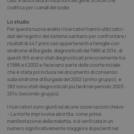
casi, è associata a mutazioni del gene SCN5A che
Calabria
Asma & BPCO
codifica per i canali del sodio.
Campania
Car-T
Lo studio
Per questa nuova analisi i ricercatori hanno utilizzato i
Emilia-Romagna
Colesterolo & coronaropatie
dati del registro del sistema sanitario per confrontare i
risultati di 447 primi casi appartenenti a famiglie con
sindrome di Burgada, diagnosticati dal 1986 al 2014; di
Friuli Venezia Giulia
Dermatite Atopica
questi 165 erano stati diagnosticati precocemente tra
il 1986 e il 2002 e facevano parte della coorte iniziale,
Lazio
Diabete & glucometri
che è stata poi inclusa nel documento di consenso
sulla sindrome di Burgada del 2002 (primo gruppo), e
Liguria
Disturbi dell’umore
282 sono stati diagnosticati più tardi nel periodo 2003-
2014 (secondo gruppo).
Lombardia
Dolore
I ricercatori sono giunti ad alcune osservazioni chiave:
Marche
Donna & Salute
– La morte improvvisa abortita, come prima
manifestazione della malattia, si è verificata in un
numero significativamente maggiore di pazienti nel
Molise
Epatiti