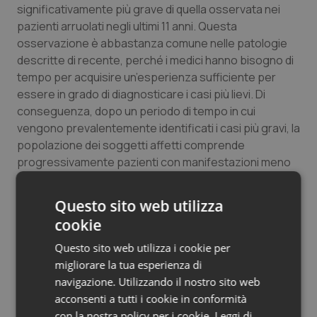
significativamente più grave di quella osservata nei
Salute orale & impianti
pazienti arruolati negli ultimi 11 anni. Questa
osservazione è abbastanza comune nelle patologie
Sangue & coagulazione
descritte di recente, perché i medici hanno bisogno di
tempo per acquisire un’esperienza sufficiente per
Tiroide
essere in grado di diagnosticare i casi più lievi. Di
conseguenza, dopo un periodo di tempo in cui
Tumore al seno
vengono prevalentemente identificati i casi più gravi, la
popolazione dei soggetti affetti comprende
progressivamente pazienti con manifestazioni meno
Tumore ovarico
gravi, consentendo una stima più equilibrata della
prognosi a lungo termine.
Tumori del Polmone & Testa Collo
Questo sito web utilizza
cookie
Fonte:
J Am Coll Cardiol 2016
Tumori gastrointestinali
Questo sito web utilizza i cookie per
Reuters Staff
migliorare la tua esperienza di
Ulcera & Reflusso
navigazione. Utilizzando il nostro sito web
(Versione italiana Quotidiano Sanità/Popular Science)
acconsenti a tutti i cookie in conformità
Vaccini
con la nostra policy per i cookie.
Leggi di