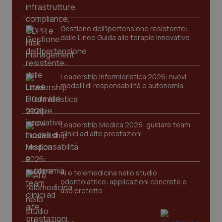
Gestione dell'Ipertensione resistente:
dalle Linee Guida alle terapie innovative
Leadership Infermieristica 2026: nuovi
modelli di responsabilità e autonomia
tracking-sites-ironfish-
www.quotidianosanita.it
4
tracking-enable
settim
2 gior
Leadership Medica 2026: guidare team
clinici ad alte prestazioni
tracking-sites-ironfish-
www.quotidianosanita.it
4
session-id
settim
2 gior
AI e telemedicina nello studio
odontoiatrico: applicazioni concrete e
uso protetto
_ga
1 anno
Google LLC
mes
.quotidianosanita.it