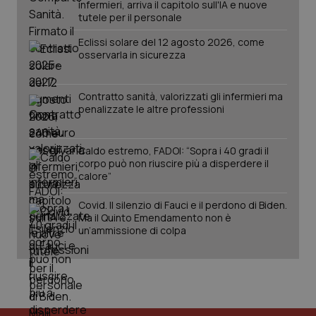
infermieri, arriva il capitolo sull'IA e nuove
tutele per il personale
PHPSESSID
Sessio
PHP.net
www.quotidianosanita.it
Eclissi solare del 12 agosto 2026, come
osservarla in sicurezza
Contratto sanità, valorizzati gli infermieri ma
penalizzate le altre professioni
Caldo estremo, FADOI: “Sopra i 40 gradi il
corpo può non riuscire più a disperdere il
calore”
Covid. Il silenzio di Fauci e il perdono di Biden.
Ma il Quinto Emendamento non è
un’ammissione di colpa
_ga_KM60CM4NPH
.quotidianosanita.it
1 anno
mes