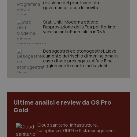
protette del sito. Il sito web non è in grado di
revisione del prontuario alla
funzionare correttamente senza questi cookie.
governance, ecco le novità
Nome
Fornitore
/
Dominio
Scaden
Stati Uniti. Moderna ottiene
VISITOR_PRIVACY_METADATA
5 mesi
YouTube
l’approvazione della Fda per il primo
settim
.youtube.com
vaccino antinfluenzale a mRNA
Desogestrel ed etonogestrel. Lieve
aumento del rischio di meningioma in
caso di uso prolungato. Aifa e Ema
aggiornano le controindicazioni
Ultime analisi e review da QS Pro
Gold
CookieScriptConsent
5 mesi
CookieScript
Cloud sanitario: infrastrutture,
settim
www.quotidianosanita.it
compliance, GDPR e Risk management