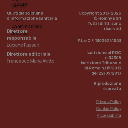
Quotidiano online
Copyright 2013-2026
d'informazione sanitaria
© Homnya Srl
Tutti i diritti sono
riservati
Direttore
responsabile
P.I. e C.F. 13026241003
Fornitore
/
Luciano Fassari
Nome
Scadenza
Descrizion
Dominio
Nome
Fornitore
/
Dominio
Scadenza
Des
Iscrizione al ROC
Direttore editoriale
_ga_0VMQEQKQ1N
.quotidianosanita.it
1 anno 1
Questo
n.34308
mese
cookie
VISITOR_INFO1_LIVE
5 mesi 4
Que
Francesco Maria Avitto
Google LLC
Iscrizione Tribunale
viene
settimane
imp
.youtube.com
utilizzato
di Roma n.115/2013
You
da Google
ten
del 22/05/2013
Analytics
pre
per
del
Riproduzione
mantener
vid
lo stato
inco
riservata
della
può
sessione.
det
vis
Privacy Policy
web
uti
Cookie Policy
nuo
Accessibilità
ver
dell
You