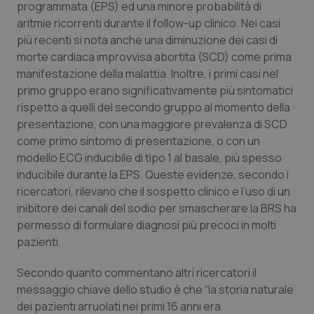
Valle D’Aosta
Oncodermatologia
programmata (EPS) ed una minore probabilità di
aritmie ricorrenti durante il follow-up clinico. Nei casi
Veneto
Oncoematologia
più recenti si nota anche una diminuzione dei casi di
morte cardiaca improvvisa abortita (SCD) come prima
manifestazione della malattia. Inoltre, i primi casi nel
Oncologia & Nutrizione
primo gruppo erano significativamente più sintomatici
rispetto a quelli del secondo gruppo al momento della
Psoriasi & pelle
presentazione, con una maggiore prevalenza di SCD
come primo sintomo di presentazione, o con un
Quotidiano Cardiologia
modello ECG inducibile di tipo 1 al basale, più spesso
inducibile durante la EPS. Queste evidenze, secondo i
Quotidiano Chirurgia
ricercatori, rilevano che il sospetto clinico e l’uso di un
inibitore dei canali del sodio per smascherare la BRS ha
Quotidiano Oncologia
permesso di formulare diagnosi più precoci in molti
pazienti.
Quotidiano Pediatria
Secondo quanto commentano altri ricercatori il
messaggio chiave dello studio è che “la storia naturale
Rene & patologie urogenitali
dei pazienti arruolati nei primi 16 anni era