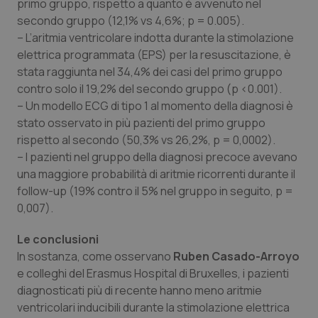
primo gruppo, rispetto a quanto è avvenuto nel
secondo gruppo (12,1% vs 4,6%; p = 0.005).
Piemonte
HIV
– L’aritmia ventricolare indotta durante la stimolazione
elettrica programmata (EPS) per la resuscitazione, è
Provincia Autonoma di Bolzano
Infezioni & Febbre
stata raggiunta nel 34,4% dei casi del primo gruppo
contro solo il 19,2% del secondo gruppo (p <0.001).
Provincia Autonoma di Trento
Ipertensione & Scompenso
– Un modello ECG di tipo 1 al momento della diagnosi è
stato osservato in più pazienti del primo gruppo
Puglia
Malattie rare
rispetto al secondo (50,3% vs 26,2%, p = 0,0002).
– I pazienti nel gruppo della diagnosi precoce avevano
Sardegna
Malattia di Crohn & Rettocolite Ulcerosa
una maggiore probabilità di aritmie ricorrenti durante il
follow-up (19% contro il 5% nel gruppo in seguito, p =
0,007).
Sicilia
Neuroscienze & patologie neurodegenerative
Le conclusioni
Toscana
Obesità
In sostanza, come osservano
Ruben Casado-Arroyo
e colleghi del Erasmus Hospital di Bruxelles, i pazienti
Umbria
Oftalmologia
diagnosticati più di recente hanno meno aritmie
ventricolari inducibili durante la stimolazione elettrica