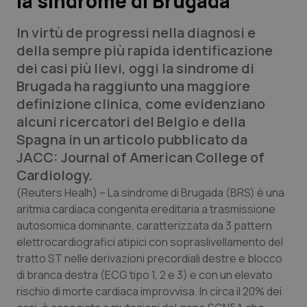
la sindrome di Brugada
In virtù de progressi nella diagnosi e
Scienza e Farmaci
della sempre più rapida identificazione
dei casi più lievi, oggi la sindrome di
Studi e Analisi
Brugada ha raggiunto una maggiore
definizione clinica, come evidenziano
Lettere al direttore
alcuni ricercatori del Belgio e della
Spagna in un articolo pubblicato da
Edizioni Regionali
JACC: Journal of American College of
Cardiology.
QS Pro
(Reuters Healh)
– La sindrome di Brugada (BRS) è una
aritmia cardiaca congenita ereditaria a trasmissione
Professionisti Sanitari.AI
autosomica dominante, caratterizzata da 3 pattern
elettrocardiografici atipici con sopraslivellamento del
Abruzzo
QS Pro Gold
tratto ST nelle derivazioni precordiali destre e blocco
di branca destra (ECG tipo 1, 2 e 3) e con un elevato
QS Club
Newsletter
Basilicata
Artrite & artrosi
rischio di morte cardiaca improvvisa. In circa il 20% dei