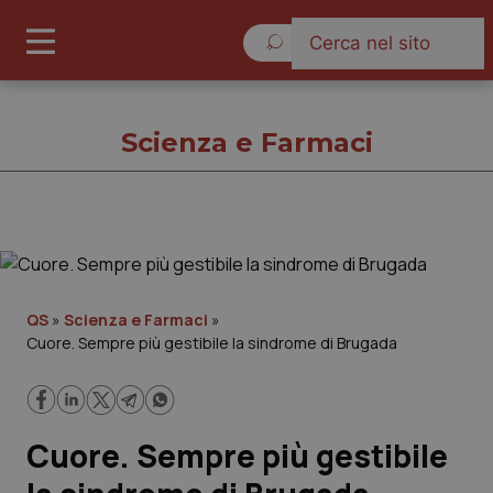
Venerdì 7 Agosto 2026
Scienza e Farmaci
Scienza e Farmaci
Cronache
QS
»
Scienza e Farmaci
»
Cuore. Sempre più gestibile la sindrome di Brugada
Governo e Parlamento
Regioni e Asl
Cuore. Sempre più gestibile
Lavoro e Professioni