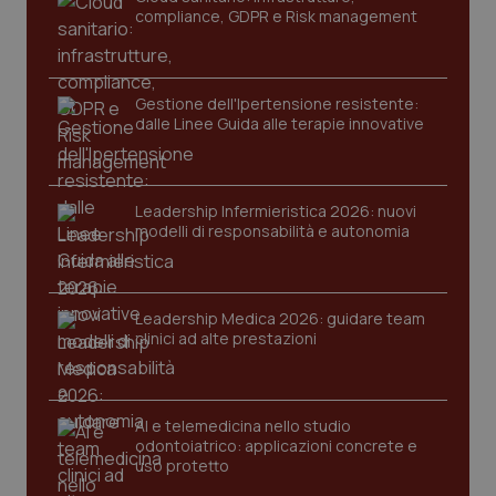
compliance, GDPR e Risk management
Gestione dell'Ipertensione resistente:
dalle Linee Guida alle terapie innovative
Leadership Infermieristica 2026: nuovi
modelli di responsabilità e autonomia
tracking-sites-ironfish-
www.quotidianosanita.it
4
tracking-enable
settim
2 gior
Leadership Medica 2026: guidare team
clinici ad alte prestazioni
tracking-sites-ironfish-
www.quotidianosanita.it
4
session-id
settim
2 gior
AI e telemedicina nello studio
odontoiatrico: applicazioni concrete e
uso protetto