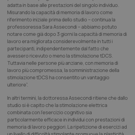
adatta in base alle prestazioni del singolo individuo.
Valle D’Aosta
Oncodermatologia
Misurando la capacità di memoria di lavoro come
riferimento iniziale prima dello studio – continua la
Veneto
Oncoematologia
professoressa Sara Assecondi – abbiamo potuto
notare come già dopo 3 giorni la capacità di memoria di
Oncologia & Nutrizione
lavoro era migliorata considerevolmente in tutti i
partecipanti, indipendentemente dal fatto che
Psoriasi & pelle
avessero ricevuto o meno la stimolazione tDCS.
Tuttavia nelle persone più anziane, con memoria di
Quotidiano Cardiologia
lavoro più compromessa, la somministrazione della
stimolazione tDCS ha consentito un vantaggio
Quotidiano Chirurgia
ulteriore”.
In altri termini, la dottoressa Assecondi ritiene che dallo
Quotidiano Oncologia
studio si è capito che la stimolazione elettrica
combinata con l’esercizio cognitivo sia
Quotidiano Pediatria
particolarmente efficace in individui con prestazioni di
memoria di lavoro peggiori. La ripetizione di esercizi ad
Rene & patologie urogenitali
un livello di difficoltà stimolante promuove la plasticità