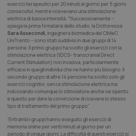
Molise
Epatiti
esercizi terapeutici per 20 minuti al giorno per 5 giorni
consecutivi, mentre ricevevano una stimolazione
Piemonte
HIV
elettrica di bassa intensità.
“
Successivamente –
spiega la prima firmataria dello studio, la Dottoressa
Provincia Autonoma di Bolzano
Infezioni & Febbre
Sara Assecondi,
ingegnera biomedica del CIMeC
UniTrento – sono stati suddivisi in due gruppi di 14
Provincia Autonoma di Trento
Ipertensione & Scompenso
persone. Il primo gruppo ha svolto gli esercizi con la
stimolazione elettrica (tDCS- transcranial Direct
Current Stimulation) non invasiva, particolarmente
Puglia
Malattie rare
efficace in quegli individui che ne hanno più bisogno. Il
secondo gruppo di altre 14 persone ha svolto solo gli
Sardegna
Malattia di Crohn & Rettocolite Ulcerosa
esercizi cognitivi, senza stimolazione elettrica ma
indossando comunque lo stimolatore anche se spento
Sicilia
Neuroscienze & patologie neurodegenerative
e questo per dare la convinzione di ricevere lo stesso
tipo di trattamento del primo gruppo”.
Toscana
Obesità
“Entrambi i gruppi hanno eseguito gli esercizi di
Umbria
Oftalmologia
memoria online per venti minuti al giorno per un
periodo di cinque giorni. La difficoltà di questi esercizi si