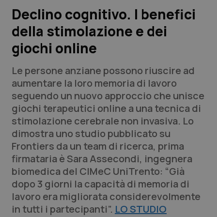
Lavoro e Professioni
Declino cognitivo. I benefici
della stimolazione e dei
Scienza e Farmaci
giochi online
Studi e Analisi
Le persone anziane possono riuscire ad
Lettere al direttore
aumentare la loro memoria di lavoro
seguendo un nuovo approccio che unisce
Edizioni Regionali
giochi terapeutici online a una tecnica di
stimolazione cerebrale non invasiva. Lo
QS Pro
dimostra uno studio pubblicato su
Frontiers
da un team di ricerca, prima
Professionisti Sanitari.AI
firmataria è Sara Assecondi, ingegnera
biomedica del CIMeC UniTrento: “Già
Abruzzo
QS Pro Gold
dopo 3 giorni la capacità di memoria di
lavoro era migliorata considerevolmente
QS Club
Newsletter
Basilicata
Artrite & artrosi
in tutti i partecipanti”.
LO STUDIO