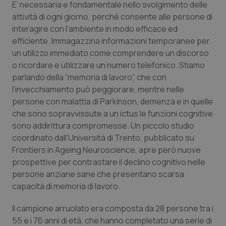
E’ necessaria e fondamentale nello svolgimento delle
Calabria
Asma & BPCO
attività di ogni giorno, perché consente alle persone di
interagire con l’ambiente in modo efficace ed
efficiente. Immagazzina informazioni temporanee per
Campania
Car-T
un utilizzo immediato come comprendere un discorso
o ricordare e utilizzare un numero telefonico. Stiamo
Emilia-Romagna
Colesterolo & coronaropatie
parlando della “memoria di lavoro”, che con
l’invecchiamento può peggiorare, mentre nelle
Friuli Venezia Giulia
Dermatite Atopica
persone con malattia di Parkinson, demenza e in quelle
che sono sopravvissute a un ictus le funzioni cognitive
Lazio
Diabete & glucometri
sono addirittura compromesse. Un piccolo studio
coordinato dall’Università di Trento, pubblicato su
Liguria
Disturbi dell’umore
Frontiers in Ageing Neuroscience,
apre però nuove
prospettive per contrastare il declino cognitivo nelle
Lombardia
Dolore
persone anziane sane che presentano scarsa
capacità di memoria di lavoro.
Marche
Donna & Salute
Il campione arruolato era composta da 28 persone tra i
55 e i 76 anni di età, che hanno completato una serie di