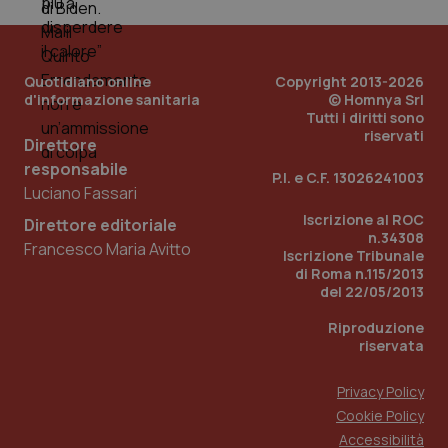
Quotidiano online
Copyright 2013-2026
d'informazione sanitaria
© Homnya Srl
Tutti i diritti sono
riservati
Direttore
responsabile
Fornitore
/
Nome
Scadenza
Descrizion
P.I. e C.F. 13026241003
Dominio
Luciano Fassari
Nome
Fornitore
/
Dominio
Scadenza
Des
_ga_0VMQEQKQ1N
.quotidianosanita.it
1 anno 1
Questo
Iscrizione al ROC
Direttore editoriale
mese
cookie
VISITOR_INFO1_LIVE
5 mesi 4
Que
Google LLC
n.34308
viene
settimane
imp
.youtube.com
Francesco Maria Avitto
utilizzato
Iscrizione Tribunale
You
da Google
ten
di Roma n.115/2013
Analytics
pre
del 22/05/2013
per
del
mantener
vid
lo stato
inco
Riproduzione
della
può
riservata
sessione.
det
vis
web
Privacy Policy
uti
nuo
Cookie Policy
ver
dell
Accessibilità