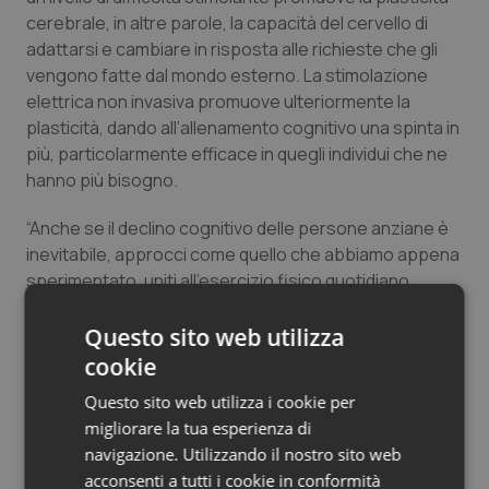
cerebrale, in altre parole, la capacità del cervello di
Salute orale & impianti
adattarsi e cambiare in risposta alle richieste che gli
vengono fatte dal mondo esterno. La stimolazione
Sangue & coagulazione
elettrica non invasiva promuove ulteriormente la
plasticità, dando all’allenamento cognitivo una spinta in
più, particolarmente efficace in quegli individui che ne
Tiroide
hanno più bisogno.
Tumore al seno
“Anche se il declino cognitivo delle persone anziane è
inevitabile, approcci come quello che abbiamo appena
Tumore ovarico
sperimentato, uniti all’esercizio fisico quotidiano
possono contenerlo e garantire alle persone una
Tumori del Polmone & Testa Collo
migliore qualità della vita e un invecchiamento sano”,
Questo sito web utilizza
conclude la professoressa Sara Assecondi.
cookie
Tumori gastrointestinali
Questo sito web utilizza i cookie per
Endrius Salvalaggio
migliorare la tua esperienza di
Ulcera & Reflusso
navigazione. Utilizzando il nostro sito web
acconsenti a tutti i cookie in conformità
Endrius Salvalaggio