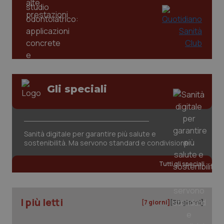
_ga
1 anno
Google LLC
mes
.quotidianosanita.it
Gli speciali
Sanità digitale per garantire più salute e
sostenibilità. Ma servono standard e condivisione
Tutti gli speciali
I più letti
[7 giorni]
[30 giorni]