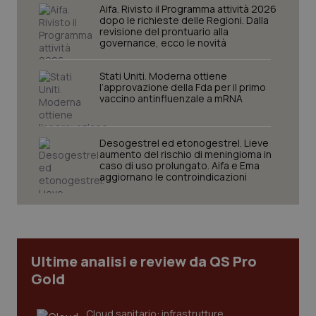
navigazione sulle pagine e l'accesso alle aree
Aifa. Rivisto il Programma attività 2026
protette del sito. Il sito web non è in grado di
dopo le richieste delle Regioni. Dalla
funzionare correttamente senza questi cookie.
revisione del prontuario alla
governance, ecco le novità
Nome
Fornitore
/
Dominio
Scaden
VISITOR_PRIVACY_METADATA
5 mesi
YouTube
Stati Uniti. Moderna ottiene
settim
.youtube.com
l’approvazione della Fda per il primo
vaccino antinfluenzale a mRNA
Desogestrel ed etonogestrel. Lieve
aumento del rischio di meningioma in
caso di uso prolungato. Aifa e Ema
aggiornano le controindicazioni
Ultime analisi e review da QS Pro
Gold
CookieScriptConsent
5 mesi
CookieScript
settim
www.quotidianosanita.it
Cloud sanitario: infrastrutture,