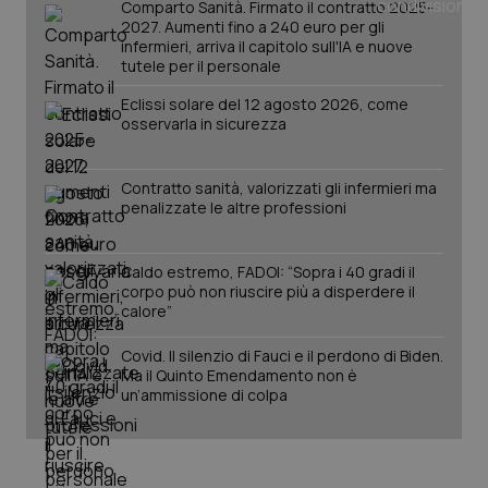
Comparto Sanità. Firmato il contratto 2025-
2027. Aumenti fino a 240 euro per gli
infermieri, arriva il capitolo sull'IA e nuove
PHPSESSID
Sessio
PHP.net
tutele per il personale
www.quotidianosanita.it
Eclissi solare del 12 agosto 2026, come
osservarla in sicurezza
Contratto sanità, valorizzati gli infermieri ma
penalizzate le altre professioni
Caldo estremo, FADOI: “Sopra i 40 gradi il
corpo può non riuscire più a disperdere il
calore”
Covid. Il silenzio di Fauci e il perdono di Biden.
Ma il Quinto Emendamento non è
un’ammissione di colpa
_ga_KM60CM4NPH
.quotidianosanita.it
1 anno
mes