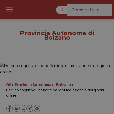
Venerdì 7 Agosto 2026
Provincia Autonoma di
Bolzano
Provincia Autonoma di
Bolzano
Cronache
QS
»
Provincia Autonoma di Bolzano
»
Declino cognitivo. I benefici della stimolazione e dei giochi
Governo e Parlamento
online
Regioni e Asl