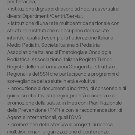
per l’infanzia;
settim
.youtube.com
• istituzione di gruppi di lavoro ad hoc, trasversali ai
diversi Dipartimenti/Centri/Servizi;
• istituzione di una rete multicentrica nazionale con
strutture e istituti che si occupano della salute
infantile, quali ad esempio la Federazione Italiana
Medici Pediatri, Società Italiana di Pediatria,
Associazione Italiana di Ematologia e Oncologia
Pediatrica, Associazione Italiana Registri Tumori,
Registri delle malformazioni Congenite; strutture
Regionali e del SSN che partecipano a programmi di
sorveglianza della salute in età evolutiva;
• produzione di documenti d’indirizzo, di consenso e di
guida, su obiettivi strategici, priorità di ricerca e di
CookieScriptConsent
5 mesi
CookieScript
settim
www.quotidianosanita.it
promozione della salute, in linea con i Piani Nazionale
della Prevenzione (PNP) e con le raccomandazioni di
Agenzie Internazionali, quali l’OMS;
• promozione della stesura di progetti di ricerca
multidisciplinari, organizzazione di conferenze,