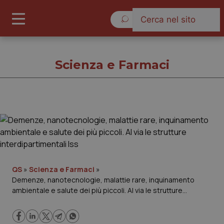
Domenica 9 Agosto 2026
Scienza e Farmaci
Scienza e Farmaci
Cronache
Governo e Parlamento
QS
»
Scienza e Farmaci
»
Demenze, nanotecnologie, malattie rare, inquinamento
ambientale e salute dei più piccoli. Al via le strutture
Regioni e Asl
interdipartimentali Iss
Lavoro e Professioni