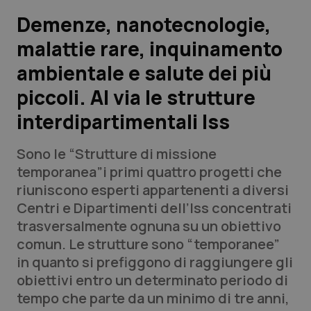
Demenze, nanotecnologie,
Scienza e Farmaci
malattie rare, inquinamento
ambientale e salute dei più
Studi e Analisi
piccoli. Al via le strutture
Lettere al direttore
interdipartimentali Iss
Edizioni Regionali
Sono le “Strutture di missione
temporanea”i primi quattro progetti che
QS Pro
riuniscono esperti appartenenti a diversi
Centri e Dipartimenti dell’Iss concentrati
Professionisti Sanitari.AI
trasversalmente ognuna su un obiettivo
comun. Le strutture sono “temporanee”
Abruzzo
QS Pro Gold
in quanto si prefiggono di raggiungere gli
obiettivi entro un determinato periodo di
QS Club
Newsletter
Basilicata
Artrite & artrosi
tempo che parte da un minimo di tre anni,