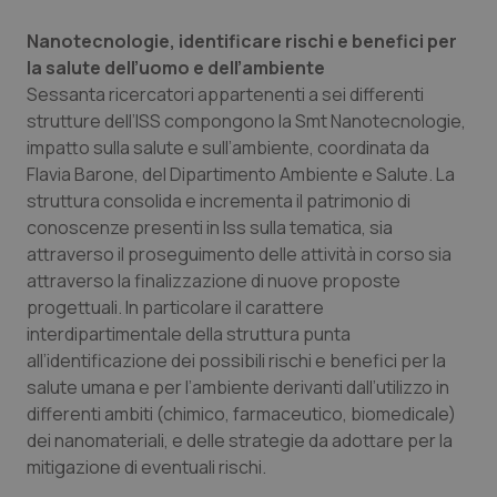
Salute orale & impianti
Nanotecnologie, identificare rischi e benefici per
la salute dell’uomo e dell’ambiente
Sangue & coagulazione
Sessanta ricercatori appartenenti a sei differenti
strutture dell’ISS compongono la Smt Nanotecnologie,
Tiroide
impatto sulla salute e sull’ambiente, coordinata da
Flavia Barone, del Dipartimento Ambiente e Salute. La
Tumore al seno
struttura consolida e incrementa il patrimonio di
conoscenze presenti in Iss sulla tematica, sia
attraverso il proseguimento delle attività in corso sia
Tumore ovarico
attraverso la finalizzazione di nuove proposte
progettuali. In particolare il carattere
Tumori del Polmone & Testa Collo
interdipartimentale della struttura punta
all’identificazione dei possibili rischi e benefici per la
Tumori gastrointestinali
salute umana e per l’ambiente derivanti dall’utilizzo in
differenti ambiti (chimico, farmaceutico, biomedicale)
Ulcera & Reflusso
dei nanomateriali, e delle strategie da adottare per la
mitigazione di eventuali rischi.
Vaccini