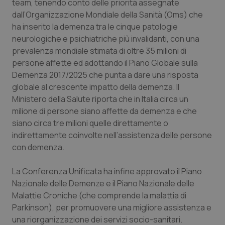
Valle D’Aosta
Oncodermatologia
team, tenendo conto delle priorità assegnate
dall’Organizzazione Mondiale della Sanità (Oms) che
ha inserito la demenza tra le cinque patologie
Veneto
Oncoematologia
neurologiche e psichiatriche più invalidanti, con una
prevalenza mondiale stimata di oltre 35 milioni di
Oncologia & Nutrizione
persone affette ed adottando il Piano Globale sulla
Demenza 2017/2025 che punta a dare una risposta
Psoriasi & pelle
globale al crescente impatto della demenza. Il
Ministero della Salute riporta che in Italia circa un
Quotidiano Cardiologia
milione di persone siano affette da demenza e che
siano circa tre milioni quelle direttamente o
Quotidiano Chirurgia
indirettamente coinvolte nell’assistenza delle persone
con demenza.
Quotidiano Oncologia
La Conferenza Unificata ha infine approvato il Piano
Nazionale delle Demenze e il Piano Nazionale delle
Quotidiano Pediatria
Malattie Croniche (che comprende la malattia di
Parkinson), per promuovere una migliore assistenza e
Rene & patologie urogenitali
una riorganizzazione dei servizi socio-sanitari.