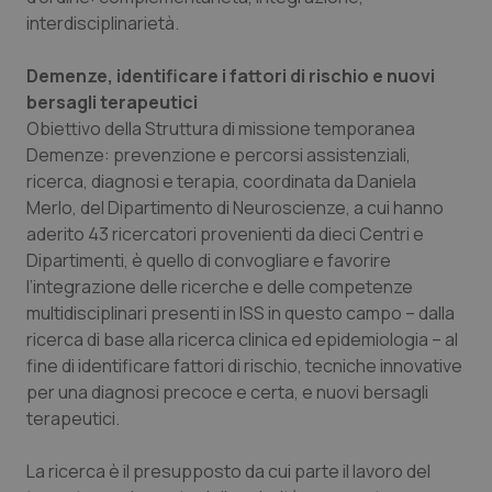
interdisciplinarietà.
Piemonte
HIV
Demenze, identificare i fattori di rischio e nuovi
Provincia Autonoma di Bolzano
Infezioni & Febbre
bersagli terapeutici
Obiettivo della Struttura di missione temporanea
Provincia Autonoma di Trento
Ipertensione & Scompenso
Demenze: prevenzione e percorsi assistenziali,
ricerca, diagnosi e terapia, coordinata da Daniela
Merlo, del Dipartimento di Neuroscienze, a cui hanno
Puglia
Malattie rare
aderito 43 ricercatori provenienti da dieci Centri e
Dipartimenti, è quello di convogliare e favorire
Sardegna
Malattia di Crohn & Rettocolite Ulcerosa
l’integrazione delle ricerche e delle competenze
multidisciplinari presenti in ISS in questo campo – dalla
Sicilia
Neuroscienze & patologie neurodegenerative
ricerca di base alla ricerca clinica ed epidemiologia – al
fine di identificare fattori di rischio, tecniche innovative
Toscana
Obesità
per una diagnosi precoce e certa, e nuovi bersagli
terapeutici.
Umbria
Oftalmologia
La ricerca è il presupposto da cui parte il lavoro del