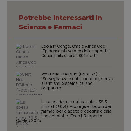
Potrebbe interessarti in
Scienza e Farmaci
Ebola in Congo. Oms e Africa Cdc:
“Epidemia più veloce della risposta”.
Quasi 4mila casi e 1.801 morti
West Nile. D’Alterio (Rete IZS):
“Sorveglianza e dati scientifici, senza
allarmismi. Sistema italiano
preparato”
La spesa farmaceutica sale a 39,3
miliardi (+6%). Prosegue il boom dei
farmaci per diabete e obesità e cala
uso antibiotici. Ecco il Rapporto
PHPSESSID
Sessio
OsMed 2025
PHP.net
www.quotidianosanita.it