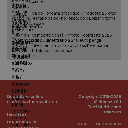
calore”
named-enable
2 giorni
dal
per 
sis
Caldo, l’ondata prosegue. Il 7 agosto 26 città
sol
restano da bollino rosso, solo Bolzano torna
ute
ide
in giallo
Wel
Comparto Sanità. Firmato il contratto 2025-
2027. Aumenti fino a 240 euro per gli
infermieri, arriva il capitolo sull'IA e nuove
tutele per il personale
Quotidiano online
Copyright 2013-2026
d'informazione sanitaria
© Homnya Srl
Tutti i diritti sono
riservati
Direttore
responsabile
P.I. e C.F. 13026241003