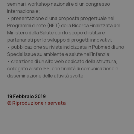
seminari, workshop nazionali e di un congresso
internazionale;
• presentazione di una proposta progettuale nei
Programmi di rete (NET) della Ricerca Finalizzata del
Ministero della Salute con lo scopo di istituire
tracking-sites-ironfish-
www.quotidianosanita.it
4
partenariati per lo sviluppo di progetti innovativi;
tracking-enable
settim
• pubblicazione su rivista indicizzata in Pubmed di uno
2 gior
Special Issue su ambiente e salute nell’infanzia;
• creazione di un sito web dedicato della struttura,
collegato al sito ISS, con finalità di comunicazione e
tracking-sites-ironfish-
www.quotidianosanita.it
4
disseminazione delle attività svolte.
session-id
settim
2 gior
19 Febbraio 2019
© Riproduzione riservata
_ga
1 anno
Google LLC
mes
.quotidianosanita.it