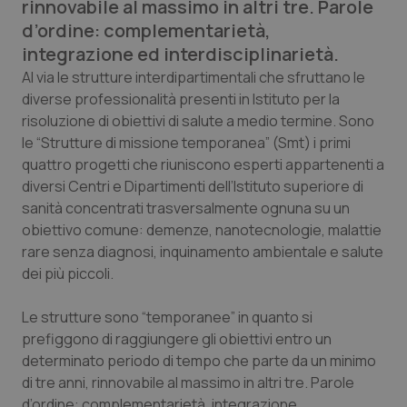
rinnovabile al massimo in altri tre. Parole
Calabria
Asma & BPCO
d’ordine: complementarietà,
integrazione ed interdisciplinarietà.
Campania
Car-T
Al via le strutture interdipartimentali che sfruttano le
diverse professionalità presenti in Istituto per la
Emilia-Romagna
Colesterolo & coronaropatie
risoluzione di obiettivi di salute a medio termine. Sono
le “Strutture di missione temporanea” (Smt) i primi
Friuli Venezia Giulia
Dermatite Atopica
quattro progetti che riuniscono esperti appartenenti a
diversi Centri e Dipartimenti dell’Istituto superiore di
Lazio
Diabete & glucometri
sanità concentrati trasversalmente ognuna su un
obiettivo comune: demenze, nanotecnologie, malattie
Liguria
Disturbi dell’umore
rare senza diagnosi, inquinamento ambientale e salute
dei più piccoli.
Lombardia
Dolore
Le strutture sono “temporanee” in quanto si
prefiggono di raggiungere gli obiettivi entro un
Marche
Donna & Salute
determinato periodo di tempo che parte da un minimo
di tre anni, rinnovabile al massimo in altri tre. Parole
Molise
Epatiti
d’ordine: complementarietà, integrazione,