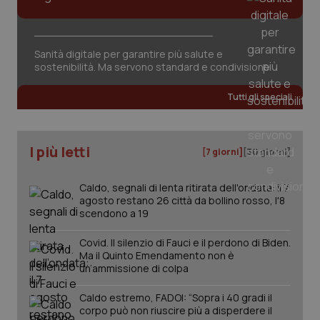
del
vid
inco
può
det
Sanità digitale per garantire più salute e
vis
web
sostenibilità. Ma servono standard e condivisione
uti
nuo
ver
Tutti gli speciali
dell
You
YSC
Sessione
Que
Google LLC
imp
.youtube.com
I più letti
[7 giorni]
[30 giorni]
You
ten
vis
vid
Caldo, segnali di lenta ritirata dell'ondata: il 7
agosto restano 26 città da bollino rosso, l'8
__Secure-
.youtube.com
5 mesi 4
Que
scendono a 19
ROLLOUT_TOKEN
settimane
imp
You
ges
Covid. Il silenzio di Fauci e il perdono di Biden.
del
Ma il Quinto Emendamento non è
e d
per
un’ammissione di colpa
del
ute
Caldo estremo, FADOI: “Sopra i 40 gradi il
tracking-sites-
www.quotidianosanita.it
4
Que
corpo può non riuscire più a disperdere il
ironfish-tracking-
settimane
imp