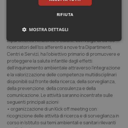
Inquinamento ambientale, costruire una rete per
RIFIUTA
la salute dei bambini
La Struttura Salute dell’infanzia e inquinamento
MOSTRA DETTAGLI
ambientale, coordinata da Ivano Iavarone, del
Dipartimento Ambiente e Salute, coinvolge circa 100
Necessari
Statistici
Marketing
ricercatori dell’Iss afferenti a nove tra Dipartimenti,
Centri e Servizi, ha l’obiettivo primario di promuovere e
proteggere la salute infantile dagli effetti
dell’inquinamento ambientale attraverso l’integrazione
e la valorizzazione delle competenze multidisciplinari
disponibili sul fronte della ricerca, della sorveglianza,
Necessari
Statistici
Marketing
della prevenzione, della consulenza e della
I cookie necessari contribuiscono a rendere fruibile il
comunicazione. Le attività saranno incentrate sulle
sito web abilitandone funzionalità di base quali la
seguenti principali azioni:
navigazione sulle pagine e l'accesso alle aree
protette del sito. Il sito web non è in grado di
• organizzazione di un Kick off meeting con
funzionare correttamente senza questi cookie.
ricognizione delle attività di ricerca e di sorveglianza in
Nome
Fornitore
/
Dominio
Scaden
corso in Istituto sui temi ambientali e sanitari rilevanti
VISITOR_PRIVACY_METADATA
5 mesi
YouTube