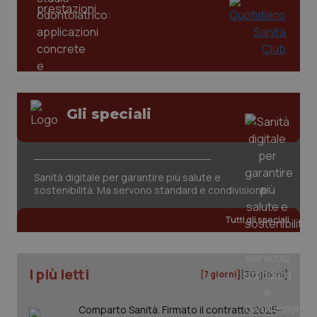
dell
You
YSC
Sessione
Que
Google LLC
imp
.youtube.com
You
ten
vis
vid
__Secure-
.youtube.com
5 mesi 4
Que
Gli speciali
ROLLOUT_TOKEN
settimane
imp
You
ges
del
e d
per
Sanità digitale per garantire più salute e
del
ute
sostenibilità. Ma servono standard e condivisione
tracking-sites-
www.quotidianosanita.it
4
Que
ironfish-tracking-
settimane
imp
Tutti gli speciali
named-enable
2 giorni
dal
per 
sis
sol
ute
I più letti
[7 giorni]
[30 giorni]
ide
Wel
Comparto Sanità. Firmato il contratto 2025-