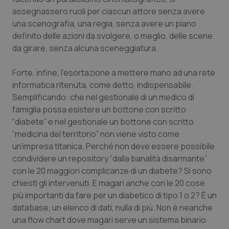
assegnassero ruoli per ciascun attore senza avere
una scenografia, una regia, senza avere un piano
definito delle azioni da svolgere, o meglio, delle scene
da girare, senza alcuna sceneggiatura.
Forte, infine, l’esortazione a mettere mano ad una rete
informatica ritenuta, come detto, indispensabile.
Semplificando: che nel gestionale di un medico di
famiglia possa esistere un bottone con scritto
“diabete” e nel gestionale un bottone con scritto
“medicina del territorio” non viene visto come
un’impresa titanica. Perché non deve essere possibile
condividere un repository “dalla banalità disarmante”
con le 20 maggiori complicanze di un diabete? Si sono
chiesti gli intervenuti. E magari anche con le 20 cose
più importanti da fare per un diabetico di tipo 1 o 2? È un
database, un elenco di dati, nulla di più. Non è neanche
una flow chart dove magari serve un sistema binario