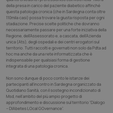
Calabria
Asma & BPCO
della presa in carico del paziente diabetico affinché
questa patologia cronica (che in Sardegna conta oltre
Campania
Car-T
110mila casi) possa trovare la giusta risposta per ogni
stadiazione. Precise scelte politiche che dovranno
necessariamente passare per una forte iniziativa della
Emilia-Romagna
Colesterolo & coronaropatie
Regione, dell’Assessorato e, a cascata, dell’Azienda
unica (Ats), degli ospedali e dei centri erogatori sul
Friuli Venezia Giulia
Dermatite Atopica
territorio. Tutti raccolti e governati non solo da Pdta ad
hoc ma anche da una rete informatizzata che è
Lazio
Diabete & glucometri
indispensabile per qualsiasi forma di gestione
integrata di una patologia cronica.
Liguria
Disturbi dell’umore
Non sono dunque di poco conto le istanze dei
Lombardia
Dolore
partecipanti all’incontro in Sardegna organizzato da
Quotidiano Sanità, con il sostegno incondizionato di
Marche
Donna & Salute
Msd, nell’ambito del più ampio progetto di
approfondimento e discussione sul territorio “Dialogo
– DIAbetes LOcal GOvernance”.
Molise
Epatiti