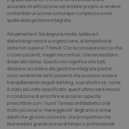
accurata stratificazione servirebbe proprio a rendere
Salute orale & impianti
sostenibile un’azione comunque complessa come
quella della gestione integrata.
Sangue & coagulazione
Attualmente in Sardegna la media, laddove il
Tiroide
diabetologo riesce a organizzarsi, di tempistica di
visita non supera i 7 minuti. Con la consapevolezza che
Tumore al seno
ci sono pazienti, magari microinfusi, che necessitano
di ben altri tempi. Questo non significa che tutti
Tumore ovarico
debbano accedere alla gestione integrata poiché
sono veramente tanti i pazienti che possono essere
Tumori del Polmone & Testa Collo
tranquillamente seguiti dal Mmg, soprattutto se, come
è stato più volte specificato, quest’ultimo sarà messo
in condizione di arricchire le proprie capacità
Tumori gastrointestinali
prescrittive con i “nuovi” farmaci antidiabetici orali
molto più sicuri e “maneggevoli” degli unici e ormai
Ulcera & Reflusso
datati che gli sono concessi. Una prospettiva che
libererebbe grandi risorse di tempo e professionali
Vaccini