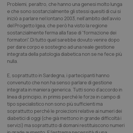
Valle D’Aosta
Oncodermatologia
Problemi, peraltro, che hanno una genesi molto lunga
e che sono sostanzialmente gli stessi quesiti di cui si
Veneto
Oncoematologia
iniziò a parlare nel lontano 2003, nell’ambito dell’avvio
del Progetto Igea, che però ha visto la regione
Oncologia & Nutrizione
sostanzialmente ferma alla fase di “formazione dei
formatori”. Di tutto quel sarebbe dovuto venire dopo
per dare corpo e sostegno ad una reale gestione
Psoriasi & pelle
integrata della patologia diabetica non se ne fece più
nulla.
Quotidiano Cardiologia
E, soprattutto in Sardegna, i partecipanti hanno
Quotidiano Chirurgia
convenuto che non ha senso parlare di gestione
integrata in maniera generica. Tutti sono d’accordo in
Quotidiano Oncologia
linea di principio, in primis perché le forze in campo di
tipo specialistico non sono più sufficienti ma
Quotidiano Pediatria
soprattutto perché le proiezioni relative ai numeri dei
diabetici di oggi (che già mettono in grande difficoltà i
Rene & patologie urogenitali
servizi) ma soprattutto di domani restituiscono numeri
in grade aumento. E l’estrema necessità di una