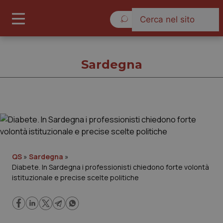
Giovedì 6 Agosto 2026
Sardegna
Sardegna
Cronache
QS
»
Sardegna
»
Diabete. In Sardegna i professionisti chiedono forte volontà
Governo e Parlamento
istituzionale e precise scelte politiche
Regioni e Asl
Lavoro e Professioni