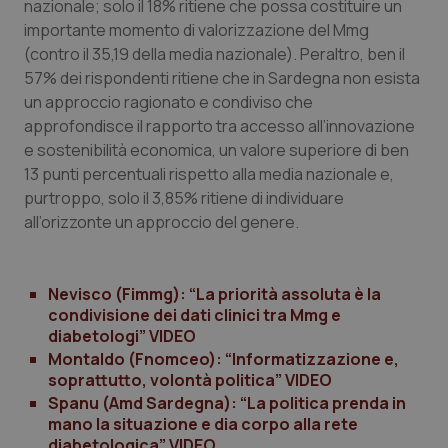
nazionale; solo il 18% ritiene che possa costituire un
tracking-enable
settim
2 gior
importante momento di valorizzazione del Mmg
(contro il 35,19 della media nazionale). Peraltro, ben il
57% dei rispondenti ritiene che in Sardegna non esista
un approccio ragionato e condiviso che
tracking-sites-ironfish-
www.quotidianosanita.it
4
session-id
settim
approfondisce il rapporto tra accesso all’innovazione
2 gior
e sostenibilità economica, un valore superiore di ben
13 punti percentuali rispetto alla media nazionale e,
purtroppo, solo il 3,85% ritiene di individuare
_ga
1 anno
Google LLC
all’orizzonte un approccio del genere.
mes
.quotidianosanita.it
Nevisco (Fimmg): “La priorità assoluta è la
condivisione dei dati clinici tra Mmg e
diabetologi” VIDEO
Montaldo (Fnomceo): “Informatizzazione e,
soprattutto, volontà politica” VIDEO
Spanu (Amd Sardegna): “La politica prenda in
mano la situazione e dia corpo alla rete
diabetologica” VIDEO