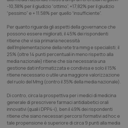
-10,38% per il giudizio “ottimo”, +17,82% per il giudizio
“pessimo” e + 11.58% per quello “insufficiente”.
Per quanto riguarda gli aspetti della governance che
possono essere migliorati, il 45% dei rispondenti
ritiene che vi sia primaria necessità
dell’Implementazione della rete tra mmg e specialisti; il
CookieScriptConsent
5 mesi
CookieScript
25% (oltre 14 punti percentuali in meno rispetto alla
settim
www.quotidianosanita.it
media nazionale) ritiene che sia necessaria una
gestione dati informatizzata e condivisa e solo il 15%
ritiene necessario o utile una maggiore valorizzazione
del ruolo del Mmg (contro il 35% della media nazionale).
Di contro, circa la prospettiva per i medici di medicina
generale di prescrivere farmaci antidiabetici orali
innovativi (quali i DPP4-i), ben il 49% dei rispondenti
ritiene che siano necessari percorsi formativi ad hoc e
tale propensione è superiore di circa 9 punti alla media
tracking-sites-ironfish-
www.quotidianosanita.it
4