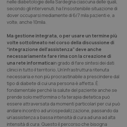
nelle diabetologie della Sardegna ciascuna delle quali,
secondo gli intervenuti, ha l’insostenibile situazione di
dover occuparsi mediamente di 6/7 mila pazienti e, a
volte, anche 10mila.
Ma gestione integrata, o per usare un termine più
volte sottolineato nel corso della discussione di
“integrazione dell’assistenza” deve anche
necessariamente fare rima con la creazione di
una rete informatica
in grado di fare sintesi dei dati
clinici in tutto il territorio. Un’infrastruttura ritenuta
necessaria e non più procrastinabile a prescindere dal
tipo di diabete di cui una persona è affetta. È
fondamentale perché la salute del paziente anche se
prende solo metformina o fa terapia dietetica può
essere attraversata da momenti particolari per cui può
andare incontro ad un’ospedalizzazione, passando da
un’assistenza a bassa intensità di cura ad una ad alta
intensità di cura. Questo il percorso che bisogna