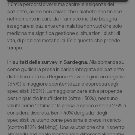
Necessari
Statistici
Marketing
110mila percorsi diversi ma capire le esigenze del
paziente, avere ben chiaro che il diabete non finisce
nel momento in cui si da il farmaco ma che bisogna
insegnare al paziente che malattia non vuol dire solo
medicina ma significa gestione di situazioni, di stili di
vita, di problemi metabolici. Ed è questo che prende
Necessari
Statistici
Marketing
tempo.
I cookie necessari contribuiscono a rendere fruibile il
I risultati della survey in Sardegna.
sito web abilitandone funzionalità di base quali la
Alla domanda su
navigazione sulle pagine e l'accesso alle aree
come giudica la presa in carico integrata del paziente
protette del sito. Il sito web non è in grado di
diabetico nella sua Regione Prevale il giudizio negativo
funzionare correttamente senza questi cookie.
(54%) e maggiore scontentezza è espressa dagli
Nome
Fornitore
/
Dominio
Scaden
specialisti (60%). La maggioranza relativa propende
VISITOR_PRIVACY_METADATA
5 mesi
YouTube
per un giudizio insufficiente (oltre il 30%), nessuno
settim
.youtube.com
valuta come “ottimale” la presa in carico e solo il 27% la
considera discreta. Ben il 40% dei giudizi degli
specialisti valutano come pessima la presa in carico
(contro il 12% dei Mmg). Una valutazione che, rispetto
alla media nazionale mostra ampi differenziali negativi: