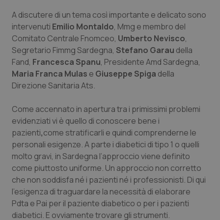
A discutere di un tema così importante e delicato sono
Piemonte
HIV
intervenuti
Emilio Montaldo
, Mmg e membro del
Comitato Centrale Fnomceo,
Umberto Nevisco
,
Provincia Autonoma di Bolzano
Infezioni & Febbre
Segretario Fimmg Sardegna,
Stefano Garau
della
Fand,
Francesca Spanu
, Presidente Amd Sardegna,
Provincia Autonoma di Trento
Ipertensione & Scompenso
Maria Franca Mulas
e
Giuseppe Spiga
della
Direzione Sanitaria Ats.
Puglia
Malattie rare
Come accennato in apertura tra i primissimi problemi
Sardegna
Malattia di Crohn & Rettocolite Ulcerosa
evidenziati vi è quello di conoscere bene i
pazienti
,
come stratificarli e quindi comprenderne le
personali esigenze. A parte i diabetici di tipo 1 o quelli
Sicilia
Neuroscienze & patologie neurodegenerative
molto gravi, in Sardegna l’approccio viene definito
come piuttosto uniforme. Un approccio non corretto
Toscana
Obesità
che non soddisfa né i pazienti né i professionisti. Di qui
l’esigenza di traguardare la necessità di elaborare
Umbria
Oftalmologia
Pdta e Pai per il paziente diabetico o per i pazienti
diabetici. E ovviamente trovare gli strumenti.