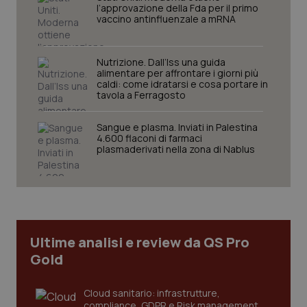
l’approvazione della Fda per il primo
vaccino antinfluenzale a mRNA
Nutrizione. Dall’Iss una guida
alimentare per affrontare i giorni più
caldi: come idratarsi e cosa portare in
tavola a Ferragosto
Sangue e plasma. Inviati in Palestina
_ga_KM60CM4NPH
.quotidianosanita.it
1 anno
4.600 flaconi di farmaci
mes
plasmaderivati nella zona di Nablus
Ultime analisi e review da QS Pro
Gold
Fornitore
/
Nome
Scadenza
Descrizion
Dominio
Nome
Fornitore
/
Dominio
Scadenza
Des
Cloud sanitario: infrastrutture,
_ga_0VMQEQKQ1N
.quotidianosanita.it
1 anno 1
Questo
mese
cookie
VISITOR_INFO1_LIVE
5 mesi 4
Que
compliance, GDPR e Risk management
Google LLC