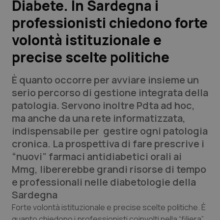
Diabete. In Sardegna i
professionisti chiedono forte
Scienza e Farmaci
volontà istituzionale e
Studi e Analisi
precise scelte politiche
Lettere al direttore
È quanto occorre per avviare insieme un
serio percorso di gestione integrata della
Edizioni Regionali
patologia. Servono inoltre Pdta ad hoc,
ma anche da una rete informatizzata,
QS Pro
indispensabile per gestire ogni patologia
cronica. La prospettiva di fare prescrive i
Professionisti Sanitari.AI
“nuovi” farmaci antidiabetici orali ai
Mmg, libererebbe grandi risorse di tempo
Abruzzo
QS Pro Gold
e professionali nelle diabetologie della
Sardegna
QS Club
Newsletter
Basilicata
Artrite & artrosi
Forte volontà istituzionale e precise scelte politiche. È
quanto chiedono i professionisti coinvolti nella “filiera”