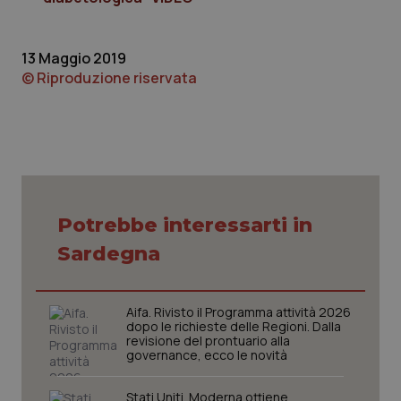
13 Maggio 2019
© Riproduzione riservata
Potrebbe interessarti in
PHPSESSID
Sessio
PHP.net
Sardegna
www.quotidianosanita.it
Aifa. Rivisto il Programma attività 2026
dopo le richieste delle Regioni. Dalla
revisione del prontuario alla
governance, ecco le novità
Stati Uniti. Moderna ottiene