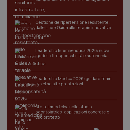
viene
settimane
imp
.youtube.com
utilizzato
You
da Google
ten
Analytics
pre
per
del
Gestione dell'Ipertensione resistente:
mantener
vid
lo stato
dalle Linee Guida alle terapie innovative
inco
della
può
sessione.
det
vis
web
uti
Leadership Infermieristica 2026: nuovi
nuo
modelli di responsabilità e autonomia
ver
dell
You
__Secure-YNID
.youtube.com
5 mesi 4
Que
settimane
imp
Leadership Medica 2026: guidare team
You
clinici ad alte prestazioni
ten
pre
del
vid
inco
può
AI e telemedicina nello studio
det
odontoiatrico: applicazioni concrete e
vis
uso protetto
web
uti
nuo
ver