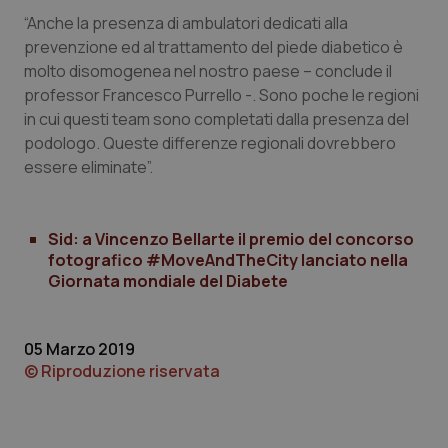
può
sessione.
det
“Anche la presenza di ambulatori dedicati alla
vis
web
prevenzione ed al trattamento del piede diabetico è
uti
molto disomogenea nel nostro paese – conclude il
nuo
ver
professor Francesco Purrello -. Sono poche le regioni
dell
You
in cui questi team sono completati dalla presenza del
podologo. Queste differenze regionali dovrebbero
__Secure-YNID
.youtube.com
5 mesi 4
Que
settimane
imp
essere eliminate”.
You
ten
pre
del
vid
Sid: a Vincenzo Bellarte il premio del concorso
inco
può
fotografico #MoveAndTheCity lanciato nella
det
Giornata mondiale del Diabete
vis
web
uti
nuo
ver
05 Marzo 2019
dell
You
© Riproduzione riservata
YSC
Sessione
Que
Google LLC
imp
.youtube.com
You
ten