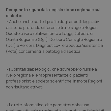
Per quanto riguarda la legislazione regionale sul
diabete:
CookieScriptConsent
5 mesi
CookieScript
• Anche anche sotto il profilo degli aspetti legislativi
settim
www.quotidianosanita.it
esistono profonde differenze tra le singole Regioni.
Questo è vero relativamente a Leggi, Delibere di
Giunta Regionale (Dgr), Delibere Consiglio Regionale
(Dcr) e Percorsi Diagnostico-Terapeutici Assistenziali
(Pdta) concernenti la patologia diabetica
• I Comitati diabetologici, che dovrebbero riunire a
livello regionale le rappresentanze di pazienti,
professionisti e società scientifiche, in molte Regioni
tracking-sites-ironfish-
www.quotidianosanita.it
4
tracking-enable
settim
non risultano attivati.
2 gior
• La rete informatica, che permetterebbe una
gestione ottimale e realmente integrata con i Medici di
tracking-sites-ironfish-
www.quotidianosanita.it
4