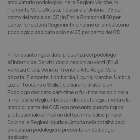
ambulatorio podologico; nelle Regioni Marche, in
Piemonte,Valle D’Aosta, Toscana e Umbria il 75 per
Necessari
Statistici
Marketing
cento del totale dei CD; in Emilia Romagna il 50 per
cento; le restanti Regioni infine hanno un ambulatorio
I cookie necessari contribuiscono a rendere fruibile il
sito web abilitandone funzionalità di base quali la
podologico dedicato solo nel 25 per cento dei CD.
navigazione sulle pagine e l'accesso alle aree
protette del sito. Il sito web non è in grado di
funzionare correttamente senza questi cookie.
• Per quanto riguarda la presenza del podologo
Nome
Fornitore
/
Dominio
Scaden
all'interno dei Servizi, dodici regioni su venti (Friuli
VISITOR_PRIVACY_METADATA
5 mesi
YouTube
settim
.youtube.com
Venezia Giulia, Veneto-Trentino Alto Adige, Valle
d’Aosta, Piemonte, Lombardia, Liguria, Marche, Umbria,
Lazio, Toscana e Sicilia) dichiarano di avere un
Podologo dedicato part-time o full-time ma solo nella
minor parte degli ambulatori di diabetologia; mentre la
maggior parte dei CAD non presenta questa figura
professionale all'interno del team multidisciplinare.
Solo nelle Regioni Liguria e Umbria nella totalità degli
ambulatori podologici è presente un podologo
dedicato.