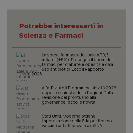
vis
vid
__Secure-
.youtube.com
5 mesi 4
Que
ROLLOUT_TOKEN
settimane
imp
You
Potrebbe interessarti in
ges
del
Scienza e Farmaci
e d
per
del
ute
La spesa farmaceutica sale a 39,3
tracking-sites-
www.quotidianosanita.it
4
Que
miliardi (+6%). Prosegue il boom dei
ironfish-tracking-
settimane
imp
named-enable
farmaci per diabete e obesità e cala
2 giorni
dal
per 
uso antibiotici. Ecco il Rapporto
sis
OsMed 2025
sol
ute
ide
Aifa. Rivisto il Programma attività 2026
Wel
dopo le richieste delle Regioni. Dalla
revisione del prontuario alla
governance, ecco le novità
Stati Uniti. Moderna ottiene
l’approvazione della Fda per il primo
vaccino antinfluenzale a mRNA