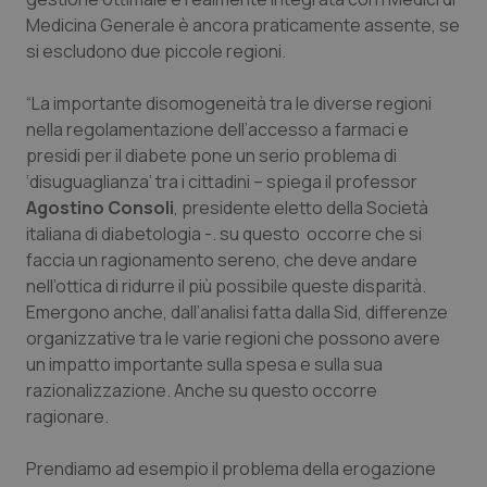
session-id
settim
Medicina Generale è ancora praticamente assente, se
2 gior
si escludono due piccole regioni.
“La importante disomogeneità tra le diverse regioni
_ga
1 anno
Google LLC
nella regolamentazione dell’accesso a farmaci e
mes
.quotidianosanita.it
presidi per il diabete pone un serio problema di
‘disuguaglianza’ tra i cittadini – spiega il professor
Agostino Consoli
, presidente eletto della Società
italiana di diabetologia -. su questo occorre che si
faccia un ragionamento sereno, che deve andare
nell’ottica di ridurre il più possibile queste disparità.
Emergono anche, dall’analisi fatta dalla Sid, differenze
organizzative tra le varie regioni che possono avere
un impatto importante sulla spesa e sulla sua
razionalizzazione. Anche su questo occorre
ragionare.
Prendiamo ad esempio il problema della erogazione