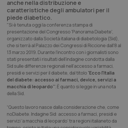
anche nella distribuzione e
Calabria
Asma & BPCO
caratteristiche degli ambulatori per il
piede diabetico.
Campania
Car-T
"Si è tenuta oggi la conferenza stampa di
presentazione del Congresso 'Panorama Diabete',
Emilia-Romagna
Colesterolo & coronaropatie
organizzato dalla Società italiana di diabetologia (Sid),
che si terrà al Palazzo dei Congressi di Riccione dall'8 al
Friuli Venezia Giulia
Dermatite Atopica
13 marzo 2019. Durante l'incontro con i giornalisti sono
stati presentati i risultati dell’indagine condotta dalla
Lazio
Diabete & glucometri
Sid sulle differenze regionali nell’accesso a farmaci,
presidi e servizi per il diabete, dal titolo
'Ecco l'Italia
Liguria
Disturbi dell’umore
del diabete: accesso ai farmaci, device, servizi a
macchia di leopardo
'". È quanto si legge in una nota
Lombardia
Dolore
della Sid.
“Questo lavoro nasce dalla considerazione che, come
Marche
Donna & Salute
noDiabete. Indagine Sid: accesso a farmaci, presidi e
servizi ‘a macchia di leopardo’ tra regioni italianeto da
Molise
Epatiti
tempo, esiste in Italia una considerevole variabilità