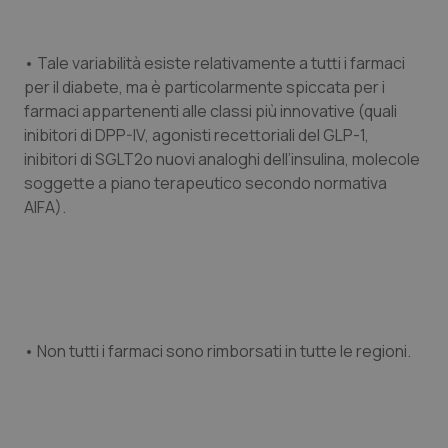
Salute orale & impianti
• Tale variabilità esiste relativamente a tutti i farmaci
Sangue & coagulazione
per il diabete, ma è particolarmente spiccata per i
farmaci appartenenti alle classi più innovative (quali
Tiroide
inibitori di DPP-IV, agonisti recettoriali del GLP-1,
inibitori di SGLT2o nuovi analoghi dell’insulina, molecole
Tumore al seno
soggette a piano terapeutico secondo normativa
AIFA).
Tumore ovarico
Tumori del Polmone & Testa Collo
Tumori gastrointestinali
• Non tutti i farmaci sono rimborsati in tutte le regioni.
Ulcera & Reflusso
Vaccini