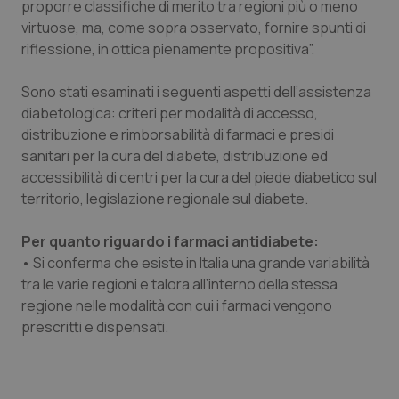
Valle D’Aosta
Oncodermatologia
proporre classifiche di merito tra regioni più o meno
virtuose, ma, come sopra osservato, fornire spunti di
Veneto
Oncoematologia
riflessione, in ottica pienamente propositiva”.
Sono stati esaminati i seguenti aspetti dell’assistenza
Oncologia & Nutrizione
diabetologica: criteri per modalità di accesso,
distribuzione e rimborsabilità di farmaci e presidi
Psoriasi & pelle
sanitari per la cura del diabete, distribuzione ed
accessibilità di centri per la cura del piede diabetico sul
Quotidiano Cardiologia
territorio, legislazione regionale sul diabete.
Quotidiano Chirurgia
Per quanto riguardo i farmaci antidiabete:
• Si conferma che esiste in Italia una grande variabilità
Quotidiano Oncologia
tra le varie regioni e talora all’interno della stessa
regione nelle modalità con cui i farmaci vengono
Quotidiano Pediatria
prescritti e dispensati.
Rene & patologie urogenitali