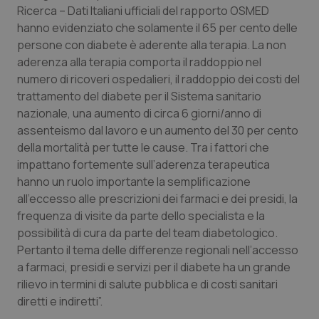
Ricerca – Dati Italiani ufficiali del rapporto OSMED
hanno evidenziato che solamente il 65 per cento delle
persone con diabete è aderente alla terapia. La non
aderenza alla terapia comporta il raddoppio nel
_ga_KM60CM4NPH
.quotidianosanita.it
1 anno
mes
numero di ricoveri ospedalieri, il raddoppio dei costi del
trattamento del diabete per il Sistema sanitario
nazionale, una aumento di circa 6 giorni/anno di
assenteismo dal lavoro e un aumento del 30 per cento
della mortalità per tutte le cause. Tra i fattori che
impattano fortemente sull’aderenza terapeutica
hanno un ruolo importante la semplificazione
all’eccesso alle prescrizioni dei farmaci e dei presidi, la
Fornitore
/
Nome
Scadenza
Descrizion
Dominio
frequenza di visite da parte dello specialista e la
Nome
Fornitore
/
Dominio
Scadenza
Des
_ga_0VMQEQKQ1N
.quotidianosanita.it
1 anno 1
Questo
possibilità di cura da parte del team diabetologico.
mese
cookie
VISITOR_INFO1_LIVE
5 mesi 4
Que
Google LLC
Pertanto il tema delle differenze regionali nell’accesso
viene
settimane
imp
.youtube.com
utilizzato
You
a farmaci, presidi e servizi per il diabete ha un grande
da Google
ten
Analytics
pre
rilievo in termini di salute pubblica e di costi sanitari
per
del
mantener
diretti e indiretti”.
vid
lo stato
inco
della