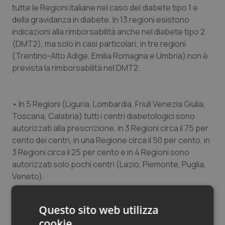
tutte le Regioni italiane nel caso del diabete tipo 1 e
della gravidanza in diabete. In 13 regioni esistono
indicazioni alla rimborsabilità anche nel diabete tipo 2
(DMT2), ma solo in casi particolari; in tre regioni
(Trentino-Alto Adige, Emilia Romagna e Umbria) non è
prevista la rimborsabilità nel DMT2.
• In 5 Regioni (Liguria, Lombardia, Friuli Venezia Giulia,
Toscana, Calabria) tutti i centri diabetologici sono
autorizzati alla prescrizione, in 3 Regioni circa il 75 per
cento dei centri, in una Regione circa il 50 per cento, in
3 Regioni circa il 25 per cento e in 4 Regioni sono
autorizzati solo pochi centri (Lazio, Piemonte, Puglia,
Veneto).
Questo sito web utilizza
• Alcuni sistemi più recenti non risultano ancora
cookie
rimborsati dal SSR di alcune Regioni. Ulteriori maggiori