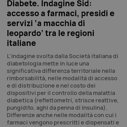
Diabete. Indagine Sid:
accesso a farmaci, presidi e
Scienza e Farmaci
servizi ‘a macchia di
Studi e Analisi
leopardo’ tra le regioni
italiane
Lettere al direttore
L'indagine svolta dalla Società italiana di
Edizioni Regionali
diabetologia mette in luce una
significativa differenza territoriale nella
QS Pro
rimborsabilità, nelle modalità di accesso
e di distribuzione e nel costo dei
Professionisti Sanitari.AI
dispositivi per il controllo della malattia
diabetica (reflettometri, strisce reattive,
Abruzzo
QS Pro Gold
pungidito, aghi da penna di insulina).
Differenze anche nelle modalità con cui i
QS Club
Newsletter
Basilicata
Artrite & artrosi
farmaci vengono prescritti e dispensati e