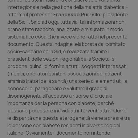
interregionale nella gestione della malattia diabetica –
Piemonte
HIV
afferma il professor
Francesco Purrello
, presidente
della Sid -. Sino ad oggi, tuttavia, tali informazioni non
Provincia Autonoma di Bolzano
Infezioni & Febbre
erano state raccolte, analizzate e misurate in modo
sistematico cosa che invece viene fatta nel presente
Provincia Autonoma di Trento
Ipertensione & Scompenso
documento. Questa indagine, elaborata dal comitato
socio-sanitario della Sid, e realizzata tramite i
Puglia
Malattie rare
presidenti delle sezioni regionali della Società, si
propone, quindi, di fornire a tutti i soggetti interessati
(medici, operatori sanitari, associazioni dei pazienti,
Sardegna
Malattia di Crohn & Rettocolite Ulcerosa
amministratori della sanità) una serie di elementi utili a
conoscere, paragonare e valutare il grado di
Sicilia
Neuroscienze & patologie neurodegenerative
disomogeneità all’accesso a risorse di cruciale
importanza per la persona con diabete, perché
Toscana
Obesità
possano poi essere individuati interventi atti a ridurre
le disparità che questa eterogeneità viene a creare tra
Umbria
Oftalmologia
le persone con diabete residenti in diverse regioni
italiane. Ovviamente il documento non intende