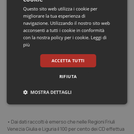
difformità esistono, tra le diverse Regioni, per quanto
Questo sito web utilizza i cookie per
concerne la rimborsabilità di tecnologie avanzate nella
migliorare la tua esperienza di
gravidanza in donna diabetica o nel diabete
navigazione. Utilizzando il nostro sito web
gestazionale.
acconsenti a tutti i cookie in conformità
con la nostra policy per i cookie.
Leggi di
Per quanto riguarda i Centri di cura per il piede
più
diabetico:
• Allo stato attuale, nonostante la sindrome del piede
ACCETTA TUTTI
diabetico sia una complicanza che colpisce fino al 15
per cento della popolazione diabetica, la distribuzione
RIFIUTA
di ambulatori podologici nei Centri di Diabetologia (CD)
italiani è tuttora a macchia di leopardo, anche se in
MOSTRA DETTAGLI
lieve aumento rispetto alla precedente indagine SID
del 2016.
Necessari
Statistici
Marketing
• Dai dati raccolti è emerso che nelle Regioni Friuli
Venezia Giulia e Liguria il 100 per cento dei CD effettua