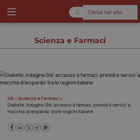
Venerdì 7 Agosto 2026
Scienza e Farmaci
Scienza e Farmaci
Cronache
QS
»
Scienza e Farmaci
»
Diabete. Indagine Sid: accesso a farmaci, presidi e servizi ‘a
Governo e Parlamento
macchia di leopardo’ tra le regioni italiane
Regioni e Asl
Lavoro e Professioni