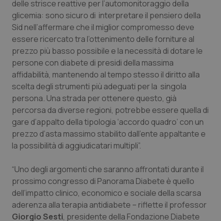
delle strisce reattive per l’automonitoraggio della
glicemia: sono sicuro di interpretare il pensiero della
Sid nell’affermare che il miglior compromesso deve
essere ricercato tra l’ottenimento delle forniture al
prezzo più basso possibile e la necessità di dotare le
persone con diabete di presidi della massima
affidabilità, mantenendo al tempo stesso il diritto alla
PHPSESSID
Sessio
PHP.net
scelta degli strumenti più adeguati per la singola
www.quotidianosanita.it
persona. Una strada per ottenere questo, già
percorsa da diverse regioni, potrebbe essere quella di
gare d’appalto della tipologia ‘accordo quadro’ con un
prezzo d’asta massimo stabilito dall’ente appaltante e
la possibilità di aggiudicatari multipli”.
“Uno degli argomenti che saranno affrontati durante il
prossimo congresso di Panorama Diabete è quello
dell’impatto clinico, economico e sociale della scarsa
aderenza alla terapia antidiabete – riflette il professor
Giorgio Sesti
, presidente della Fondazione Diabete