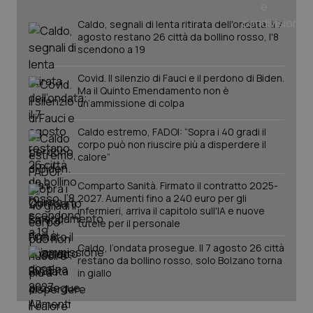
Caldo, segnali di lenta ritirata dell'ondata: il 7
agosto restano 26 città da bollino rosso, l'8
scendono a 19
PHPSESSID
Sessio
PHP.net
www.quotidianosanita.it
Covid. Il silenzio di Fauci e il perdono di Biden.
Ma il Quinto Emendamento non è
un’ammissione di colpa
Caldo estremo, FADOI: “Sopra i 40 gradi il
corpo può non riuscire più a disperdere il
calore”
Comparto Sanità. Firmato il contratto 2025-
2027. Aumenti fino a 240 euro per gli
infermieri, arriva il capitolo sull'IA e nuove
tutele per il personale
Caldo, l’ondata prosegue. Il 7 agosto 26 città
restano da bollino rosso, solo Bolzano torna
in giallo
_ga_KM60CM4NPH
.quotidianosanita.it
1 anno