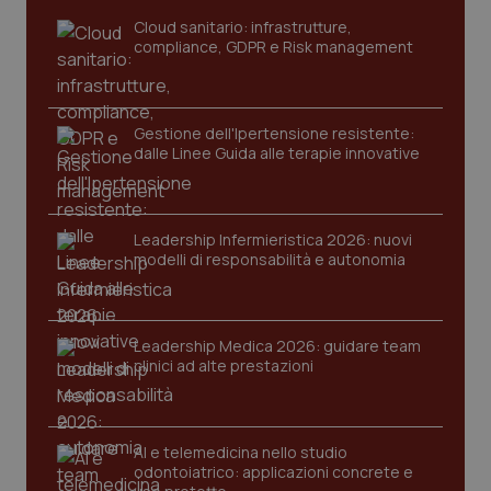
Cloud sanitario: infrastrutture,
compliance, GDPR e Risk management
Gestione dell'Ipertensione resistente:
dalle Linee Guida alle terapie innovative
Leadership Infermieristica 2026: nuovi
modelli di responsabilità e autonomia
tracking-sites-ironfish-
www.quotidianosanita.it
4
tracking-enable
settim
2 gior
Leadership Medica 2026: guidare team
clinici ad alte prestazioni
tracking-sites-ironfish-
www.quotidianosanita.it
4
session-id
settim
2 gior
AI e telemedicina nello studio
odontoiatrico: applicazioni concrete e