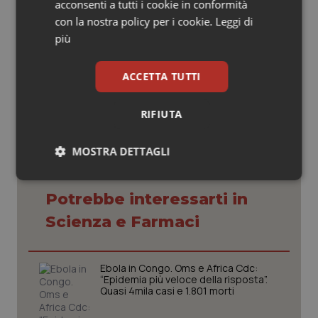
acconsenti a tutti i cookie in conformità
con la nostra policy per i cookie.
Leggi di
più
27 Ottobre 2011
ACCETTA TUTTI
© Riproduzione riservata
RIFIUTA
MOSTRA DETTAGLI
Necessari
Statistici
Marketing
Potrebbe interessarti in
Scienza e Farmaci
Ebola in Congo. Oms e Africa Cdc:
“Epidemia più veloce della risposta”.
Necessari
Statistici
Marketing
Quasi 4mila casi e 1.801 morti
I cookie necessari contribuiscono a rendere fruibile il