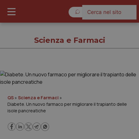
Sabato 8 Agosto 2026
Scienza e Farmaci
Scienza e Farmaci
Cronache
QS
»
Scienza e Farmaci
»
Diabete. Un nuovo farmaco per migliorare il trapianto delle
Governo e Parlamento
isole pancreatiche
Regioni e Asl
Lavoro e Professioni