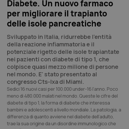
Diabete. Un nuovo farmaco
per migliorare il trapianto
Scienza e Farmaci
delle isole pancreatiche
Studi e Analisi
Sviluppato in Italia, ridurrebbe l’entità
Lettere al direttore
della reazione infiammatoria e il
potenziale rigetto delle isole trapiantate
Edizioni Regionali
nei pazienti con diabete di tipo 1, che
colpisce quasi mezzo milione di persone
QS Pro
nel mondo. E' stato presentato al
congresso Cts-Ixa di Miami.
Professionisti Sanitari.AI
Sedici 16 nuovi casi per 100.000 under-16 l’anno. Poco
meno di 480.000 malati nel mondo. Queste le cifre del
diabete di tipo 1, la forma di diabete che interessa
Abruzzo
QS Pro Gold
bambini e adolescenti a livello mondiale. La patologia, a
QS Club
Newsletter
differenza di quanto avviene nel diabete dell’adulto,
Basilicata
Artrite & artrosi
trae la sua origine da un disordine immunologico che