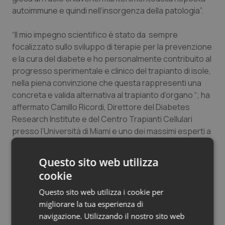
autoimmune e quindi nell’insorgenza della patologia”.
Salute orale & impianti
“Il mio impegno scientifico è stato da sempre
Sangue & coagulazione
focalizzato sullo sviluppo di terapie per la prevenzione
e la cura del diabete e ho personalmente contribuito al
Tiroide
progresso sperimentale e clinico del trapianto di isole,
nella piena convinzione che questa rappresenti una
Tumore al seno
concreta e valida alternativa al trapianto d’organo “; ha
affermato Camillo Ricordi, Direttore del Diabetes
Tumore ovarico
Research Institute e del Centro Trapianti Cellulari
presso l’Università di Miami e uno dei massimi esperti a
Tumori del Polmone & Testa Collo
livello mondiale nelle tecniche di isolamento e trapianto
di isole pancreatiche, secondo il quale, inoltre,
Questo sito web utilizza
“l’esperienza di Reparixin consolida la mia intima
Tumori gastrointestinali
cookie
convinzione della necessità di una sinergia tra ricerca
pubblica e privata come unica alternativa per offrire ai
Questo sito web utilizza i cookie per
Ulcera & Reflusso
pazienti risposte di cura innovative in aree ad alto
migliorare la tua esperienza di
bisogno terapeutico”.
navigazione. Utilizzando il nostro sito web
Vaccini