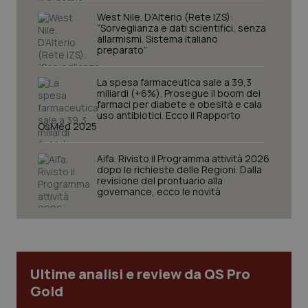
sito web abilitandone funzionalità di base quali la
navigazione sulle pagine e l'accesso alle aree
West Nile. D’Alterio (Rete IZS):
protette del sito. Il sito web non è in grado di
“Sorveglianza e dati scientifici, senza
funzionare correttamente senza questi cookie.
allarmismi. Sistema italiano
preparato”
Nome
Fornitore
/
Dominio
Scaden
VISITOR_PRIVACY_METADATA
5 mesi
YouTube
La spesa farmaceutica sale a 39,3
settim
.youtube.com
miliardi (+6%). Prosegue il boom dei
farmaci per diabete e obesità e cala
uso antibiotici. Ecco il Rapporto
OsMed 2025
Aifa. Rivisto il Programma attività 2026
dopo le richieste delle Regioni. Dalla
revisione del prontuario alla
governance, ecco le novità
Ultime analisi e review da QS Pro
Gold
CookieScriptConsent
5 mesi
CookieScript
settim
www.quotidianosanita.it