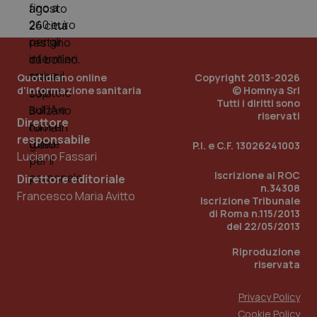
mes
Quotidiano online
Copyright 2013-2026
d'informazione sanitaria
© Homnya Srl
Tutti i diritti sono
riservati
Direttore
Fornitore
/
Nome
Scadenza
Descrizion
responsabile
Dominio
P.I. e C.F. 13026241003
Nome
Fornitore
/
Dominio
Scadenza
Des
Luciano Fassari
_ga_0VMQEQKQ1N
.quotidianosanita.it
1 anno 1
Questo
mese
cookie
VISITOR_INFO1_LIVE
5 mesi 4
Que
Google LLC
Iscrizione al ROC
Direttore editoriale
viene
settimane
imp
.youtube.com
n.34308
utilizzato
You
Francesco Maria Avitto
da Google
Iscrizione Tribunale
ten
Analytics
pre
di Roma n.115/2013
per
del
del 22/05/2013
mantener
vid
lo stato
inco
della
può
Riproduzione
sessione.
det
riservata
vis
web
uti
Privacy Policy
nuo
ver
Cookie Policy