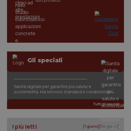
uso protetto
_ga
1 anno
Google LLC
mes
.quotidianosanita.it
Gli speciali
Sanità digitale per garantire più salute e
sostenibilità. Ma servono standard e condivisione
Tutti gli speciali
I più letti
[7 giorni]
[30 giorni]