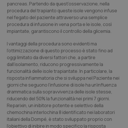
pancreas. Partendo da quest’osservazione, nella
Piemonte
HIV
procedura del trapianto queste isole vengono infuse
nel fegato del paziente attraverso una semplice
procedura di infusione in vena porta e le isole, così
Provincia Autonoma di Bolzano
Infezioni & Febbre
impiantate, garantiscono il controllo della glicemia.
Provincia Autonoma di Trento
Ipertensione & Scompenso
I vantaggi della procedura sono evidenti ma
l’ottimizzazione di questo processo è stato fino ad
Puglia
Malattie rare
oggi limitato da diversi fattori che, a partire
dall’isolamento, riducono progressivamente la
Sardegna
Malattia di Crohn & Rettocolite Ulcerosa
funzionalità delle isole trapiantate. In particolare, la
risposta infiammatoria che si sviluppa nel Paziente nei
Sicilia
Neuroscienze & patologie neurodegenerative
giorni che seguono l’infusione di isole ha un’influenza
drammatica sulla sopravvivenza delle isole stesse,
riducendo del 50% la funzionalità nei primi 7 giorni.
Toscana
Obesità
Reparixin, un inibitore potente e selettivo della
chemochina interlochina 8 identificato nei laboratori
Umbria
Oftalmologia
italiani della Dompé, è stato sviluppato proprio con
l’obiettivo di inibire in modo specifico la risposta