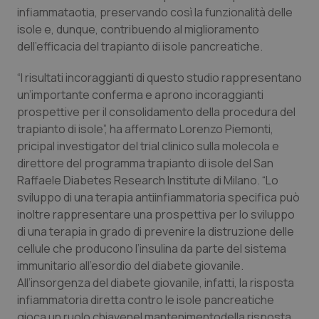
Valle D’Aosta
Oncodermatologia
infiammataotia, preservando così la funzionalità delle
isole e, dunque, contribuendo al miglioramento
Veneto
Oncoematologia
dell’efficacia del trapianto di isole pancreatiche.
Oncologia & Nutrizione
“I risultati incoraggianti di questo studio rappresentano
un’importante conferma e aprono incoraggianti
prospettive per il consolidamento della procedura del
Psoriasi & pelle
trapianto di isole”, ha affermato Lorenzo Piemonti,
pricipal investigator del trial clinico sulla molecola e
Quotidiano Cardiologia
direttore del programma trapianto di isole del San
Raffaele Diabetes Research Institute di Milano. “Lo
Quotidiano Chirurgia
sviluppo di una terapia antiinfiammatoria specifica può
inoltre rappresentare una prospettiva per lo sviluppo
Quotidiano Oncologia
di una terapia in grado di prevenire la distruzione delle
cellule che producono l’insulina da parte del sistema
Quotidiano Pediatria
immunitario all’esordio del diabete giovanile.
All’insorgenza del diabete giovanile, infatti, la risposta
Rene & patologie urogenitali
infiammatoria diretta contro le isole pancreatiche
gioca un ruolo chiavenel mantenimentodella risposta