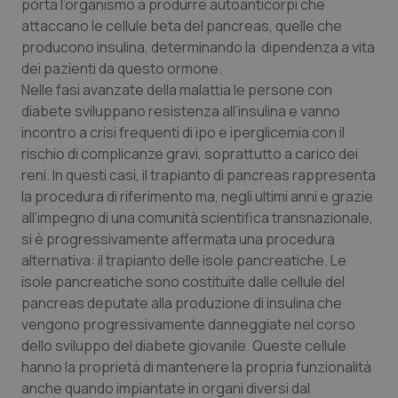
porta l’organismo a produrre autoanticorpi che
Calabria
Asma & BPCO
attaccano le cellule beta del pancreas, quelle che
producono insulina, determinando la dipendenza a vita
Campania
Car-T
dei pazienti da questo ormone.
Nelle fasi avanzate della malattia le persone con
Emilia-Romagna
Colesterolo & coronaropatie
diabete sviluppano resistenza all’insulina e vanno
incontro a crisi frequenti di ipo e iperglicemia con il
Friuli Venezia Giulia
Dermatite Atopica
rischio di complicanze gravi, soprattutto a carico dei
reni. In questi casi, il trapianto di pancreas rappresenta
la procedura di riferimento ma, negli ultimi anni e grazie
Lazio
Diabete & glucometri
all’impegno di una comunità scientifica transnazionale,
si è progressivamente affermata una procedura
Liguria
Disturbi dell’umore
alternativa: il trapianto delle isole pancreatiche. Le
isole pancreatiche sono costituite dalle cellule del
Lombardia
Dolore
pancreas deputate alla produzione di insulina che
vengono progressivamente danneggiate nel corso
Marche
Donna & Salute
dello sviluppo del diabete giovanile. Queste cellule
hanno la proprietà di mantenere la propria funzionalità
Molise
Epatiti
anche quando impiantate in organi diversi dal