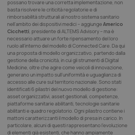
possano trovare una corretta implementazione, non
basta risolvere le criticità regolatorie e di
I cookie necessari contribuiscono a rendere fruibile il
sito web abilitandone funzionalità di base quali la
rimborsabilità strutturali al nostro sistema sanitario
navigazione sulle pagine e l'accesso alle aree
nell’ambito dei dispositivi medici – aggiunge
Americo
protette del sito. Il sito web non è in grado di
funzionare correttamente senza questi cookie.
Cicchetti
, presidente di ALTEMS Advisory – ma è
necessario attuare un forte ripensamento del loro
Nome
Fornitore
/
Dominio
Scaden
ruolo all’interno del modello di
Connected Care
. Da qui
VISITOR_PRIVACY_METADATA
5 mesi
YouTube
settim
.youtube.com
una proposta di modello organizzativo, partendo dalla
gestione della cronicità, in cui gli strumenti di Digital
Medicine, oltre che agire come veicoli di innovazione,
generano un impatto sull’uniformità e uguaglianza di
accesso alle cure sul territorio nazionale. Sono stati
identificati 6 pilastri del nuovo modello di gestione:
asset organizzativi, asset gestionali, competenze,
piattaforme sanitarie abilitanti, tecnologie sanitarie
abilitanti e quadro regolatorio. Ogni pilastro contiene i
mattoni caratterizzanti il modello di presa in carico. In
particolare, alcuni di questi rappresentano l’evoluzione
di elementi già esistenti, che hanno ampiamente