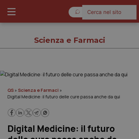
Domenica 9 Agosto 2026
Scienza e Farmaci
Scienza e Farmaci
Cronache
QS
»
Scienza e Farmaci
»
Digital Medicine: il futuro delle cure passa anche da qui
Governo e Parlamento
Regioni e Asl
Digital Medicine: il futuro
Lavoro e Professioni