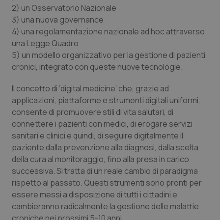
2) un Osservatorio Nazionale
Piemonte
HIV
3) una nuova
governance
4) una regolamentazione nazionale
ad hoc
attraverso
Provincia Autonoma di Bolzano
Infezioni & Febbre
una Legge Quadro
5) un modello organizzativo per la gestione di pazienti
cronici, integrato con queste nuove tecnologie.
Provincia Autonoma di Trento
Ipertensione & Scompenso
Il concetto di ‘digital medicine’ che, grazie ad
Puglia
Malattie rare
applicazioni, piattaforme e strumenti digitali uniformi,
consente di promuovere stili di vita salutari, di
Sardegna
Malattia di Crohn & Rettocolite Ulcerosa
connettere i pazienti con medici, di erogare servizi
sanitari e clinici e quindi, di seguire digitalmente il
Sicilia
Neuroscienze & patologie neurodegenerative
paziente dalla prevenzione alla diagnosi, dalla scelta
della cura al monitoraggio, fino alla presa in carico
Toscana
Obesità
successiva. Si tratta di un reale cambio di paradigma
rispetto al passato. Questi strumenti sono pronti per
essere messi a disposizione di tutti i cittadini e
Umbria
Oftalmologia
cambieranno radicalmente la gestione delle malattie
croniche nei prossimi 5-10 anni.