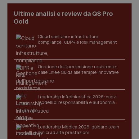
_ga_KM60CM4NPH
.quotidianosanita.it
1 anno
Ultime analisi e review da QS Pro
mes
Gold
Cloud sanitario: infrastrutture,
compliance, GDPR e Risk management
Gestione dell'Ipertensione resistente:
Fornitore
/
dalle Linee Guida alle terapie innovative
Nome
Scadenza
Descrizion
Dominio
Nome
Fornitore
/
Dominio
Scadenza
Des
_ga_0VMQEQKQ1N
.quotidianosanita.it
1 anno 1
Questo
mese
cookie
VISITOR_INFO1_LIVE
5 mesi 4
Que
Google LLC
viene
settimane
imp
.youtube.com
Leadership Infermieristica 2026: nuovi
utilizzato
You
modelli di responsabilità e autonomia
da Google
ten
Analytics
pre
per
del
mantener
vid
lo stato
inco
della
può
Leadership Medica 2026: guidare team
sessione.
det
clinici ad alte prestazioni
vis
web