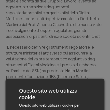
stata elaborata da due Gruppi di Lavoro, avente ad
oggetto la trattazione degli aspetti
regolatori/normativi e organizzativi della Digital
Medicine – coordinati rispettivamente dal Dott. Nello
Martini e dal Prof. Americo Cicchetti e che hanno visto
il coinvolgimento di esperti regolatori, giuristi,
associazioni di pazienti, clinici e società scientifiche”.
“È necessario definire gli strumenti regolatori e le
strutture ministeriali attraverso cui assicurare la
valutazione del valore terapeutico aggiuntivo degli
strumenti di Digital Medicine e il prezzo di rimborso
nell’ambito del SSN”, ha precisato
Nello Martini
,
presidente Fondazione RES (Ricerca e Salute).
“L’innovazione tecnologica alla base degli strumenti di
Digital Medicine non coincide con l’innovazione
Questo sito web utilizza
terapeutica che, in termini di valore aggiuntivo rispetto
cookie
alle terapie esistenti, deve essere dimostrata da
Questo sito web utilizza i cookie per
adeguati studi clinici. Ma non solo, la