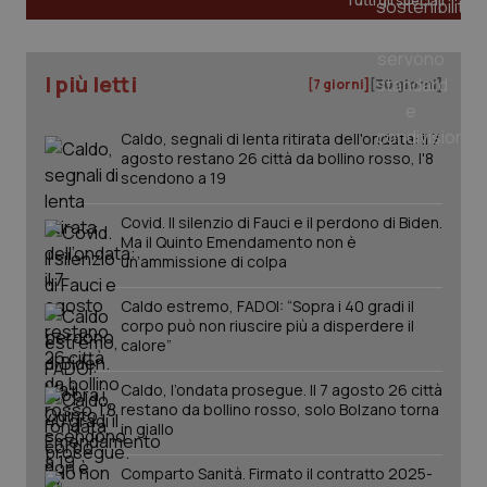
Tutti gli speciali
ROLLOUT_TOKEN
settimane
imp
You
ges
del
e d
I più letti
[7 giorni]
[30 giorni]
per
del
ute
Caldo, segnali di lenta ritirata dell'ondata: il 7
tracking-sites-
www.quotidianosanita.it
4
Que
agosto restano 26 città da bollino rosso, l'8
ironfish-tracking-
settimane
imp
scendono a 19
named-enable
2 giorni
dal
per 
sis
Covid. Il silenzio di Fauci e il perdono di Biden.
sol
Ma il Quinto Emendamento non è
ute
ide
un’ammissione di colpa
Wel
Caldo estremo, FADOI: “Sopra i 40 gradi il
corpo può non riuscire più a disperdere il
calore”
Caldo, l’ondata prosegue. Il 7 agosto 26 città
restano da bollino rosso, solo Bolzano torna
in giallo
Comparto Sanità. Firmato il contratto 2025-