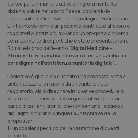
partecipare in maniera attiva al miglioramento del
Calabria
Asma & BPCO
sistema salute nel nostro Paese, cogliendo le
opportunità dell’innovazione tecnologica, Fondazione
Campania
Car-T
Lilly ha inteso fornire un possibile contributo al lavoro di
regolatori e Istituzioni, avviando un progetto di ricerca
Emilia-Romagna
Colesterolo & coronaropatie
con il supporto di esperti che è stato presentato ieri a
Roma nel corso dell’evento “
Digital Medicine –
Friuli Venezia Giulia
Dermatite Atopica
Strumenti terapeutici innovativi per un cambio di
paradigma nell’assistenza sanitaria digitale
“.
Lazio
Diabete & glucometri
L’obiettivo è quello sia di fornire una proposta, volta a
sistematizzare la materia da un punto di vista
Liguria
Disturbi dell’umore
regolatorio, sia di disegnare innovative procedure di
valutazione e nuovi modelli organizzativi di presa in
Lombardia
Dolore
carico di pazienti cronici, che consentano l’accesso
alla
Digital Medicine
.
Cinque i punti chiave della
Marche
Donna & Salute
proposta:
1) un dossier specifico per la valutazione di questi
Molise
Epatiti
prodotti