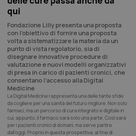
delle cure passa anche da
qui
Scienza e Farmaci
Fondazione Lilly presenta una proposta
Studi e Analisi
con l’obiettivo di fornire una proposta
volta a sistematizzare la materia da un
Lettere al direttore
punto di vista regolatorio, sia di
disegnare innovative procedure di
Edizioni Regionali
valutazione e nuovi modelli organizzativi
di presa in carico di pazienti cronici, che
QS Pro
consentano l’accesso alla
Digital
Medicine
Professionisti Sanitari.AI
La Digital Medicine rappresenta una delle tante sfide
da cogliere per una sanità del futuro migliore. Non solo
Abruzzo
QS Pro Gold
farmaci, ma un percorso di cura integrato e digitale in
cui, appunto, il farmaco sarà solo una parte. Così sarà
QS Club
Newsletter
Basilicata
Artrite & artrosi
per i pazienti cronici di domani, ma serve partire
dall’oggi. Proprio in questa prospettiva, al fine di