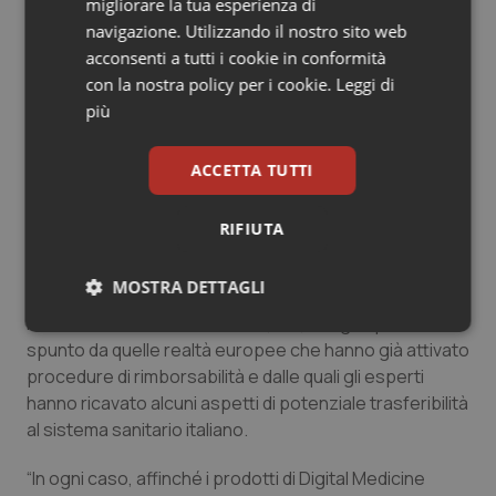
migliorare la tua esperienza di
commercializzazione degli strumenti di Digital
navigazione. Utilizzando il nostro sito web
Medicine, senza le procedure di rimborsabilità e di
acconsenti a tutti i cookie in conformità
prezzo, espone tali tecnologie all’acquisto
con la nostra policy per i cookie.
Leggi di
discrezionale da parte delle Regioni e delle ASL, senza
più
assicurare l’unitarietà di accesso per tutti i cittadini”.
Da qui l’esigenza, espressa dagli esperti che hanno
ACCETTA TUTTI
partecipato a questo progetto di ricerca, di definire a
livello nazionale le modalità regolatorie di valutazione di
RIFIUTA
tali prodotti (in termini di definizione dell’innovatività
terapeutica), di conduzione delle valutazioni di Health
MOSTRA DETTAGLI
Technology Assessment (HTA) per l’inserimento nei
livelli essenziali di assistenza (LEA), magari prendendo
Necessari
Statistici
Marketing
spunto da quelle realtà europee che hanno già attivato
procedure di rimborsabilità e dalle quali gli esperti
hanno ricavato alcuni aspetti di potenziale trasferibilità
al sistema sanitario italiano.
“In ogni caso, affinché i prodotti di Digital Medicine
Necessari
Statistici
Marketing