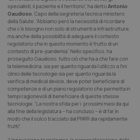
specialisti, il paziente e il territorio”, ha detto
Antonio
Salute orale & impianti
Gaudioso
, Capo della segreteria tecnica ministero
della Salute. “Abbiamo però la necessità di ricordare
Sangue & coagulazione
che c’è bisogno non solo di strumenti e infrastrutture,
ma anche della possibilità di adeguare il contesto
Tiroide
regolatorio che in questo momento è frutto di un
contesto di pre-pandemia”. Nello specifico, ha
Tumore al seno
proseguito Gaudioso, tutto ciò che ha a che fare con
la telemedicina, sia per quanto riguarda l’utilizzo a fini
Tumore ovarico
clinici delle tecnologie sia per quanto riguarda la
verifica di medical device, deve poter beneficiare di
Tumori del Polmone & Testa Collo
competenze e di un piano regolatorio che permetta in
tempi ragionevoli di beneficiare di queste stesse
tecnologie. “La nostra sfida per i prossimi mesi da qui
Tumori gastrointestinali
alla fine della legislatura – ha concluso – è di far in
modo che il solco tracciato dal PNRR dia rapidamente
Ulcera & Reflusso
frutti”.
Vaccini