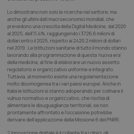
Valle D’Aosta
Oncodermatologia
Lo dimostrano non solo le ricerche nel settore, ma
Veneto
Oncoematologia
anche gli ultimi dati macroeconomici mondiali, che
prevedono una crescita della Digital Medicine, dal 2020
Oncologia & Nutrizione
al 2025, dell’11,4%, raggiungendo i 3726,6 milioni di
dollari entro il 2025, rispetto ai 2420,2 milioni di dollari
Psoriasi & pelle
nel 2019. Le Istituzioni sanitarie di tutto il mondo stanno
lavorando alla programmazione di questa ‘nuova era’
della medicina, al fine di elaborare un nuovo assetto
Quotidiano Cardiologia
regolatorio e organizzativo uniforme e integrato.
Tuttavia, al momento esiste una regolamentazione
Quotidiano Chirurgia
molto disomogenea tra i vari paesi europei. Anche in
Italia le Istituzioni si stanno adoperando per colmare il
Quotidiano Oncologia
vulnu
s normativo e organizzativo, che rischia di
alimentare le disuguaglianze territoriali, se non
Quotidiano Pediatria
prontamente affrontato e l’occasione potrebbe
derivare dell’applicazione della Missione 6 del PNRR.
Rene & patologie urogenitali
“L’innovazione digitale è il collante tra i clinici, gli