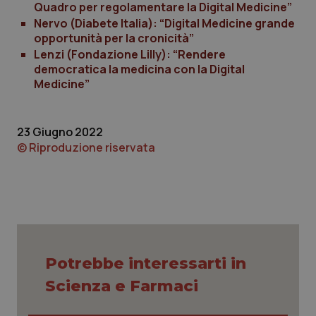
Quadro per regolamentare la Digital Medicine”
Nervo (Diabete Italia): “Digital Medicine grande
opportunità per la cronicità”
_ga
1 anno
Google LLC
Lenzi (Fondazione Lilly): “Rendere
mes
.quotidianosanita.it
democratica la medicina con la Digital
Medicine”
23 Giugno 2022
© Riproduzione riservata
Potrebbe interessarti in
Scienza e Farmaci