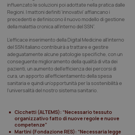
influenzato le soluzioni poi adottate nella pratica dalle
CookieScriptConsent
5 mesi
CookieScript
Regioni. I mattoni definiti ‘innovativi’ affiancano i
settim
www.quotidianosanita.it
precedenti e definiscono il nuovo modello di gestione
della malattia cronica all’interno del SSN”.
L’efficace inserimento della
Digital Medicine
all’interno
del SSN italiano contribuirà a trattare e gestire
adeguatamente alcune patologie specifiche, con un
conseguente miglioramento della qualità di vita dei
pazienti, un aumento dell’efficienza dei percorsi di
cura, un apporto all’efficientamento della spesa
sanitaria e quindi un’opportunità per la sostenibilità e
tracking-sites-ironfish-
www.quotidianosanita.it
4
l’universalità del nostro sistema sanitario.
tracking-enable
settim
2 gior
Cicchetti (ALTEMS): “Necessario tessuto
organizzativo fatto di nuove regole e nuove
tracking-sites-ironfish-
www.quotidianosanita.it
4
session-id
settim
competenze”
2 gior
Martini (Fondazione RES): “Necessaria legge