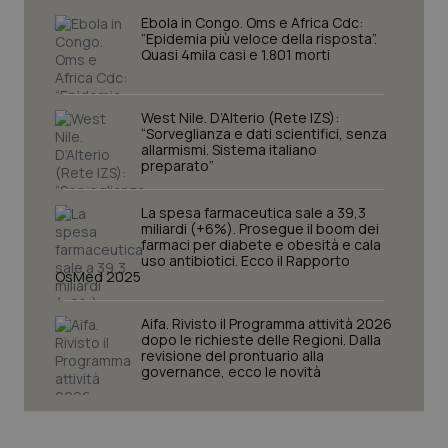
Ebola in Congo. Oms e Africa Cdc:
“Epidemia più veloce della risposta”.
Quasi 4mila casi e 1.801 morti
West Nile. D’Alterio (Rete IZS):
PHPSESSID
Sessio
PHP.net
“Sorveglianza e dati scientifici, senza
www.quotidianosanita.it
allarmismi. Sistema italiano
preparato”
La spesa farmaceutica sale a 39,3
miliardi (+6%). Prosegue il boom dei
farmaci per diabete e obesità e cala
uso antibiotici. Ecco il Rapporto
OsMed 2025
Aifa. Rivisto il Programma attività 2026
dopo le richieste delle Regioni. Dalla
revisione del prontuario alla
governance, ecco le novità