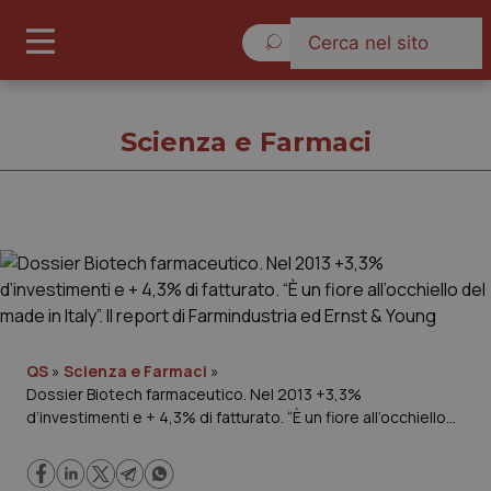
Domenica 9 Agosto 2026
Scienza e Farmaci
Scienza e Farmaci
Cronache
Governo e Parlamento
QS
»
Scienza e Farmaci
»
Dossier Biotech farmaceutico. Nel 2013 +3,3%
d’investimenti e + 4,3% di fatturato. “È un fiore all’occhiello
Regioni e Asl
del made in Italy”. Il report di Farmindustria ed Ernst & Young
Lavoro e Professioni