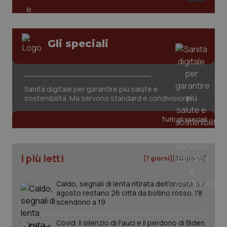
Analytics
pre
per
del
mantener
vid
lo stato
inco
della
può
sessione.
Gli speciali
det
vis
web
uti
nuo
ver
dell
Sanità digitale per garantire più salute e
You
sostenibilità. Ma servono standard e condivisione
__Secure-YNID
.youtube.com
5 mesi 4
Que
settimane
imp
Tutti gli speciali
You
ten
pre
del
vid
I più letti
inco
[7 giorni]
[30 giorni]
può
det
vis
Caldo, segnali di lenta ritirata dell'ondata: il 7
web
uti
agosto restano 26 città da bollino rosso, l'8
nuo
scendono a 19
ver
dell
You
Covid. Il silenzio di Fauci e il perdono di Biden.