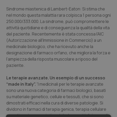
Sindrome miastenica di Lambert-Eaton
: Si stima che
nel mondo questa malattia rara colpisca 1 persona ogni
250.000/333.000. La sindrome, può compromettere le
attività quotidiane e di conseguenza la qualità della vita
del paziente. Recentemente è stata concessa l’AIC
(Autorizzazione all’Immissione in Commercio) a un
medicinale biologico, che ha ricevuto anche la
designazione di farmaco orfano, che migliora la forza e
l’ampiezza della risposta muscolare a riposo del
paziente.
Le terapie avanzate. Un esempio di un successo
“made in Italy”.
”I medicinali per le terapie avanzate
sono una nuova categoria di farmaci biologici, basati
su materiale genetico, cellule e tessuti, che si sono
dimostrati efficaci nella cura di diverse patologie. Si
dividono in farmaci di terapia genica, terapia cellulare
somatica e ingegneria tissutale. I progetti di ricerca di