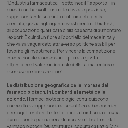
Valle D’Aosta
Oncodermatologia
“L’industria farmaceutica – sottolinea il Rapporto – in
questi anni ha svolto un ruolo davvero prezioso,
Veneto
Oncoematologia
rappresentando un punto di riferimento per la
crescita, grazie agli ingenti investimenti nel biotech,
all’occupazione qualificata e alla capacità di aumentare
Oncologia & Nutrizione
l’export. È quindi un fiore all’occhiello del made in Italy
che va salvaguardato attraverso politiche stabili per
Psoriasi & pelle
favorire gli investimenti. Per vincere la competizione
internazionale è necessario: porre la giusta
Quotidiano Cardiologia
attenzione al valore industriale della farmaceutica e
riconoscere l’innovazione”.
Quotidiano Chirurgia
La distribuzione geografica delle imprese del
Quotidiano Oncologia
farmaco biotech. In Lombardia la metà delle
aziende.
I farmaci biotecnologici contribuiscono
Quotidiano Pediatria
anche allo sviluppo sociale, scientifico ed economico
dei singoli territori. Tra le Regioni, la Lombardia occupa
il primo posto per numero di imprese del settore del
Rene & patologie urogenitali
Farmaco biotech (90 strutture), seguita da Lazio (37),