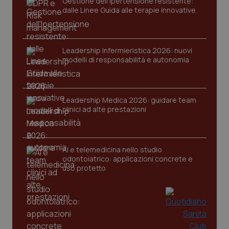
Gestione dell'Ipertensione resistente:
dalle Linee Guida alle terapie innovative
Leadership Infermieristica 2026: nuovi
modelli di responsabilità e autonomia
_ga_KM60CM4NPH
.quotidianosanita.it
1 anno
mes
Leadership Medica 2026: guidare team
clinici ad alte prestazioni
AI e telemedicina nello studio
odontoiatrico: applicazioni concrete e
uso protetto
Fornitore
/
Nome
Scadenza
Descrizion
Dominio
Nome
Fornitore
/
Dominio
Scadenza
Des
_ga_0VMQEQKQ1N
.quotidianosanita.it
1 anno 1
Questo
mese
cookie
VISITOR_INFO1_LIVE
5 mesi 4
Que
Google LLC
viene
settimane
imp
.youtube.com
utilizzato
You
da Google
ten