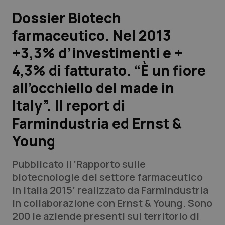
Dossier Biotech
Scienza e Farmaci
farmaceutico. Nel 2013
+3,3% d’investimenti e +
Studi e Analisi
4,3% di fatturato. “È un fiore
Lettere al direttore
all’occhiello del made in
Edizioni Regionali
Italy”. Il report di
Farmindustria ed Ernst &
QS Pro
Young
Professionisti Sanitari.AI
Pubblicato il ‘Rapporto sulle
biotecnologie del settore farmaceutico
Abruzzo
QS Pro Gold
in Italia 2015’ realizzato da Farmindustria
in collaborazione con Ernst & Young. Sono
QS Club
Newsletter
Basilicata
Artrite & artrosi
200 le aziende presenti sul territorio di