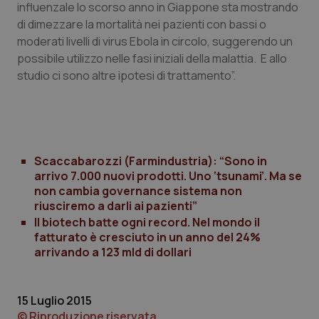
influenzale lo scorso anno in Giappone sta mostrando
di dimezzare la mortalità nei pazienti con bassi o
moderati livelli di virus Ebola in circolo, suggerendo un
possibile utilizzo nelle fasi iniziali della malattia. E allo
studio ci sono altre ipotesi di trattamento”.
CookieScriptConsent
5 mesi
CookieScript
settim
www.quotidianosanita.it
Scaccabarozzi (Farmindustria): “Sono in
arrivo 7.000 nuovi prodotti. Uno ‘tsunami’. Ma se
non cambia governance sistema non
riusciremo a darli ai pazienti”
Il biotech batte ogni record. Nel mondo il
fatturato è cresciuto in un anno del 24%
arrivando a 123 mld di dollari
tracking-sites-ironfish-
www.quotidianosanita.it
4
tracking-enable
settim
15 Luglio 2015
2 gior
© Riproduzione riservata