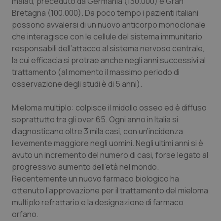
malati, preceduto da Germania (130.000) e Gran
Bretagna (100.000). Da poco tempo i pazienti italiani
possono avvalersi di un nuovo anticorpo monoclonale
che interagisce con le cellule del sistema immunitario
responsabili dell’attacco al sistema nervoso centrale,
la cui efficacia si protrae anche negli anni successivi al
trattamento (al momento il massimo periodo di
osservazione degli studi è di 5 anni).
Mieloma multiplo
: colpisce il midollo osseo ed è diffuso
soprattutto tra gli over 65. Ogni anno in Italia si
diagnosticano oltre 3 mila casi, con un’incidenza
lievemente maggiore negli uomini. Negli ultimi anni si è
avuto un incremento del numero di casi, forse legato al
progressivo aumento dell’età nel mondo.
Recentemente un nuovo farmaco biologico ha
ottenuto l’approvazione per il trattamento del mieloma
multiplo refrattario e la designazione di farmaco
orfano.