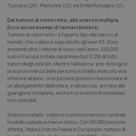
Toscana (26), Piemonte (22) ed Emilia Romagna (21).
Salute orale & impianti
Dal tumore al colon retto, alla sclerosi multipla.
Sangue & coagulazione
Ecco alcuni esempi di farmaci biotech.
Tumore al colon retto
: è il quarto tipo del cancro al
Tiroide
mondo, che colpisce soprattutto gli over 65. Sono
presenti oltre 1 milione di nuovi casi l’anno, 250.000
Tumore al seno
solo in Europa. In Italia rappresenta il 13,2% di tutti i
tumori diagnosticati. Mentre nell’epoca “pre–biologica”
Tumore ovarico
la sopravvivenza delle persone in stadio avanzato era
inferiore all’anno, ora i pazienti possono beneficiare di
un allungamento della vita e, in alcuni casi, arrivare alla
Tumori del Polmone & Testa Collo
guarigione completa, anche in presenza di metastasi
non operabili.
Tumori gastrointestinali
Sclerosi multipla
: colpisce il sistema nervoso centrale,
Ulcera & Reflusso
il midollo spinale e il nervo ottico. Con 68.000 persone
affette, l’Italia è il terzo Paese in Europa per numero di
Vaccini