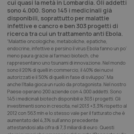
cui quasi la metà in Lombardia. Gli addetti
Calabria
Asma & BPCO
sono 4.000. Sono 145 i medicinali già
disponibili, soprattutto per malattie
Campania
Car-T
infettive e cancro e ben 303 progetti di
ricerca tra cui un trattamento anti Ebola.
Emilia-Romagna
Colesterolo & coronaropatie
“Malattie oncologiche, metaboliche, epatiche,
endocrine, infettive e persino il virus Ebola fanno un po’
Friuli Venezia Giulia
Dermatite Atopica
meno paura grazie ai farmaci biotech, che
rappresentano uno tsunami di innovazione. Nel mondo
Lazio
Diabete & glucometri
sono il 20% di quelli in commercio, il 40% dei nuovi
autorizzati e il 50% di quelli in fase di sviluppo”. Ma
Liguria
Disturbi dell’umore
anche l’Italia gioca un ruolo da protagonista. Nel nostro
Paese operano 200 aziende con 4.000 addetti. Sono
Lombardia
Dolore
145 i medicinali biotech disponibili e 303 i progetti. Gli
investimenti sono in crescita, nel 2013 +3,3% rispetto al
2012 con 563 mln e lo stesso vale per il fatturato che è
Marche
Donna & Salute
aumentato del 4,3% sull’anno precedente
attestandosi alla cifra di 7,3 miliardi di euro. Questi
Molise
Epatiti