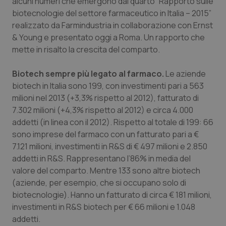
alcuni numeri che emergono dal quarto “
Rapporto sulle
biotecnologie del settore farmaceutico in Italia – 2015
”
Piemonte
HIV
realizzato da Farmindustria in collaborazione con Ernst
& Young e presentato oggi a Roma. Un rapporto che
Provincia Autonoma di Bolzano
Infezioni & Febbre
mette in risalto la crescita del comparto.
Provincia Autonoma di Trento
Ipertensione & Scompenso
Biotech sempre più legato al farmaco.
Le aziende
biotech in Italia sono 199, con investimenti pari a 563
Puglia
Malattie rare
milioni nel 2013 (+3,3% rispetto al 2012), fatturato di
7.302 milioni (+4,3% rispetto al 2012) e circa 4.000
addetti (in linea con il 2012). Rispetto al totale di 199: 66
Sardegna
Malattia di Crohn & Rettocolite Ulcerosa
sono imprese del farmaco con un fatturato pari a €
7.121 milioni, investimenti in R&S di € 497 milioni e 2.850
Sicilia
Neuroscienze & patologie neurodegenerative
addetti in R&S. Rappresentano l’86% in media del
valore del comparto. Mentre 133 sono altre biotech
Toscana
Obesità
(aziende, per esempio, che si occupano solo di
biotecnologie). Hanno un fatturato di circa € 181 milioni,
Umbria
Oftalmologia
investimenti in R&S biotech per € 66 milioni e 1.048
addetti.