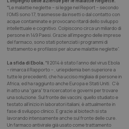
L’impegno delle aziende per le malattie neglette.
“
Le malattie neglette – si legge nel Report – secondo
l’OMS sono 17, trasmesse da insetti o dal contatto con
acque contaminate e provocano ritardi dello sviluppo
intellettuale e cognitivo. Colpiscono circa un miliardo di
Necessari
Statistici
Marketing
persone in 149 Paesi. Grazie all’impegno delle imprese
del farmaco, sono stati potenziati i programmi di
I cookie necessari contribuiscono a rendere fruibile il
sito web abilitandone funzionalità di base quali la
trattamento e profilassi per alcune malattie neglette”.
navigazione sulle pagine e l'accesso alle aree
protette del sito. Il sito web non è in grado di
funzionare correttamente senza questi cookie.
La sfida di Ebola. “
Il 2014 è stato l’anno del virus Ebola
– rimarca il Rapporto – , un’epidemia ben superiore a
Nome
Fornitore
/
Dominio
Scaden
tutte le precedenti, che ha ucciso migliaia di persone in
VISITOR_PRIVACY_METADATA
5 mesi
YouTube
settim
Africa, ed ha raggiunto anche Europa e Stati Uniti. C’è
.youtube.com
in atto una “gara” tra ricercatori e governi per trovare
una soluzione. Sul fronte dei vaccini, quello studiato e
testato all’inizio in laboratori italiani, è attualmente in
fase di sviluppo clinico. E grazie al biotech si sta
lavorando intensamente anche sul fronte delle cure.
Un farmaco antivirale già usato come trattamento