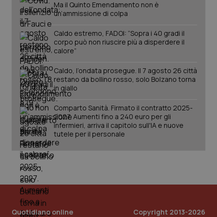
Ma il Quinto Emendamento non è
YSC
Sessione
Que
Google LLC
un’ammissione di colpa
imp
.youtube.com
You
ten
Caldo estremo, FADOI: “Sopra i 40 gradi il
vis
corpo può non riuscire più a disperdere il
vid
calore”
__Secure-
.youtube.com
5 mesi 4
Que
ROLLOUT_TOKEN
settimane
imp
You
Caldo, l’ondata prosegue. Il 7 agosto 26 città
ges
restano da bollino rosso, solo Bolzano torna
del
in giallo
e d
per
del
Comparto Sanità. Firmato il contratto 2025-
ute
2027. Aumenti fino a 240 euro per gli
tracking-sites-
www.quotidianosanita.it
4
Que
infermieri, arriva il capitolo sull'IA e nuove
ironfish-tracking-
settimane
imp
tutele per il personale
named-enable
2 giorni
dal
per 
sis
sol
ute
ide
Wel
Quotidiano online
Copyright 2013-2026