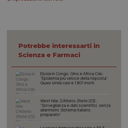
tracking-sites-ironfish-
www.quotidianosanita.it
4
session-id
settim
2 gior
Potrebbe interessarti in
_ga
1 anno
Google LLC
Scienza e Farmaci
mes
.quotidianosanita.it
Ebola in Congo. Oms e Africa Cdc:
“Epidemia più veloce della risposta”.
Quasi 4mila casi e 1.801 morti
West Nile. D’Alterio (Rete IZS):
“Sorveglianza e dati scientifici, senza
allarmismi. Sistema italiano
preparato”
La spesa farmaceutica sale a 39,3