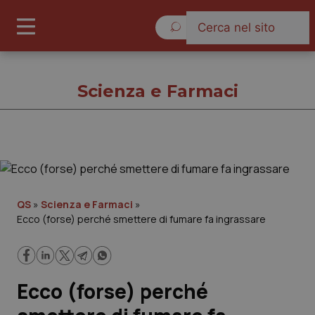
Lunedì 10 Agosto 2026
Scienza e Farmaci
Scienza e Farmaci
Cronache
QS
»
Scienza e Farmaci
»
Ecco (forse) perché smettere di fumare fa ingrassare
Governo e Parlamento
Regioni e Asl
Ecco (forse) perché
Lavoro e Professioni