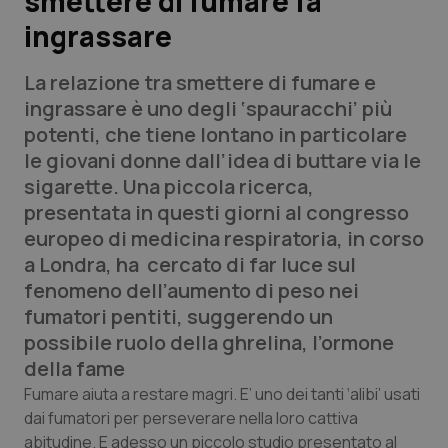
smettere di fumare fa
ingrassare
Scienza e Farmaci
La relazione tra smettere di fumare e
Studi e Analisi
ingrassare è uno degli ‘spauracchi’ più
potenti, che tiene lontano in particolare
Lettere al direttore
le giovani donne dall’idea di buttare via le
sigarette. Una piccola ricerca,
Edizioni Regionali
presentata in questi giorni al congresso
europeo di medicina respiratoria, in corso
QS Pro
a Londra, ha cercato di far luce sul
fenomeno dell’aumento di peso nei
Professionisti Sanitari.AI
fumatori pentiti, suggerendo un
possibile ruolo della ghrelina, l’ormone
Abruzzo
QS Pro Gold
della fame
Fumare aiuta a restare magri. E’ uno dei tanti ‘alibi’ usati
QS Club
Newsletter
Basilicata
Artrite & artrosi
dai fumatori per perseverare nella loro cattiva
abitudine. E adesso un piccolo studio presentato al