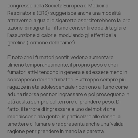
Calabria
Asma & BPCO
congresso della Società Europea di Medicina
Respiratoria (ERS) suggerisce anche una modalità
attraverso la quale le sigarette eserciterebbero la loro
Campania
Car-T
azione ‘dimagrante’: il fumo consentirebbe di tagliare
l’assunzione di calorie, modulando gli effetti della
Emilia-Romagna
Colesterolo & coronaropatie
ghrelina (l’ormone della fame’).
Friuli Venezia Giulia
Dermatite Atopica
E’ noto che i fumatori pentiti vedono aumentare,
almeno temporaneamente, il proprio peso e che i
Lazio
Diabete & glucometri
fumatori attivi tendono in generale ad essere meno in
soprappeso dei non fumatori. Purtroppo sempre più
Liguria
Disturbi dell’umore
ragazze in età adolescenziale ricorrono al fumo come
ad una risorsa per non ingrassare e poi proseguono in
Lombardia
Dolore
età adulta sempre col terrore di prendere peso. Di
fatto, il terrore di ingrassare è uno dei motivi che
impediscono alla gente, in particolare alle donne, di
Marche
Donna & Salute
smettere di fumare e rappresenta anche una ‘valida’
ragione per riprendere in mano la sigaretta.
Molise
Epatiti