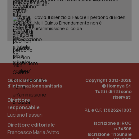
calore”
Covid. Il silenzio di Fauci e il perdono di Biden.
_ga_KM60CM4NPH
.quotidianosanita.it
1 anno
Ma il Quinto Emendamento non è
mes
un’ammissione di colpa
Fornitore
/
Quotidiano online
Copyright 2013-2026
Nome
Scadenza
Descrizion
Dominio
d'informazione sanitaria
© Homnya Srl
Nome
Fornitore
/
Dominio
Scadenza
Des
Tutti i diritti sono
_ga_0VMQEQKQ1N
.quotidianosanita.it
1 anno 1
Questo
riservati
mese
cookie
VISITOR_INFO1_LIVE
5 mesi 4
Que
Google LLC
Direttore
viene
settimane
imp
.youtube.com
utilizzato
responsabile
You
P.I. e C.F. 13026241003
da Google
ten
Luciano Fassari
Analytics
pre
per
del
Iscrizione al ROC
mantener
Direttore editoriale
vid
lo stato
n.34308
inco
Francesco Maria Avitto
della
può
Iscrizione Tribunale
sessione.
det