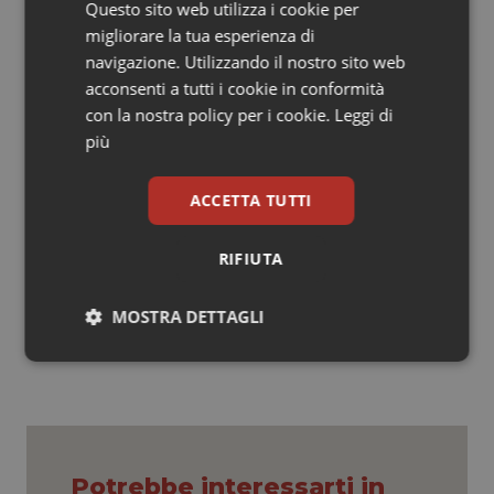
maggiori dimensioni; dovremo inoltre ricercare la
Questo sito web utilizza i cookie per
presenza di altri potenziali mediatori biologici e
migliorare la tua esperienza di
studiare delle modalità per bilanciare l’aumento di peso
navigazione. Utilizzando il nostro sito web
post-cessazione del fumo, così da aumentare il
acconsenti a tutti i cookie in conformità
numero degli ex-fumatori e ridurre i tassi di recidive”.
con la nostra policy per i cookie.
Leggi di
più
Maria Rita Montebelli
ACCETTA TUTTI
Maria Rita Montebelli
RIFIUTA
05 Settembre 2016
© Riproduzione riservata
MOSTRA DETTAGLI
Necessari
Statistici
Marketing
Potrebbe interessarti in