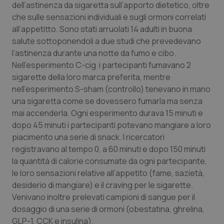
Valle D’Aosta
Oncodermatologia
dell’astinenza da sigaretta sull’apporto dietetico, oltre
che sulle sensazioni individuali e sugli ormoni correlati
Veneto
Oncoematologia
all’appetitto. Sono stati arruolati 14 adulti in buona
salute sottoponendoli a due studi che prevedevano
l’astinenza durante una notte da fumo e cibo.
Oncologia & Nutrizione
Nell’esperimento C-cig i partecipanti fumavano 2
sigarette della loro marca preferita, mentre
Psoriasi & pelle
nell’esperimento S-sham (controllo) tenevano in mano
una sigaretta come se dovessero fumarla ma senza
Quotidiano Cardiologia
mai accenderla. Ogni esperimento durava 15 minuti e
dopo 45 minuti i partecipanti potevano mangiare a loro
Quotidiano Chirurgia
piacimento una serie di snack. I ricercatori
registravano al tempo 0, a 60 minuti e dopo 150 minuti
Quotidiano Oncologia
la quantità di calorie consumate da ogni partecipante,
le loro sensazioni relative all’appetito (fame, sazietà,
Quotidiano Pediatria
desiderio di mangiare) e il
craving
per le sigarette.
Venivano inoltre prelevati campioni di sangue per il
dosaggio di una serie di ormoni (obestatina, ghrelina,
Rene & patologie urogenitali
GLP-1, CCK e insulina).