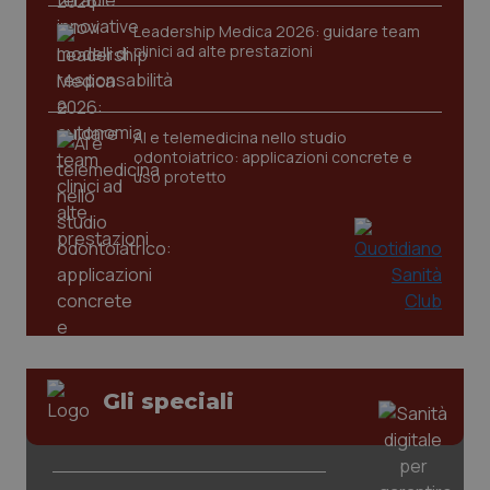
2 gior
Leadership Medica 2026: guidare team
clinici ad alte prestazioni
_ga
1 anno
Google LLC
mes
.quotidianosanita.it
AI e telemedicina nello studio
odontoiatrico: applicazioni concrete e
uso protetto
Gli speciali