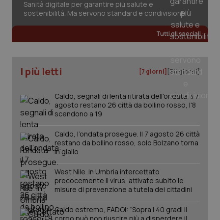
Sanità digitale per garantire più salute e
sostenibilità. Ma servono standard e condivisione
Tutti gli speciali
I più letti
[7 giorni]
[30 giorni]
PHPSESSID
Sessio
PHP.net
www.quotidianosanita.it
Caldo, segnali di lenta ritirata dell'ondata: il 7
agosto restano 26 città da bollino rosso, l'8
scendono a 19
Caldo, l’ondata prosegue. Il 7 agosto 26 città
restano da bollino rosso, solo Bolzano torna
in giallo
West Nile. In Umbria intercettato
precocemente il virus, attivate subito le
misure di prevenzione a tutela dei cittadini
Caldo estremo, FADOI: “Sopra i 40 gradi il
corpo può non riuscire più a disperdere il