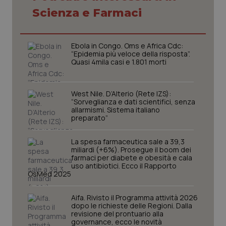
Scienza e Farmaci
Necessari
Statistici
Marketing
I cookie necessari contribuiscono a rendere fruibile il
sito web abilitandone funzionalità di base quali la
Ebola in Congo. Oms e Africa Cdc:
navigazione sulle pagine e l'accesso alle aree
“Epidemia più veloce della risposta”.
protette del sito. Il sito web non è in grado di
Quasi 4mila casi e 1.801 morti
funzionare correttamente senza questi cookie.
Nome
Fornitore
/
Dominio
Scaden
VISITOR_PRIVACY_METADATA
5 mesi
West Nile. D’Alterio (Rete IZS):
YouTube
settim
.youtube.com
“Sorveglianza e dati scientifici, senza
allarmismi. Sistema italiano
preparato”
La spesa farmaceutica sale a 39,3
miliardi (+6%). Prosegue il boom dei
farmaci per diabete e obesità e cala
uso antibiotici. Ecco il Rapporto
OsMed 2025
Aifa. Rivisto il Programma attività 2026
dopo le richieste delle Regioni. Dalla
revisione del prontuario alla
governance, ecco le novità