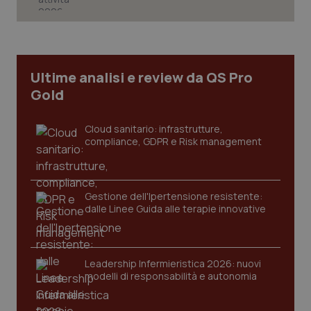
CookieScriptConsent
5 mesi
CookieScript
settim
www.quotidianosanita.it
Ultime analisi e review da QS Pro
Gold
Cloud sanitario: infrastrutture,
compliance, GDPR e Risk management
Gestione dell'Ipertensione resistente:
dalle Linee Guida alle terapie innovative
tracking-sites-ironfish-
www.quotidianosanita.it
4
tracking-enable
settim
2 gior
Leadership Infermieristica 2026: nuovi
modelli di responsabilità e autonomia
tracking-sites-ironfish-
www.quotidianosanita.it
4
session-id
settim