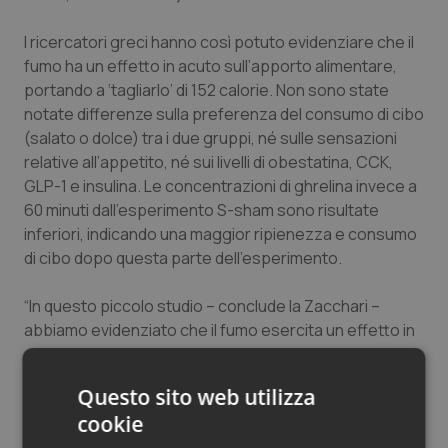
Salute orale & impianti
I ricercatori greci hanno così potuto evidenziare che il
fumo ha un effetto in acuto sull’apporto alimentare,
Sangue & coagulazione
portando a ‘tagliarlo’ di 152 calorie. Non sono state
notate differenze sulla preferenza del consumo di cibo
Tiroide
(salato o dolce) tra i due gruppi, né sulle sensazioni
relative all’appetito, né sui livelli di obestatina, CCK,
Tumore al seno
GLP-1 e insulina. Le concentrazioni di ghrelina invece a
60 minuti dall’esperimento S-sham sono risultate
Tumore ovarico
inferiori, indicando una maggior ripienezza e consumo
di cibo dopo questa parte dell’esperimento.
Tumori del Polmone & Testa Collo
“In questo piccolo studio – conclude la Zacchari –
abbiamo evidenziato che il fumo esercita un effetto in
Tumori gastrointestinali
acuto sull’apporto energetico che potrebbe essere
mediato da una variazione dei livelli di ghrelina. Saranno
Ulcera & Reflusso
Questo sito web utilizza
necessarie ulteriori ricerche per valutare se questi
cookie
risultati possano essere replicati all’interno di studi di
Vaccini