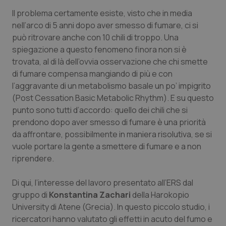
Il problema certamente esiste, visto che in media
Piemonte
HIV
nell’arco di 5 anni dopo aver smesso di fumare, ci si
può ritrovare anche con 10 chili di troppo. Una
Provincia Autonoma di Bolzano
Infezioni & Febbre
spiegazione a questo fenomeno finora non si è
trovata, al di là dell’ovvia osservazione che chi smette
Provincia Autonoma di Trento
Ipertensione & Scompenso
di fumare compensa mangiando di più e con
l’aggravante di un metabolismo basale un po’ impigrito
Puglia
Malattie rare
(
Post Cessation Basic Metabolic Rhythm
). E su questo
punto sono tutti d’accordo: quello dei chili che si
prendono dopo aver smesso di fumare è una priorità
Sardegna
Malattia di Crohn & Rettocolite Ulcerosa
da affrontare, possibilmente in maniera risolutiva, se si
vuole portare la gente a smettere di fumare e a non
Sicilia
Neuroscienze & patologie neurodegenerative
riprendere.
Toscana
Obesità
Di qui, l’interesse del lavoro presentato all’ERS dal
gruppo di
Konstantina Zachari
della Harokopio
Umbria
Oftalmologia
University
di Atene (Grecia). In questo piccolo studio, i
ricercatori hanno valutato gli effetti in acuto del fumo e