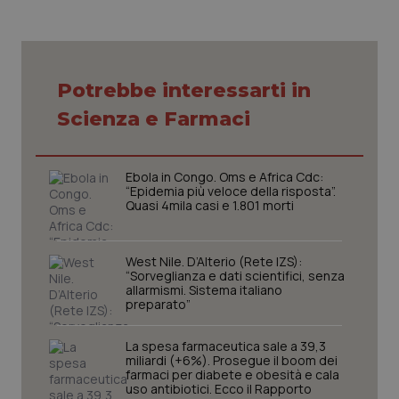
VISITOR_PRIVACY_METADATA
5 mesi
YouTube
settim
.youtube.com
Potrebbe interessarti in
Scienza e Farmaci
Ebola in Congo. Oms e Africa Cdc:
“Epidemia più veloce della risposta”.
Quasi 4mila casi e 1.801 morti
West Nile. D’Alterio (Rete IZS):
“Sorveglianza e dati scientifici, senza
allarmismi. Sistema italiano
CookieScriptConsent
5 mesi
CookieScript
preparato”
settim
www.quotidianosanita.it
La spesa farmaceutica sale a 39,3
miliardi (+6%). Prosegue il boom dei
farmaci per diabete e obesità e cala
uso antibiotici. Ecco il Rapporto