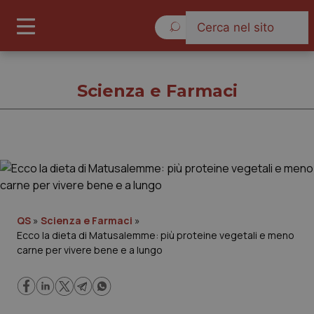
Lunedì 10 Agosto 2026
Scienza e Farmaci
Scienza e Farmaci
Cronache
QS
»
Scienza e Farmaci
»
Ecco la dieta di Matusalemme: più proteine vegetali e meno
Governo e Parlamento
carne per vivere bene e a lungo
Regioni e Asl
Lavoro e Professioni