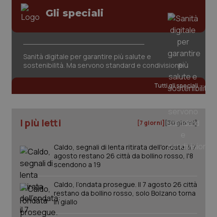
Gli speciali
Sanità digitale per garantire più salute e
sostenibilità. Ma servono standard e condivisione
Tutti gli speciali
I più letti
[7 giorni]
[30 giorni]
Caldo, segnali di lenta ritirata dell'ondata: il 7
agosto restano 26 città da bollino rosso, l'8
scendono a 19
_ga_KM60CM4NPH
.quotidianosanita.it
1 anno
mes
Caldo, l’ondata prosegue. Il 7 agosto 26 città
restano da bollino rosso, solo Bolzano torna
in giallo