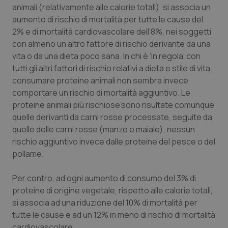
Valle D’Aosta
Oncodermatologia
animali (relativamente alle calorie totali), si associa un
aumento di rischio di mortalità per tutte le cause del
Veneto
Oncoematologia
2% e di mortalità cardiovascolare dell’8%, nei soggetti
con almeno un altro fattore di rischio derivante da una
Oncologia & Nutrizione
vita o da una dieta poco sana. In chi è ‘in regola’ con
tutti gli altri fattori di rischio relativi a dieta e stile di vita,
consumare proteine animali non sembra invece
Psoriasi & pelle
comportare un rischio di mortalità aggiuntivo. Le
proteine animali più rischiose’sono risultate comunque
Quotidiano Cardiologia
quelle derivanti da carni rosse processate, seguite da
quelle delle carni rosse (manzo e maiale); nessun
Quotidiano Chirurgia
rischio aggiuntivo invece dalle proteine del pesce o del
pollame.
Quotidiano Oncologia
Per contro, ad ogni aumento di consumo del 3% di
Quotidiano Pediatria
proteine di origine vegetale, rispetto alle calorie totali,
si associa ad una riduzione del 10% di mortalità per
Rene & patologie urogenitali
tutte le cause e ad un 12% in meno di rischio di mortalità
cardiovascolare.