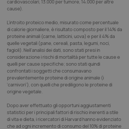
cardiovascolari, 13.000 per tumore, 14.000 per altre
cause).
Piemonte
HIV
L’introito proteico medio, misurato come percentuale
Provincia Autonoma di Bolzano
Infezioni & Febbre
di calorie giornaliere, è risultato composto per il 14% da
proteine animali (carne, latticini, uova) e per il 4% da
Provincia Autonoma di Trento
Ipertensione & Scompenso
quelle vegetali (pane, cereali, pasta, legumi, noci,
fagioli). Nell’analisi dei dati, sono stati presi in
Puglia
Malattie rare
considerazione i rischi di mortalità per tutte le cause e
quelli per cause specifiche; sono stati quindi
Sardegna
Malattia di Crohn & Rettocolite Ulcerosa
confrontati i soggetti che consumavano
prevalentemente proteine di origine animale (i
‘carnivori’), con quelli che prediligono le proteine di
Sicilia
Neuroscienze & patologie neurodegenerative
origine vegetale.
Toscana
Obesità
Dopo aver effettuato gli opportuni aggiustamenti
statistici per i principali fattori di rischio inerenti a stile
Umbria
Oftalmologia
di vita e dieta, i ricercatori di Harvard hanno evidenziato
che ad ogni incremento di consumo del 10% di proteine