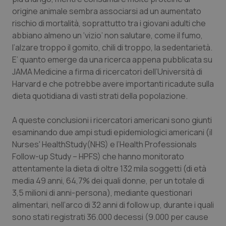
Calabria
Asma & BPCO
origine animale sembra associarsi ad un aumentato
rischio di mortalità, soprattutto tra i giovani adulti che
Campania
Car-T
abbiano almeno un ‘vizio’ non salutare, come il fumo,
l’alzare troppo il gomito, chili di troppo, la sedentarietà.
E’ quanto emerge da una ricerca appena pubblicata su
Emilia-Romagna
Colesterolo & coronaropatie
JAMA Medicine
a firma di ricercatori dell’Università di
Harvard e che potrebbe avere importanti ricadute sulla
Friuli Venezia Giulia
Dermatite Atopica
dieta quotidiana di vasti strati della popolazione.
Lazio
Diabete & glucometri
A queste conclusioni i ricercatori americani sono giunti
esaminando due ampi studi epidemiologici americani (il
Liguria
Disturbi dell’umore
Nurses' HealthStudy
(NHS) e l’
Health Professionals
Follow-up Study
– HPFS) che hanno monitorato
Lombardia
Dolore
attentamente la dieta di oltre 132 mila soggetti (di età
media 49 anni, 64,7% dei quali donne, per un totale di
Marche
Donna & Salute
3,5 milioni di anni-persona), mediante questionari
alimentari, nell’arco di 32 anni di
follow up,
durante i quali
sono stati registrati 36.000 decessi (9.000 per cause
Molise
Epatiti