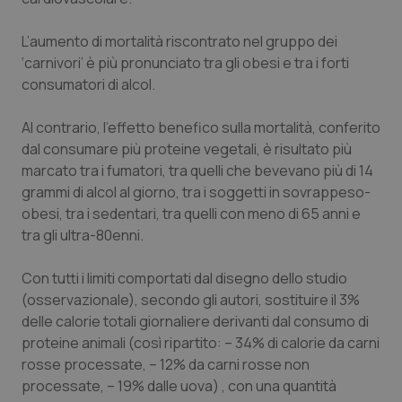
Salute orale & impianti
L’aumento di mortalità riscontrato nel gruppo dei
‘carnivori’ è più pronunciato tra gli obesi e tra i forti
Sangue & coagulazione
consumatori di alcol.
Tiroide
Al contrario, l’effetto benefico sulla mortalità, conferito
dal consumare più proteine vegetali, è risultato più
Tumore al seno
marcato tra i fumatori, tra quelli che bevevano più di 14
grammi di alcol al giorno, tra i soggetti in sovrappeso-
Tumore ovarico
obesi, tra i sedentari, tra quelli con meno di 65 anni e
tra gli ultra-80enni.
Tumori del Polmone & Testa Collo
Con tutti i limiti comportati dal disegno dello studio
(osservazionale), secondo gli autori, sostituire il 3%
Tumori gastrointestinali
delle calorie totali giornaliere derivanti dal consumo di
proteine animali (così ripartito: – 34% di calorie da carni
Ulcera & Reflusso
rosse processate, – 12% da carni rosse non
processate, – 19% dalle uova) , con una quantità
Vaccini