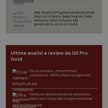
OsMed 2025
Aifa. Rivisto il Programma attività 2026
dopo le richieste delle Regioni. Dalla
revisione del prontuario alla
governance, ecco le novità
tracking-sites-ironfish-
www.quotidianosanita.it
4
tracking-enable
settim
2 gior
Ultime analisi e review da QS Pro
Gold
tracking-sites-ironfish-
www.quotidianosanita.it
4
session-id
settim
2 gior
Cloud sanitario: infrastrutture,
compliance, GDPR e Risk management
_ga
1 anno
Google LLC
mes
.quotidianosanita.it
Gestione dell'Ipertensione resistente:
dalle Linee Guida alle terapie innovative