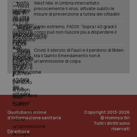
West Nile. In Umbria intercettato
precocemente il virus, attivate subito le
misure di prevenzione a tutela dei cittadini
Caldo estremo, FADOI: “Sopra i 40 gradi il
Fornitore
/
Nome
Scadenza
Descrizion
Dominio
corpo può non riuscire più a disperdere il
Nome
Fornitore
/
Dominio
Scadenza
Des
calore”
_ga_0VMQEQKQ1N
.quotidianosanita.it
1 anno 1
Questo
mese
cookie
VISITOR_INFO1_LIVE
5 mesi 4
Que
Google LLC
viene
settimane
imp
.youtube.com
Covid. Il silenzio di Fauci e il perdono di Biden.
utilizzato
You
Ma il Quinto Emendamento non è
da Google
ten
un’ammissione di colpa
Analytics
pre
per
del
mantener
vid
lo stato
inco
della
può
sessione.
det
vis
web
uti
nuo
ver
dell
Quotidiano online
Copyright 2013-2026
You
d'informazione sanitaria
© Homnya Srl
__Secure-YNID
.youtube.com
5 mesi 4
Que
Tutti i diritti sono
settimane
imp
riservati
Direttore
You
ten