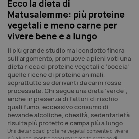
Ecco la dieta di
Matusalemme: più proteine
Scienza e Farmaci
vegetali e meno carne per
Studi e Analisi
vivere bene e a lungo
Lettere al direttore
Il più grande studio mai condotto finora
sull’argomento, promuove a pieni voti una
Edizioni Regionali
dieta ricca di proteine vegetali e ‘boccia’
quelle ricche di proteine animali,
QS Pro
soprattutto se derivanti da carni rosse
processate. Chi segue una dieta ‘verde’,
Professionisti Sanitari.AI
anche in presenza di fattori di rischio
quali fumo, eccessivo consumo di
Abruzzo
QS Pro Gold
bevande alcoliche, obesità, sedentarietà
risulta più protetto e campa più a lungo.
QS Club
Newsletter
Basilicata
Artrite & artrosi
Una dieta ricca di proteine vegetali consente di vivere
più a lungo, mentre consumare molte proteine di