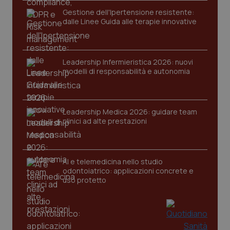
Gestione dell'Ipertensione resistente:
dalle Linee Guida alle terapie innovative
Leadership Infermieristica 2026: nuovi
modelli di responsabilità e autonomia
tracking-sites-ironfish-
www.quotidianosanita.it
4
tracking-enable
settim
2 gior
Leadership Medica 2026: guidare team
clinici ad alte prestazioni
tracking-sites-ironfish-
www.quotidianosanita.it
4
AI e telemedicina nello studio
session-id
settim
2 gior
odontoiatrico: applicazioni concrete e
uso protetto
_ga
1 anno
Google LLC
mes
.quotidianosanita.it