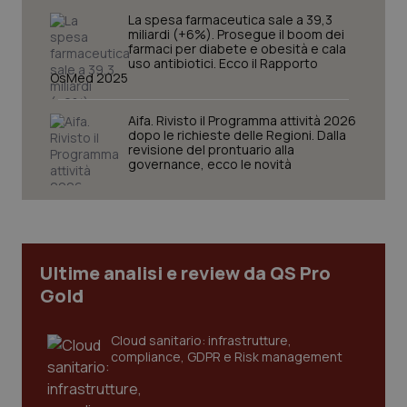
funzionare correttamente senza questi cookie.
La spesa farmaceutica sale a 39,3
Nome
Fornitore
/
Dominio
Scaden
miliardi (+6%). Prosegue il boom dei
farmaci per diabete e obesità e cala
VISITOR_PRIVACY_METADATA
5 mesi
YouTube
uso antibiotici. Ecco il Rapporto
settim
.youtube.com
OsMed 2025
Aifa. Rivisto il Programma attività 2026
dopo le richieste delle Regioni. Dalla
revisione del prontuario alla
governance, ecco le novità
Ultime analisi e review da QS Pro
Gold
Cloud sanitario: infrastrutture,
CookieScriptConsent
5 mesi
CookieScript
compliance, GDPR e Risk management
settim
www.quotidianosanita.it