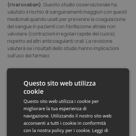
(rivaroxaban)
. Questo studio osservazionale ha
Salute orale & impianti
valutato il rischio di sanguinamenti maggiori con questi
medicinali quando usati per prevenire la coagulazione
Sangue & coagulazione
del sangue in pazienti con fibrillazione atriale non
valvolare (contrazioni irregolari rapide del cuore),
Tiroide
rispetto ad altri anticoagulanti orali. La revisione
valuterà se i risultati dello studio hanno implicazioni
Tumore al seno
sull'uso dei farmaci.
Tumore ovarico
Il comitato ha anche avviato una
revisione della
medicina per il cancro Lartruvo (olaratumab)
dopo
Questo sito web utilizza
che sono stati resi disponibili i risultati preliminari dello
Tumori del Polmone & Testa Collo
cookie
studio ANNOUNCE che hanno dimostrato che
l'aggiunta di Lartruvo alla doxorubicina non prolunga la
Questo sito web utilizza i cookie per
Tumori gastrointestinali
vita dei pazienti con sarcoma dei tessuti molli più della
migliorare la tua esperienza di
sola doxorubicina.
navigazione. Utilizzando il nostro sito web
Ulcera & Reflusso
acconsenti a tutti i cookie in conformità
con la nostra policy per i cookie.
Leggi di
Vaccini
01 Febbraio 2019