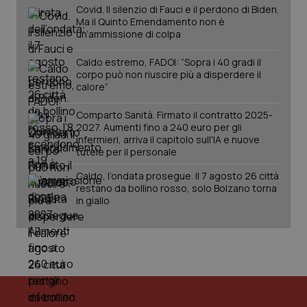
Covid. Il silenzio di Fauci e il perdono di Biden.
PHPSESSID
Sessio
PHP.net
Ma il Quinto Emendamento non è
www.quotidianosanita.it
un’ammissione di colpa
Caldo estremo, FADOI: “Sopra i 40 gradi il
corpo può non riuscire più a disperdere il
calore”
Comparto Sanità. Firmato il contratto 2025-
2027. Aumenti fino a 240 euro per gli
infermieri, arriva il capitolo sull'IA e nuove
tutele per il personale
Caldo, l’ondata prosegue. Il 7 agosto 26 città
restano da bollino rosso, solo Bolzano torna
in giallo
_ga_KM60CM4NPH
.quotidianosanita.it
1 anno
mes