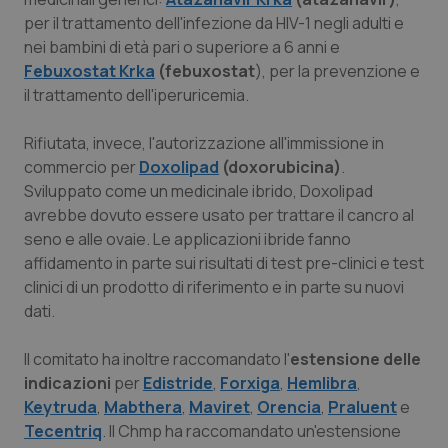
per il trattamento dell'infezione da HIV-1 negli adulti e
Piemonte
HIV
nei bambini di età pari o superiore a 6 anni e
Febuxostat Krka
(febuxostat
), per la prevenzione e
Provincia Autonoma di Bolzano
Infezioni & Febbre
il trattamento dell'iperuricemia.
Provincia Autonoma di Trento
Ipertensione & Scompenso
Rifiutata, invece, l'autorizzazione all'immissione in
commercio per
Doxolipad
(doxorubicina)
.
Puglia
Malattie rare
Sviluppato come un medicinale ibrido, Doxolipad
avrebbe dovuto essere usato per trattare il cancro al
seno e alle ovaie. Le applicazioni ibride fanno
Sardegna
Malattia di Crohn & Rettocolite Ulcerosa
affidamento in parte sui risultati di test pre-clinici e test
clinici di un prodotto di riferimento e in parte su nuovi
Sicilia
Neuroscienze & patologie neurodegenerative
dati.
Toscana
Obesità
Il comitato ha inoltre raccomandato l'
estensione delle
indicazioni
per
Edistride
,
Forxiga
,
Hemlibra
,
Umbria
Oftalmologia
Keytruda
,
Mabthera
,
Maviret
,
Orencia
,
Praluent
e
Tecentriq
. Il Chmp ha raccomandato un'estensione