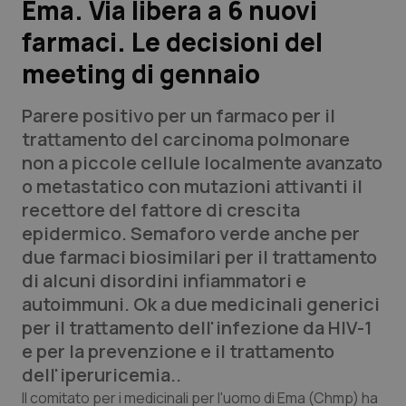
Ema. Via libera a 6 nuovi
farmaci. Le decisioni del
Scienza e Farmaci
meeting di gennaio
Studi e Analisi
Parere positivo per un farmaco per il
Lettere al direttore
trattamento del carcinoma polmonare
non a piccole cellule localmente avanzato
Edizioni Regionali
o metastatico con mutazioni attivanti il ​​
recettore del fattore di crescita
QS Pro
epidermico. Semaforo verde anche per
due farmaci biosimilari per il trattamento
Professionisti Sanitari.AI
di alcuni disordini infiammatori e
autoimmuni. Ok a due medicinali generici
Abruzzo
QS Pro Gold
per il trattamento dell'infezione da HIV-1
e per la prevenzione e il trattamento
QS Club
Newsletter
Basilicata
Artrite & artrosi
dell'iperuricemia..
Il comitato per i medicinali per l'uomo di Ema (Chmp) ha