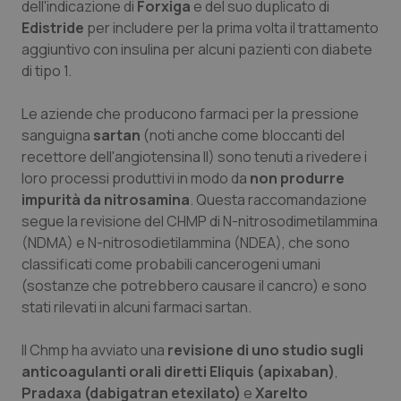
Valle D’Aosta
Oncodermatologia
dell'indicazione di
Forxiga
e del suo duplicato di
Edistride
per includere per la prima volta il trattamento
Veneto
Oncoematologia
aggiuntivo con insulina per alcuni pazienti con diabete
di tipo 1.
Oncologia & Nutrizione
Le aziende che producono farmaci per la pressione
sanguigna
sartan
(noti anche come
bloccanti del
Psoriasi & pelle
recettore dell'angiotensina II) sono tenuti a rivedere i
loro processi produttivi in ​​modo da
non produrre
Quotidiano Cardiologia
impurità da nitrosamina
. Questa raccomandazione
segue la revisione del CHMP di N-nitrosodimetilammina
Quotidiano Chirurgia
(NDMA) e N-nitrosodietilammina (NDEA), che sono
classificati come probabili cancerogeni umani
Quotidiano Oncologia
(sostanze che potrebbero causare il cancro) e sono
stati rilevati in alcuni farmaci sartan.
Quotidiano Pediatria
Il Chmp ha avviato una
revisione di uno studio sugli
anticoagulanti orali diretti Eliquis (apixaban)
,
Rene & patologie urogenitali
Pradaxa (dabigatran etexilato)
e
Xarelto