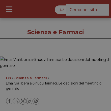
Domenica 9 Agosto 2026
Scienza e Farmaci
Scienza e Farmaci
Cronache
QS
»
Scienza e Farmaci
»
Ema. Via libera a 6 nuovi farmaci. Le decisioni del meeting di
Governo e Parlamento
gennaio
Regioni e Asl
Lavoro e Professioni