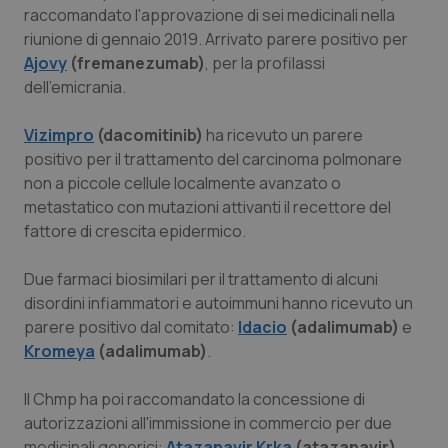
Calabria
Asma & BPCO
raccomandato l'approvazione di sei medicinali nella
riunione di gennaio 2019. Arrivato parere positivo per
Ajovy
(fremanezumab)
, per la profilassi
Campania
Car-T
dell'emicrania.
Emilia-Romagna
Colesterolo & coronaropatie
Vizimpro
(dacomitinib)
ha ricevuto un parere
positivo per il trattamento del carcinoma polmonare
Friuli Venezia Giulia
Dermatite Atopica
non a piccole cellule localmente avanzato o
metastatico con mutazioni attivanti il ​​recettore del
Lazio
Diabete & glucometri
fattore di crescita epidermico.
Liguria
Disturbi dell’umore
Due farmaci biosimilari per il trattamento di alcuni
disordini infiammatori e autoimmuni hanno ricevuto un
Lombardia
Dolore
parere positivo dal comitato:
Idacio
(adalimumab)
e
Kromeya
(adalimumab)
.
Marche
Donna & Salute
Il Chmp ha poi raccomandato la concessione di
autorizzazioni all'immissione in commercio per due
Molise
Epatiti
medicinali generici:
Atazanavir Krka
(atazanavir)
,