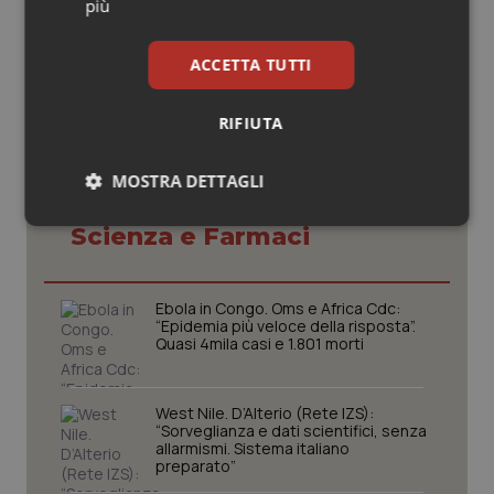
più
© Riproduzione riservata
ACCETTA TUTTI
RIFIUTA
MOSTRA DETTAGLI
Potrebbe interessarti in
Necessari
Statistici
Marketing
Scienza e Farmaci
Ebola in Congo. Oms e Africa Cdc:
“Epidemia più veloce della risposta”.
Quasi 4mila casi e 1.801 morti
Necessari
Statistici
Marketing
West Nile. D’Alterio (Rete IZS):
I cookie necessari contribuiscono a rendere fruibile il
“Sorveglianza e dati scientifici, senza
sito web abilitandone funzionalità di base quali la
allarmismi. Sistema italiano
navigazione sulle pagine e l'accesso alle aree
preparato”
protette del sito. Il sito web non è in grado di