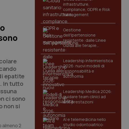
infrastrutture,
compliance, GDPR e Risk
management
ro
Gestione
 sono
dell'Ipertensione
resistente: dalle Linee
Guida alle terapie
innovative
rcolare
Leadership Infermieristica
2026: nuovi modelli di
ficando
responsabilità e
i epatite
autonomia
 In tutto
Nessuna
Leadership Medica 2026:
guidare team clinici ad
on ci sono
alte prestazioni
o non si
AI e telemedicina nello
studio odontoiatrico:
no almeno 2