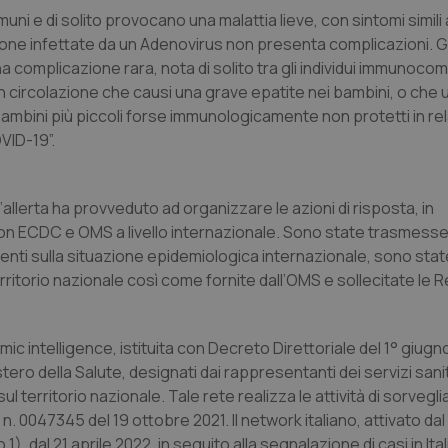
uni e di solito provocano una malattia lieve, con sintomi simili 
nt
5 mesi 3
Questo cookie viene utilizzato da
CookieScript
sone infettate da un Adenovirus non presenta complicazioni. Gl
settimane
Script.com per ricordare le pref
www.quotidianosanita.it
sui cookie dei visitatori. È neces
omplicazione rara, nota di solito tra gli individui immunoco
dei cookie di Cookie-Script.com 
correttamente.
n circolazione che causi una grave epatite nei bambini, o che 
ish-
www.quotidianosanita.it
4
Questo cookie è impostato dall'a
bini più piccoli forse immunologicamente non protetti in rel
settimane
abilitare il sistema di tracking a
VID-19”.
2 giorni
ish-
www.quotidianosanita.it
4
Questo cookie è impostato dall'a
settimane
assegnare un identificatore generi
2 giorni
ll’allerta ha provveduto ad organizzare le azioni di risposta, in
1 anno 1
Questo nome di cookie è associa
Google LLC
 con ECDC e OMS a livello internazionale. Sono state trasmess
mese
Universal Analytics, che è un a
.quotidianosanita.it
nti sulla situazione epidemiologica internazionale, sono stat
significativo del servizio di ana
utilizzato da Google. Questo cook
rritorio nazionale così come fornite dall’OMS e sollecitate le Re
per distinguere utenti unici as
generato in modo casuale come i
cliente. È incluso in ogni richiest
sito e utilizzato per calcolare i dat
sessioni e campagne per i rapporti 
mic intelligence, istituita con Decreto Direttoriale del 1° giugn
Sessione
Cookie generato da applicazioni 
PHP.net
stero della Salute, designati dai rappresentanti dei servizi sanit
linguaggio PHP. Si tratta di un id
www.quotidianosanita.it
ul territorio nazionale. Tale rete realizza le attività di sorveg
generico utilizzato per mantenere 
sessione utente. Normalmente 
 n. 0047345 del 19 ottobre 2021. Il network italiano, attivato dal
generato in modo casuale, il mod
utilizzato può essere specifico pe
1), dal 21 aprile 2022, in seguito alla segnalazione di casi in Ital