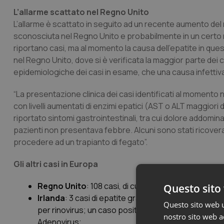
L’allarme scattato nel Regno Unito
L’allarme è scattato in seguito ad un recente aumento de
sconosciuta nel Regno Unito e probabilmente in un certo num
riportano casi, ma al momento la causa dell’epatite in que
nel Regno Unito, dove si è verificata la maggior parte dei ca
epidemiologiche dei casi in esame, che una causa infettiva s
“La presentazione clinica dei casi identificati al momento 
con livelli aumentati di enzimi epatici (AST o ALT maggiori 
riportato sintomi gastrointestinali, tra cui dolore addomin
pazienti non presentava febbre. Alcuni sono stati ricoverat
procedere ad un trapianto di fegato”.
Gli altri casi in Europa
Regno Unito
: 108 casi, di cui 8 sottoposti a trapian
Questo sito 
Irlanda
: 3 casi di epatite grave da marzo 2022, in ba
Questo sito web ut
per rinovirus; un caso positivo al test per Herpes v
nostro sito web ac
Adenovirus;