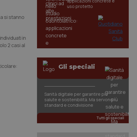
applicazioni concrete e
uso protetto
ia si stanno
ndividuati in
lo 2 casi al
ticolare:
Gli speciali
Sanità digitale per garantire più
salute e sostenibilità. Ma servono
standard e condivisione
Tutti gli speciali