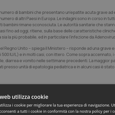
l numero di bambini che presentano un’epatite acuta grave ad 
ero di altri Paesi in Europa. Le indagini sono in corso in tutti
sti bambini rimane sconosciuta. Le autorità sanitarie che sta
si fino ad oggi, ritiene, sulla base delle caratteristiche clinic
ia la più probabile, ed in particolare l’infezione da Adenoviru
nel Regno Unito – spiega il Ministero – risponde ad una grave e
di 500 IU/L) e in molti casi, con ittero. Come sopra accennato, 
ale, diarrea e vomito nelle settimane precedenti. La maggior pa
i presso unità di epatologia pediatrica e in alcuni casi è stat
to;
web utilizza cookie
mbini di età compresa tra 4 e 11 anni, un caso è risultato positi
ilizza i cookie per migliorare la tua esperienza di navigazione. Ut
irus-7; nessun caso è risultato positivo al test SARS-CoV-2 e a
consenti a tutti i cookie in conformità con la nostra policy per i 