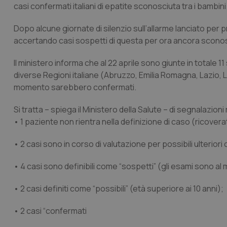
casi confermati italiani di epatite sconosciuta tra i bambini
Dopo alcune giornate di silenzio sull’allarme lanciato per p
accertando casi sospetti di questa per ora ancora sconosc
Il ministero informa che al 22 aprile sono giunte in totale 1
diverse Regioni italiane (Abruzzo, Emilia Romagna, Lazio, L
momento sarebbero confermati.
Si tratta – spiega il Ministero della Salute – di segnalazioni 
• 1 paziente non rientra nella definizione di caso (ricover
• 2 casi sono in corso di valutazione per possibili ulterior
• 4 casi sono definibili come “sospetti” (gli esami sono al
• 2 casi definiti come “possibili” (età superiore ai 10 anni);
• 2 casi “confermati