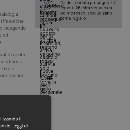
Caldo, l’ondata prosegue. Il 7
agosto 26 città restano da
bollino rosso, solo Bolzano
eziologia
torna in giallo
 i Paesi che
nno indagando
he ed
s.
patite acuta,
i casi hanno
rte dei
o necessario
vo al test
ilizzando il
l test per
cookie.
Leggi di