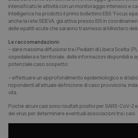
intensificato le attività con un monitoraggio intensivo e capi
Intelligence ha prodotto il primo bollettino EBS “Focus epa
_ga_KM60CM4NPH
anche la rete SEIEVA, già attiva presso ISS in coordinamento 
delle epatiti acute che saranno trasmessi al Ministero dell
Le raccomandazioni:
Nome
Nome
– dare massima diffusione tra i Pediatri di Libera Scelta (
VISITOR_INFO1_LIV
ospedaliera e territoriale, delle informazioni disponibili e 
_ga_0VMQEQKQ1N
potenziale caso sospetto;
– effettuare un approfondimento epidemiologico e di labo
__Secure-YNID
rispondenti all’attuale definizione di caso provvisoria, ind
vita.
YSC
Poiché alcuni casi sono risultati positivi per SARS-CoV-2
dei virus per determinare eventuali associazioni tra i casi.
__Secure-
ROLLOUT_TOKEN
tracking-sites-