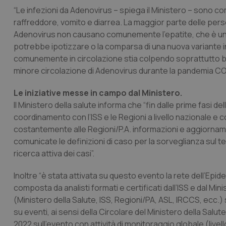
“Le infezioni da Adenovirus – spiega il Ministero – sono com
CookieScriptConse
raffreddore, vomito e diarrea. La maggior parte delle per
Adenovirus non causano comunemente l’epatite, che è una c
potrebbe ipotizzare o la comparsa di una nuova variante i
tracking-sites-ironf
comunemente in circolazione stia colpendo soprattutto bam
tracking-enable
minore circolazione di Adenovirus durante la pandemia CO
tracking-sites-ironf
Le iniziative messe in campo dal Ministero.
session-id
Il Ministero della salute informa che “fin dalle prime fasi de
_ga
coordinamento con l’ISS e le Regioni a livello nazionale e
costantemente alle Regioni/P.A. informazioni e aggiorname
comunicate le definizioni di caso per la sorveglianza sul te
ricerca attiva dei casi”.
Inoltre “è stata attivata su questo evento la rete dell’Epide
PHPSESSID
composta da analisti formati e certificati dall’ISS e dal Mini
(Ministero della Salute, ISS, Regioni/PA, ASL, IRCCS, ecc.) s
su eventi, ai sensi della Circolare del Ministero della Salute
2022 sull’evento con attività di monitoraggio globale (livello 