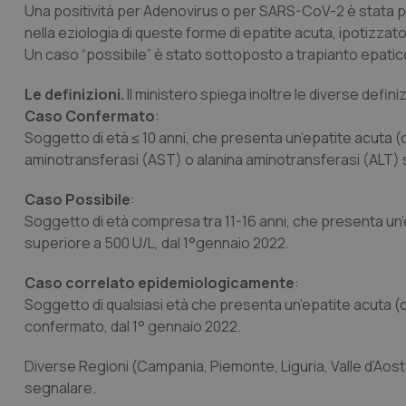
Una positività per Adenovirus o per SARS-CoV-2 è stata per
nella eziologia di queste forme di epatite acuta, ipotizzato 
Un caso “possibile” è stato sottoposto a trapianto epatic
Le definizioni.
Il ministero spiega inoltre le diverse definiz
Caso Confermato
:
Soggetto di età ≤ 10 anni, che presenta un’epatite acuta (co
aminotransferasi (AST) o alanina aminotransferasi (ALT) s
Caso Possibile
:
Soggetto di età compresa tra 11-16 anni, che presenta un’ep
superiore a 500 U/L, dal 1°gennaio 2022.
Caso correlato epidemiologicamente
:
Soggetto di qualsiasi età che presenta un’epatite acuta (con
confermato, dal 1° gennaio 2022.
Diverse Regioni (Campania, Piemonte, Liguria, Valle d’Aos
segnalare.