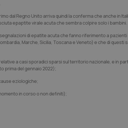
.
rimo dal Regno Unito arriva quindi la conferma che anche in Ital
iuta epaptite virale acuta che sembra colpire solo i bambini.
1 segnalazioni di epatite acuta che fanno riferimento a pazienti i
ombardia, Marche, Sicilia, Toscana e Veneto) e che di questi so
relative a casi sporadici sparsi sul territorio nazionale, e in par
ato prima del gennaio 2022);
i cause eziologiche;
 momento in corso o non definiti);