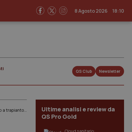
8 Agosto 2026
18:10
ti
QS Club
Newsletter
Ultime analisi e review da
Epatite sconosciuta nei bambini. In Italia confermati 2 casi su 11 segnalazioni. Un caso sospetto sottoposto a trapianto. Ministero assicura: “Nessun legame con vaccino Covid”. Ma le cause non sono ancora accertate
QS Pro Gold
Cloud sanitario: