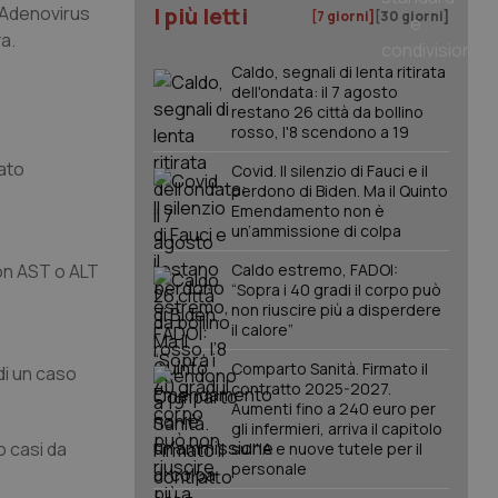
i Adenovirus
I più letti
[7 giorni]
[30 giorni]
va.
Caldo, segnali di lenta ritirata
dell'ondata: il 7 agosto
restano 26 città da bollino
rosso, l'8 scendono a 19
tato
Covid. Il silenzio di Fauci e il
perdono di Biden. Ma il Quinto
Emendamento non è
un’ammissione di colpa
con AST o ALT
Caldo estremo, FADOI:
“Sopra i 40 gradi il corpo può
non riuscire più a disperdere
il calore”
Comparto Sanità. Firmato il
di un caso
contratto 2025-2027.
Aumenti fino a 240 euro per
gli infermieri, arriva il capitolo
o casi da
sull'IA e nuove tutele per il
personale