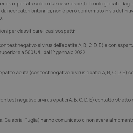
 ora riportata solo in due casi sospetti. Il ruolo giocato dagl
da ricercatori britannici, non è però confermato in via definiti
o.
ioni per classificare i casi sospetti:
n test negativo ai virus dell’epatite A, B, C, D, E) e con aspar
uperiore a 500 U/L, dal 1° gennaio 2022.
atite acuta (con test negativo ai virus epatici A, B, C, D, E) 
 test negativo ai virus epatici A, B, C, D, E) contatto stretto 
ta, Calabria, Puglia) hanno comunicato di non avere al moment