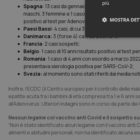
più
Spagna
: 13 casi da gennaio 2022, di cui 7 confermat
maschi, 3 femmine e 1 caso di cui non è nota l’inform
MOSTRA DET
positivo al test per Adenovirus. 1 caso ha necessitat
Paesi Bassi
: 4 casi, di cui 3 hanno richiesto trapian
Danimarca:
3 (forse 4) casi da dicembre;
Neces
Francia
: 2 casi sospetti;
Belgio
: 1 caso di 10 anni risultato positivo al test p
Romania
: 1 caso di 4 anni con esordio a marzo 202
presentava sierologia positiva per SARS-CoV-2;
Svezia:
al momento sono stati riferiti dai media noti
Inoltre, l’ECDC (il Centro europeo per il controllo delle ma
I cookie necessari con
epatite acuta tra i bambini di età compresa tra 1 e 6 anni s
e l'accesso alle aree 
all’Adenovirus. Ulteriori indagini sono in corso da parte 
Nome
Nessun legame col vaccino anti Covid e il sospetto sul
VISITOR_PRIVACY_
“Non è stato identificato alcun legame con il vaccino anti 
alimenti e abitudini personali, non ha identificato alcuna 