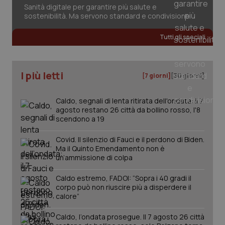
Sanità digitale per garantire più salute e
2 gior
sostenibilità. Ma servono standard e condivisione
Tutti gli speciali
_ga
1 anno
Google LLC
mes
.quotidianosanita.it
I più letti
[7 giorni]
[30 giorni]
Caldo, segnali di lenta ritirata dell'ondata: il 7
agosto restano 26 città da bollino rosso, l'8
scendono a 19
Covid. Il silenzio di Fauci e il perdono di Biden.
Ma il Quinto Emendamento non è
un’ammissione di colpa
Caldo estremo, FADOI: “Sopra i 40 gradi il
corpo può non riuscire più a disperdere il
calore”
Caldo, l’ondata prosegue. Il 7 agosto 26 città