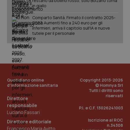
restano da bollino rosso, solo Bolzano torna
in giallo
Comparto Sanità. Firmato il contratto 2025-
2027. Aumenti fino a 240 euro per gli
infermieri, arriva il capitolo sull'IA e nuove
tutele per il personale
PHPSESSID
Sessio
PHP.net
www.quotidianosanita.it
Quotidiano online
Copyright 2013-2026
d'informazione sanitaria
© Homnya Srl
Tutti i diritti sono
riservati
Direttore
responsabile
P.I. e C.F. 13026241003
Luciano Fassari
Iscrizione al ROC
Direttore editoriale
n.34308
Francesco Maria Avitto