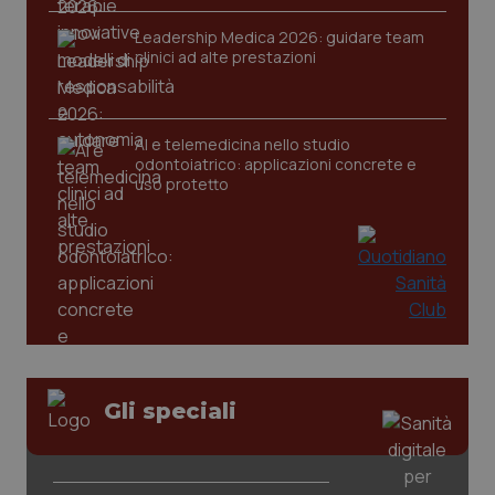
Leadership Medica 2026: guidare team
clinici ad alte prestazioni
CookieScriptConsent
5 mesi
CookieScript
settim
www.quotidianosanita.it
AI e telemedicina nello studio
odontoiatrico: applicazioni concrete e
uso protetto
tracking-sites-ironfish-
www.quotidianosanita.it
4
tracking-enable
settim
2 gior
Gli speciali
tracking-sites-ironfish-
www.quotidianosanita.it
4
session-id
settim