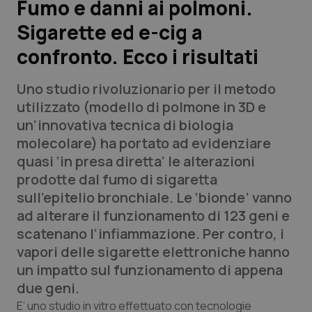
Fumo e danni ai polmoni.
Sigarette ed e-cig a
Scienza e Farmaci
confronto. Ecco i risultati
Studi e Analisi
Uno studio rivoluzionario per il metodo
Lettere al direttore
utilizzato (modello di polmone in 3D e
un’innovativa tecnica di biologia
Edizioni Regionali
molecolare) ha portato ad evidenziare
quasi ‘in presa diretta’ le alterazioni
QS Pro
prodotte dal fumo di sigaretta
sull’epitelio bronchiale. Le ‘bionde’ vanno
Professionisti Sanitari.AI
ad alterare il funzionamento di 123 geni e
scatenano l’infiammazione. Per contro, i
Abruzzo
QS Pro Gold
vapori delle sigarette elettroniche hanno
un impatto sul funzionamento di appena
QS Club
Newsletter
Basilicata
Artrite & artrosi
due geni.
E’ uno studio
in vitro
effettuato con tecnologie