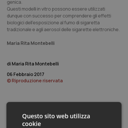
Valle D’Aosta
Oncodermatologia
genica.
Questi modelli in vitro possono essere utilizzati
Veneto
Oncoematologia
dunque con successo per comprendere gli effetti
biologici dell’esposizione al fumo di sigaretta
tradizionale e agli aerosol delle sigarette elettroniche.
Oncologia & Nutrizione
Maria Rita Montebelli
Psoriasi & pelle
Quotidiano Cardiologia
Maria Rita Montebelli
06 Febbraio 2017
Quotidiano Chirurgia
© Riproduzione riservata
Quotidiano Oncologia
Quotidiano Pediatria
Questo sito web utilizza
Rene & patologie urogenitali
cookie
Potrebbe interessarti in