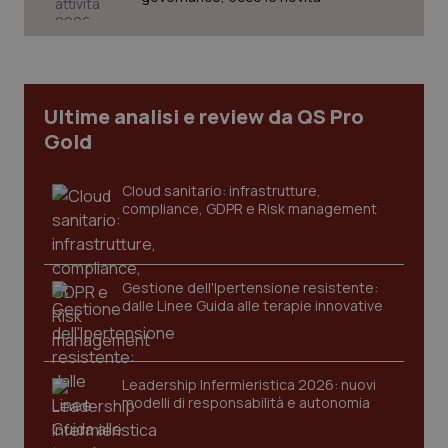
Necessari
Statistici
Marketing
I cookie necessari contribuiscono a rendere fruibile il
sito web abilitandone funzionalità di base quali la
navigazione sulle pagine e l'accesso alle aree
Ultime analisi e review da QS Pro
protette del sito. Il sito web non è in grado di
funzionare correttamente senza questi cookie.
Gold
Nome
Fornitore
/
Dominio
Scaden
Cloud sanitario: infrastrutture,
VISITOR_PRIVACY_METADATA
5 mesi
YouTube
settim
.youtube.com
compliance, GDPR e Risk management
Gestione dell'Ipertensione resistente:
dalle Linee Guida alle terapie innovative
Leadership Infermieristica 2026: nuovi
modelli di responsabilità e autonomia