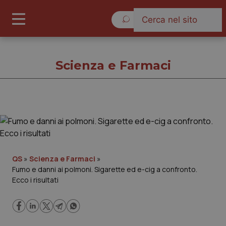
Domenica 9 Agosto 2026
Scienza e Farmaci
Scienza e Farmaci
Cronache
QS
»
Scienza e Farmaci
»
Fumo e danni ai polmoni. Sigarette ed e-cig a confronto.
Governo e Parlamento
Ecco i risultati
Regioni e Asl
Lavoro e Professioni