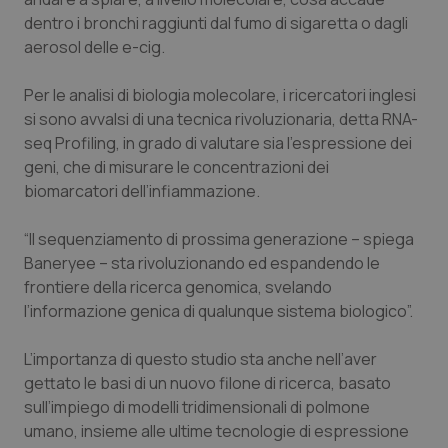
dentro i bronchi raggiunti dal fumo di sigaretta o dagli
Piemonte
HIV
aerosol delle e-cig.
Provincia Autonoma di Bolzano
Infezioni & Febbre
Per le analisi di biologia molecolare, i ricercatori inglesi
si sono avvalsi di una tecnica rivoluzionaria, detta RNA-
Provincia Autonoma di Trento
Ipertensione & Scompenso
seq
Profiling
, in grado di valutare sia l’espressione dei
geni, che di misurare le concentrazioni dei
Puglia
Malattie rare
biomarcatori dell’infiammazione.
“Il sequenziamento di prossima generazione – spiega
Sardegna
Malattia di Crohn & Rettocolite Ulcerosa
Baneryee – sta rivoluzionando ed espandendo le
frontiere della ricerca genomica, svelando
Sicilia
Neuroscienze & patologie neurodegenerative
l’informazione genica di qualunque sistema biologico”.
Toscana
Obesità
L’importanza di questo studio sta anche nell’aver
gettato le basi di un nuovo filone di ricerca, basato
Umbria
Oftalmologia
sull’impiego di modelli tridimensionali di polmone
umano, insieme alle ultime tecnologie di espressione