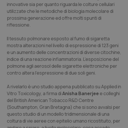
Calabria
Asma & BPCO
innovative sia per quanto riguarda le colture cellulari
utilizzate che le metodiche di biologia molecolare di
prossima generazione ed offre molti spunti di
Campania
Car-T
riflessione.
Emilia-Romagna
Colesterolo & coronaropatie
Il tessuto polmonare esposto al fumo di sigaretta
mostra alterazioni nel livello di espressione di 123 geni
Friuli Venezia Giulia
Dermatite Atopica
e un aumento delle concentrazioni di diverse citochine,
indice di una reazione infiammatoria. L’esposizione del
Lazio
Diabete & glucometri
polmone agli aerosol delle sigarette elettroniche per
contro altera l’espressione di due soli geni.
Liguria
Disturbi dell’umore
A rivelarlo è uno studio appena pubblicato su
Applied in
Lombardia
Dolore
Vitro Toxicology
, a firma di
Anisha Banerjee
e colleghi
del
British American Tobacco R&D Centre
(Southampton, Gran Bretagna) che si sono avvalsi per
Marche
Donna & Salute
questo studio di un modello tridimensionale di una
coltura di vie aeree con epitelio umano ricostituito, per
Molise
Epatiti
andare a spiare, a livello molecolare, cosa accade