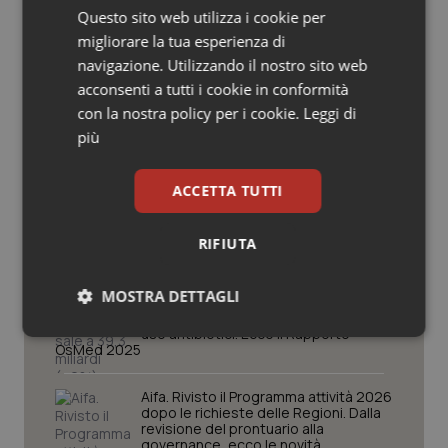
Questo sito web utilizza i cookie per
Salute orale & impianti
Scienza e Farmaci
migliorare la tua esperienza di
navigazione. Utilizzando il nostro sito web
Sangue & coagulazione
acconsenti a tutti i cookie in conformità
Ebola in Congo. Oms e Africa Cdc:
“Epidemia più veloce della risposta”.
con la nostra policy per i cookie.
Leggi di
Tiroide
Quasi 4mila casi e 1.801 morti
più
Tumore al seno
ACCETTA TUTTI
West Nile. D’Alterio (Rete IZS):
“Sorveglianza e dati scientifici, senza
allarmismi. Sistema italiano
Tumore ovarico
preparato”
RIFIUTA
Tumori del Polmone & Testa Collo
La spesa farmaceutica sale a 39,3
MOSTRA DETTAGLI
miliardi (+6%). Prosegue il boom dei
farmaci per diabete e obesità e cala
Tumori gastrointestinali
uso antibiotici. Ecco il Rapporto
Necessari
Statistici
Marketing
OsMed 2025
Ulcera & Reflusso
Aifa. Rivisto il Programma attività 2026
dopo le richieste delle Regioni. Dalla
revisione del prontuario alla
Vaccini
governance, ecco le novità