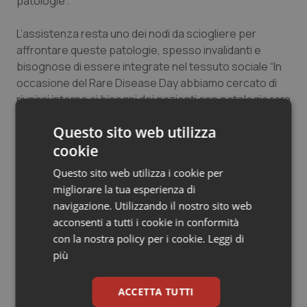
patologie”.
L’assistenza resta uno dei nodi da sciogliere per
affrontare queste patologie, spesso invalidanti e
bisognose di essere integrate nel tessuto sociale “In
occasione del Rare Disease Day abbiamo cercato di
riunirci intorno ai bisogni dei pazienti con patologia rara
per confrontarci sulla possibilità di creare sinergie
Questo sito web utilizza
ancora più forti dichiara
Angelo Del Favero
,
cookie
Presidente di
Federsanità Anci
– Serve una direzione
certa su cui indirizzare risorse e progetti soprattutto
Questo sito web utilizza i cookie per
nel contesto di una sanità frammentata in tutto il
migliorare la tua esperienza di
paese che vede mettere in campo mezzi e strumenti
navigazione. Utilizzando il nostro sito web
diversi. È per questo che il nostro contributo potrà
acconsenti a tutti i cookie in conformità
essere quello di avviare un monitoraggio dello stato
con la nostra policy per i cookie.
Leggi di
dell’assistenza nelle ASL rispetto alle malattie rare in
più
modo da poter rilevare i bisogni sul territorio per
indirizzare le politiche sanitarie”.
ACCETTA TUTTI