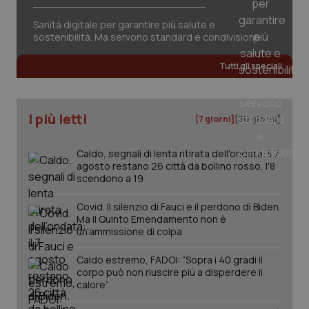
vid
inco
può
Sanità digitale per garantire più salute e
det
sostenibilità. Ma servono standard e condivisione
vis
web
uti
Tutti gli speciali
nuo
ver
dell
You
I più letti
YSC
Sessione
Que
Google LLC
[7 giorni]
[30 giorni]
imp
.youtube.com
You
ten
Caldo, segnali di lenta ritirata dell'ondata: il 7
vis
agosto restano 26 città da bollino rosso, l'8
vid
scendono a 19
__Secure-
.youtube.com
5 mesi 4
Que
ROLLOUT_TOKEN
settimane
imp
You
Covid. Il silenzio di Fauci e il perdono di Biden.
ges
Ma il Quinto Emendamento non è
del
un’ammissione di colpa
e d
per
del
Caldo estremo, FADOI: “Sopra i 40 gradi il
ute
corpo può non riuscire più a disperdere il
tracking-sites-
www.quotidianosanita.it
4
Que
calore”
ironfish-tracking-
settimane
imp
named-enable
2 giorni
dal