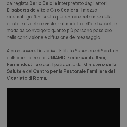
dal regista
Dario Baldi e
interpretato dagli attori
Piemonte
HIV
Elisabetta de Vito
e
Ciro Scalera
: il mezzo
cinematografico scelto per entrare nel cuore della
gente e diventare virale, sul modello dell’
Ice bucket,
in
Provincia Autonoma di Bolzano
Infezioni & Febbre
modo da coinvolgere quante più persone possibile
nella condivisione e diffusione del messaggio.
Provincia Autonoma di Trento
Ipertensione & Scompenso
A promuovere l’iniziativa l’Istituto Superiore di Sanità in
Puglia
Malattie rare
collaborazione con
UNIAMO
,
Federsanità Anci
,
Farmindustria
e con il patrocinio del
Ministero della
Sardegna
Malattia di Crohn & Rettocolite Ulcerosa
Salute
e del
Centro per la Pastorale Familiare del
Vicariato di Roma.
Sicilia
Neuroscienze & patologie neurodegenerative
Toscana
Obesità
Umbria
Oftalmologia