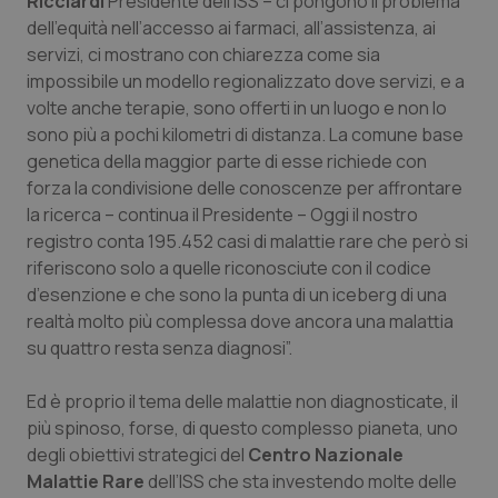
Ricciardi
Presidente dell’ISS – ci pongono il problema
Salute orale & impianti
dell’equità nell’accesso ai farmaci, all’assistenza, ai
servizi, ci mostrano con chiarezza come sia
impossibile un modello regionalizzato dove servizi, e a
Sangue & coagulazione
volte anche terapie, sono offerti in un luogo e non lo
sono più a pochi kilometri di distanza. La comune base
Tiroide
genetica della maggior parte di esse richiede con
forza la condivisione delle conoscenze per affrontare
Tumore al seno
la ricerca – continua il Presidente – Oggi il nostro
registro conta 195.452 casi di malattie rare che però si
Tumore ovarico
riferiscono solo a quelle riconosciute con il codice
d’esenzione e che sono la punta di un iceberg di una
Tumori del Polmone & Testa Collo
realtà molto più complessa dove ancora una malattia
su quattro resta senza diagnosi”.
Tumori gastrointestinali
Ed è proprio il tema delle malattie non diagnosticate, il
più spinoso, forse, di questo complesso pianeta, uno
Ulcera & Reflusso
degli obiettivi strategici del
Centro Nazionale
Malattie Rare
dell’ISS che sta investendo molte delle
Vaccini