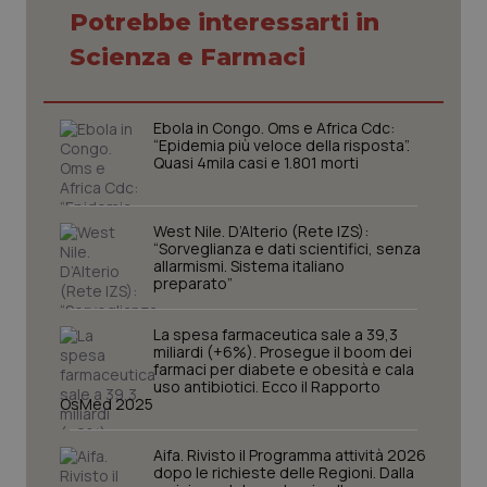
Potrebbe interessarti in
Scienza e Farmaci
Ebola in Congo. Oms e Africa Cdc:
“Epidemia più veloce della risposta”.
Quasi 4mila casi e 1.801 morti
West Nile. D’Alterio (Rete IZS):
“Sorveglianza e dati scientifici, senza
allarmismi. Sistema italiano
preparato”
La spesa farmaceutica sale a 39,3
miliardi (+6%). Prosegue il boom dei
farmaci per diabete e obesità e cala
uso antibiotici. Ecco il Rapporto
OsMed 2025
PHPSESSID
Sessio
PHP.net
www.quotidianosanita.it
Aifa. Rivisto il Programma attività 2026
dopo le richieste delle Regioni. Dalla