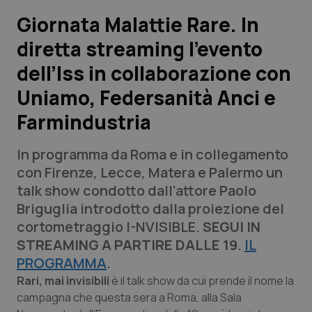
Giornata Malattie Rare. In
Scienza e Farmaci
diretta streaming l’evento
dell’Iss in collaborazione con
Studi e Analisi
Uniamo, Federsanità Anci e
Lettere al direttore
Farmindustria
Edizioni Regionali
In programma da Roma e in collegamento
con Firenze, Lecce, Matera e Palermo un
QS Pro
talk show condotto dall’attore Paolo
Briguglia introdotto dalla proiezione del
Professionisti Sanitari.AI
cortometraggio I-NVISIBLE.
SEGUI IN
STREAMING A PARTIRE DALLE 19
.
IL
Abruzzo
QS Pro Gold
PROGRAMMA
.
Rari, mai invisibili
QS Club
Newsletter
è il talk show da cui prende il nome la
Basilicata
Artrite & artrosi
campagna che questa sera a Roma, alla Sala