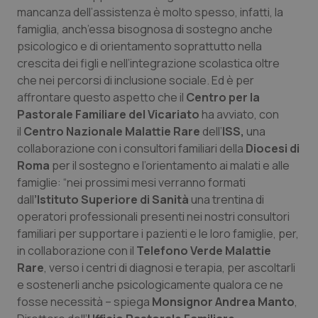
mancanza dell’assistenza è molto spesso, infatti, la
famiglia, anch’essa bisognosa di sostegno anche
psicologico e di orientamento soprattutto nella
crescita dei figli e nell’integrazione scolastica oltre
che nei percorsi di inclusione sociale. Ed è per
affrontare questo aspetto che il
Centro per la
Pastorale Familiare del Vicariato
ha avviato, con
il
Centro Nazionale Malattie Rare
dell’
ISS,
una
collaborazione con i consultori familiari della
Diocesi di
Roma
per il sostegno e l’orientamento ai malati e alle
famiglie: “nei prossimi mesi verranno formati
dall
’Istituto Superiore di Sanità
una trentina di
CookieScriptConsent
5 mesi
operatori professionali presenti nei nostri consultori
CookieScript
settim
www.quotidianosanita.it
familiari per supportare i pazienti e le loro famiglie, per,
in collaborazione con il
Telefono Verde Malattie
Rare
, verso i centri di diagnosi e terapia, per ascoltarli
e sostenerli anche psicologicamente qualora ce ne
fosse necessità – spiega
Monsignor Andrea Manto
,