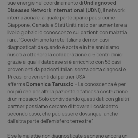
sue energie nel coordinamento di
Undiagnosed
Diseases Network International (UDNI)
, il network
internazionale, al quale partecipano paesi come
Giappone, Canada e Stati Uniti, nato per aumentare a
livello globale le conoscenze sui pazienti con malattia
rara. “Coordiniamo la rete italiana dei non casi
diagnosticati da quando è sorta e in tre anni siamo
riusciti a ottenere la collaborazione di 6 centri clinici
grazie ai quali il database si è arricchito con 53 casi
provenienti da pazienti italiani senza certa diagnosi e
14 casi provenienti dal partner USA –
afferma
Domenica Taruscio
– La conoscenza è per
noi più che per altri la paziente e faticosa costruzione
di un mosaico Solo condividendo questi dati con gli altri
partner possiamo cercare di trovare il cosiddetto
secondo caso, che può essere dovunque, anche
dall’altra parte dell’emisfero terrestre”.
E se le malattie non diagnosticate segnano ancora un