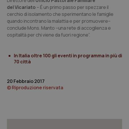
Direttore dell’
Ufficio Pastorale Familiare
del
Vicariato
– É un primo passo per spezzare il
cerchio di isolamento che sperimentano le famiglie
quando incontrano la malattia e per promuovere–
conclude Mons. Manto –una rete di accoglienza e
tracking-sites-ironfish-
www.quotidianosanita.it
4
ospitalità per chi viene da fuori regione”.
tracking-enable
settim
2 gior
In Italia oltre 100 gli eventi in programma in più di
70 città
tracking-sites-ironfish-
www.quotidianosanita.it
4
session-id
settim
2 gior
20 Febbraio 2017
© Riproduzione riservata
_ga
1 anno
Google LLC
mes
.quotidianosanita.it