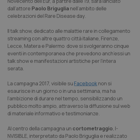
Novecento dell’Eur, a partire dalle 19, sarà lanciato
Calabria
Asma & BPCO
dall’attore
Paolo Briguglia
nell’ambito delle
celebrazioni del
Rare Disease day
.
Campania
Car-T
Il talk show, dedicato alle malattie rare in collegamento
Emilia-Romagna
Colesterolo & coronaropatie
streaming con altre quattro città italiane, Firenze,
Lecce, Matera e Palermo dove si svolgeranno cinque
Friuli Venezia Giulia
Dermatite Atopica
eventi in contemporanea che prevedono anch’essi un
talk show e manifestazioni artistiche per l’intera
serata.
Lazio
Diabete & glucometri
La campagna 2017, visibile su
Facebook
non si
Liguria
Disturbi dell’umore
esaurisce in un giorno o in una settimana, ma ha
l’ambizione di durare nel tempo, sensibilizzando un
Lombardia
Dolore
pubblico molto ampio, attraverso la diffusione sul web
di materiale informativo e testimonianze.
Marche
Donna & Salute
Al centro della campagna un
cortometraggio
, I-
Molise
Epatiti
NVISIBLE, interpretato da Paolo Briguglia e realizzato