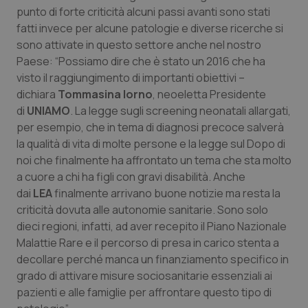
punto di forte criticità alcuni passi avanti sono stati
fatti invece per alcune patologie e diverse ricerche si
sono attivate in questo settore anche nel nostro
Paese: “Possiamo dire che è stato un 2016 che ha
visto il raggiungimento di importanti obiettivi –
dichiara
Tommasina Iorno
, neoeletta Presidente
di
UNIAMO
. La legge sugli screening neonatali allargati,
per esempio, che in tema di diagnosi precoce salverà
la qualità di vita di molte persone e la legge sul
Dopo di
noi
che finalmente ha affrontato un tema che sta molto
a cuore a chi ha figli con gravi disabilità. Anche
dai
LEA
finalmente arrivano buone notizie ma resta la
criticità dovuta alle autonomie sanitarie. Sono solo
dieci regioni, infatti, ad aver recepito il Piano Nazionale
Malattie Rare e il percorso di presa in carico stenta a
decollare perché manca un finanziamento specifico in
grado di attivare misure sociosanitarie essenziali ai
pazienti e alle famiglie per affrontare questo tipo di