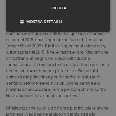
“Ricerca e hi tech hanno ormai cambiato gli scenari di
RIFIUTA
cura, anche per le patologie rare” – afferma
Massimo
Scaccabarozzi, Presidente di Farmindustria
-.
“Sono infatti 129 i medicinali per le malattie rare che
MOSTRA DETTAGLI
hanno ottenuto l’autorizzazione per l’immissione in
Necessari
Statistici
Marketing
commercio in Europa e 209 le designazioni di farmaci
orfani nel 2016, quasi triplicate nell’arco di dieci anni
(erano 80 nel 2006). E in Italia 1 sperimentazione su 4,
autorizzate nel 2015, è nelle malattie rare. Risultati che
dimostrano l’impegno nella R&S dell’industria
farmaceutica. C’è ancora tanto da fare. Ecco perché è
Necessari
Statistici
Marketing
necessario unire sempre più le forze. Siamo tutti
coinvolti e in prima linea per far sì che i malati rari si
I cookie necessari contribuiscono a rendere fruibile il
sentano sempre meno invisibili. Anche perché è la
sito web abilitandone funzionalità di base quali la
navigazione sulle pagine e l'accesso alle aree
malattia ad essere rara, non la persona che ne soffre.
protette del sito. Il sito web non è in grado di
Non si può perdere questa occasione.”
funzionare correttamente senza questi cookie.
Nome
Fornitore
/
Dominio
Scaden
Un’alleanza che su un altro fronte può includere anche
VISITOR_PRIVACY_METADATA
5 mesi
YouTube
la Chiesa. A sopperire ai bisogni dei malati e alla
settim
.youtube.com