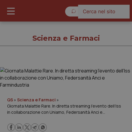
Domenica 9 Agosto 2026
Scienza e Farmaci
Scienza e Farmaci
Cronache
Governo e Parlamento
QS
»
Scienza e Farmaci
»
Giornata Malattie Rare. In diretta streaming l’evento dell’Iss
in collaborazione con Uniamo, Federsanità Anci e
Regioni e Asl
Farmindustria
Lavoro e Professioni