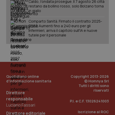
per 
Caldo, l’ondata prosegue. Il 7 agosto 26 città
sis
restano da bollino rosso, solo Bolzano torna
sol
in giallo
ute
ide
Wel
Comparto Sanità. Firmato il contratto 2025-
2027. Aumenti fino a 240 euro per gli
infermieri, arriva il capitolo sull'IA e nuove
tutele per il personale
Quotidiano online
Copyright 2013-2026
d'informazione sanitaria
© Homnya Srl
Tutti i diritti sono
riservati
Direttore
responsabile
P.I. e C.F. 13026241003
Luciano Fassari
Iscrizione al ROC
Direttore editoriale