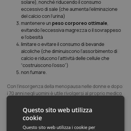
solare), nonché riducendo il consumo
eccessivo di sale (che aumenta l’eliminazione
del calcio con l’urina)
mantenere un
peso corporeo ottimale
,
evitando l’eccessiva magrezza o il sovrappeso
e l’obesità
limitare o evitare il consumo di bevande
alcoliche (che diminuiscono l’assorbimento di
calcio e riducono l’attività delle cellule che
“costruiscono l’osso”)
non fumare.
Con l’insorgenza della menopausa nelle donne e dopo
i 70 anni negli uomini è utile rivolgersi al proprio medico
per una valutazione delle condizioni delle ossa.
L’identificazione precoce dell’osteoporosi può
Questo sito web utilizza
consentire, infatti, l’attuazione di misure finalizzate al
cookie
rallentamento o all’arresto della malattia e alla
Questo sito web utilizza i cookie per
prevenzione delle fratture da fragilità, eventualmente