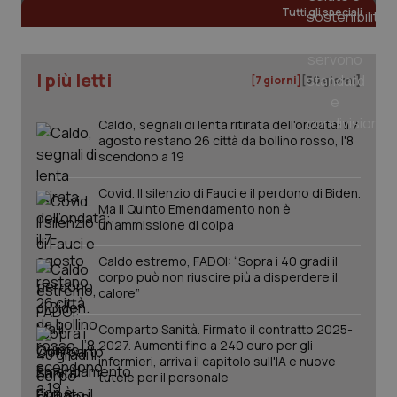
web
Tutti gli speciali
uti
nuo
ver
dell
You
I più letti
[7 giorni]
[30 giorni]
__Secure-YNID
.youtube.com
5 mesi 4
Que
settimane
imp
You
Caldo, segnali di lenta ritirata dell'ondata: il 7
ten
pre
agosto restano 26 città da bollino rosso, l'8
del
scendono a 19
vid
inco
può
Covid. Il silenzio di Fauci e il perdono di Biden.
det
Ma il Quinto Emendamento non è
vis
un’ammissione di colpa
web
uti
nuo
Caldo estremo, FADOI: “Sopra i 40 gradi il
ver
dell
corpo può non riuscire più a disperdere il
You
calore”
YSC
Sessione
Que
Google LLC
imp
.youtube.com
Comparto Sanità. Firmato il contratto 2025-
You
2027. Aumenti fino a 240 euro per gli
ten
infermieri, arriva il capitolo sull'IA e nuove
vis
vid
tutele per il personale