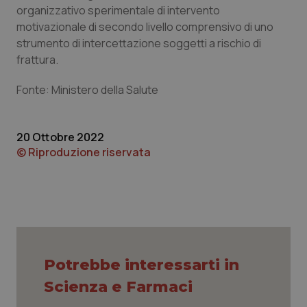
organizzativo sperimentale di intervento
motivazionale di secondo livello comprensivo di uno
CookieScriptConsent
5 mesi
CookieScript
settim
www.quotidianosanita.it
strumento di intercettazione soggetti a rischio di
frattura.
Fonte: Ministero della Salute
20 Ottobre 2022
© Riproduzione riservata
tracking-sites-ironfish-
www.quotidianosanita.it
4
tracking-enable
settim
2 gior
Potrebbe interessarti in
tracking-sites-ironfish-
www.quotidianosanita.it
4
Scienza e Farmaci
session-id
settim
2 gior