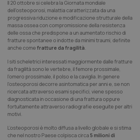
Il 20 ottobre si celebra la Giornata mondiale
Calabria
Asma & BPCO
dell’osteoporosi, malattia caratterizzata da una
progressiva riduzione e modificazione strutturale della
Campania
Car-T
massa ossea con compromissione della resistenza
delle ossa che predispone a un aumentato rischio di
Emilia-Romagna
Colesterolo & coronaropatie
fratture spontanee o indotte da minimi traumi, definite
anche come
fratture da fragilità
.
Friuli Venezia Giulia
Dermatite Atopica
I siti scheletrici interessati maggiormente dalle fratture
da fragilità sono le vertebre, il femore prossimale,
Lazio
Diabete & glucometri
l’omero prossimale, il polso e la caviglia. In genere
l’osteoporosi decorre asintomatica per anni e, se non
Liguria
Disturbi dell’umore
ricercata attraverso esami specifici, viene spesso
diagnosticata in occasione di una frattura oppure
Lombardia
Dolore
fortuitamente attraverso radiografie eseguite per altri
motivi.
Marche
Donna & Salute
L’osteoporosi è molto diffusa a livello globale e si stima
Molise
Epatiti
che nel nostro Paese colpisca circa
5 milioni di