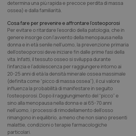
determina una più rapida e precoce perdita di massa
Salute orale & impianti
ossea) e dalla familiarità.
Sangue & coagulazione
Cosa fare per prevenire e affrontare l’osteoporosi
Per evitare o ritardare l’esordio della patologia, che in
genere insorge con l’avvento della menopausa nella
Tiroide
donna e in età senile nell’uomo, la prevenzione primaria
dell’osteoporosi deve iniziare fin dalle prime fasi della
Tumore al seno
vita. Infatti, il tessuto osseo si sviluppa durante
l’infanzia e l’adolescenza per raggiungere intorno ai
Tumore ovarico
20-25 anni di età la densità minerale ossea massimale
(definita come “picco di massa ossea”), il cui valore
Tumori del Polmone & Testa Collo
influenza la probabilità di manifestare in seguito
l’osteoporosi. Dopo il raggiungimento del “picco” e
Tumori gastrointestinali
sino alla menopausa nella donna e ai 65-70 anni
nell’uomo, i processi di rimodellamento dell’osso
Ulcera & Reflusso
rimangono in equilibrio, a meno che non siano presenti
malattie, condizioni o terapie farmacologiche
particolari.
Vaccini