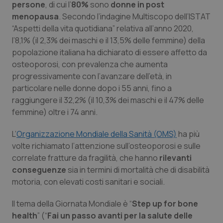
persone
, di cui l’
80%
sono
donne in post
menopausa
. Secondo l’indagine Multiscopo dell’ISTAT
Piemonte
HIV
“Aspetti della vita quotidiana” relativa all’anno 2020,
l’8,1% (il 2,3% dei maschi e il 13,5% delle femmine) della
Provincia Autonoma di Bolzano
Infezioni & Febbre
popolazione italiana ha dichiarato di essere affetto da
osteoporosi, con prevalenza che aumenta
Provincia Autonoma di Trento
Ipertensione & Scompenso
progressivamente con l’avanzare dell’età, in
particolare nelle donne dopo i 55 anni, fino a
Puglia
Malattie rare
raggiungere il 32,2% (il 10,3% dei maschi e il 47% delle
femmine) oltre i 74 anni.
Sardegna
Malattia di Crohn & Rettocolite Ulcerosa
L’
Organizzazione Mondiale della Sanità (OMS)
ha più
volte richiamato l’attenzione sull’osteoporosi e sulle
Sicilia
Neuroscienze & patologie neurodegenerative
correlate fratture da fragilità, che hanno
rilevanti
conseguenze
sia in termini di mortalità che di disabilità
Toscana
Obesità
motoria, con elevati costi sanitari e sociali.
Umbria
Oftalmologia
Il tema della Giornata Mondiale è “
Step up for bone
health
” (“
Fai un passo avanti per la salute delle