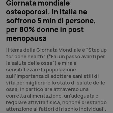
Giornata mondiale
osteoporosi. In Italia ne
Scienza e Farmaci
soffrono 5 mln di persone,
Studi e Analisi
per 80% donne in post
menopausa
Lettere al direttore
Il tema della Giornata Mondiale è “Step up
Edizioni Regionali
for bone health” (“Fai un passo avanti per
la salute delle ossa”) e mira a
QS Pro
sensibilizzare la popolazione
sull’importanza di adottare sani stili di
Professionisti Sanitari.AI
vita per migliorare lo stato di salute delle
ossa, in particolare attraverso una
Abruzzo
QS Pro Gold
corretta alimentazione, un’adeguata e
regolare attività fisica, nonché prestando
QS Club
Newsletter
Basilicata
Artrite & artrosi
attenzione ai fattori di rischio individuali.