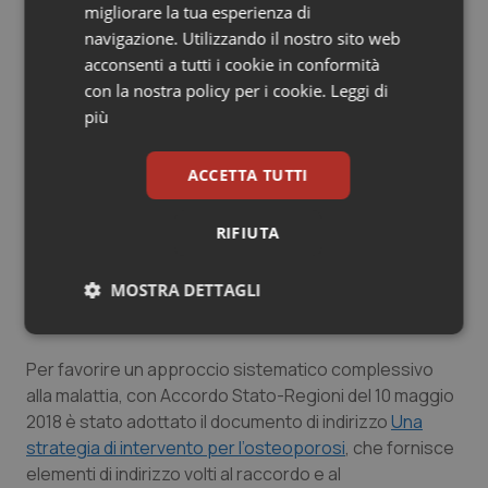
migliorare la tua esperienza di
ricorrendo, ove necessario secondo il giudizio del
navigazione. Utilizzando il nostro sito web
medico, a farmaci che permettono di aumentare la
acconsenti a tutti i cookie in conformità
densità dello scheletro, tenendo conto del genere,
con la nostra policy per i cookie.
Leggi di
dell’età, della gravità dell’osteoporosi, della presenza
più
di ulteriori fattori di rischio (per esempio il
rischio di
cadute
) e delle comorbilità del paziente.
ACCETTA TUTTI
Un controllo periodico andrebbe poi sempre
effettuato in quei pazienti affetti da particolari
RIFIUTA
patologie o che assumono nel medio-lungo periodo
farmaci che possono causare osteoporosi.
MOSTRA DETTAGLI
Iniziative sull’osteoporosi
Necessari
Statistici
Marketing
Per favorire un approccio sistematico complessivo
alla malattia, con Accordo Stato-Regioni del 10 maggio
2018 è stato adottato il documento di indirizzo
Una
strategia di intervento per l’osteoporosi
, che fornisce
elementi di indirizzo volti al raccordo e al