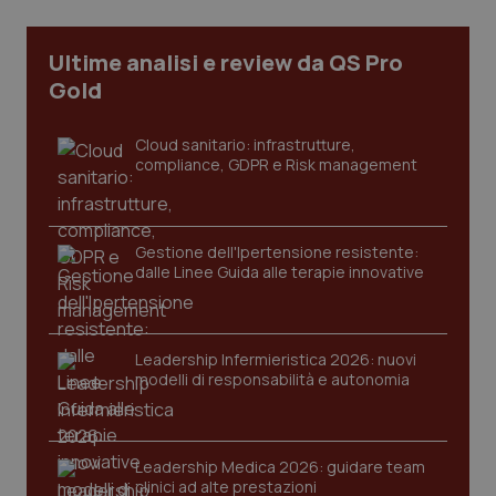
Ultime analisi e review da QS Pro
Gold
PHPSESSID
Sessio
PHP.net
Cloud sanitario: infrastrutture,
www.quotidianosanita.it
compliance, GDPR e Risk management
Gestione dell'Ipertensione resistente:
dalle Linee Guida alle terapie innovative
Leadership Infermieristica 2026: nuovi
modelli di responsabilità e autonomia
Leadership Medica 2026: guidare team
clinici ad alte prestazioni