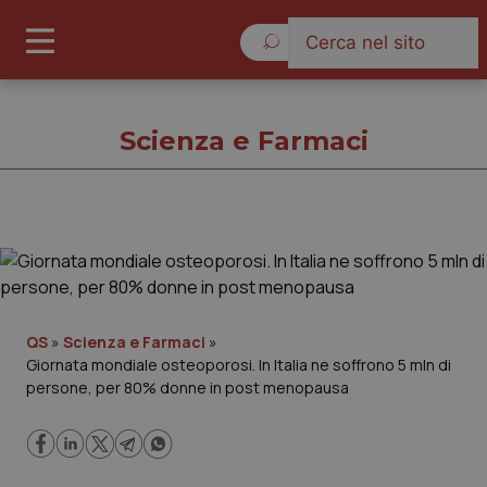
Sabato 8 Agosto 2026
Scienza e Farmaci
Scienza e Farmaci
Cronache
QS
»
Scienza e Farmaci
»
Giornata mondiale osteoporosi. In Italia ne soffrono 5 mln di
Governo e Parlamento
persone, per 80% donne in post menopausa
Regioni e Asl
Lavoro e Professioni