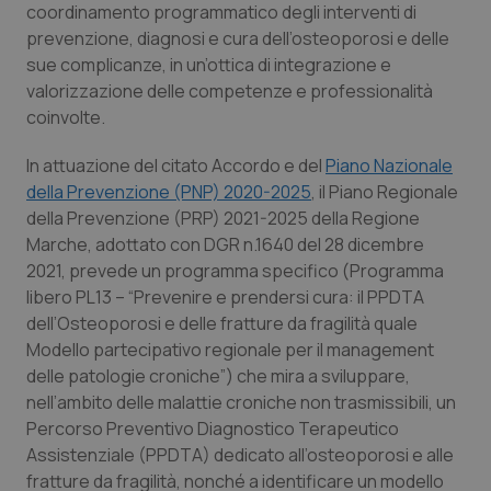
Necessari
Statistici
Marketing
coordinamento programmatico degli interventi di
prevenzione, diagnosi e cura dell’osteoporosi e delle
I cookie necessari contribuiscono a rendere fruibile il
sito web abilitandone funzionalità di base quali la
sue complicanze, in un’ottica di integrazione e
navigazione sulle pagine e l'accesso alle aree
valorizzazione delle competenze e professionalità
protette del sito. Il sito web non è in grado di
funzionare correttamente senza questi cookie.
coinvolte.
Nome
Fornitore
/
Dominio
Scaden
In attuazione del citato Accordo e del
Piano Nazionale
VISITOR_PRIVACY_METADATA
5 mesi
YouTube
della Prevenzione (PNP) 2020-2025
, il Piano Regionale
settim
.youtube.com
della Prevenzione (PRP) 2021-2025 della Regione
Marche, adottato con DGR n.1640 del 28 dicembre
2021, prevede un programma specifico (Programma
libero PL13 – “Prevenire e prendersi cura: il PPDTA
dell’Osteoporosi e delle fratture da fragilità quale
Modello partecipativo regionale per il management
delle patologie croniche”) che mira a sviluppare,
nell’ambito delle malattie croniche non trasmissibili, un
Percorso Preventivo Diagnostico Terapeutico
Assistenziale (PPDTA) dedicato all’osteoporosi e alle
fratture da fragilità, nonché a identificare un modello