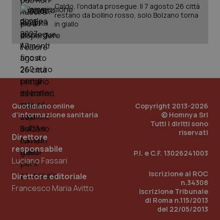
__Secure-
.youtube.com
5 mesi 4
Que
Caldo, l’ondata prosegue. Il 7 agosto 26 città
ROLLOUT_TOKEN
settimane
imp
restano da bollino rosso, solo Bolzano torna
You
ges
in giallo
del
e d
per
del
ute
tracking-sites-
www.quotidianosanita.it
4
Que
ironfish-tracking-
settimane
imp
named-enable
2 giorni
dal
per 
sis
Quotidiano online
Copyright 2013-2026
sol
ute
d'informazione sanitaria
© Homnya Srl
ide
Tutti i diritti sono
Wel
riservati
Direttore
responsabile
P.I. e C.F. 13026241003
Luciano Fassari
Iscrizione al ROC
Direttore editoriale
n.34308
Francesco Maria Avitto
Iscrizione Tribunale
di Roma n.115/2013
del 22/05/2013