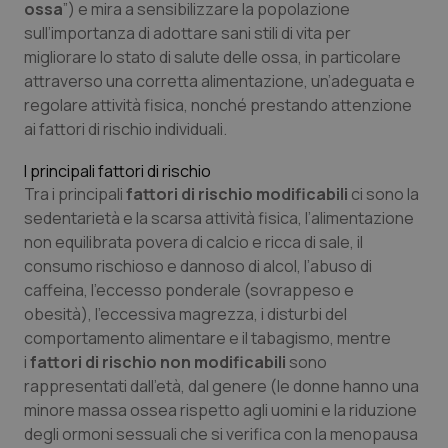
Valle D’Aosta
Oncodermatologia
ossa
”) e mira a sensibilizzare la popolazione
sull’importanza di adottare sani stili di vita per
Veneto
Oncoematologia
migliorare lo stato di salute delle ossa, in particolare
attraverso una corretta alimentazione, un’adeguata e
regolare attività fisica, nonché prestando attenzione
Oncologia & Nutrizione
ai fattori di rischio individuali.
Psoriasi & pelle
I principali fattori di rischio
Tra i principali
fattori di rischio modificabili
ci sono la
Quotidiano Cardiologia
sedentarietà e la scarsa attività fisica, l’alimentazione
non equilibrata povera di calcio e ricca di sale, il
Quotidiano Chirurgia
consumo rischioso e dannoso di alcol, l’abuso di
caffeina, l’eccesso ponderale (sovrappeso e
obesità), l’eccessiva magrezza, i disturbi del
Quotidiano Oncologia
comportamento alimentare e il tabagismo, mentre
i
fattori di rischio non modificabili
sono
Quotidiano Pediatria
rappresentati dall’età, dal genere (le donne hanno una
minore massa ossea rispetto agli uomini e la riduzione
Rene & patologie urogenitali
degli ormoni sessuali che si verifica con la menopausa