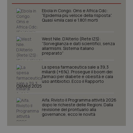
Ebola in Congo. Oms e Africa Cdc:
“Epidemia più veloce della risposta”.
Quasi 4mila casi e 1.801 morti
_ga
1 anno
Google LLC
mes
.quotidianosanita.it
West Nile. D’Alterio (Rete IZS):
“Sorveglianza e dati scientifici, senza
allarmismi. Sistema italiano
preparato”
La spesa farmaceutica sale a 39,3
miliardi (+6%). Prosegue il boom dei
farmaci per diabete e obesità e cala
uso antibiotici. Ecco il Rapporto
OsMed 2025
Aifa. Rivisto il Programma attività 2026
dopo le richieste delle Regioni. Dalla
revisione del prontuario alla
governance, ecco le novità